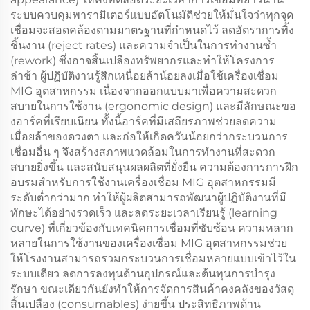
ระบบควบคุมพารามิเตอร์แบบอัตโนมัติช่วยให้มั่นใจว่าทุกจุด
เชื่อมจะสอดคล้องตามมาตรฐานที่กำหนดไว้ ลดอัตราการทิ้ง
ชิ้นงาน (reject rates) และความจำเป็นในการทำงานซ้ำ
(rework) ซึ่งอาจสิ้นเปลืองทรัพยากรและทำให้โครงการ
ล่าช้า ผู้ปฏิบัติงานรู้สึกเหนื่อยล้าน้อยลงเมื่อใช้เครื่องเชื่อม
MIG อุตสาหกรรม เนื่องจากออกแบบมาเพื่อความสะดวก
สบายในการใช้งาน (ergonomic design) และมีลักษณะขอ
งอาร์คที่เรียบเนียน ทั้งนี้อาร์คที่มีเสถียรภาพช่วยลดความ
เมื่อยล้าของดวงตา และก่อให้เกิดควันน้อยกว่ากระบวนการ
เชื่อมอื่น ๆ จึงสร้างสภาพแวดล้อมในการทำงานที่สะดวก
สบายยิ่งขึ้น และสนับสนุนผลผลิตที่ยั่งยืน ความต้องการการฝึก
อบรมสำหรับการใช้งานเครื่องเชื่อม MIG อุตสาหกรรมมี
ระดับต่ำกว่ามาก ทำให้ผู้ผลิตสามารถพัฒนาผู้ปฏิบัติงานที่มี
ทักษะได้อย่างรวดเร็ว และลดระยะเวลาเรียนรู้ (learning
curve) ที่เกี่ยวข้องกับเทคนิคการเชื่อมที่ซับซ้อน ความหลาก
หลายในการใช้งานของเครื่องเชื่อม MIG อุตสาหกรรมช่วย
ให้โรงงานสามารถรวมกระบวนการเชื่อมหลายแบบเข้าไว้ใน
ระบบเดียว ลดการลงทุนด้านอุปกรณ์และต้นทุนการบำรุง
รักษา ขณะเดียวกันยังทำให้การจัดการสินค้าคงคลังของวัสดุ
สิ้นเปลือง (consumables) ง่ายขึ้น ประสิทธิภาพด้าน