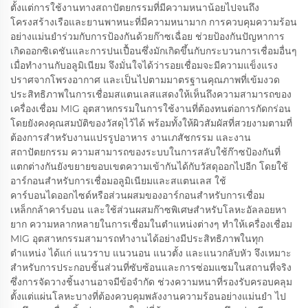
ตั้งแต่การใช้งานทางสถาปัตยกรรมที่มีความหนาน้อยไปจนถึง
โครงสร้างเรือและยานพาหนะที่มีความหนามาก การควบคุมความร้อน
อย่างแม่นยำร่วมกับการป้องกันด้วยก๊าซเฉื่อย ช่วยป้องกันปัญหาการ
เกิดออกซิเดชันและการปนเปื้อนซึ่งมักเกิดขึ้นกับกระบวนการเชื่อมอื่นๆ
เมื่อทำงานกับอลูมิเนียม จึงมั่นใจได้ว่ารอยเชื่อมจะมีความแข็งแรง
ปราศจากโพรงอากาศ และเป็นไปตามมาตรฐานคุณภาพที่เข้มงวด
ประสิทธิภาพในการเชื่อมสแตนเลสแสดงให้เห็นถึงความสามารถของ
เครื่องเชื่อม MIG อุตสาหกรรมในการใช้งานที่ต้องทนต่อการกัดกร่อน
โดยยังคงคุณสมบัติของวัสดุไว้ได้ พร้อมทั้งให้ผิวสัมผัสที่สวยงามตามที่
ต้องการสำหรับงานแปรรูปอาหาร งานเภสัชกรรม และงาน
สถาปัตยกรรม ความสามารถของระบบในการสลับใช้ก๊าซป้องกันที่
แตกต่างกันยังขยายขอบเขตความเข้ากันได้กับวัสดุออกไปอีก โดยใช้
อาร์กอนสำหรับการเชื่อมอลูมิเนียมและสแตนเลส ใช้
คาร์บอนไดออกไซด์หรือส่วนผสมของอาร์กอนสำหรับการเชื่อม
เหล็กกล้าคาร์บอน และใช้ส่วนผสมก๊าซพิเศษสำหรับโลหะอัลลอยหา
ยาก ความหลากหลายในการเชื่อมในตำแหน่งต่างๆ ทำให้เครื่องเชื่อม
MIG อุตสาหกรรมสามารถทำงานได้อย่างมีประสิทธิภาพในทุก
ตำแหน่ง ได้แก่ แนวราบ แนวนอน แนวตั้ง และแนวกลับหัว จึงเหมาะ
สำหรับการประกอบชิ้นส่วนที่ซับซ้อนและการซ่อมแซมในสถานที่จริง
ซึ่งการจัดวางชิ้นงานอาจมีข้อจำกัด ช่วงความหนาที่รองรับครอบคลุม
ตั้งแต่แผ่นโลหะบางที่ต้องควบคุมพลังงานความร้อนอย่างแม่นยำ ไป