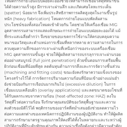
โหมดการถ่ายโอนแบบฝอยละอองช่วยให้สามารถเชื่อมวัสดุที่หนาขึ้น
ได้ด้วยความเร็วสูง มีการเจาะผ่านลึก และเกิดเศษโลหะกระเด็น
(spatter) น้อยมาก จึงเพิ่มประสิทธิภาพการผลิตสูงสุดในงานขึ้นรูป
หนัก (heavy fabrication) โหมดการถ่ายโอนแบบพัลส์ผสาน
ประโยชน์ของทั้งสองโหมดเข้าด้วยกัน โดยช่วยให้เครื่องเชื่อม MIG
อุตสาหกรรมสามารถแสดงลักษณะการถ่ายโอนแบบฝอยละอองได้ แม้
ที่กระแสเฉลี่ยต่ำกว่า จึงขยายขอบเขตการใช้งานให้ครอบคลุมความ
หนาของวัสดุและตำแหน่งการเชื่อมที่หลากหลาย ความสามารถในการ
ควบคุมความลึกของการเจาะผ่านที่เหนือกว่าของระบบเครื่องเชื่อม
MIG อุตสาหกรรมขั้นสูง ช่วยให้ผู้ผลิตสามารถบรรลุการเจาะผ่านรอย
ต่ออย่างสมบูรณ์ (full joint penetration) ด้วยขั้นตอนการเตรียมพื้น
ผิวก่อนเชื่อมที่น้อยที่สุด ลดต้นทุนด้านการกลึงและการจัดวางชิ้นส่วน
(machining and fitting costs) ขณะยังคงรักษาความแข็งแรงของ
โครงสร้างไว้ได้ การจัดการปริมาณความร้อนที่ป้อนเข้าอย่างแม่นยำ
ยังช่วยป้องกันการเจือปนมากเกินไป (excessive dilution) ในการ
เชื่อมแบบเคลือบผิว (overlay applications) และลดขนาดของโซนที่
ได้รับผลกระทบจากความร้อน (heat-affected zone: HAZ) ลงใน
วัสดุที่ไวต่อความร้อน จึงรักษาคุณสมบัติของวัสดุพื้นฐานและความ
คงตัวของมิติไว้ได้ พฤติกรรมของอาร์คที่สม่ำเสมอยังช่วยลดความไว
ต่อความแตกต่างของเทคนิคการปฏิบัติงานของผู้ปฏิบัติงาน ทำให้ผู้ผลิต
สามารถรักษามาตรฐานคุณภาพให้คงที่ได้ทั้งในหลายกะและระหว่างผู้
ปฏิบัติงานที่มีระดับทักษะต่างกัน ความน่าเชื่อถือดังกล่าวมีความสำคัญ