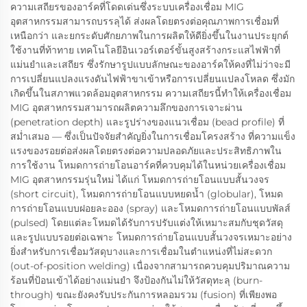
ความเสถียรของอาร์คที่โดดเด่นซึ่งระบบเครื่องเชื่อม MIG
อุตสาหกรรมสามารถบรรลุได้ ส่งผลโดยตรงต่อคุณภาพการเชื่อมที่
เหนือกว่า และยกระดับศักยภาพในการผลิตให้ดียิ่งขึ้นในงานประยุกต์
ใช้งานที่ท้าทาย เทคโนโลยีอินเวอร์เตอร์ขั้นสูงสร้างกระแสไฟฟ้าที่
แม่นยำและเสถียร ซึ่งรักษารูปแบบลักษณะของอาร์คให้คงที่ไม่ว่าจะมี
การเปลี่ยนแปลงแรงดันไฟฟ้าขาเข้าหรือการเปลี่ยนแปลงโหลด ซึ่งมัก
เกิดขึ้นในสภาพแวดล้อมอุตสาหกรรม ความเสถียรนี้ทำให้เครื่องเชื่อม
MIG อุตสาหกรรมสามารถผลิตความลึกของการเจาะผ่าน
(penetration depth) และรูปร่างของแนวเชื่อม (bead profile) ที่
สม่ำเสมอ — ซึ่งเป็นปัจจัยสำคัญยิ่งในการเชื่อมโครงสร้าง ที่ความแข็ง
แรงของรอยต่อส่งผลโดยตรงต่อความปลอดภัยและประสิทธิภาพใน
การใช้งาน โหมดการถ่ายโอนอาร์คที่ควบคุมได้ในหน่วยเครื่องเชื่อม
MIG อุตสาหกรรมรุ่นใหม่ ได้แก่ โหมดการถ่ายโอนแบบสั้นวงจร
(short circuit), โหมดการถ่ายโอนแบบหยดน้ำ (globular), โหมด
การถ่ายโอนแบบฝอยละออง (spray) และโหมดการถ่ายโอนแบบพัลส์
(pulsed) โดยแต่ละโหมดได้รับการปรับแต่งให้เหมาะสมกับชุดวัสดุ
และรูปแบบรอยต่อเฉพาะ โหมดการถ่ายโอนแบบสั้นวงจรเหมาะอย่าง
ยิ่งสำหรับการเชื่อมวัสดุบางและการเชื่อมในตำแหน่งที่ไม่สะดวก
(out-of-position welding) เนื่องจากสามารถควบคุมปริมาณความ
ร้อนที่ป้อนเข้าได้อย่างแม่นยำ จึงป้องกันไม่ให้วัสดุทะลุ (burn-
through) ขณะยังคงรับประกันการหลอมรวม (fusion) ที่เพียงพอ