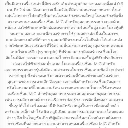
เป็นพิเศษ เครื่องเหล่านี้มักรองรับเส้นผ่านศูนย์กลางของลวดตั้งแต่ 0.6
มม. ถึง 2.4 มม. จึงสามารถเชื่อมวัสดุที่มีความหนาหลากหลาย ตั้งแต่
แผ่นโลหะบางไปจนถึงชิ้นส่วนโครงสร้างขนาดใหญ่ โครงสร้างที่แข็ง
แรงทนทานของเครื่องเชื่อม MIG สำหรับอุตสาหกรรมประกอบด้วย
หม้อแปลงไฟฟ้าแบบหนัก พัดลมระบายความร้อนขั้นสูง และโครงหุ้มที่
ทนทาน ออกแบบมาเพื่อรองรับการใช้งานอย่างต่อเนื่องในสภาพ
แวดล้อมการผลิตที่ท้าทาย คุณสมบัติทางเทคโนโลยีหลัก ได้แก่ แหล่ง
จ่ายไฟแบบอินเวอร์เตอร์ที่ให้ความมั่นคงของอาร์คสูงสุด ระบบควบคุม
แบบไซเนอร์จิก (synergic) ที่ปรับค่าพารามิเตอร์การเชื่อมโดย
อัตโนมัติอย่างเหมาะสม และกลไกการป้อนลวดขั้นสูงที่รับประกันการ
ส่งลวดไฟฟ้าอย่างสม่ำเสมอ โมเดลเครื่องเชื่อม MIG สำหรับ
อุตสาหกรรมหลายรุ่นยังมีความสามารถในการเชื่อมแบบพัลส์ (pulsed
welding) ซึ่งช่วยลดปริมาณความร้อนที่ป้อนเข้าขณะยังคงรักษา
คุณภาพของการเจาะลึก จึงเหมาะอย่างยิ่งสำหรับการเชื่อมวัสดุบาง
หรือโลหะผสมที่ไวต่อความร้อน ความหลากหลายในการใช้งานของ
เครื่องเชื่อม MIG สำหรับอุตสาหกรรมครอบคลุมหลายอุตสาหกรรม
เช่น การผลิตรถยนต์ การต่อเรือ การก่อสร้าง การติดตั้งท่อส่ง และงาน
ขึ้นรูปทั่วไป เครื่องเหล่านี้มีประสิทธิภาพสูงในการเชื่อมเหล็กกล้า
คาร์บอน เหล็กกล้าไร้สนิม อลูมิเนียม และการผสมผสานของโลหะผสม
ต่างๆ จึงเป็นโซลูชันเดียวที่ผู้ผลิตสามารถใช้ตอบโจทย์ความต้องการ
การเชื่อมที่หลากหลาย ความสามารถของเครื่องเชื่อม MIG สำหรับ