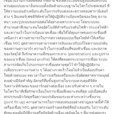
เชื่อมในงานการผลิตที่หลากหลาย ซึ่งเทคโนโลยีขั้นสูงนี้แทนที่ระบบ
ควบคุมแบบอะนาล็อกแบบดั้งเดิมด้วยระบบฐานไมโครโปรเซสเซอร์ ที่
ให้ความแม่นยำเหนือระดับในการปรับแต่งและตรวจสอบพารามิเตอร์
ต่าง ๆ อินเทอร์เฟซดิจิทัลช่วยให้ผู้ปฏิบัติงานป้อนชนิดของวัสดุ ความ
หนา และรูปแบบของรอยต่อได้อย่างเฉพาะเจาะจง โดยระบบจะ
คำนวณค่าที่เหมาะสมโดยอัตโนมัติสำหรับแรงดันไฟฟ้า กระแสไฟฟ้า
และความเร็วในการป้อนลวดเชื่อม เพื่อให้ได้คุณภาพของการเชื่อมที่
เหนือกว่า ความสามารถในการตรวจสอบแบบเรียลไทม์ทำให้เครื่อง
เชื่อม MIG อุตสาหกรรมสามารถตรวจจับและปรับแก้ไขความแปรผัน
ของความยาวอาร์ก ความเร็วในการเคลื่อนที่ของหัวเชื่อม และสภาพ
ของวัสดุได้ จึงรักษาความลึกของการเจาะ (penetration) และรูปร่าง
ของแนวเชื่อม (bead profile) ให้คงที่ตลอดกระบวนการเชื่อม ระบบ
สามารถจัดเก็บโปรแกรมการเชื่อมหลายชุดไว้ ทำให้ผู้ปฏิบัติงาน
เปลี่ยนระหว่างงานต่าง ๆ ได้อย่างรวดเร็วโดยไม่จำเป็นต้องปรับค่า
ใหม่ด้วยตนเอง ลดเวลาในการเตรียมเครื่องและข้อผิดพลาดจากมนุษย์
ลงอย่างมีนัยสำคัญ อัลกอริทึมขั้นสูงภายในระบบควบคุมดิจิทัล
วิเคราะห์ลักษณะของอาร์กอย่างต่อเนื่อง และปรับค่าต่าง ๆ ภายใน
ไมโครวินาทีเพื่อรักษาเงื่อนไขการเชื่อมที่เหมาะสมที่สุด แม้เมื่อพบสิ่ง
สกปรกบนผิววัสดุหรือความแปรผันของระยะห่างระหว่างชิ้นงาน
(joint fit-up) ความสามารถในการตอบสนองอย่างชาญฉลาดนี้ทำให้
เครื่องเชื่อม MIG อุตสาหกรรมสร้างผลลัพธ์ที่สม่ำเสมอกัน ไม่ว่าระดับ
ทักษะของผู้ปฏิบัติงานหรือปัจจัยด้านสิ่งแวดล้อมใด ๆ ที่อาจส่งผลกระ