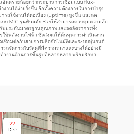
่เป็นอันตรายน้อยกว่ากระบวนการเชื่อมแบบ flux-
ได้ง่ายยิ่งขึ้น อีกทั้งความต้องการในการบำรุง
ารถใช้งานได้ต่อเนื่อง (uptime) สูงขึ้น และลด
บบ MIG รุ่นทันสมัย ช่วยให้สามารถควบคุมความลึก
ึงรับประกันมาตรฐานคุณภาพและลดอัตราการทิ้ง
รใช้พลังงานไฟฟ้า ซึ่งส่งผลให้ต้นทุนการดำเนินงาน
ชื่อมต่อกับสายการผลิตอัตโนมัติและระบบหุ่นยนต์
ามารถจัดการกับวัสดุที่มีความหนาและบางได้อย่างมี
รทำงานด้านการขึ้นรูปที่หลากหลาย พร้อมรักษา
22
1
Dec
Ma