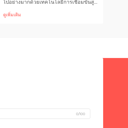
ไปอย่างมากด้วยเทคโนโลยีการเชื่อมขั้นสูง
เครื
โดยเฉพาะอย่างยิ่งในแอปพลิเคชันที่
หนึ่
ดูเพิ่มเติม
ดูเพิ่
ต้องการความทนทานและความแม่นยำสูง
สำคั
เครื่องเคลือบผิวด้วยกระบวนการทิก (TIG
กระบ
overlay cladding machines) ถือเป็น
กระ
แนวทางปฏิวัติวงการในการ...
จ่าย
ความ
0/100