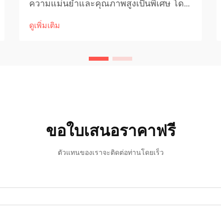
ความแม่นยำและคุณภาพสูงเป็นพิเศษ โดย
เฉพาะอย่างยิ่งเมื่อทำงานกับชิ้นส่วน
ดูเพิ่มเติม
โครงสร้างสำคัญและแผ่นตัวถังรถ ร้าน
ซ่อมสมัยใหม่จึงเริ่มหันไปใช้เทคโนโลยีการ
เชื่อมขั้นสูงเพื่อตอบสนองมาตรฐานที่เข้ม
งวดเหล่านี้...
ขอใบเสนอราคาฟรี
ตัวแทนของเราจะติดต่อท่านโดยเร็ว