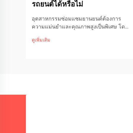
รถยนต์ได้หรือไม่
อุตสาหกรรมซ่อมแซมยานยนต์ต้องการ
ความแม่นยำและคุณภาพสูงเป็นพิเศษ โดย
เฉพาะอย่างยิ่งเมื่อทำงานกับชิ้นส่วน
ดูเพิ่มเติม
โครงสร้างสำคัญและแผ่นตัวถังรถ ร้าน
ซ่อมสมัยใหม่จึงเริ่มหันไปใช้เทคโนโลยีการ
เชื่อมขั้นสูงเพื่อตอบสนองมาตรฐานที่เข้ม
งวดเหล่านี้...