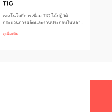
TIG
ของ
เทคโนโลยีการเชื่อม TIG ได้ปฏิวัติ
การบ
กระบวนการผลิตและงานประกอบในหลาก
คงเป
หลายอุตสาหกรรม โดยให้ความแม่นยำ
ผลิต
ดูเพิ่มเติม
ดูเพิ่
และคุณภาพสูงสุดในการประยุกต์ใช้
ต้อง
งานการต่อโลหะ ความหลากหลายของ
ซึ่ง
เครื่องเชื่อม TIG ทำให้เป็นเครื่องมือที่ขาด
ต่ำ 
ไม่ได้สำหรับ...