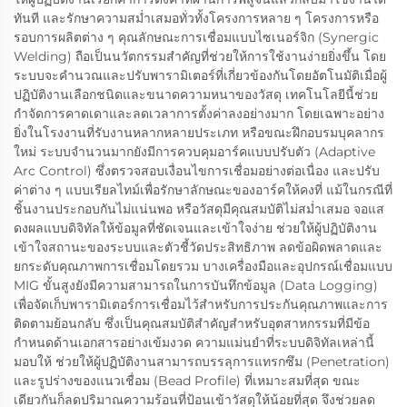
ทันที และรักษาความสม่ำเสมอทั่วทั้งโครงการหลาย ๆ โครงการหรือ
รอบการผลิตต่าง ๆ คุณลักษณะการเชื่อมแบบไซเนอร์จิก (Synergic
Welding) ถือเป็นนวัตกรรมสำคัญที่ช่วยให้การใช้งานง่ายยิ่งขึ้น โดย
ระบบจะคำนวณและปรับพารามิเตอร์ที่เกี่ยวข้องกันโดยอัตโนมัติเมื่อผู้
ปฏิบัติงานเลือกชนิดและขนาดความหนาของวัสดุ เทคโนโลยีนี้ช่วย
กำจัดการคาดเดาและลดเวลาการตั้งค่าลงอย่างมาก โดยเฉพาะอย่าง
ยิ่งในโรงงานที่รับงานหลากหลายประเภท หรือขณะฝึกอบรมบุคลากร
ใหม่ ระบบจำนวนมากยังมีการควบคุมอาร์คแบบปรับตัว (Adaptive
Arc Control) ซึ่งตรวจสอบเงื่อนไขการเชื่อมอย่างต่อเนื่อง และปรับ
ค่าต่าง ๆ แบบเรียลไทม์เพื่อรักษาลักษณะของอาร์คให้คงที่ แม้ในกรณีที่
ชิ้นงานประกอบกันไม่แน่นพอ หรือวัสดุมีคุณสมบัติไม่สม่ำเสมอ จอแส
ดงผลแบบดิจิทัลให้ข้อมูลที่ชัดเจนและเข้าใจง่าย ช่วยให้ผู้ปฏิบัติงาน
เข้าใจสถานะของระบบและตัวชี้วัดประสิทธิภาพ ลดข้อผิดพลาดและ
ยกระดับคุณภาพการเชื่อมโดยรวม บางเครื่องมือและอุปกรณ์เชื่อมแบบ
MIG ขั้นสูงยังมีความสามารถในการบันทึกข้อมูล (Data Logging)
เพื่อจัดเก็บพารามิเตอร์การเชื่อมไว้สำหรับการประกันคุณภาพและการ
ติดตามย้อนกลับ ซึ่งเป็นคุณสมบัติสำคัญสำหรับอุตสาหกรรมที่มีข้อ
กำหนดด้านเอกสารอย่างเข้มงวด ความแม่นยำที่ระบบดิจิทัลเหล่านี้
มอบให้ ช่วยให้ผู้ปฏิบัติงานสามารถบรรลุการแทรกซึม (Penetration)
และรูปร่างของแนวเชื่อม (Bead Profile) ที่เหมาะสมที่สุด ขณะ
เดียวกันก็ลดปริมาณความร้อนที่ป้อนเข้าวัสดุให้น้อยที่สุด จึงช่วยลด