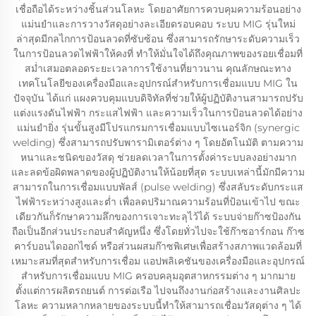
เชื่อถือได้ระหว่างชิ้นส่วนโลหะ โดยอาศัยการควบคุมความร้อนอย่าง
แม่นยำและการวางวัสดุอย่างละเอียดรอบคอบ ระบบ MIG รุ่นใหม่
ล่าสุดมีกลไกการป้อนลวดที่ซับซ้อน ซึ่งสามารถรักษาระดับความเร็ว
ในการป้อนลวดไฟฟ้าให้คงที่ ทำให้มั่นใจได้ถึงคุณภาพของรอยเชื่อมที่
สม่ำเสมอตลอดระยะเวลาการใช้งานที่ยาวนาน คุณลักษณะทาง
เทคโนโลยีของเครื่องมือและอุปกรณ์สำหรับการเชื่อมแบบ MIG ใน
ปัจจุบัน ได้แก่ แผงควบคุมแบบดิจิทัลที่ช่วยให้ผู้ปฏิบัติงานสามารถปรับ
แต่งแรงดันไฟฟ้า กระแสไฟฟ้า และความเร็วในการป้อนลวดได้อย่าง
แม่นยำยิ่ง รุ่นขั้นสูงมีโปรแกรมการเชื่อมแบบไซเนอร์จิก (synergic
welding) ซึ่งสามารถปรับพารามิเตอร์ต่าง ๆ โดยอัตโนมัติ ตามความ
หนาและชนิดของวัสดุ ช่วยลดเวลาในการตั้งค่าระบบลงอย่างมาก
และลดข้อผิดพลาดของผู้ปฏิบัติงานให้น้อยที่สุด ระบบเหล่านี้มักมีความ
สามารถในการเชื่อมแบบพัลส์ (pulse welding) ซึ่งสลับระดับกระแส
ไฟฟ้าระหว่างสูงและต่ำ เพื่อลดปริมาณความร้อนที่ป้อนเข้าไป ขณะ
เดียวกันก็รักษาความลึกของการเจาะทะลุไว้ได้ ระบบจ่ายก๊าซป้องกัน
ถือเป็นอีกส่วนประกอบสำคัญหนึ่ง ซึ่งโดยทั่วไปจะใช้ก๊าซอาร์กอน ก๊าซ
คาร์บอนไดออกไซด์ หรือส่วนผสมก๊าซพิเศษเพื่อสร้างสภาพแวดล้อมที่
เหมาะสมที่สุดสำหรับการเชื่อม แอปพลิเคชันของเครื่องมือและอุปกรณ์
สำหรับการเชื่อมแบบ MIG ครอบคลุมอุตสาหกรรมต่าง ๆ มากมาย
ตั้งแต่การผลิตรถยนต์ การต่อเรือ ไปจนถึงงานก่อสร้างและงานศิลปะ
โลหะ ความหลากหลายของระบบนี้ทำให้สามารถเชื่อมวัสดุต่าง ๆ ได้