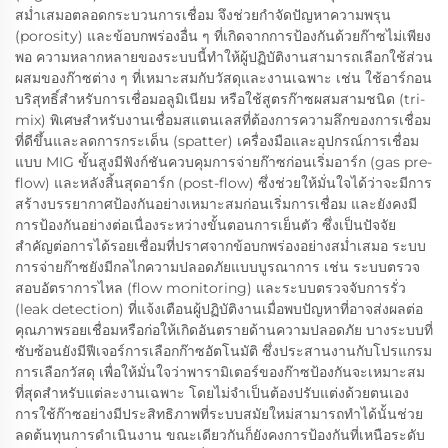
สม่ำเสมอตลอดกระบวนการเชื่อม จึงช่วยกำจัดปัญหาความพรุน
(porosity) และข้อบกพร่องอื่น ๆ ที่เกิดจากการป้องกันด้วยก๊าซไม่เพียง
พอ ความหลากหลายของระบบนี้ทำให้ผู้ปฏิบัติงานสามารถเลือกใช้ส่วน
ผสมของก๊าซต่าง ๆ ที่เหมาะสมกับวัสดุและงานเฉพาะ เช่น ใช้อาร์กอน
บริสุทธิ์สำหรับการเชื่อมอลูมิเนียม หรือใช้สูตรก๊าซผสมสามชนิด (tri-
mix) พิเศษสำหรับงานเชื่อมสแตนเลสที่ต้องการความลึกของการเชื่อม
ที่ดีขึ้นและลดการกระเด็น (spatter) เครื่องมือและอุปกรณ์การเชื่อม
แบบ MIG ขั้นสูงมีฟังก์ชันควบคุมการจ่ายก๊าซก่อนเริ่มอาร์ก (gas pre-
flow) และหลังสิ้นสุดอาร์ก (post-flow) ซึ่งช่วยให้มั่นใจได้ว่าจะมีการ
สร้างบรรยากาศป้องกันอย่างเหมาะสมก่อนเริ่มการเชื่อม และยังคงมี
การป้องกันอย่างต่อเนื่องระหว่างขั้นตอนการเย็นตัว ซึ่งเป็นปัจจัย
สำคัญต่อการได้รอยเชื่อมที่ปราศจากข้อบกพร่องอย่างสม่ำเสมอ ระบบ
การจ่ายก๊าซยังมีกลไกความปลอดภัยแบบบูรณาการ เช่น ระบบตรวจ
สอบอัตราการไหล (flow monitoring) และระบบตรวจจับการรั่ว
(leak detection) ที่แจ้งเตือนผู้ปฏิบัติงานเมื่อพบปัญหาที่อาจส่งผลต่อ
คุณภาพรอยเชื่อมหรือก่อให้เกิดอันตรายด้านความปลอดภัย บางระบบที่
ซับซ้อนยังมีฟีเจอร์การเลือกก๊าซอัตโนมัติ ซึ่งประสานงานกับโปรแกรม
การเลือกวัสดุ เพื่อให้มั่นใจว่าพารามิเตอร์ของก๊าซป้องกันจะเหมาะสม
ที่สุดสำหรับแต่ละงานเฉพาะ โดยไม่จำเป็นต้องปรับแต่งด้วยตนเอง
การใช้ก๊าซอย่างมีประสิทธิภาพที่ระบบสมัยใหม่สามารถทำได้นั้นช่วย
ลดต้นทุนการดำเนินงาน ขณะเดียวกันก็ยังคงการป้องกันที่เหนือระดับ