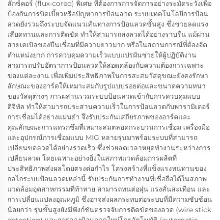
ลักซ์คอร์ (flux-cored) พิเศษ ที่ต้องการการจัดการอย่างระมัดระวังเพื่อ
ป้องกันการบิดเบี้ยวหรือปัญหาการป้อนลวด ระบบเทคโนโลยีการป้อน
ลวดยังรวมถึงระบบจัดแนวเส้นทางการป้อนลวดขั้นสูง ซึ่งช่วยลดแรง
เสียดทานและการติดขัด ทำให้สามารถส่งลวดได้อย่างราบรื่น แม้ผ่าน
สายเคเบิลของปืนเชื่อมที่มีความยาวมาก หรือในสถานการณ์ที่ต้องจัด
ตำแหน่งยาก การควบคุมความเร็วแบบแปรผันช่วยให้ผู้ปฏิบัติงาน
สามารถปรับอัตราการป้อนลวดให้สอดคล้องกับความต้องการเฉพาะ
ของแต่ละงาน เพื่อเพิ่มประสิทธิภาพในการสะสมวัสดุขณะยังคงรักษา
ลักษณะของอาร์คให้เหมาะสมกับรูปแบบรอยต่อและขนาดความหนา
ของวัสดุต่างๆ การผสานรวมระบบป้อนลวดเข้ากับการควบคุมแบบ
ดิจิทัล ทำให้สามารถประสานความเร็วในการป้อนลวดกับพารามิเตอร์
การเชื่อมได้อย่างแม่นยำ จึงรับประกันเสถียรภาพของอาร์คและ
คุณลักษณะการแทรกซึมที่เหมาะสมตลอดกระบวนการเชื่อม เครื่องมือ
และอุปกรณ์การเชื่อมแบบ MIG หลายรุ่นมาพร้อมระบบที่สามารถ
เปลี่ยนขดลวดได้อย่างรวดเร็ว ซึ่งช่วยลดเวลาหยุดทำงานระหว่างการ
เปลี่ยนลวด โดยเฉพาะอย่างยิ่งในสภาพแวดล้อมการผลิตที่
ประสิทธิภาพส่งผลโดยตรงต่อกำไร โครงสร้างที่แข็งแรงทนทานของ
กลไกระบบป้อนลวดเหล่านี้ รับประกันการทำงานที่เชื่อถือได้ในสภาพ
แวดล้อมอุตสาหกรรมที่ท้าทาย สามารถทนต่อฝุ่น แรงสั่นสะเทือน และ
การเปลี่ยนแปลงอุณหภูมิ ซึ่งอาจส่งผลกระทบต่อระบบที่มีความซับซ้อน
น้อยกว่า รุ่นขั้นสูงยังมีฟังก์ชันตรวจจับการติดขัดของลวด (wire stick