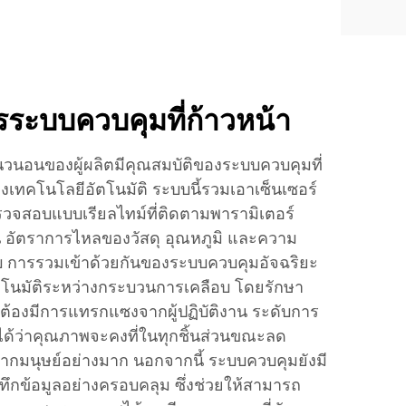
ระบบควบคุมที่ก้าวหน้า
นอนของผู้ผลิตมีคุณสมบัติของระบบควบคุมที่
องเทคโนโลยีอัตโนมัติ ระบบนี้รวมเอาเซ็นเซอร์
ตรวจสอบแบบเรียลไทม์ที่ติดตามพารามิเตอร์
ช่น อัตราการไหลของวัสดุ อุณหภูมิ และความ
 การรวมเข้าด้วยกันของระบบควบคุมอัจฉริยะ
ัตโนมัติระหว่างกระบวนการเคลือบ โดยรักษา
ต้องมีการแทรกแซงจากผู้ปฏิบัติงาน ระดับการ
นใจได้ว่าคุณภาพจะคงที่ในทุกชิ้นส่วนขณะลด
ากมนุษย์อย่างมาก นอกจากนี้ ระบบควบคุมยังมี
กข้อมูลอย่างครอบคลุม ซึ่งช่วยให้สามารถ