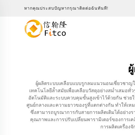
หากคุณประสบปัญหากรุณาติดต่อฉันทันที!
ผ
ผู้ผลิตระบบเคลือบแบบรูกลมแนวนอนเชี่ยวชาญใน
เทคโนโลยีล้ำสมัยเพื่อเคลือบวัสดุอย่างสม่ำเสม
อัตโนมัติและระบบควบคุมขั้นสูงเข้าไว้ด้วยกัน 
ศูนย์กลางและความยาวของรูที่แตกต่างกัน ทำให้เห
ซึ่งสามารถบูรณาการกับสายการผลิตเดิมได้อย่างรา
คุณภาพและการปรับเปลี่ยนพารามิเตอร์ของการเคล
การผลิตเครื่องจ