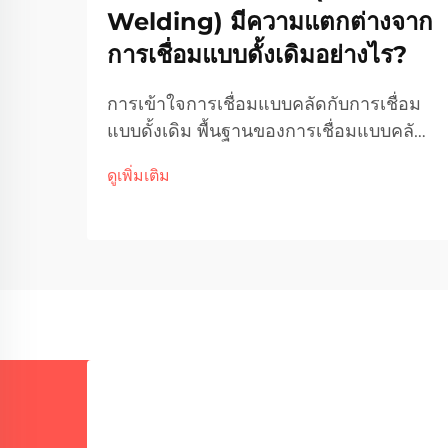
Welding) มีความแตกต่างจาก
การเชื่อมแบบดั้งเดิมอย่างไร?
การเข้าใจการเชื่อมแบบคลัดกับการเชื่อม
แบบดั้งเดิม พื้นฐานของการเชื่อมแบบคลัด
การเชื่อมแบบคลัด หรือบางครั้งเรียกว่าการ
ดูเพิ่มเติม
เชื่อมเคลือบ โดยพื้นฐานแล้วคือ
กระบวนการเชื่อมโลหะต่างชนิดเข้าด้วยกัน
โดยการนำชั้นของโลหะที่ทนต่อการ
กัดกร่อนมาเชื่อมยึดไว้เหนือวัสดุอื่น โลหะที่
ใช้ในการเชื่อมคลัดมักจะเป็นโลหะที่มี
คุณสมบัติทนต่อการกัดกร่อนสูง เช่น สแตน
เลส สตีล หรือโลหะผสมนิกเกิล