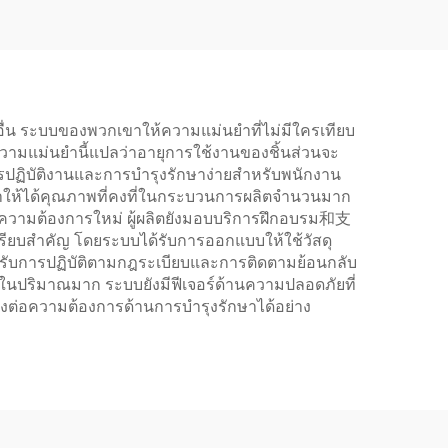
ื่น ระบบของพวกเขาให้ความแม่นยำที่ไม่มีใครเทียบ
ความแม่นยำนี้แปลว่าอายุการใช้งานของชิ้นส่วนจะ
รปฏิบัติงานและการบำรุงรักษาง่ายสำหรับพนักงาน
ทำให้ได้คุณภาพที่คงที่ในกระบวนการผลิตจำนวนมาก
ีความต้องการใหม่ ผู้ผลิตยังมอบบริการฝึกอบรม和支
ปรียบสำคัญ โดยระบบได้รับการออกแบบให้ใช้วัสดุ
รับการปฏิบัติตามกฎระเบียบและการติดตามย้อนกลับ
ปริมาณมาก ระบบยังมีฟีเจอร์ด้านความปลอดภัยที่
องต่อความต้องการด้านการบำรุงรักษาได้อย่าง