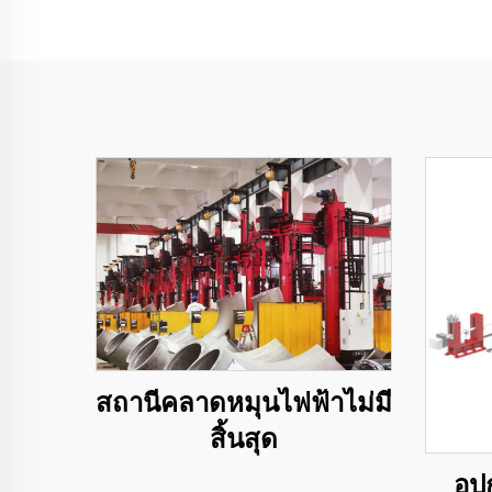
สถานีคลาดหมุนไฟฟ้าไม่มี
สิ้นสุด
อุ