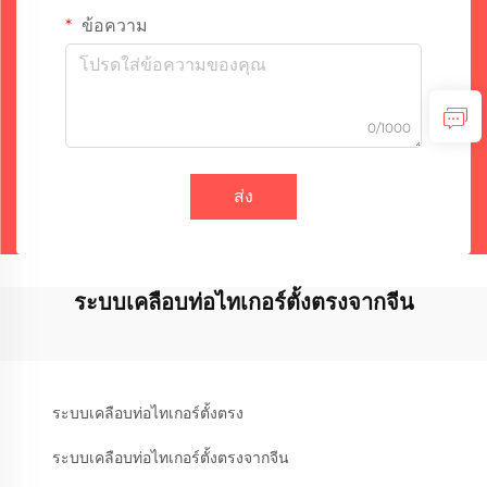
ข้อความ
0/1000
ส่ง
ระบบเคลือบท่อไทเกอร์ตั้งตรงจากจีน
ระบบเคลือบท่อไทเกอร์ตั้งตรง
ระบบเคลือบท่อไทเกอร์ตั้งตรงจากจีน