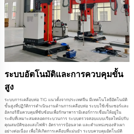
ระบบอัตโนมัติและการควบคุมขั้น
สูง
ระบบการเคลือบท่อ TIG แนวตั้งจากประเทศจีน มีเทคโนโลยีอัตโนมัติ
ขั้นสูงที่ปฏิวัติการดำเนินงานด้านการเคลือบท่อ ระบบใช้เซ็นเซอร์และ
อัลกอริธึมควบคุมที่ซับซ้อนเพื่อรักษาพารามิเตอร์การเชื่อมให้อยู่ใน
ระดับที่เหมาะสมตลอดกระบวนการ ระบบตรวจสอบแบบเรียลไทม์ปรับ
คุณสมบัติของแสงไฟฟ้า อัตราการป้อนลวด และตำแหน่งของหัวเผา
อย่างต่อเนื่อง เพื่อให้เกิดการเคลือบที่แม่นยำ ระบบควบคุมอัตโนมัติ