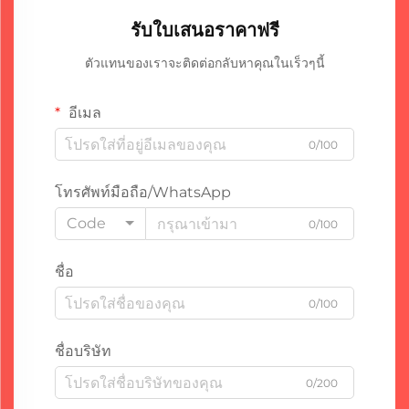
รับใบเสนอราคาฟรี
ตัวแทนของเราจะติดต่อกลับหาคุณในเร็วๆนี้
อีเมล
0/100
โทรศัพท์มือถือ/WhatsApp
Code
0/100
ชื่อ
0/100
ชื่อบริษัท
0/200