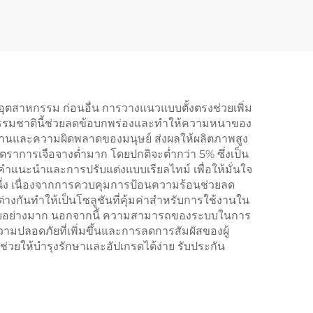
อุตสาหกรรม ก่อนอื่น การวางแนวแบบตั้งตรงช่วยเพิ่ม
กธรรมชาตินี้ช่วยลดข้อบกพร่องและทำให้ความหนาของ
ติงานและความผิดพลาดของมนุษย์ ส่งผลให้ผลิตภาพสูง
ตราการเจือจางต่ำมาก โดยปกติจะต่ำกว่า 5% ซึ่งเป็น
แนะนำและการปรับแต่งแบบเรียลไทม์ เพื่อให้มั่นใจ
่ง เนื่องจากการควบคุมการป้อนความร้อนช่วยลด
ันทำให้เป็นโซลูชันที่คุ้มค่าสำหรับการใช้งานใน
่ายอย่างมาก นอกจากนี้ ความสามารถของระบบในการ
ปลอดภัยที่เพิ่มขึ้นและการลดการสัมผัสของผู้
วยให้บำรุงรักษาและอัปเกรดได้ง่าย รับประกัน