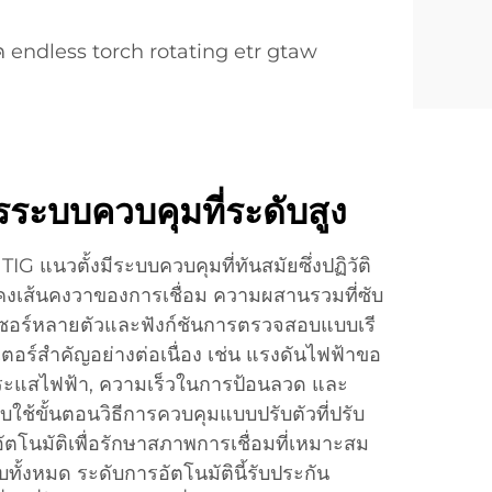
ค endless torch rotating etr gtaw
ระบบควบคุมที่ระดับสูง
G แนวตั้งมีระบบควบคุมที่ทันสมัยซึ่งปฏิวัติ
เส้นคงวาของการเชื่อม ความผสานรวมที่ซับ
นเซอร์หลายตัวและฟังก์ชันการตรวจสอบแบบเรี
ตอร์สำคัญอย่างต่อเนื่อง เช่น แรงดันไฟฟ้าขอ
ระแสไฟฟ้า, ความเร็วในการป้อนลวด และ
ใช้ขั้นตอนวิธีการควบคุมแบบปรับตัวที่ปรับ
อัตโนมัติเพื่อรักษาสภาพการเชื่อมที่เหมาะสม
้งหมด ระดับการอัตโนมัตินี้รับประกัน