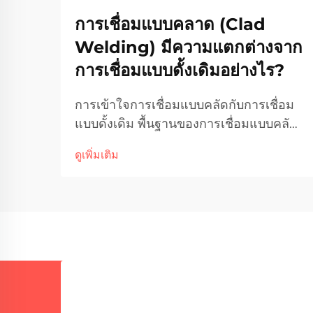
การเชื่อมแบบคลาด (Clad
Welding) มีความแตกต่างจาก
การเชื่อมแบบดั้งเดิมอย่างไร?
การเข้าใจการเชื่อมแบบคลัดกับการเชื่อม
แบบดั้งเดิม พื้นฐานของการเชื่อมแบบคลัด
การเชื่อมแบบคลัด หรือบางครั้งเรียกว่าการ
ดูเพิ่มเติม
เชื่อมเคลือบ โดยพื้นฐานแล้วคือ
กระบวนการเชื่อมโลหะต่างชนิดเข้าด้วยกัน
โดยการนำชั้นของโลหะที่ทนต่อการ
กัดกร่อนมาเชื่อมยึดไว้เหนือวัสดุอื่น โลหะที่
ใช้ในการเชื่อมคลัดมักจะเป็นโลหะที่มี
คุณสมบัติทนต่อการกัดกร่อนสูง เช่น สแตน
เลส สตีล หรือโลหะผสมนิกเกิล