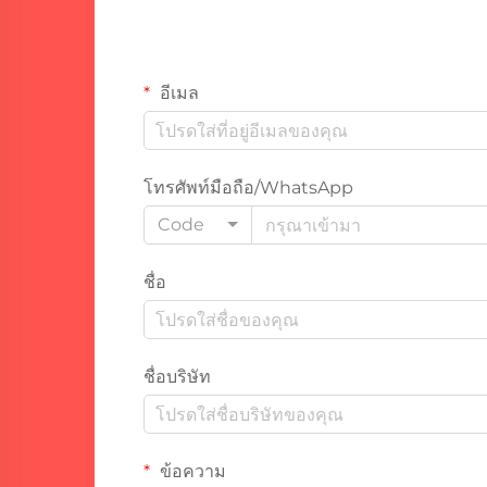
อีเมล
โทรศัพท์มือถือ/WhatsApp
Code
ชื่อ
ชื่อบริษัท
ข้อความ