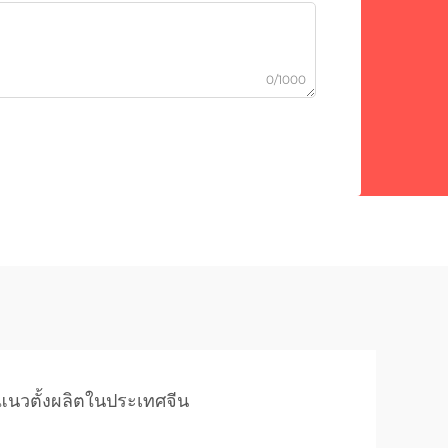
0/1000
แนวตั้งผลิตในประเทศจีน