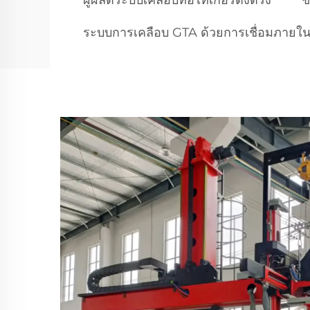
ผู้ผลิตระบบเคลือบท่อไทเกอร์ตั้งตรง
ข
ระบบการเคลือบ GTA ด้วยการเชื่อมภายใน