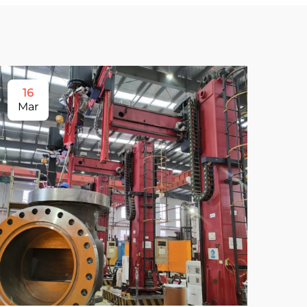
16
1
Mar
Ma