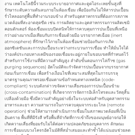
งาน เทคโนโลยีนี้รวมระบบระบายอากาศและดูดไอระเหยขั้นสูงที่
รักษาระดับความดันลบภายในห้องเชื่อม เพื่อป้องกันไม่ให้สารปนเปื้อน
รั่วไหลออกสู่พื้นที่ทำงานรอบข้าง สำหรับอุตสาหกรรมที่ต้องการสภาพ
แวดล้อมที่สะอาดสุดขีด เช่น การผลิตยาและอุตสาหกรรมการผลิตเซมิ
คอนดักเตอร์ ห้องเชื่อมแบบปิดสนิทให้การควบคุมการปนเปื้อนที่เหนือ
กว่าอย่างมากเมื่อเทียบกับการเชื่อมด้วยมือ บรรยากาศเฉื่อย (inert
atmosphere) ที่รักษาไว้ภายในห้องเชื่อมช่วยป้องกันการเกิด
ออกซิเดชันและการปนเปื้อนระหว่างกระบวนการเชื่อม ทำให้มั่นใจได้
ว่าองค์ประกอบทางเคมีของรอยเชื่อมจะอยู่ภายในขอบเขตที่กำหนดไว้
สำหรับการใช้งานที่มีความสำคัญสูง ลำดับขั้นตอนการไล่ก๊าซ (gas
purging sequences) อัตโนมัติจะกำจัดสารปนเปื้อนจากบรรยากาศ
ก่อนเริ่มการเชื่อม เพื่อสร้างเงื่อนไขที่เหมาะสมที่สุดในการบรรลุ
มาตรฐานคุณภาพรอยเชื่อมตามข้อกำหนดทางเทคนิค (code-
compliant) ระบบดังกล่าวขจัดความเสี่ยงของการปนเปื้อนข้าม
(cross-contamination) ที่เกิดจากการจัดการอิเล็กโทรดและวัสดุสิ้น
เปลืองด้วยมือ ซึ่งมีความสำคัญอย่างยิ่งในระบบท่อสำหรับอุตสาหกรรม
อาหารและยา ความสามารถในการควบคุมจากระยะไกล (remote
operation) ช่วยให้สามารถดำเนินการเชื่อมในสภาพแวดล้อมที่เป็น
อันตราย พื้นที่ที่มีรังสี หรือพื้นที่จำกัดที่การเข้าถึงของมนุษย์อาจก่อให้
เกิดความเสี่ยงที่ยอมรับไม่ได้ต่อความปลอดภัยของบุคลากร ลักษณะ
การเชื่อมแบบวงโคจรอัตโนมัติที่สม่ำเสมอและทำซ้ำได้แน่นอนช่วยลด