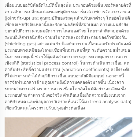
เชื่อมแบบออร์บิทัลอัตโนมัติขั้นสูงนั้น ประกอบด้วยเซ็นเซอร์หลายตัวที่
ตรวจจับการเปลี่ยนแปลงของพฤติกรรมอาร์ค สภาพการจัดวางรอยต่อ
(joint fit-up) และคุณสมบัติของวัสดุ แล้วปรับค่าต่างๆ โดยอัตโนมัติ
เพื่อชดเชยปัจจัยเหล่านี้และรักษาผลลัพธ์ที่สม่ำเสมอ ความแม่นยำยัง
ขยายไปถึงการควบคุมอัตราการไหลของก๊าซ โดยวาล์วที่ควบคุมด้วย
ระบบอิเล็กทรอนิกส์จะจ่ายปริมาตรและองค์ประกอบของก๊าซป้องกัน
(shielding gas) อย่างแม่นยำ ป้องกันการปนเปื้อนและรับประกันองค์
ประกอบทางเคมีของโลหะเชื่อมที่เหมาะสมที่สุด ระดับความสม่ำเสมอ
ในการควบคุมนี้ ช่วยให้ผู้ผลิตสามารถบรรลุการควบคุมกระบวนการ
เชิงสถิติ (statistical process control) ในการดำเนินการเชื่อม ลด
ค่าสัมประสิทธิ์ความแปรปรวน (variation coefficients) ลงถึงระดับ
ที่ไม่สามารถทำได้ด้วยวิธีการเชื่อมแบบอาศัยฝีมือมนุษย์ นอกจากนี้
การจัดทำเอกสารด้านคุณภาพยังมีความคล่องตัวมากขึ้น เนื่องจาก
ระบบสามารถสร้างรายงานการเชื่อมโดยอัตโนมัติอย่างละเอียด ซึ่ง
ประกอบด้วยค่าพารามิเตอร์จริง คำเตือนเมื่อเกิดความเบี่ยงเบนจาก
ค่าที่กำหนด และข้อมูลการวิเคราะห์แนวโน้ม (trend analysis data)
เพื่อสนับสนุนโครงการปรับปรุงอย่างต่อเนื่อง