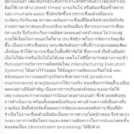
อย่างแม่นยำ เพื่อให้บรรลุระดับการเจาะลึกที่กำหนดไว้โดยไม่จำเป็น
ต้องใช้เวลาค้าง (dwell times) นานเกินไป หรือต้องเชื่อมซ้ำหลาย
รอบ (multiple-pass) ซึ่งมักเกิดขึ้นจากการเชื่อมด้วยมือแบบ
ระมัดระวังเกินเหตุ สภาพแวดล้อมการเชื่อมที่ปิดสนิทช่วยขจัดปัจจัย
จากสภาพอากาศและตัวแปรสิ่งแวดล้อมอื่นๆ ที่อาจรบกวนการเชื่อม
กลางแจ้ง จึงรับประกันการผลิตตามแผนอย่างสม่ำเสมอ ไม่ว่าจะอยู่
ภายใต้เงื่อนไขภายนอกใดก็ตาม ประสิทธิภาพในการจัดการวัสดุเพิ่ม
ขึ้น เนื่องจากหัวเชื่อมขนาดกะทัดรัดต้องการพื้นที่ว่างรอบรอยต่อเพียง
เล็กน้อย ทำให้สามารถเชื่อมในพื้นที่จำกัดได้ ซึ่งการเข้าถึงด้วยมือมัก
เป็นไปได้ยากหรือเป็นไปไม่ได้เลย เทคโนโลยีนี้สามารถผสานรวมเข้า
กับระบบการบริหารการผลิตสมัยใหม่ (Manufacturing Execution
Systems) ได้อย่างไร้รอยต่อ ให้ข้อมูลการผลิตแบบเรียลไทม์ และ
สนับสนุนการวางแผนบำรุงรักษาเชิงคาดการณ์ (predictive
maintenance) ตามรูปแบบการใช้งานจริง ของเสียจากวัสดุสิ้นเปลือง
ลดลงอย่างมีนัยสำคัญ เนื่องจากการปรับแต่งลักษณะของอาร์คให้
เหมาะสมและการควบคุมการป้อนลวดอย่างแม่นยำ ซึ่งช่วยลดต้นทุน
การดำเนินงาน พร้อมทั้งสอดคล้องกับแนวทางด้านความยั่งยืนทางสิ่ง
แวดล้อม อีกทั้งยังขจัดขั้นตอนการขัดและตกแต่งหลังการเชื่อมที่มัก
จำเป็นในงานเชื่อมด้วยมืออันเนื่องมาจากความไม่สม่ำเสมอ จึงช่วยเร่ง
ระยะเวลาการผลิตโดยรวมและลดความต้องการในการประมวลผลขั้น
ตอนต่อเนื่อง (downstream processing) ได้อีกด้วย