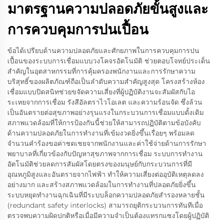
มาตรฐานความปลอดภัยขั้นสูงและ
การควบคุมการปนเปื้อน
ข้อได้เปรียบด้านความปลอดภัยและศักยภาพในการควบคุมการปน
เปื้อนของระบบการเชื่อมแบบวงโคจรอัตโนมัติ ช่วยตอบโจทย์ประเด็น
สำคัญในอุตสาหกรรมที่การคุ้มครองพนักงานและการรักษาความ
บริสุทธิ์ของผลิตภัณฑ์ถือเป็นลำดับความสำคัญสูงสุด โครงสร้างห้อง
เชื่อมแบบปิดสนิทช่วยขจัดความเสี่ยงที่ผู้ปฏิบัติงานจะสัมผัสกับไอ
ระเหยจากการเชื่อม รังสีอัลตราไวโอเลต และความร้อนจัด ซึ่งล้วน
เป็นอันตรายต่อสุขภาพอย่างรุนแรงในกระบวนการเชื่อมแบบดั้งเดิม
สภาพแวดล้อมที่ให้การป้องกันนี้ช่วยให้สามารถปฏิบัติตามข้อบังคับ
ด้านความปลอดภัยในการทำงานที่เข้มงวดยิ่งขึ้นเรื่อยๆ พร้อมลด
จำนวนคำร้องขอค่าชดเชยจากพนักงานและค่าใช้จ่ายด้านการรักษา
พยาบาลที่เกี่ยวข้องกับปัญหาสุขภาพจากการเชื่อม ระบบการทำงาน
อัตโนมัติช่วยลดการสัมผัสโดยตรงของมนุษย์กับกระบวนการที่มี
อุณหภูมิสูงและอันตรายจากไฟฟ้า ทำให้ความเสี่ยงต่ออุบัติเหตุลดลง
อย่างมาก และสร้างสภาพแวดล้อมในการทำงานที่ปลอดภัยยิ่งขึ้น
ระบบหยุดทำงานฉุกเฉินที่มีระบบล็อกความปลอดภัยสำรองหลายชั้น
(redundant safety interlocks) สามารถยุติกระบวนการทันทีเมื่อ
ตรวจพบความผิดปกติหรือเมื่อมีความจำเป็นต้องแทรกแซงโดยผู้ปฏิบัติ