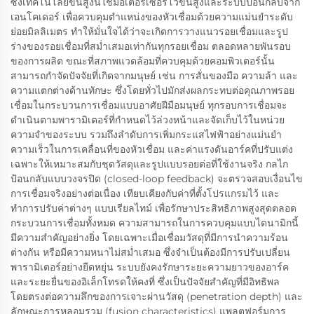
ซึ่งเทคโนโลยีขั้นสูงนี้ใช้มอเตอร์เซอร์โวขั้นสูงและระบบป้อนกลับจาก
เอนโคเดอร์ เพื่อควบคุมตำแหน่งของหัวเชื่อมด้วยความแม่นยำระดับ
ย่อยมิลลิเมตร ทำให้มั่นใจได้ว่าจะเกิดการวางแนวรอยเชื่อมและรูป
ร่างของรอยเชื่อมที่สม่ำเสมอเท่ากันทุกรอยเชื่อม ตลอดหลายพันรอบ
ของการผลิต ขณะที่สภาพแวดล้อมที่ควบคุมด้วยคอมพิวเตอร์นั้น
สามารถกำจัดปัจจัยที่เกิดจากมนุษย์ เช่น การสั่นของมือ ความล้า และ
ความแตกต่างด้านทักษะ ซึ่งโดยทั่วไปมักส่งผลกระทบต่อคุณภาพรอย
เชื่อมในกระบวนการเชื่อมแบบอาศัยฝีมือมนุษย์ ทุกรอบการเชื่อมจะ
ดำเนินตามพารามิเตอร์ที่กำหนดไว้ล่วงหน้าและจัดเก็บไว้ในหน่วย
ความจำของระบบ รวมถึงลำดับการเพิ่มกระแสไฟฟ้าอย่างแม่นยำ
ความเร็วในการเคลื่อนที่ของหัวเชื่อม และค่าแรงดันอาร์คที่ปรับแต่ง
เฉพาะให้เหมาะสมกับชุดวัสดุและรูปแบบรอยต่อที่ใช้งานจริง กลไก
ป้อนกลับแบบวงจรปิด (closed-loop feedback) จะตรวจสอบเงื่อนไข
การเชื่อมจริงอย่างต่อเนื่อง เทียบเคียงกับค่าที่ตั้งโปรแกรมไว้ และ
ทำการปรับค่าต่างๆ แบบเรียลไทม์ เพื่อรักษาประสิทธิภาพสูงสุดตลอด
กระบวนการเชื่อมทั้งหมด ความสามารถในการควบคุมแบบไดนามิกนี้
มีความสำคัญอย่างยิ่ง โดยเฉพาะเมื่อเชื่อมวัสดุที่มีการนำความร้อน
ต่างกัน หรือมีความหนาไม่สม่ำเสมอ ซึ่งจำเป็นต้องมีการปรับเปลี่ยน
พารามิเตอร์อย่างยืดหยุ่น ระบบยังคงรักษาระยะความยาวของอาร์ค
และระยะยื่นของอิเล็กโทรดให้คงที่ ซึ่งเป็นปัจจัยสำคัญที่มีอิทธิพล
โดยตรงต่อความลึกของการเจาะผ่านวัสดุ (penetration depth) และ
ลักษณะการหลอมรวม (fusion characteristics) แพลตฟอร์มการ