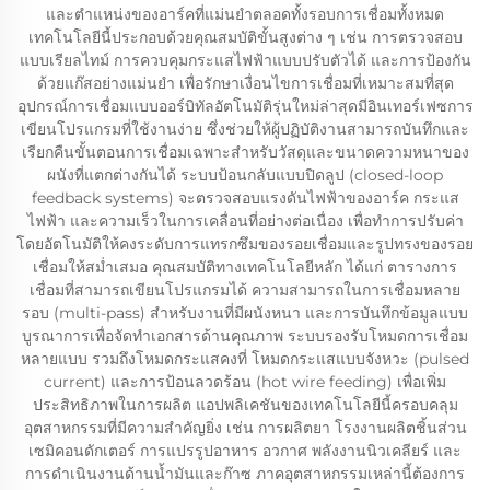
และตำแหน่งของอาร์คที่แม่นยำตลอดทั้งรอบการเชื่อมทั้งหมด
เทคโนโลยีนี้ประกอบด้วยคุณสมบัติขั้นสูงต่าง ๆ เช่น การตรวจสอบ
แบบเรียลไทม์ การควบคุมกระแสไฟฟ้าแบบปรับตัวได้ และการป้องกัน
ด้วยแก๊สอย่างแม่นยำ เพื่อรักษาเงื่อนไขการเชื่อมที่เหมาะสมที่สุด
อุปกรณ์การเชื่อมแบบออร์บิทัลอัตโนมัติรุ่นใหม่ล่าสุดมีอินเทอร์เฟซการ
เขียนโปรแกรมที่ใช้งานง่าย ซึ่งช่วยให้ผู้ปฏิบัติงานสามารถบันทึกและ
เรียกคืนขั้นตอนการเชื่อมเฉพาะสำหรับวัสดุและขนาดความหนาของ
ผนังที่แตกต่างกันได้ ระบบป้อนกลับแบบปิดลูป (closed-loop
feedback systems) จะตรวจสอบแรงดันไฟฟ้าของอาร์ค กระแส
ไฟฟ้า และความเร็วในการเคลื่อนที่อย่างต่อเนื่อง เพื่อทำการปรับค่า
โดยอัตโนมัติให้คงระดับการแทรกซึมของรอยเชื่อมและรูปทรงของรอย
เชื่อมให้สม่ำเสมอ คุณสมบัติทางเทคโนโลยีหลัก ได้แก่ ตารางการ
เชื่อมที่สามารถเขียนโปรแกรมได้ ความสามารถในการเชื่อมหลาย
รอบ (multi-pass) สำหรับงานที่มีผนังหนา และการบันทึกข้อมูลแบบ
บูรณาการเพื่อจัดทำเอกสารด้านคุณภาพ ระบบรองรับโหมดการเชื่อม
หลายแบบ รวมถึงโหมดกระแสคงที่ โหมดกระแสแบบจังหวะ (pulsed
current) และการป้อนลวดร้อน (hot wire feeding) เพื่อเพิ่ม
ประสิทธิภาพในการผลิต แอปพลิเคชันของเทคโนโลยีนี้ครอบคลุม
อุตสาหกรรมที่มีความสำคัญยิ่ง เช่น การผลิตยา โรงงานผลิตชิ้นส่วน
เซมิคอนดักเตอร์ การแปรรูปอาหาร อวกาศ พลังงานนิวเคลียร์ และ
การดำเนินงานด้านน้ำมันและก๊าซ ภาคอุตสาหกรรมเหล่านี้ต้องการ