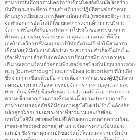
สามารถบันทึกพารามิเตอร์การเชื่อมโดยอัตโนมัติ จึงสร้าง
บันทึกคุณภาพที่ครบถ้วนสำหรับการปฏิบัติตามข้อกำหนด
ด้านกฎระเบียบและการติดตามย้อนกลับ (traceability) การ
จัดทำเอกสารอัตโนมัตินี้ช่วยลดภาระงานด้านการบริหาร
จัดการ พร้อมทั้งรับประกันความโปร่งใสของกระบวนการ
ทั้งหมดอย่างสมบูรณ์ ระบบควบคุมความแม่นยำที่มีใน
เทคโนโลยีการเชื่อมแบบออร์บิทัลอัตโนมัติ ทำให้สามารถ
เชื่อมวัสดุที่มีผนังบางได้อย่างประสบความสำเร็จ ซึ่งมักเป็น
เรื่องที่ท้าทายสำหรับเทคนิคการเชื่อมด้วยมือ การควบคุม
ปริมาณความร้อนด้วยคอมพิวเตอร์ช่วยป้องกันปัญหาการลวก
ทะลุ (burn-through) และการบิดงอ (distortion) ที่มักเกิด
ขึ้นจากการเชื่อมด้วยมือ ความต้องการทักษะของผู้ปฏิบัติงาน
ลดลงอย่างมาก เนื่องจากระบบจัดการการควบคุมเวลาและ
พารามิเตอร์ที่ซับซ้อนทั้งหมดโดยอัตโนมัติ ด้วยการกระจาย
ความเชี่ยวชาญด้านการเชื่อมเช่นนี้ สถานประกอบการจึง
สามารถบรรลุผลลัพธ์ที่มีคุณภาพสูงได้โดยไม่จำเป็นต้องจัด
หลักสูตรฝึกอบรมเฉพาะทางที่ยาวนานและซับซ้อน
เทคโนโลยีนี้ยังช่วยลดโซนที่ได้รับผลกระทบจากความร้อน
(heat-affected zones) ผ่านการจัดการความร้อนอย่าง
แม่นยำ ซึ่งรักษาคุณสมบัติของวัสดุไว้และลดความเข้มข้น
ของแรงเครียด (stress concentrations) ประโยชน์ด้าน