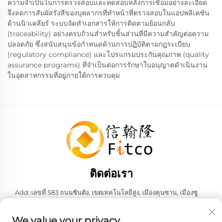
ความจำเป็นในการตรวจสอบและทดสอบหลังการเชื่อมอย่างละเอียด
จึงลดการสัมผัสรังสีของบุคลากรที่ทำหน้าที่ตรวจสอบในแอปพลิเคชัน
ด้านนิวเคลียร์ ระบบจัดทำเอกสารให้การติดตามย้อนกลับ
(traceability) อย่างครบถ้วนสำหรับชิ้นส่วนที่มีความสำคัญต่อความ
ปลอดภัย ซึ่งสนับสนุนข้อกำหนดด้านการปฏิบัติตามกฎระเบียบ
(regulatory compliance) และโปรแกรมประกันคุณภาพ (quality
assurance programs) ที่จำเป็นต่อการรักษาใบอนุญาตดำเนินงาน
ในอุตสาหกรรมที่อยู่ภายใต้การควบคุม
ติดต่อเรา
Add: เลขที่ 583 ถนนซินตัง, เขตเทคโนโลยีสูง, เมืองคุนซาน, เมืองซู
โจว, มณฑลเจียงซู, สาธารณรัฐประชาชนจีน 215316
โทร:
+86-137 6186 0079
We value your privacy