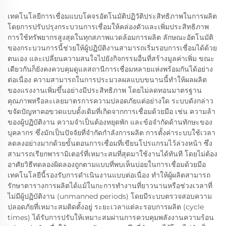
เทคโนโลยีการเชื่อมแบบโคจรอัตโนมัติปฏิวัติประสิทธิภาพในการผลิต
โดยการปรับปรุงกระบวนการเชื่อมให้คล่องตัวและเพิ่มประสิทธิภาพ
การใช้ทรัพยากรสูงสุดในทุกสภาพแวดล้อมการผลิต ลักษณะอัตโนมัติ
ของกระบวนการนี้ช่วยให้ผู้ปฏิบัติงานสามารถเริ่มรอบการเชื่อมได้ด้วย
ตนเอง และเปลี่ยนความสนใจไปยังกิจกรรมอื่นที่สร้างมูลค่าเพิ่ม ขณะ
เดียวกันก็ยังคงควบคุมดูแลสถานีการเชื่อมหลายแห่งพร้อมกันได้อย่าง
ต่อเนื่อง ความสามารถในการประมวลผลแบบขนานนี้ทำให้ผลผลิต
ของแรงงานเพิ่มขึ้นอย่างมีประสิทธิภาพ โดยไม่ลดทอนมาตรฐาน
คุณภาพหรือละเลยมาตรการความปลอดภัยแต่อย่างใด ระบบดังกล่าว
ขจัดปัญหาคอขวดแบบดั้งเดิมที่เกิดจากการเชื่อมด้วยมือ เช่น ความล้า
ของผู้ปฏิบัติงาน ความจำเป็นต้องหยุดพัก และข้อจำกัดด้านทักษะของ
บุคลากร ซึ่งมักเป็นปัจจัยที่จำกัดกำลังการผลิต การตั้งค่าระบบใช้เวลา
ลดลงอย่างมากด้วยขั้นตอนการเชื่อมที่เขียนโปรแกรมไว้ล่วงหน้า ซึ่ง
สามารถเรียกพารามิเตอร์ที่เหมาะสมที่สุดมาใช้งานได้ทันที โดยไม่ต้อง
อาศัยวิธีทดลองผิดลองถูกตามแบบที่พบเห็นบ่อยในการเชื่อมด้วยมือ
เทคโนโลยีนี้รองรับการดำเนินงานแบบต่อเนื่อง ทำให้ผู้ผลิตสามารถ
รักษาตารางการผลิตได้แม้ในกะการทำงานที่ยาวนานหรือช่วงเวลาที่
ไม่มีผู้ปฏิบัติงาน (unmanned periods) โดยมีระบบตรวจสอบความ
ปลอดภัยที่เหมาะสมติดตั้งอยู่ ระยะเวลาแต่ละรอบการผลิต (cycle
times) ได้รับการปรับให้เหมาะสมผ่านการควบคุมพลังงานความร้อน