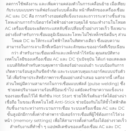
ลดการใช้พลังงาน และเพิ่มความคล่องตัวในการเคลื่อนย้าย เมื่อเทียบ
กับระบบแบบทรานส์ฟอร์เมอร์แบบดั้งเดิม หน้าที่หลักของเครื่องเชื่อม
AC และ DC คือ การสร้างรอยต่อที่แข็งแรงและถาวรระหว่างชิ้นส่วน
โลหะผ่านการกำเนิดอาร์คไฟฟ้าอย่างควบคุมได้ ขณะทำงานในโหมด
AC เครื่องเชื่อมจะผลิตกระแสสลับซึ่งเปลี่ยนขั้วอย่างรวดเร็ว จึงเหมาะ
อย่างยิ่งสำหรับการเชื่อมอลูมิเนียมและโลหะไม่ใช่เหล็กชนิดอื่นๆ ส่วน
โหมด DC จะให้กระแสไฟฟ้าไหลในทิศทางเดียว ซึ่งมอบความ
สามารถในการเจาะลึกที่เหนือกว่าและลักษณะของอาร์คที่เรียบเนียน
กว่า สำหรับงานเชื่อมเหล็กและเหล็กกล้าไร้สนิม คุณสมบัติทาง
เทคโนโลยีของเครื่องเชื่อม AC และ DC รุ่นปัจจุบัน ได้แก่ จอแสดงผล
แบบดิจิทัลสำหรับควบคุมพารามิเตอร์อย่างแม่นยำ ระบบป้องกันการ
เกิดความร้อนสูงเกินขีดจำกัด และระบบควบคุมแรงอาร์คแบบปรับตัว
ได้ เพื่อรักษาประสิทธิภาพการเชื่อมอย่างสม่ำเสมอ นอกจากนี้ เครื่อง
ส่วนใหญ่มีความสามารถในการเชื่อมแบบพัลส์ (pulse welding) ซึ่ง
ช่วยลดปริมาณความร้อนที่ป้อนเข้าไป แต่ยังคงรักษาความแข็งแรง
ของรอยเชื่อมไว้ได้ ฟังก์ชัน Hot Start ช่วยให้เริ่มต้นอาร์คได้อย่างน่า
เชื่อถือ ในขณะที่เทคโนโลยี Anti-Stick ช่วยป้องกันไม่ให้ขั้วไฟฟ้าติด
กับชิ้นงานระหว่างกระบวนการเชื่อม ระบบเครื่องเชื่อม AC และ DC
ขั้นสูงมักมีการตั้งค่าจำค่าพารามิเตอร์การเชื่อมที่ผู้ใช้ต้องการไว้ล่วง
หน้า (memory settings) เพื่อให้สามารถตั้งค่าเครื่องได้อย่างรวดเร็ว
สำหรับงานที่ทำซ้ำ ๆ แอปพลิเคชันของเครื่องเชื่อม AC และ DC