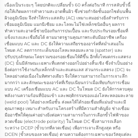
เนื่องเป็นระยะๆ โดยปกติจะเปลี่ยนขั้ว 60 ครั้งต่อวินาที การสลับขั้วนี้
ก่อให้เกิดผลการทำความสะอาดพื้นผิว ซึ่งช่วยกำจัดชั้นออกไซด์บนพื้น
ผิวอลูมิเนียม จึงทำให้กระแสสลับ (AC) เหมาะสมอย่างยิ่งสำหรับการ
เชื่อมอลูมิเนียม แมกนีเซียม และโลหะไม่ใช่เหล็กชนิดอื่นๆ ผลการ
ทำความสะอาดนี้ช่วยป้องกันการปนเปื้อน และรับประกันรอยเชื่อมที่
แข็งแรงและเชื่อถือได้ ตามมาตรฐานคุณภาพระดับมืออาชีพ เครื่อง
เชื่อมแบบ AC และ DC ยังให้ความเสถียรของอาร์คที่สม่ำเสมอใน
โหมด AC ลดการกระเด็นของโลหะหลอมละลาย (spatter) และ
ปรับปรุงลักษณะโดยรวมของรอยเชื่อมให้ดีขึ้น อีกทั้งโหมดกระแสตรง
(DC) นั้นมีลักษณะเฉพาะที่แตกต่างออกไปอย่างสิ้นเชิง ซึ่งจำเป็นอย่าง
ยิ่งต่อการใช้งานกับเหล็กกล้าและสแตนเลส ส่วนกระแสตรง (DC) จะ
ไหลอย่างต่อเนื่องในทิศทางเดียว จึงให้ความสามารถในการเจาะลึก
มากกว่า และลักษณะของอาร์คที่เรียบเนียนกว่าเมื่อเทียบกับการเชื่อม
แบบ AC เครื่องเชื่อมแบบ AC และ DC ในโหมด DC ยังให้การควบคุม
พลังงานความร้อนที่ป้อนเข้า และพฤติกรรมของแอ่งโลหะหลอมละลาย
(weld pool) ได้อย่างเหนือชั้น ส่งผลให้ได้รอยเชื่อมที่แม่นยำและมี
คุณภาพสูง เหมาะสำหรับงานโครงสร้างที่มีความสำคัญยิ่ง ช่างเชื่อม
มืออาชีพให้คุณค่าอย่างยิ่งต่อความสามารถในการเลือกขั้วไฟฟ้าของ
ลวดเชื่อม (electrode polarity) ในโหมด DC ซึ่งสามารถเลือก
ระหว่าง DCEP (ขั้วบวกที่ลวดเชื่อม) เพื่อการเจาะลึกสูงสุด หรือ
DCEN (ขั้วลบของลวดเชื่อม) ตามความต้องการเฉพาะของวัสดุแต่ละ