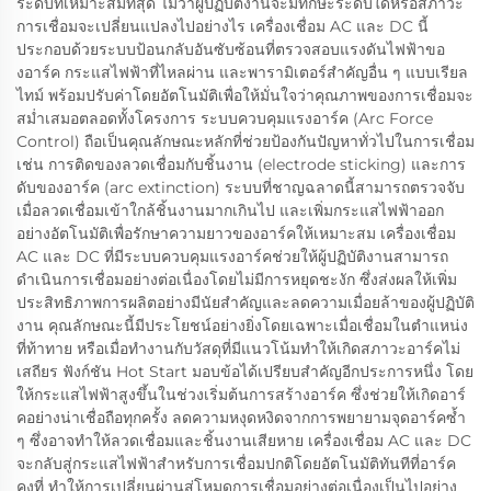
ระดับที่เหมาะสมที่สุด ไม่ว่าผู้ปฏิบัติงานจะมีทักษะระดับใดหรือสภาวะ
การเชื่อมจะเปลี่ยนแปลงไปอย่างไร เครื่องเชื่อม AC และ DC นี้
ประกอบด้วยระบบป้อนกลับอันซับซ้อนที่ตรวจสอบแรงดันไฟฟ้าขอ
งอาร์ค กระแสไฟฟ้าที่ไหลผ่าน และพารามิเตอร์สำคัญอื่น ๆ แบบเรียล
ไทม์ พร้อมปรับค่าโดยอัตโนมัติเพื่อให้มั่นใจว่าคุณภาพของการเชื่อมจะ
สม่ำเสมอตลอดทั้งโครงการ ระบบควบคุมแรงอาร์ค (Arc Force
Control) ถือเป็นคุณลักษณะหลักที่ช่วยป้องกันปัญหาทั่วไปในการเชื่อม
เช่น การติดของลวดเชื่อมกับชิ้นงาน (electrode sticking) และการ
ดับของอาร์ค (arc extinction) ระบบที่ชาญฉลาดนี้สามารถตรวจจับ
เมื่อลวดเชื่อมเข้าใกล้ชิ้นงานมากเกินไป และเพิ่มกระแสไฟฟ้าออก
อย่างอัตโนมัติเพื่อรักษาความยาวของอาร์คให้เหมาะสม เครื่องเชื่อม
AC และ DC ที่มีระบบควบคุมแรงอาร์คช่วยให้ผู้ปฏิบัติงานสามารถ
ดำเนินการเชื่อมอย่างต่อเนื่องโดยไม่มีการหยุดชะงัก ซึ่งส่งผลให้เพิ่ม
ประสิทธิภาพการผลิตอย่างมีนัยสำคัญและลดความเมื่อยล้าของผู้ปฏิบัติ
งาน คุณลักษณะนี้มีประโยชน์อย่างยิ่งโดยเฉพาะเมื่อเชื่อมในตำแหน่ง
ที่ท้าทาย หรือเมื่อทำงานกับวัสดุที่มีแนวโน้มทำให้เกิดสภาวะอาร์คไม่
เสถียร ฟังก์ชัน Hot Start มอบข้อได้เปรียบสำคัญอีกประการหนึ่ง โดย
ให้กระแสไฟฟ้าสูงขึ้นในช่วงเริ่มต้นการสร้างอาร์ค ซึ่งช่วยให้เกิดอาร์
คอย่างน่าเชื่อถือทุกครั้ง ลดความหงุดหงิดจากการพยายามจุดอาร์คซ้ำ
ๆ ซึ่งอาจทำให้ลวดเชื่อมและชิ้นงานเสียหาย เครื่องเชื่อม AC และ DC
จะกลับสู่กระแสไฟฟ้าสำหรับการเชื่อมปกติโดยอัตโนมัติทันทีที่อาร์ค
คงที่ ทำให้การเปลี่ยนผ่านสู่โหมดการเชื่อมอย่างต่อเนื่องเป็นไปอย่าง