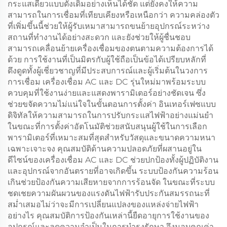
กระแสเดียวแบบดั้งเดิมอย่างเห็นได้ชัด แต่ยังคงให้ความ
สามารถในการเชื่อมที่เทียบเคียงหรือเหนือกว่า ความคล่องตัว
ที่เพิ่มขึ้นนี้ช่วยให้ผู้รับเหมาสามารถขนย้ายอุปกรณ์ระหว่าง
สถานที่ทำงานได้อย่างสะดวก และยังช่วยให้ผู้ชื่นชอบ
สามารถเคลื่อนย้ายเครื่องเชื่อมของตนตามความต้องการได้
ด้วย การใช้งานที่เป็นมิตรกับผู้ใช้ถือเป็นข้อได้เปรียบหลักที่
ดึงดูดทั้งผู้เชี่ยวชาญที่มีประสบการณ์และผู้เริ่มต้นในวงการ
การเชื่อม เครื่องเชื่อม AC และ DC รุ่นใหม่มาพร้อมระบบ
ควบคุมที่ใช้งานง่ายและแสดงพารามิเตอร์อย่างชัดเจน ซึ่ง
ช่วยขจัดความไม่แน่ใจในขั้นตอนการตั้งค่า อินเทอร์เฟซแบบ
ดิจิทัลให้ความสามารถในการปรับกระแสไฟฟ้าอย่างแม่นยำ
ในขณะที่การตั้งค่าอัตโนมัติช่วยสนับสนุนผู้ใช้ในการเลือก
พารามิเตอร์ที่เหมาะสมที่สุดสำหรับวัสดุและขนาดความหนา
เฉพาะเจาะจง คุณสมบัติด้านความปลอดภัยที่ผสานอยู่ใน
ดีไซน์ของเครื่องเชื่อม AC และ DC ช่วยปกป้องทั้งผู้ปฏิบัติงาน
และอุปกรณ์จากอันตรายที่อาจเกิดขึ้น ระบบป้องกันความร้อน
เกินช่วยป้องกันความเสียหายจากการร้อนจัด ในขณะที่ระบบ
ชดเชยความผันผวนของแรงดันไฟฟ้ารับประกันสมรรถนะที่
สม่ำเสมอไม่ว่าจะมีการเปลี่ยนแปลงของแหล่งจ่ายไฟฟ้า
อย่างไร คุณสมบัติการป้องกันเหล่านี้ยืดอายุการใช้งานของ
อุปกรณ์และลดความจำเป็นในการบำรุงรักษา จึงมอบคุณค่า