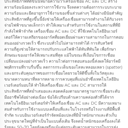
ประสิทธิภาพที่ดีขึ้นนี้หมายความว่าเครื่องเชื่อม AC และ DC สร้าง
ความร้อนน้อยลงระหว่างการใช้งาน จึงลดความต้องการระบบระบาย
ความร้อนและยืดอายุการใช้งานของชิ้นส่วนต่างๆ ได้อย่างมีนัยสำคัญ
ประสิทธิภาพที่สูงขึ้นนี้ยังช่วยให้เครื่องเชื่อมสามารถทำงานได้กับวงจร
จ่ายไฟฟ้าขนาดเล็กกว่า ทำให้เหมาะสำหรับการใช้งานในสถานที่ที่มี
กำลังไฟฟ้าจำกัด เครื่องเชื่อม AC และ DC ที่ใช้เทคโนโลยีอินเวอร์
เตอร์ให้ความเสถียรของอาร์คที่ยอดเยี่ยมผ่านความสามารถในการตอบ
สนองอย่างรวดเร็ว ซึ่งระบบทั่วไปไม่สามารถทำได้ การสับสวิตช์
ความถี่สูงช่วยให้สามารถปรับกระแสไฟฟ้าได้ทันทีทันใด เพื่อรักษา
ลักษณะของอาร์คให้เหมาะสมที่สุด แม้ในขณะที่เงื่อนไขการเชื่อม
เปลี่ยนแปลงอย่างรวดเร็ว ความไวต่อการตอบสนองนี้ส่งผลให้อาร์คมี
พฤติกรรมที่ราบรื่นขึ้น ลดการกระเด็นของโลหะหลอมเหลว (spatter)
และยกระดับคุณภาพของการเชื่อมโดยรวมให้ดีขึ้นทั้งในวัสดุและ
ขนาดความหนาที่หลากหลาย การควบคุมที่แม่นยำซึ่งเทคโนโลยีอิน
เวอร์เตอร์มอบให้ ทำให้เครื่องเชื่อม AC และ DC สามารถให้
ประสิทธิภาพที่สม่ำเสมอและสอดคล้องตามมาตรฐานการเชื่อมระดับ
มืออาชีพได้อย่างต่อเนื่อง ข้อได้เปรียบด้านความคล่องตัวที่ได้จาก
เทคโนโลยีอินเวอร์เตอร์ทำให้เครื่องเชื่อม AC และ DC มีความเหมาะ
สมสำหรับการใช้งานแบบเคลื่อนที่และในโรงรถหรือโรงงานที่มีพื้นที่
จำกัด ระบบอินเวอร์เตอร์กำจัดหม้อแปลงที่มีน้ำหนักมากและตัวเก็บ
ประจุขนาดใหญ่ที่จำเป็นในแบบดั้งเดิม จึงลดน้ำหนักของเครื่องลงได้
ร้อยละ 50–70 โดยยังคงหรือแม้แต่ยกระดับความสามารถในการส่ง