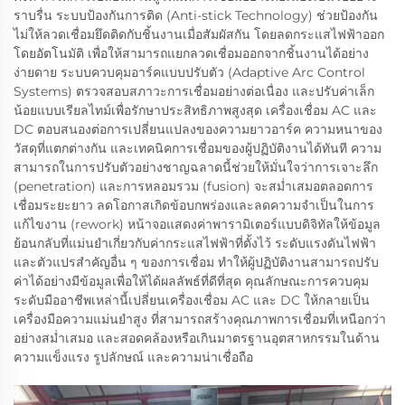
ราบรื่น ระบบป้องกันการติด (Anti-stick Technology) ช่วยป้องกัน
ไม่ให้ลวดเชื่อมยึดติดกับชิ้นงานเมื่อสัมผัสกัน โดยลดกระแสไฟฟ้าออก
โดยอัตโนมัติ เพื่อให้สามารถแยกลวดเชื่อมออกจากชิ้นงานได้อย่าง
ง่ายดาย ระบบควบคุมอาร์คแบบปรับตัว (Adaptive Arc Control
Systems) ตรวจสอบสภาวะการเชื่อมอย่างต่อเนื่อง และปรับค่าเล็ก
น้อยแบบเรียลไทม์เพื่อรักษาประสิทธิภาพสูงสุด เครื่องเชื่อม AC และ
DC ตอบสนองต่อการเปลี่ยนแปลงของความยาวอาร์ค ความหนาของ
วัสดุที่แตกต่างกัน และเทคนิคการเชื่อมของผู้ปฏิบัติงานได้ทันที ความ
สามารถในการปรับตัวอย่างชาญฉลาดนี้ช่วยให้มั่นใจว่าการเจาะลึก
(penetration) และการหลอมรวม (fusion) จะสม่ำเสมอตลอดการ
เชื่อมระยะยาว ลดโอกาสเกิดข้อบกพร่องและลดความจำเป็นในการ
แก้ไขงาน (rework) หน้าจอแสดงค่าพารามิเตอร์แบบดิจิทัลให้ข้อมูล
ย้อนกลับที่แม่นยำเกี่ยวกับค่ากระแสไฟฟ้าที่ตั้งไว้ ระดับแรงดันไฟฟ้า
และตัวแปรสำคัญอื่น ๆ ของการเชื่อม ทำให้ผู้ปฏิบัติงานสามารถปรับ
ค่าได้อย่างมีข้อมูลเพื่อให้ได้ผลลัพธ์ที่ดีที่สุด คุณลักษณะการควบคุม
ระดับมืออาชีพเหล่านี้เปลี่ยนเครื่องเชื่อม AC และ DC ให้กลายเป็น
เครื่องมือความแม่นยำสูง ที่สามารถสร้างคุณภาพการเชื่อมที่เหนือกว่า
อย่างสม่ำเสมอ และสอดคล้องหรือเกินมาตรฐานอุตสาหกรรมในด้าน
ความแข็งแรง รูปลักษณ์ และความน่าเชื่อถือ