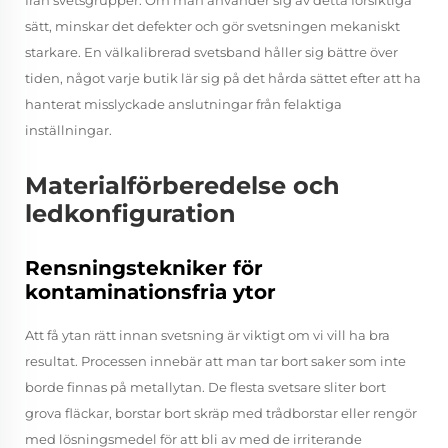
från svetsgrupper. Om man använder sig av detta försiktiga
sätt, minskar det defekter och gör svetsningen mekaniskt
starkare. En välkalibrerad svetsband håller sig bättre över
tiden, något varje butik lär sig på det hårda sättet efter att ha
hanterat misslyckade anslutningar från felaktiga
inställningar.
Materialförberedelse och
ledkonfiguration
Rensningstekniker för
kontaminationsfria ytor
Att få ytan rätt innan svetsning är viktigt om vi vill ha bra
resultat. Processen innebär att man tar bort saker som inte
borde finnas på metallytan. De flesta svetsare sliter bort
grova fläckar, borstar bort skräp med trådborstar eller rengör
med lösningsmedel för att bli av med de irriterande