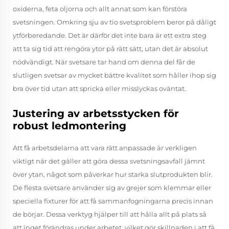
oxiderna, feta oljorna och allt annat som kan förstöra
svetsningen. Omkring sju av tio svetsproblem beror på dåligt
ytförberedande. Det är därför det inte bara är ett extra steg
att ta sig tid att rengöra ytor på rätt sätt, utan det är absolut
nödvändigt. När svetsare tar hand om denna del får de
slutligen svetsar av mycket bättre kvalitet som håller ihop sig
bra över tid utan att spricka eller misslyckas oväntat.
Justering av arbetsstycken för
robust ledmontering
Att få arbetsdelarna att vara rätt anpassade är verkligen
viktigt när det gäller att göra dessa svetsningsavfall jämnt
över ytan, något som påverkar hur starka slutprodukten blir.
De flesta svetsare använder sig av grejer som klemmar eller
speciella fixturer för att få sammanfogningarna precis innan
de börjar. Dessa verktyg hjälper till att hålla allt på plats så
att inget förändras under arbetet, vilket gör skillnaden i att få