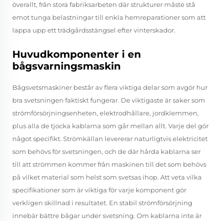
överallt, från stora fabriksarbeten där strukturer måste stå
emot tunga belastningar till enkla hemreparationer som att
lappa upp ett trädgårdsstängsel efter vinterskador.
Huvudkomponenter i en
bågsvarningsmaskin
Bågsvetsmaskiner består av flera viktiga delar som avgör hur
bra svetsningen faktiskt fungerar. De viktigaste är saker som
strömförsörjningsenheten, elektrodhållare, jordklemmen,
plus alla de tjocka kablarna som går mellan allt. Varje del gör
något specifikt. Strömkällan levererar naturligtvis elektricitet
som behövs för svetsningen, och de där hårda kablarna ser
till att strömmen kommer från maskinen till det som behövs
på vilket material som helst som svetsas ihop. Att veta vilka
specifikationer som är viktiga för varje komponent gör
verkligen skillnad i resultatet. En stabil strömförsörjning
innebär bättre bågar under svetsning. Om kablarna inte är