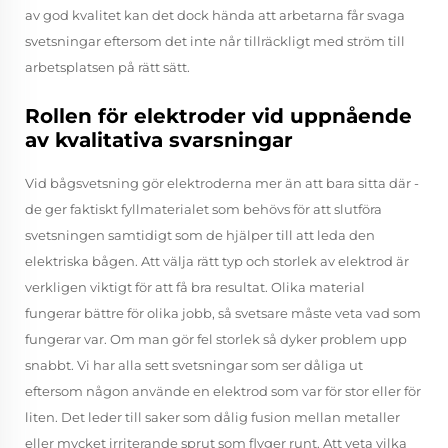
av god kvalitet kan det dock hända att arbetarna får svaga
svetsningar eftersom det inte når tillräckligt med ström till
arbetsplatsen på rätt sätt.
Rollen för elektroder vid uppnående
av kvalitativa svarsningar
Vid bågsvetsning gör elektroderna mer än att bara sitta där -
de ger faktiskt fyllmaterialet som behövs för att slutföra
svetsningen samtidigt som de hjälper till att leda den
elektriska bågen. Att välja rätt typ och storlek av elektrod är
verkligen viktigt för att få bra resultat. Olika material
fungerar bättre för olika jobb, så svetsare måste veta vad som
fungerar var. Om man gör fel storlek så dyker problem upp
snabbt. Vi har alla sett svetsningar som ser dåliga ut
eftersom någon använde en elektrod som var för stor eller för
liten. Det leder till saker som dålig fusion mellan metaller
eller mycket irriterande sprut som flyger runt. Att veta vilka