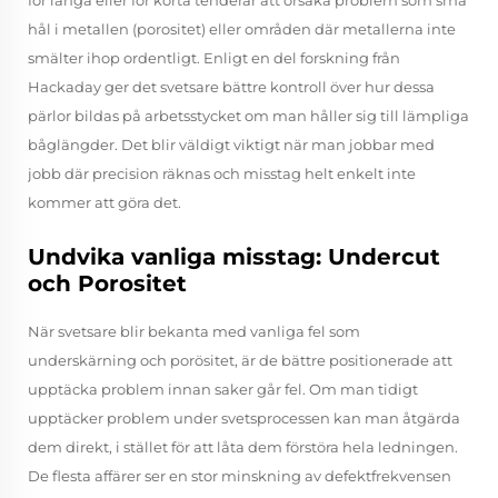
för långa eller för korta tenderar att orsaka problem som små
hål i metallen (porositet) eller områden där metallerna inte
smälter ihop ordentligt. Enligt en del forskning från
Hackaday ger det svetsare bättre kontroll över hur dessa
pärlor bildas på arbetsstycket om man håller sig till lämpliga
båglängder. Det blir väldigt viktigt när man jobbar med
jobb där precision räknas och misstag helt enkelt inte
kommer att göra det.
Undvika vanliga misstag: Undercut
och Porositet
När svetsare blir bekanta med vanliga fel som
underskärning och porösitet, är de bättre positionerade att
upptäcka problem innan saker går fel. Om man tidigt
upptäcker problem under svetsprocessen kan man åtgärda
dem direkt, i stället för att låta dem förstöra hela ledningen.
De flesta affärer ser en stor minskning av defektfrekvensen