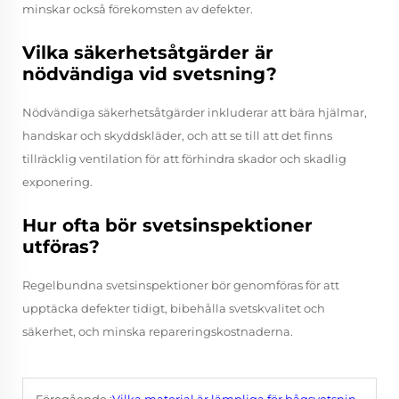
minskar också förekomsten av defekter.
Vilka säkerhetsåtgärder är
nödvändiga vid svetsning?
Nödvändiga säkerhetsåtgärder inkluderar att bära hjälmar,
handskar och skyddskläder, och att se till att det finns
tillräcklig ventilation för att förhindra skador och skadlig
exponering.
Hur ofta bör svetsinspektioner
utföras?
Regelbundna svetsinspektioner bör genomföras för att
upptäcka defekter tidigt, bibehålla svetskvalitet och
säkerhet, och minska repareringskostnaderna.