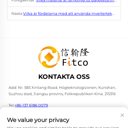
Föregående :
Vilka material är lämpliga för bågsvetsning?
Nästa:
Vilka är fördelarna med att använda inverterteknik i bågsammanfogningsmaskiner?
KONTAKTA OSS
Add: Nr. 583 Xintang Road, Högteknologizonen, Kunshan,
Suzhou stad, Jiangsu provins, Folkrepubliken Kina. 215316
Tel:
+86-137 6186 0079
E-post:
[email protected]
We value your privacy