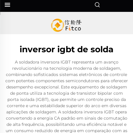
inversor igbt de solda
A soldadora inversora IGBT representa um avanço
revolucionário na tecnologia moderna de soldagem,
combinando sofisticados sistemas eletrônicos de controle
com potentes componentes semicondutores para oferecer
desempenho excepcional. Este equipamento de soldagem
de ponta utiliza a tecnologia de transistor bipolar com
porta isolada (IGBT), que permite um controle preciso da
corrente e uma estabilidade superior do arco em diversas
aplicações de soldagem. A soldadora inversora IGBT opera
convertendo a energia CA padrão em sinais de comutação
de alta frequência, possibilitando uma eficiência notável e
um consumo reduzido de energia em comparação com as