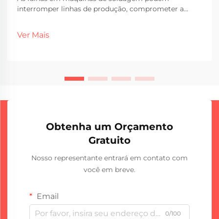
interromper linhas de produção, comprometer a
qualidade das soldas e gerar paradas não
programadas custosas nas operações industriais.
Ver Mais
Compreender as falhas mais comuns e seus métodos
de solução é essencial para manter um desempenho
consistente de soldagem...
Obtenha um Orçamento
Gratuito
Nosso representante entrará em contato com
você em breve.
Email
0/100