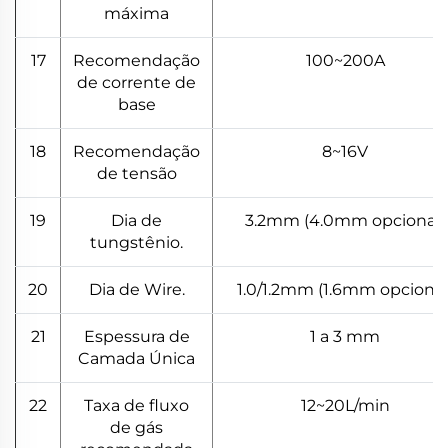
máxima
17
Recomendação
100~200A
de corrente de
base
18
Recomendação
8~16V
de tensão
19
Dia de
3.2mm (4.0mm opcional)
tungstênio.
20
Dia de Wire.
1.0/1.2mm (1.6mm opcional
21
Espessura de
1 a 3 mm
Camada Única
22
Taxa de fluxo
12~20L/min
de gás