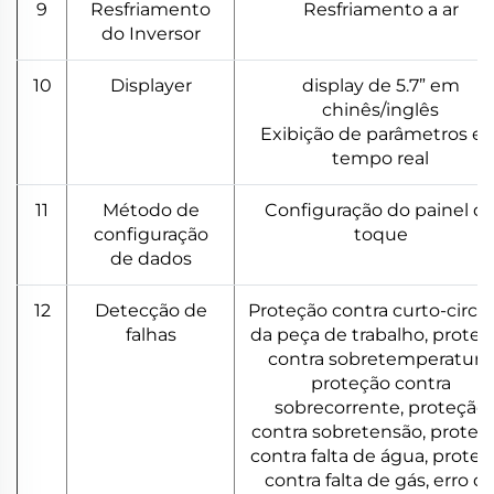
9
Resfriamento
Resfriamento a ar
do Inversor
10
Displayer
display de 5.7” em
chinês/inglês
Exibição de parâmetros e
tempo real
11
Método de
Configuração do painel d
configuração
toque
de dados
12
Detecção de
Proteção contra curto-circu
falhas
da peça de trabalho, proteç
contra sobretemperatura,
proteção contra
sobrecorrente, proteção
contra sobretensão, proteç
contra falta de água, proteç
contra falta de gás, erro d