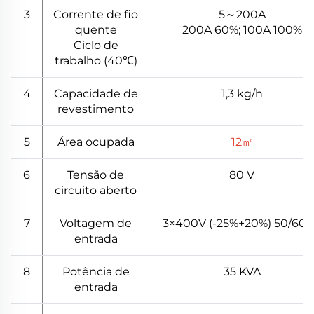
3
Corrente de fio
5～200A
quente
200A 60%; 100A 100%
Ciclo de
trabalho (40℃)
4
Capacidade de
1,3 kg/h
revestimento
5
Área ocupada
12㎡
6
Tensão de
80 V
circuito aberto
7
Voltagem de
3×400V (-25%+20%) 50/60
entrada
8
Potência de
35 KVA
entrada