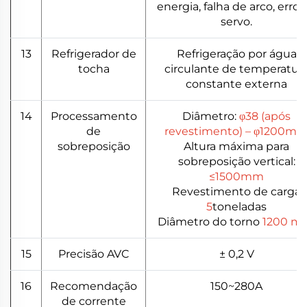
energia, falha de arco, erro 
servo.
13
Refrigerador de
Refrigeração por água
tocha
circulante de temperatur
constante externa
14
Processamento
Diâmetro:
φ38 (após
de
revestimento) – φ1200m
sobreposição
Altura máxima para
sobreposição vertical:
≤1500mm
Revestimento de carga
5
toneladas
Diâmetro do torno
1200 m
15
Precisão AVC
± 0,2 V
16
Recomendação
150~280A
de corrente