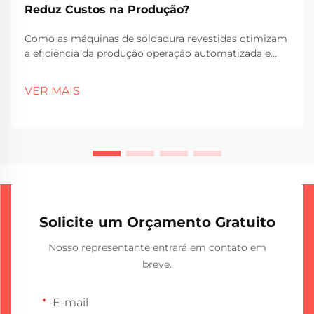
Reduz Custos na Produção?
Como as máquinas de soldadura revestidas otimizam
a eficiência da produção operação automatizada e
custos de mão-de-obra reduzidos as máquinas de
soldadura revestidas trabalham praticamente
VER MAIS
sozinhas hoje em dia, o que significa que as fábricas
precisam de menos trabalhadores sobre elas o dia
todo. O salvador...
Solicite um Orçamento Gratuito
Nosso representante entrará em contato em
breve.
E-mail