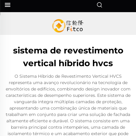
sistema de revestimento
vertical híbrido hvcs
O Sistema Híbrido de Revestimento Vertical HVCS
representa uma avanço revolucionário na tecnologia de
envoltórios de edifícios, combinando design inovador com
características de desempenho superiores. Este sistema de
vanguarda integra múltiplas camadas de proteção,
apresentando uma combinação única de materiais que
trabalham em conjunto para criar uma solução de fachada
altamente eficiente e durável. O sistema consiste em uma
barreira principal contra intempéries, uma camada de
isolamento térmico e um acabamento exterior que pode