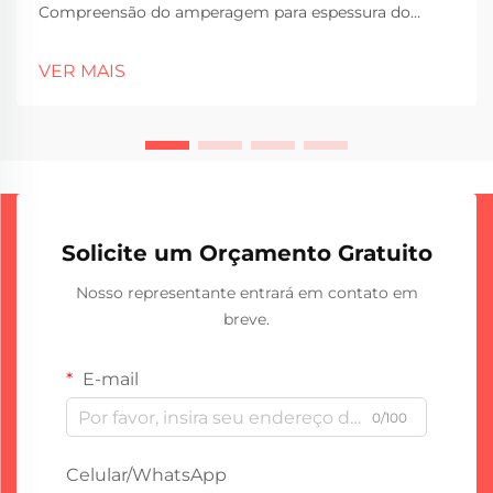
Compreensão do amperagem para espessura do
material Quando se trata de soldar diferentes
espessuras de material, o amperagem desempenha
VER MAIS
um papel importante no que realmente funciona
bem. Mais amperios significam mais calor no m...
Solicite um Orçamento Gratuito
Nosso representante entrará em contato em
breve.
E-mail
0/100
Celular/WhatsApp