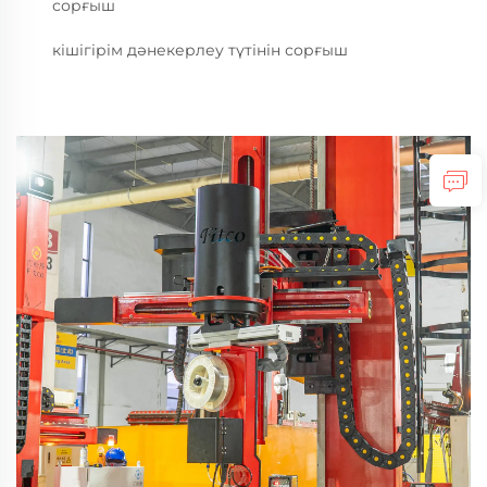
сорғыш
кішігірім дәнекерлеу түтінін сорғыш