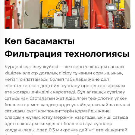
Көп басамакты
Фильтрация технологиясы
Күрделі сүзгілеу жүйесі — кез келген жоғары сапалы
кішірек электр доғалық пісіру тұманын сорғышының
негізгі сипаттамасы болып табылады және дәл
есептелген көп деңгейлі сүзгілеу процестері арқылы
өте жоғары өнімділік көрсетеді. Бұл алғашқы сүзгілеу
сатысынан басталатын жетілдірілген технология үлкен
бөлшектер мен қалдықтарды ұстайды, осылайша келесі
сатыдағы сүзгі компоненттерін қорғайды және
олардың жұмыс істеу мерзімін ұзартады. Екінші сатыда
әдетте жоғары тиімділікті бөлшекті ауа сүзгілері
қолданылады, олар 0,3 микронға дейінгі өте кішкентай