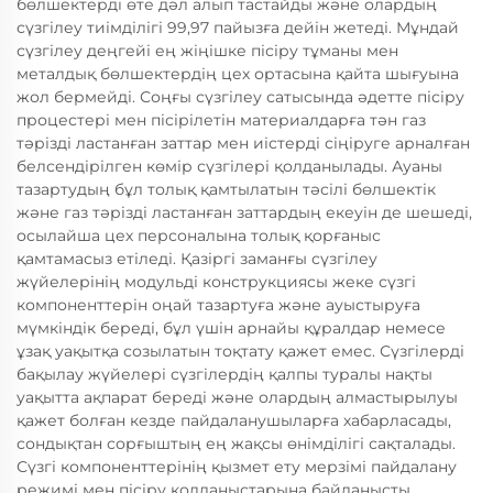
бөлшектерді өте дәл алып тастайды және олардың
сүзгілеу тиімділігі 99,97 пайызға дейін жетеді. Мұндай
сүзгілеу деңгейі ең жіңішке пісіру тұманы мен
металдық бөлшектердің цех ортасына қайта шығуына
жол бермейді. Соңғы сүзгілеу сатысында әдетте пісіру
процестері мен пісірілетін материалдарға тән газ
тәрізді ластанған заттар мен иістерді сіңіруге арналған
белсендірілген көмір сүзгілері қолданылады. Ауаны
тазартудың бұл толық қамтылатын тәсілі бөлшектік
және газ тәрізді ластанған заттардың екеуін де шешеді,
осылайша цех персоналына толық қорғаныс
қамтамасыз етіледі. Қазіргі заманғы сүзгілеу
жүйелерінің модульді конструкциясы жеке сүзгі
компоненттерін оңай тазартуға және ауыстыруға
мүмкіндік береді, бұл үшін арнайы құралдар немесе
ұзақ уақытқа созылатын тоқтату қажет емес. Сүзгілерді
бақылау жүйелері сүзгілердің қалпы туралы нақты
уақытта ақпарат береді және олардың алмастырылуы
қажет болған кезде пайдаланушыларға хабарласады,
сондықтан сорғыштың ең жақсы өнімділігі сақталады.
Сүзгі компоненттерінің қызмет ету мерзімі пайдалану
режимі мен пісіру қолданыстарына байланысты