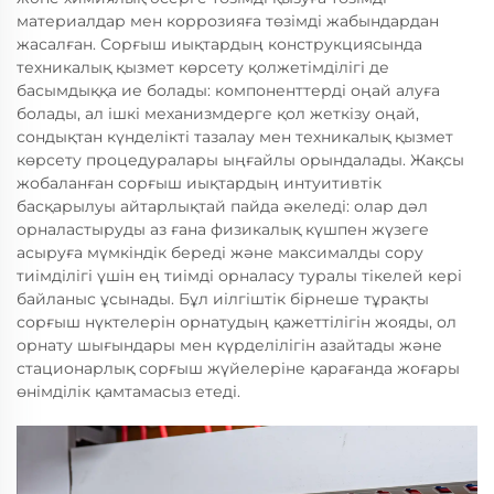
материалдар мен коррозияға төзімді жабындардан
жасалған. Сорғыш иықтардың конструкциясында
техникалық қызмет көрсету қолжетімділігі де
басымдыққа ие болады: компоненттерді оңай алуға
болады, ал ішкі механизмдерге қол жеткізу оңай,
сондықтан күнделікті тазалау мен техникалық қызмет
көрсету процедуралары ыңғайлы орындалады. Жақсы
жобаланған сорғыш иықтардың интуитивтік
басқарылуы айтарлықтай пайда әкеледі: олар дәл
орналастыруды аз ғана физикалық күшпен жүзеге
асыруға мүмкіндік береді және максималды сору
тиімділігі үшін ең тиімді орналасу туралы тікелей кері
байланыс ұсынады. Бұл иілгіштік бірнеше тұрақты
сорғыш нүктелерін орнатудың қажеттілігін жояды, ол
орнату шығындары мен күрделілігін азайтады және
стационарлық сорғыш жүйелеріне қарағанда жоғары
өнімділік қамтамасыз етеді.