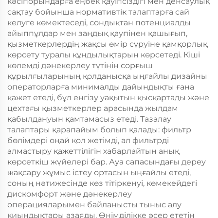
кәсіпорындарға еңбек қауіпсіздігі мен денсаулық
сақтау бойынша нормативтік талаптарға сай
келуге көмектеседі, сондықтан потенциалды
айыппұлдар мен заңдық қаупінен қашығып,
қызметкерлердің жақсы өмір сүруіне қамқорлық
көрсету туралы құндылықтарын көрсетеді. Кіші
көлемді дәнекерлеу түтінін сорғыш
құрылғыларының қолданысқа ыңғайлы дизайны
операторларға минималды дайындықты ғана
қажет етеді, бұл енгізу уақытын қысқартады және
цехтағы қызметкерлер арасында жылдам
қабылдануын қамтамасыз етеді. Тазалау
талаптары қарапайым болып қалады: фильтр
бөлімдері оңай қол жетімді, ал фильтрді
алмастыру қажеттілігін хабарлайтын анық
көрсеткіш жүйелері бар. Ауа сапасындағы дереу
жақсару жұмыс істеу ортасын ыңғайлы етеді,
соның нәтижесінде көз тітіркенуі, көмекейдегі
дискомфорт және дәнекерлеу
операцияларымен байланысты тыныс алу
қиындықтары азаяды. Өнімділікке әсер ететін