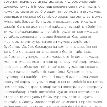
эргономикалық ұстағыштар, олар кішірек электрдік
дәнекерлеу түтінін сорғыш құрылғысын механикалық
көмек арқылы емес, бір адамның өзі қозғалтып, жұмыс
орындары немесе объектілер арасында орналастыруға
мүмкіндік береді. Бұл құрылғылардың вертикальды
дизайн бағыты цехтың жиі пайдаланылмайтын биіктігін
тиімді пайдаланады, ал негізінің ауданын минималды
ұстайды; сондықтан оларды бұрыннан бар цехтың
жоспарына енгізу орнатылған жұмыс үдерістерін
бұзбайды. Дыбыс басқаруы да компактты дизайнның
тағы бір маңызды артықшылығы болып табылады:
дыбыстың жұтылуын қамтамасыз ететін сипаттамалар
мен оптималды қозғалтқыш орналасу жүйелері жұмыс
кезіндегі дыбыс деңгейін азайтып, жұмыс орнындағы
қарым-қатынас қабілетін сақтайды. Бұл компактты
жүйелердің кәсіби өнімділігі көлемі әлдеқайда үлкен
дәстүрлі сорғыш құрылғыларының өнімділігін сақтайды
немесе оны асырады, олар қатаң электрдік дәнекерлеу
қолданбалары үшін жеткілікті ауа ағысын қамтамасыз
етеді және ұзақ уақыт бойы тұрақты сорғыш қуатын
сақтайды. Сақтау мәселелері де компактты профильден
пайда көреді: көптеген құрылғылар белгілі бір уақытқа