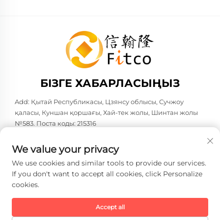
БІЗГЕ ХАБАРЛАСЫҢЫЗ
Add: Қытай Республикасы, Цзянсу облысы, Сучжоу
қаласы, Куншан қоршағы, Хай-тек жолы, Шинтан жолы
№583. Поста коды: 215316
Тел:
+86-137 6186 0079
We value your privacy
Электрондық пошта:
[email protected]
We use cookies and similar tools to provide our services.
If you don't want to accept all cookies, click Personalize
cookies.
Copyright © 2026 Faith-Han Intelligent Technology Co., Ltd.
Барлық құқықтар сақталған. -
Жеке деректерді қорғау
саясаты
Accept all