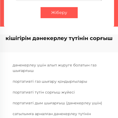
Жіберу
кішігірім дәнекерлеу түтінін сорғыш
дәнекерлеу үшін алып жүруге болатын газ
шығарғыш
портативті газ шығару қондырғылары
портативті түтін сорғыш жүйесі
портативті дым шығарғыш (дәнекерлеу үшін)
сатылымға арналған дәнекерлеу түтінін