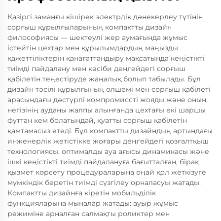
Қазіргі заманғы кішірек электрдік дәнекерлеу түтінін
сорғыш құрылғыларының компактты дизайн
философиясы — шектеулі жер аумағында жұмыс
істейтін цехтар мен құрылымдардың маңызды
қажеттіліктерін қанағаттандыру мақсатында кеңістікті
тиімді пайдалану мен кәсіби деңгейдегі сорғыш
қабілетін теңестіруде жаңалық болып табылады. Бұл
дизайн тәсілі құрылғының өлшемі мен сорғыш қабілеті
арасындағы дәстүрлі компромиссті жояды және оның
негізінің ауданы жалпы алынғанда цехтағы екі шаршы
футтан кем болатындай, қуатты сорғыш қабілетін
қамтамасыз етеді. Бұл компактты дизайндың артындағы
инженерлік жетістікке жоғары деңгейдегі қозғалтқыш
технологиясы, оптималды ауа ағысы динамикасы және
ішкі кеңістікті тиімді пайдалануға бағытталған, бірақ
қызмет көрсету процедураларына оңай қол жеткізуге
мүмкіндік беретін тиімді сүзгілеу орналасуы жатады.
Компактты дизайнға кіретін мобильділік
функцияларына мыналар жатады: ауыр жұмыс
режиміне арналған салмақты роликтер мен