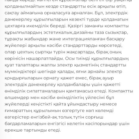
қолданылмайтын кезде стандартты есік арқылы өтіп,
сақтау аймағына орналасуға арналған. Бұл, электрдік
дәнекерлеу құрылғыларын кезекті түрде қолданатын
цехтарға икемділік береді. Қазіргі заманғы компактты
құрылғылардың эстетикалық дизайны таза сызықтар,
тұрақты жабындар және интеграцияланған басқару
жүйелері арқылы кәсіби стандарттарды көрсетеді,
олар цехтың сыртқы түрін жақсартады, бірақ оның
көрінісін нашарлатпайды. Осы тиімді құрылғылардың
қуат талаптары жалпы электр қызметінің стандартты
мүмкіндіктері шегінде қалады, яғни арнайы электр
қондырғыларын орнату қажет емес, бірақ ауыр
электрдік дәнекерлеу қолданбалары үшін қажетті
өнімділік сипаттамаларын қамтамасыз етеді. Компактты
өлшемдер мен кәсіби өнімділіктің үйлесімі бұл
жүйелерді кеңістікті қайта ұйымдастыру немесе
ғимараттың құрылымын өзгертуге көп көлемді
өзгерістер енгізбей-ақ толық түтін сорғыш
бағдарламаларын енгізгісі келетін кәсіпорындар үшін
ерекше тартымды етеді.