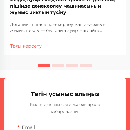
пішінде дәнекерлеу машинасының
жұмыс циклын түсіну
Доғалық пішінде дәнекерлеу машинасының
жұмыс циклы — бұл оның ауыр жағдайға
арналған өнеркәсіптік қолданыстағы жұмыс
қабілеті мен қызмет ету мерзімін анықтайтын ең
Тағы көрсету
маңызды сипаттамалардың бірі. Бұл өлшем сіздің
доғалық пішінде дәнекерлеу машинасыңыздың
қанша уақыт бойы үзіліссіз жұмыс істей алатынын
көрсетеді...
Тегін ұсыныс алыңыз
Біздің өкіліміз сізге жақын арада
хабарласады.
Email