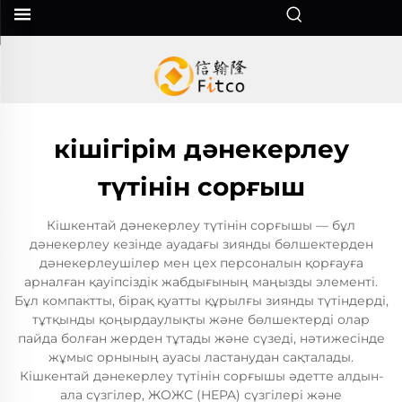
кішігірім дәнекерлеу
түтінін сорғыш
Кішкентай дәнекерлеу түтінін сорғышы — бұл
дәнекерлеу кезінде ауадағы зиянды бөлшектерден
дәнекерлеушілер мен цех персоналын қорғауға
арналған қауіпсіздік жабдығының маңызды элементі.
Бұл компактты, бірақ қуатты құрылғы зиянды түтіндерді,
тұтқынды қоңырдаулықты және бөлшектерді олар
пайда болған жерден тұтады және сүзеді, нәтижесінде
жұмыс орнының ауасы ластанудан сақталады.
Кішкентай дәнекерлеу түтінін сорғышы әдетте алдын-
ала сүзгілер, ЖОЖС (HEPA) сүзгілері және