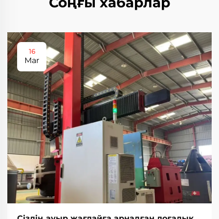
Соңғы хабарлар
16
Mar
Сіздің ауыр жағдайға арналған доғалық