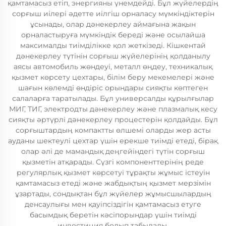
қамтамасыз етіп, энергияны үнемдейді. Бұл жүйелердің
сорғыш иілері әдетте иілгіш орналасу мүмкіндіктерін
ұсынады, олар дәнекерлеу аймағына жақын
орналастыруға мүмкіндік береді және осылайша
максималды тиімділікке қол жеткізеді. Кішкентай
дәнекерлеу түтінін сорғыш жүйелерінің қолданылу
аясы автомобиль жөндеуі, металл өңдеу, техникалық
қызмет көрсету цехтары, білім беру мекемелері және
шағын көлемді өндіріс орындары сияқты көптеген
салаларға таратылады. Бұл универсалды құрылғылар
МИГ, ТИГ, электродты дәнекерлеу және плазмалық кесу
сияқты әртүрлі дәнекерлеу процестерін қолдайды. Бұл
сорғыштардың компактты өлшемі оларды жер асты
ауданы шектеулі цехтар үшін ерекше тиімді етеді, бірақ
олар әлі де мамандық деңгейіндегі түтін сорғыш
қызметін атқарады. Сүзгі компоненттерінің реде
регулярлық қызмет көрсетуі тұрақты жұмыс істеуін
қамтамасыз етеді және жабдықтың қызмет мерзімін
ұзартады, сондықтан бұл жүйелер жұмысшылардың
денсаулығы мен қауіпсіздігін қамтамасыз етуге
басымдық беретін кәсіпорындар үшін тиімді
инвестиция болып табылады.