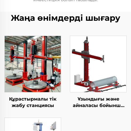
Жаңа өнімдерді шығару
Құрастырмалы тік
Ұзындығы және
жабу станциясы
айналасы бойынша
дәнекерлеу TIG
жабдығы