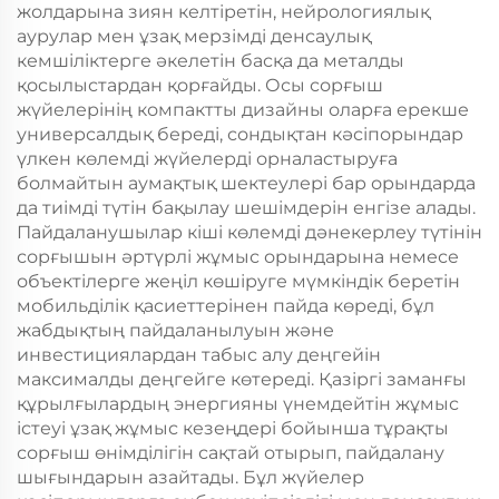
жолдарына зиян келтіретін, нейрологиялық
аурулар мен ұзақ мерзімді денсаулық
кемшіліктерге әкелетін басқа да металды
қосылыстардан қорғайды. Осы сорғыш
жүйелерінің компактты дизайны оларға ерекше
универсалдық береді, сондықтан кәсіпорындар
үлкен көлемді жүйелерді орналастыруға
болмайтын аумақтық шектеулері бар орындарда
да тиімді түтін бақылау шешімдерін енгізе алады.
Пайдаланушылар кіші көлемді дәнекерлеу түтінін
сорғышын әртүрлі жұмыс орындарына немесе
объектілерге жеңіл көшіруге мүмкіндік беретін
мобильділік қасиеттерінен пайда көреді, бұл
жабдықтың пайдаланылуын және
инвестициялардан табыс алу деңгейін
максималды деңгейге көтереді. Қазіргі заманғы
құрылғылардың энергияны үнемдейтін жұмыс
істеуі ұзақ жұмыс кезеңдері бойынша тұрақты
сорғыш өнімділігін сақтай отырып, пайдалану
шығындарын азайтады. Бұл жүйелер