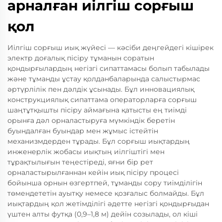
арналған иілгіш сорғыш
қол
Иілгіш сорғыш иық жүйесі — кәсіби деңгейдегі кішірек
электр доғалық пісіру тұманын соратын
қондырғылардың негізгі сипаттамасы болып табылады
және тұманды ұстау қолданбаларында салыстырмас
әртүрлілік пен дәлдік ұсынады. Бұл инновациялық
конструкциялық сипаттама операторларға сорғыш
шаңтұтқышты пісіру аймағына қатысты ең тиімді
орынға дәл орналастыруға мүмкіндік беретін
буындалған буындар мен жұмыс істейтін
механизмдерден тұрады. Бұл сорғыш иықтардың
инженерлік жобасы иықтың иілгіштігі мен
тұрақтылығын теңестіреді, яғни бір рет
орналастырылғаннан кейін иық пісіру процесі
бойынша орнын өзгертпей, тұманды сору тиімділігін
төмендететін ауытқу немесе қозғалыс болмайды. Бұл
иықтардың қол жетімділігі әдетте негізгі қондырғыдан
үштен алты футқа (0,9–1,8 м) дейін созылады, ол кіші