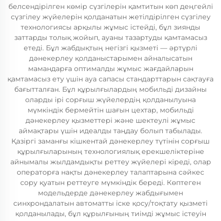
белсендірілген көмір сүзгілерін қамтитын көп деңгейлі
сүзгілеу жүйелерін қолданатын жетілдірілген сүзгілеу
технологиясы арқылы жұмыс істейді, бұл зиянды
заттарды толық жойып, ауаны тазартуды қамтамасыз
етеді. Бұл жабдықтың негізгі қызметі — әртүрлі
дәнекерлеу қолданыстарымен айналысатын
мамандарға оптималды жұмыс жағдайларын
қамтамасыз ету үшін ауа сапасы стандарттарын сақтауға
бағытталған. Бұл құрылғылардың мобильді дизайны
оларды ірі сорғыш жүйелердің қолданылуына
мүмкіндік бермейтін шағын цехтар, мобильді
дәнекерлеу қызметтері және шектеулі жұмыс
аймақтары үшін идеалды таңдау болып табылады.
Қазіргі заманғы кішкентай дәнекерлеу түтінін сорғыш
құрылғыларының технологиялық ерекшеліктеріне
айнымалы жылдамдықты реттеу жүйелері кіреді, олар
операторға нақты дәнекерлеу талаптарына сәйкес
сору қуатын реттеуге мүмкіндік береді. Көптеген
модельдерде дәнекерлеу жабдығымен
синхрондалатын автоматты іске қосу/тоқтату қызметі
қолданылады, бұл құрылғының тиімді жұмыс істеуін