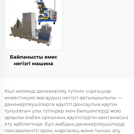
Байланысты емес
негізгі машина
Кіші көлемді дәнекерлеу түтінін сорғышқа
инвестиция жасаудың негізгі артықшылығы —
дәнекерлеушілерге қауіпті денсаулық қаупін
туғызатын улы түтіндер мен бөлшектерді жою
арқылы еңбек орнының қауіпсіздігін қамтамасыз
ету қабілетінде. Бұл жабдық дәнекерлеушілерді
гексавалентті хром, марганец және тыныс алу