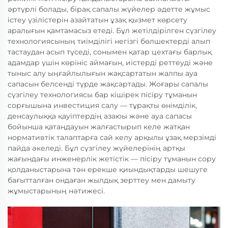
әртүрлі болады, бірақ сапалы жүйелер әдетте жұмыс
істеу үзілістерін азайтатын ұзақ қызмет көрсету
аралығын қамтамасыз етеді. Бұл жетілдірілген сүзгілеу
технологиясының тиімділігі негізгі бөлшектерді алып
тастаудан асып түседі, сонымен қатар цехтағы барлық
адамдар үшін көрініс аймағын, иістерді реттеуді және
тыныс алу ыңғайлылығын жақсартатын жалпы ауа
сапасын белсенді түрде жақсартады. Жоғары сапалы
сүзгілеу технологиясы бар кішірек пісіру тұманын
сорғышына инвестиция салу — тұрақты өнімділік,
денсаулыққа қауіптердің азаюы және ауа сапасы
бойынша қатаңдауын жалғастырып келе жатқан
нормативтік талаптарға сай келу арқылы ұзақ мерзімді
пайда әкеледі. Бұл сүзгілеу жүйелерінің артқы
жағындағы инженерлік жетістік — пісіру тұманын сору
қолданыстарына тән ерекше қиындықтарды шешуге
бағытталған ондаған жылдық зерттеу мен дамыту
жұмыстарының нәтижесі.