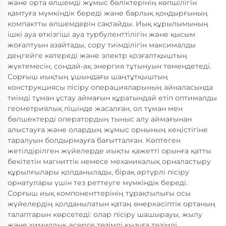
және орта өлшемді жұмыс бөліктерінің көпшілігін
қамтуға мүмкіндік береді және барлық қондырғының
компактты өлшемдерін сақтайды. Иық құрылымының
ішкі ауа өткізгіші ауа турбуленттілігін және қысым
жоғалтуын азайтады, сору тиімділігін максималды
деңгейге көтереді және электр қозғалтқыштың
жүктемесін, сондай-ақ энергия тұтынуын төмендетеді.
Сорғыш иықтың ұшындағы шаңтұтқыштың
конструкциясы пісіру операцияларының айналасында
тиімді тұман ұстау аймағын құратындай етіп оптималды
геометриялық пішінде жасалған, ол тұман мен
бөлшектерді оператордың тыныс алу аймағынан
алыстауға және олардың жұмыс орнының кеңістігіне
таралуын болдырмауға бағытталған. Көптеген
жетілдірілген жүйелерде иықты қажетті орынға қатты
бекітетін магниттік немесе механикалық орналастыру
құрылғылары қолданылады, бірақ әртүрлі пісіру
орнатулары үшін тез реттеуге мүмкіндік береді.
Сорғыш иық компоненттерінің тұрақтылығы осы
жүйелердің қолданылатын қатаң өнеркәсіптік ортаның
талаптарын көрсетеді: олар пісіру шашырауы, жылу
және химиялық әсерге төзімді қызуға төзімді