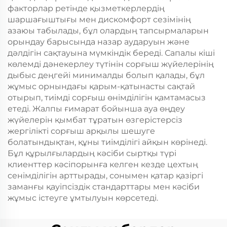
факторлар ретінде қызметкерлердің
шаршағыштығы мен дискомфорт сезімінің
азаюы табылады, бұл олардың тапсырмаларын
орындау барысында назар аударуын және
дәлдігін сақтауына мүмкіндік береді. Сапалы кіші
көлемді дәнекерлеу түтінін сорғыш жүйелерінің
дыбыс деңгейі минималды болып қалады, бұл
жұмыс орнындағы қарым-қатынасты сақтай
отырып, тиімді сорғыш өнімділігін қамтамасыз
етеді. Жалпы ғимарат бойынша ауа өңдеу
жүйелерін қымбат тұратын өзгерістерсіз
жергілікті сорғыш арқылы шешуге
болатындықтан, құны тиімділігі айқын көрінеді.
Бұл құрылғылардың кәсіби сыртқы түрі
клиенттер кәсіпорынға келген кезде цехтың
сенімділігін арттырады, сонымен қатар қазіргі
заманғы қауіпсіздік стандарттары мен кәсіби
жұмыс істеуге ұмтылуын көрсетеді.