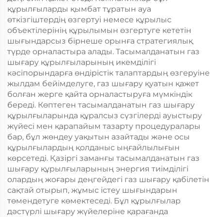
құрылғыларды қымбат тұратын ауа
өткізгіштердің өзгертуі немесе құрылыс
объектілерінің құрылымын өзгертуге кететін
шығындарсыз бірнеше орынға стратегиялық
түрде орналастыра алады. Тасымалданатын газ
шығару құрылғыларының икемділігі
кәсіпорындарға өндірістік талаптардың өзгеруіне
жылдам бейімделуге, газ шығару қуатын қажет
болған жерге қайта орналастыруға мүмкіндік
береді. Көптеген тасымалданатын газ шығару
құрылғыларында құралсыз сүзгілерді ауыстыру
жүйесі мен қарапайым тазарту процедуралары
бар, бұл жөндеу уақытын азайтады және осы
құрылғылардың қолданыс ыңғайлылығын
көрсетеді. Қазіргі заманғы тасымалданатын газ
шығару құрылғыларының энергия тиімділігі
олардың жоғары деңгейдегі газ шығару қабілетін
сақтай отырып, жұмыс істеу шығындарын
төмендетуге көмектеседі. Бұл құрылғылар
дәстүрлі шығару жүйелеріне қарағанда