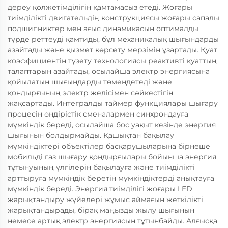
дереу қолжетімділігін қамтамасыз етеді. Жоғары
тиімділікті двигательдің конструкциясы жоғары сапалы
подшипниктер мен ағыс динамикасын оптималды
түрде реттеуді қамтиды, бұл механикалық шығындарды
азайтады және қызмет көрсету мерзімін ұзартады. Қуат
коэффициентін түзету технологиясы реактивті қуаттың
талаптарын азайтады, осылайша электр энергиясына
қойылатын шығындарды төмендетеді және
қондырғының электр желісімен сәйкестігін
жақсартады. Интегралды таймер функциялары шығару
процесін өндірістік сменалармен синхрондауға
мүмкіндік береді, осылайша бос уақыт кезінде энергия
шығынын болдырмайды. Қашықтан бақылау
мүмкіндіктері объектілер басқарушыларына бірнеше
мобильді газ шығару қондырғылары бойынша энергия
тұтынуының үлгілерін бақылауға және тиімділікті
арттыруға мүмкіндік беретін мүмкіндіктерді анықтауға
мүмкіндік береді. Энергия тиімділігі жоғары LED
жарықтандыру жүйелері жұмыс аймағын жеткілікті
жарықтандырады, бірақ маңызды жылу шығынын
немесе артық электр энергиясын тұтынбайды. Алғысқа