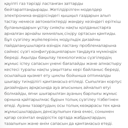
қауіпті газ тәрізді ластанған заттарды
бейтараптандырады. Жетілдірілген моделдер
электроника өндірісіндегі қышқыл газдарын алып
тастау немесе автокөліктерді жөндеу кезіндегі еріткіш
буланымдарын ұстау сияқты нақты қолданыстарға
арналған арнайы химиялық сіңіру ортасын қамтиды.
Бұл сүзгілеу жүйелерінің модульдік дизайны
пайдаланушыларға өзіндік ластану проблемаларына
сәйкес сүзгі конфигурацияларын таңдауға мүмкіндік
береді. Ақылды бақылау технологиясы сүзгілердің
жұмыс істеу сапасын үнемі бағалайды және алмастыру
кестесі туралы нақты уақыттағы кері байланыс береді,
осылайша қызмет ету циклы бойынша оптималды
шығару тиімділігі қамтамасыз етіледі. Сығылған корпус
дизайндың арқасында ауа ағысының айналып өтуі
болмайды, яғни шығарылған ауаның барлығы жұмыс
орнына қайтарылмас бұрын толық сүзгілеу тізбегінен
өтеді. Ауаны тазартудың осы толық көзқарасы тек қана
жұмысшылардың денсаулығын ғана емес, сонымен
қатар сезімтал өндірістік ортада жабдықтардың
тазалығын және өнім сапасын да қамтамасыз етеді.