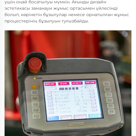
үшін оңай босатылуы мүмкін. Ағынды дизайн
эстетикасы заманауи жұмыс ортасымен үйлесімді
болып, көрінетін бұзылулар немесе орнатылған жұмыс
процестерінің бұзылуын туғызбайды.