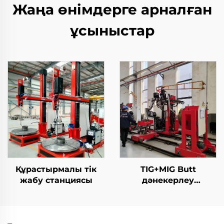
Жаңа өнімдерге арналған
ұсыныстар
Құрастырмалы тік
TIG+MIG Butt
жабу станциясы
дәнекерлеу
станциясы