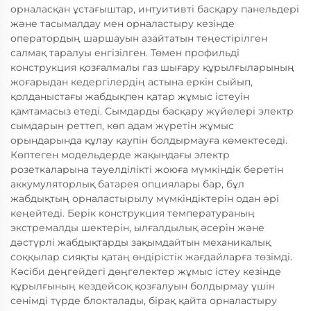
орналасқан ұстағыштар, интуитивті басқару панельдері
және тасымалдау мен орналастыру кезінде
оператордың шаршауын азайтатын теңестірілген
салмақ таралуы енгізілген. Төмен профильді
конструкция қозғалмалы газ шығару құрылғыларының
жоғарыдан кедергілердің астына еркін сыйып,
қолданыстағы жабдықпен қатар жұмыс істеуін
қамтамасыз етеді. Сымдарды басқару жүйелері электр
сымдарын реттеп, көп адам жүретін жұмыс
орындарында құлау қаупін болдырмауға көмектеседі.
Көптеген модельдерде жақындағы электр
розеткаларына тәуелділікті жоюға мүмкіндік беретін
аккумуляторлық батарея опциялары бар, бұл
жабдықтың орналастырылу мүмкіндіктерін одан әрі
кеңейтеді. Берік конструкция температураның
экстремалды шектерін, ылғалдылық әсерін және
дәстүрлі жабдықтарды зақымдайтын механикалық
соққылар сияқты қатаң өндірістік жағдайларға төзімді.
Кәсіби деңгейдегі дөңгелектер жұмыс істеу кезінде
құрылғының кездейсоқ қозғалуын болдырмау үшін
сенімді түрде блокталады, бірақ қайта орналастыру