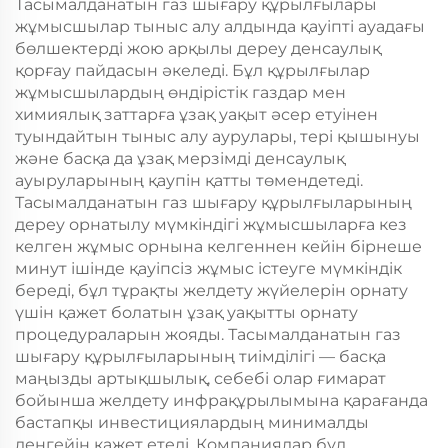
Тасымалданатын газ шығару құрылғылары
жұмысшылар тыныс алу алдында қауіпті ауадағы
бөлшектерді жою арқылы дереу денсаулық
қорғау пайдасын әкеледі. Бұл құрылғылар
жұмысшылардың өндірістік газдар мен
химиялық заттарға ұзақ уақыт әсер етуінен
туындайтын тыныс алу аурулары, тері қышынуы
және басқа да ұзақ мерзімді денсаулық
ауыруларының қаупін қатты төмендетеді.
Тасымалданатын газ шығару құрылғыларының
дереу орнатылу мүмкіндігі жұмысшыларға кез
келген жұмыс орнына келгеннен кейін бірнеше
минут ішінде қауіпсіз жұмыс істеуге мүмкіндік
береді, бұл тұрақты желдету жүйелерін орнату
үшін қажет болатын ұзақ уақытты орнату
процедураларын жояды. Тасымалданатын газ
шығару құрылғыларының тиімділігі — басқа
маңызды артықшылық, себебі олар ғимарат
бойынша желдету инфрақұрылымына қарағанда
бастапқы инвестициялардың минималды
деңгейін қажет етеді. Компаниялар бұл