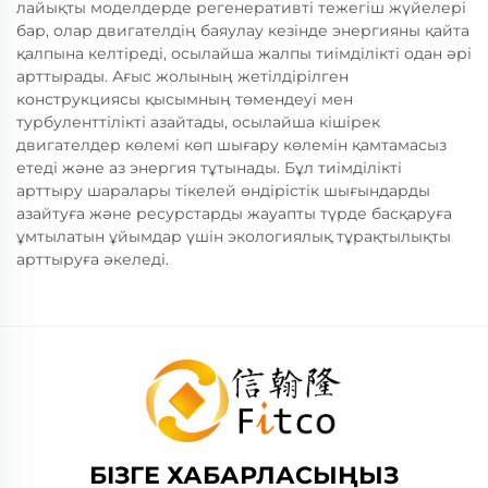
лайықты моделдерде регенеративті тежегіш жүйелері
бар, олар двигателдің баяулау кезінде энергияны қайта
қалпына келтіреді, осылайша жалпы тиімділікті одан әрі
арттырады. Ағыс жолының жетілдірілген
конструкциясы қысымның төмендеуі мен
турбуленттілікті азайтады, осылайша кішірек
двигателдер көлемі көп шығару көлемін қамтамасыз
етеді және аз энергия тұтынады. Бұл тиімділікті
арттыру шаралары тікелей өндірістік шығындарды
азайтуға және ресурстарды жауапты түрде басқаруға
ұмтылатын ұйымдар үшін экологиялық тұрақтылықты
арттыруға әкеледі.
БІЗГЕ ХАБАРЛАСЫҢЫЗ