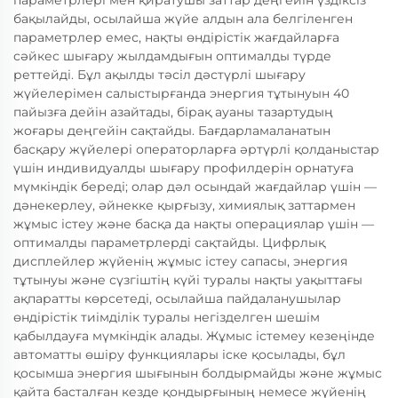
параметрлері мен қиратушы заттар деңгейін үздіксіз
бақылайды, осылайша жүйе алдын ала белгіленген
параметрлер емес, нақты өндірістік жағдайларға
сәйкес шығару жылдамдығын оптималды түрде
реттейді. Бұл ақылды тәсіл дәстүрлі шығару
жүйелерімен салыстырғанда энергия тұтынуын 40
пайызға дейін азайтады, бірақ ауаны тазартудың
жоғары деңгейін сақтайды. Бағдарламаланатын
басқару жүйелері операторларға әртүрлі қолданыстар
үшін индивидуалды шығару профилдерін орнатуға
мүмкіндік береді; олар дәл осындай жағдайлар үшін —
дәнекерлеу, әйнекке қырғызу, химиялық заттармен
жұмыс істеу және басқа да нақты операциялар үшін —
оптималды параметрлерді сақтайды. Цифрлық
дисплейлер жүйенің жұмыс істеу сапасы, энергия
тұтынуы және сүзгіштің күйі туралы нақты уақыттағы
ақпаратты көрсетеді, осылайша пайдаланушылар
өндірістік тиімділік туралы негізделген шешім
қабылдауға мүмкіндік алады. Жұмыс істемеу кезеңінде
автоматты өшіру функциялары іске қосылады, бұл
қосымша энергия шығынын болдырмайды және жұмыс
қайта басталған кезде қондырғының немесе жүйенің