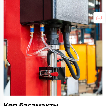
Көп басамакты