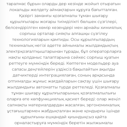
таралмас бұрын оларды дер кезінде жойып отыратын
локальды желдету аймақтарын құруға бағытталған.
Қазіргі заманғы қозғалмалы тұман шығару
құрылғылары жоғары тиімділікті бөлшек сүзгілері,
белсендірілген көмір кезеңдері мен арнайы химиялық
сорғыш орталар сияқты алғашқы сүзгілеу
технологияларын қамтиды. Осы құрылғылардың
техникалық негізі әдетте айнымалы жылдамдықтың
электрқозғалтқыштарынан тұрады, бұл операторларға
нақты қолданыс талаптарына сәйкес сорғыш қуатын
реттеуге мүмкіндік береді. Көптеген модельдер ауа
сапасы деңгейлерін үздіксіз бақылайтын ақылды
датчиктерді интеграциялаған, соның арқасында
оптималды жұмыс жағдайларын сақтау үшін шығару
жылдамдығы автоматты түрде реттеледі. Қозғалмалы
тұман шығару құрылғыларының қозғалмалылығы
оларға өте көпфункциялық қасиет береді: олар жеңіл
салмақты материалдардан жасалған, эргономикалық
ұстағыштармен жабдықталған және қондырғы ішінде
құрылғыны ешқандай қиындықсыз қайта
орналастыруға мүмкіндік беретін жылжымалы