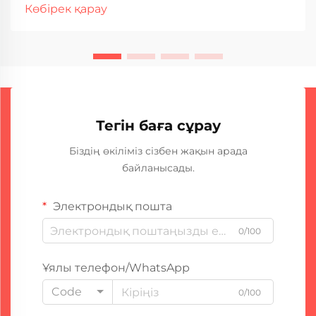
қабілеті мен қызмет ету мерзімін анықтайтын ең
Көбірек қарау
маңызды сипаттамалардың бірі. Бұл өлшем сіздің
доғалық пішінде дәнекерлеу машинасыңыздың
қанша уақыт бойы үзіліссіз жұмыс істей алатынын
көрсетеді...
Тегін баға сұрау
Біздің өкіліміз сізбен жақын арада
байланысады.
Электрондық пошта
0/100
Ұялы телефон/WhatsApp
Code
0/100