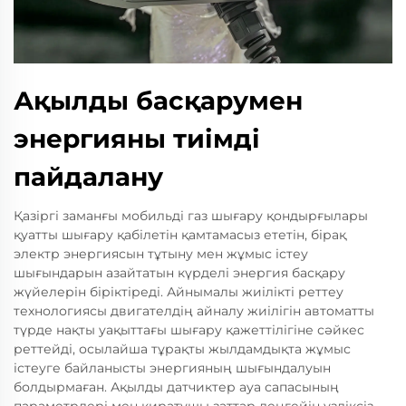
Ақылды басқарумен
энергияны тиімді
пайдалану
Қазіргі заманғы мобильді газ шығару қондырғылары
қуатты шығару қабілетін қамтамасыз ететін, бірақ
электр энергиясын тұтыну мен жұмыс істеу
шығындарын азайтатын күрделі энергия басқару
жүйелерін біріктіреді. Айнымалы жиілікті реттеу
технологиясы двигателдің айналу жиілігін автоматты
түрде нақты уақыттағы шығару қажеттілігіне сәйкес
реттейді, осылайша тұрақты жылдамдықта жұмыс
істеуге байланысты энергияның шығындалуын
болдырмаған. Ақылды датчиктер ауа сапасының