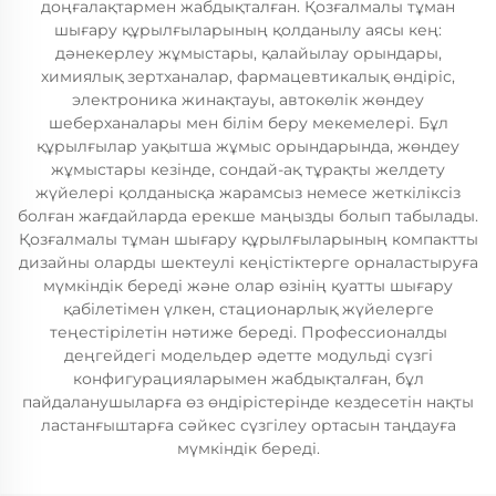
доңғалақтармен жабдықталған. Қозғалмалы тұман
шығару құрылғыларының қолданылу аясы кең:
дәнекерлеу жұмыстары, қалайылау орындары,
химиялық зертханалар, фармацевтикалық өндіріс,
электроника жинақтауы, автокөлік жөндеу
шеберханалары мен білім беру мекемелері. Бұл
құрылғылар уақытша жұмыс орындарында, жөндеу
жұмыстары кезінде, сондай-ақ тұрақты желдету
жүйелері қолданысқа жарамсыз немесе жеткіліксіз
болған жағдайларда ерекше маңызды болып табылады.
Қозғалмалы тұман шығару құрылғыларының компактты
дизайны оларды шектеулі кеңістіктерге орналастыруға
мүмкіндік береді және олар өзінің қуатты шығару
қабілетімен үлкен, стационарлық жүйелерге
теңестірілетін нәтиже береді. Профессионалды
деңгейдегі модельдер әдетте модульді сүзгі
конфигурацияларымен жабдықталған, бұл
пайдаланушыларға өз өндірістерінде кездесетін нақты
ластанғыштарға сәйкес сүзгілеу ортасын таңдауға
мүмкіндік береді.