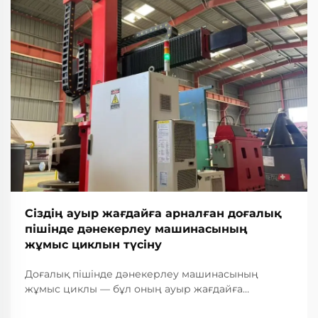
Сіздің ауыр жағдайға арналған доғалық
пішінде дәнекерлеу машинасының
жұмыс циклын түсіну
Доғалық пішінде дәнекерлеу машинасының
жұмыс циклы — бұл оның ауыр жағдайға
арналған өнеркәсіптік қолданыстағы жұмыс