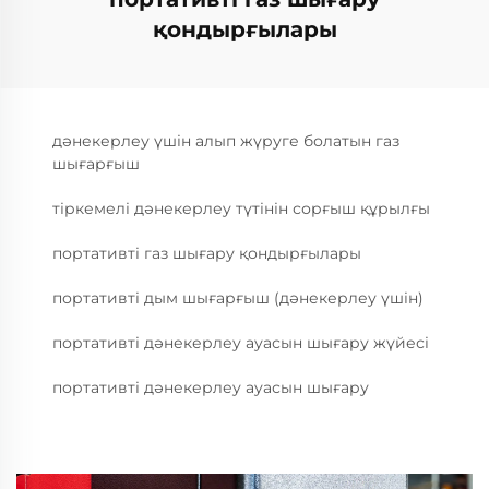
қондырғылары
дәнекерлеу үшін алып жүруге болатын газ
шығарғыш
тіркемелі дәнекерлеу түтінін сорғыш құрылғы
портативті газ шығару қондырғылары
портативті дым шығарғыш (дәнекерлеу үшін)
портативті дәнекерлеу ауасын шығару жүйесі
портативті дәнекерлеу ауасын шығару