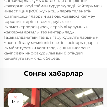
жағдайларда жұмыс істегенде өндіріктілік
жақсарып, өсуі табиғи түрде жүреді. Қайтарымды
инвестиция (ROI) жұмысшыларға төленетін
компенсациялардың азаюы, жұмысқа келмеу
көрсеткіштерінің төмендеуі және
қызметкерлердің ұзақ мерзімді қалуының
жақсаруы арқылы тез қайтарылады.
Тасымалданатын газ шығару құрылғыларының
масштабталу мүмкіндігі өсетін кәсіпорындарға
қымбат тұратын капиталдық шығындарсыз
қауіпсіздік инфрақұрылымын біртіндеп
кеңейтуге мүмкіндік береді.
Соңғы хабарлар
16
Mar