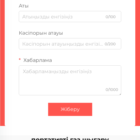
Аты
0/100
Кәсіпорын атауы
0/200
Хабарлама
0/1000
Жіберу
портативті газ шығару