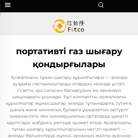
портативті газ шығару
қондырғылары
Қозғалмалы тұман шығару құрылғылары — зиянды
ауадағы ластанғыштарды олардың көзінде ұстап,
сүзетін, ауа сапасын басқарудың ең заманауи
шешімдерін ұсынады. Бұл компактты, қозғалмалы
құрылғылар жұмысшылар зиянды тұтқындарға, түтінге,
шаңға және химиялық буларға ұшырайтын әртүрлі
өнеркәсіптік пен коммерциялық орталарда қажетті
қауіпсіздік жабдығы ретінде қызмет етеді. Қозғалмалы
тұман шығару құрылғыларының негізгі қызметі —
зиянды бөлшектерді жұмыс орнының жалпы ауасына