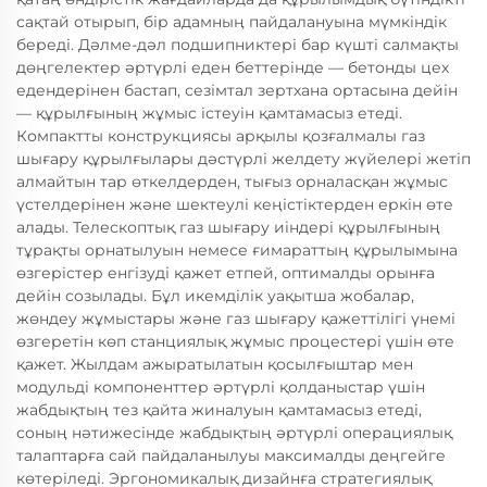
сақтай отырып, бір адамның пайдалануына мүмкіндік
береді. Дәлме-дәл подшипниктері бар күшті салмақты
дөңгелектер әртүрлі еден беттерінде — бетонды цех
едендерінен бастап, сезімтал зертхана ортасына дейін
— құрылғының жұмыс істеуін қамтамасыз етеді.
Компактты конструкциясы арқылы қозғалмалы газ
шығару құрылғылары дәстүрлі желдету жүйелері жетіп
алмайтын тар өткелдерден, тығыз орналасқан жұмыс
үстелдерінен және шектеулі кеңістіктерден еркін өте
алады. Телескоптық газ шығару иіндері құрылғының
тұрақты орнатылуын немесе ғимараттың құрылымына
өзгерістер енгізуді қажет етпей, оптималды орынға
дейін созылады. Бұл икемділік уақытша жобалар,
жөндеу жұмыстары және газ шығару қажеттілігі үнемі
өзгеретін көп станциялық жұмыс процестері үшін өте
қажет. Жылдам ажыратылатын қосылғыштар мен
модульді компоненттер әртүрлі қолданыстар үшін
жабдықтың тез қайта жиналуын қамтамасыз етеді,
соның нәтижесінде жабдықтың әртүрлі операциялық
талаптарға сай пайдаланылуы максималды деңгейге
көтеріледі. Эргономикалық дизайнға стратегиялық