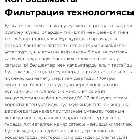
Фильтрация технологиясы
Қозғалмалы тұман шығару құрылғыларындағы күрделі
сүзгілеу жүйесі олардың тиімділігі мен сенімділігінің
негізі болып табылады. Бұл құрылғылар ауадағы
әртүрлі ластанған заттарды өте жоғары тиімділікпен
ұстап тұру үшін арнайы әзірленген бірнеше сүзгілеу
сатысын қолданады. Бастапқы алдын-ала сүзгілеу
сатысы ірі бөлшектер мен қалдықтарды алып тастайды,
бұл төменгі сатыдағы сүзгілерді қорғайды және жалпы
жүйенің қызмет ету мерзімін ұзартады. Жоғары
тиімділікті бөлшектік ауа сүзгілері екінші сатыны
құрайды және өлшемі 0,3 микронға дейінгі
микроскопиялық бөлшектерді 99,97 пайыздан астам
көрсеткішпен ұстайды. Бұл мүмкіндік тіпті ең жіңішке
дәрежедегі дәнекерлеу тұманын, ұнтақтау тозаңын
және химиялық аэрозольдарды тиімді түрде ұстап
тұрады. Активтелген көмір сатысы маңызды химиялық
буланымдарды сіңіруге арналған, органикалық
қосылыстарды, иістерді және адам денсаулығы үшін