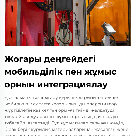
Жоғары деңгейдегі
мобильділік пен жұмыс
орнын интеграциялау
Қозғалмалы газ шығару құрылғыларының ерекше
мобильділік сипаттамалары зиянды операциялар
жүргізілетін кез келген орынға тиімді желдетуді
тікелей әкелу арқылы жұмыс орнының қауіпсіздігін
түбегейлі өзгертеді. Бұл құрылғылар салмағы жеңіл,
бірақ берік құрылыс материалдарынан жасалған және
қатаң өндірістік жағдайларда да құрылымдық бүтіндікті