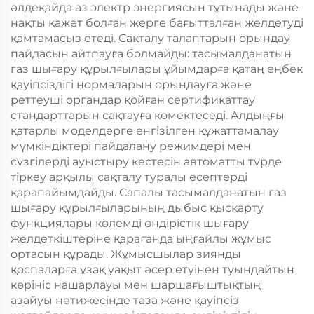
әлдеқайда аз электр энергиясын тұтынады және
нақты қажет болған жерге бағытталған желдетуді
қамтамасыз етеді. Сақталу талаптарын орындау
пайдасын айтпауға болмайды: тасымалданатын
газ шығару құрылғылары ұйымдарға қатаң еңбек
қауіпсіздігі нормаларын орындауға және
реттеуші органдар қойған сертификаттау
стандарттарын сақтауға көмектеседі. Алдыңғы
қатарлы моделдерге енгізілген құжаттамалау
мүмкіндіктері пайдалану режимдері мен
сүзгілерді ауыстыру кестесін автоматты түрде
тіркеу арқылы сақталу туралы есептерді
қарапайымдайды. Сапалы тасымалданатын газ
шығару құрылғыларының дыбыс қысқарту
функциялары көлемді өндірістік шығару
желдеткіштеріне қарағанда ыңғайлы жұмыс
ортасын құрады. Жұмысшылар зиянды
қоспаларға ұзақ уақыт әсер етуінен туындайтын
көрініс нашарлауы мен шаршағыштықтың
азайуы нәтижесінде таза және қауіпсіз