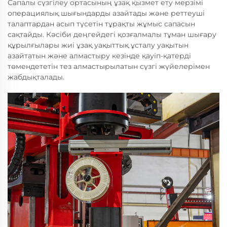
Сапалы сүзгілеу ортасының ұзақ қызмет ету мерзімі
операциялық шығындарды азайтады және реттеуші
талаптардан асып түсетін тұрақты жұмыс сапасын
сақтайды. Кәсіби деңгейдегі қозғалмалы тұман шығару
құрылғылары жиі ұзақ уақыттық ұсталу уақытын
азайтатын және алмастыру кезінде қауіп-қатерді
төмендететін тез алмастырылатын сүзгі жүйелерімен
жабдықталады.