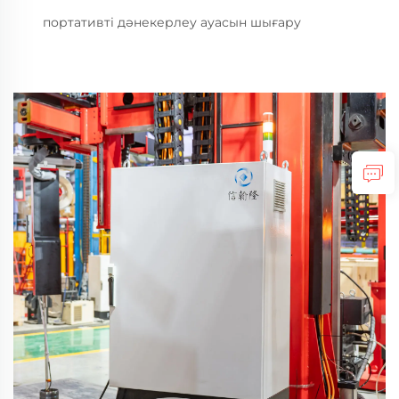
портативті дәнекерлеу ауасын шығару