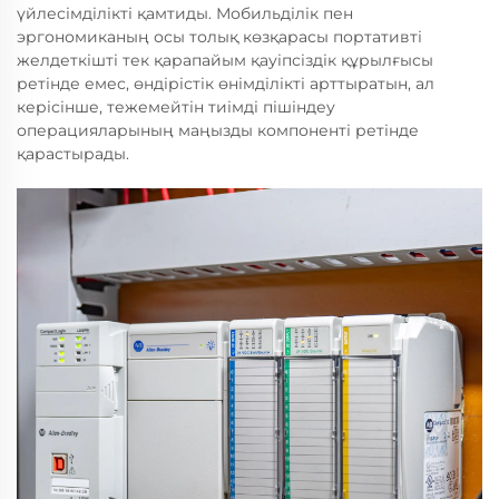
үйлесімділікті қамтиды. Мобильділік пен
эргономиканың осы толық көзқарасы портативті
желдеткішті тек қарапайым қауіпсіздік құрылғысы
ретінде емес, өндірістік өнімділікті арттыратын, ал
керісінше, тежемейтін тиімді пішіндеу
операцияларының маңызды компоненті ретінде
қарастырады.