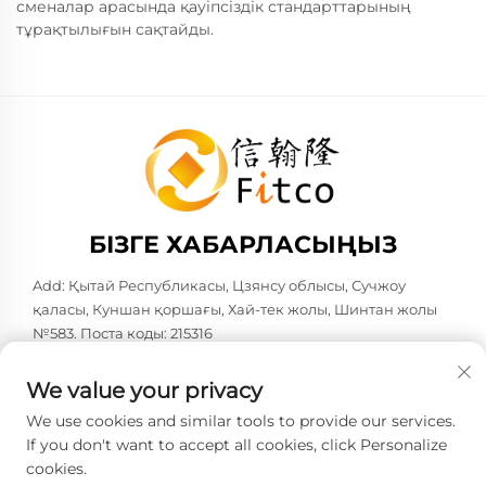
сменалар арасында қауіпсіздік стандарттарының
тұрақтылығын сақтайды.
БІЗГЕ ХАБАРЛАСЫҢЫЗ
Add: Қытай Республикасы, Цзянсу облысы, Сучжоу
қаласы, Куншан қоршағы, Хай-тек жолы, Шинтан жолы
№583. Поста коды: 215316
Тел:
+86-137 6186 0079
We value your privacy
Электрондық пошта:
[email protected]
We use cookies and similar tools to provide our services.
If you don't want to accept all cookies, click Personalize
cookies.
Copyright © 2026 Faith-Han Intelligent Technology Co., Ltd.