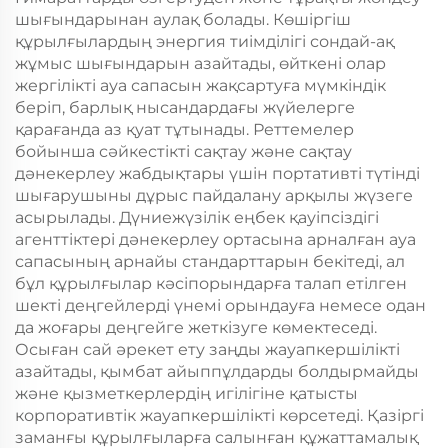
шығындарынан аулақ болады. Көшіргіш
құрылғылардың энергия тиімділігі сондай-ақ
жұмыс шығындарын азайтады, өйткені олар
жергілікті ауа сапасын жақсартуға мүмкіндік
беріп, барлық нысандардағы жүйелерге
қарағанда аз қуат тұтынады. Реттемелер
бойынша сәйкестікті сақтау және сақтау
дәнекерлеу жабдықтары үшін портативті түтінді
шығарушыны дұрыс пайдалану арқылы жүзеге
асырылады. Дүниежүзілік еңбек қауіпсіздігі
агенттіктері дәнекерлеу ортасына арналған ауа
сапасының арнайы стандарттарын бекітеді, ал
бұл құрылғылар кәсіпорындарға талап етілген
шекті деңгейлерді үнемі орындауға немесе одан
да жоғары деңгейге жеткізуге көмектеседі.
Осыған сай әрекет ету заңды жауапкершілікті
азайтады, қымбат айыппұлдарды болдырмайды
және қызметкерлердің игілігіне қатысты
корпоративтік жауапкершілікті көрсетеді. Қазіргі
заманғы құрылғыларға салынған құжаттамалық