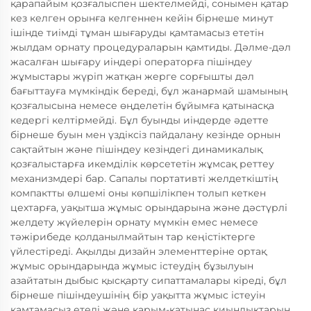
қарапайым қозғалыспен шектелмейді, сонымен қатар
кез келген орынға келгеннен кейін бірнеше минут
ішінде тиімді тұман шығаруды қамтамасыз ететін
жылдам орнату процедураларын қамтиды. Дәлме-дәл
жасалған шығару иіндері операторға пішіндеу
жұмыстары жүріп жатқан жерге сорғышты дәл
бағыттауға мүмкіндік береді, бұл жанармай шамының
қозғалысына немесе өңделетін бұйымға қатынасқа
кедергі келтірмейді. Бұл буынды иіндерде әдетте
бірнеше буын мен үздіксіз пайдалану кезінде орнын
сақтайтын және пішіндеу кезіндегі динамикалық
қозғалыстарға икемділік көрсететін жұмсақ реттеу
механизмдері бар. Сапалы портативті желдеткіштің
компактты өлшемі оны көпшілікпен толып кеткен
цехтарға, уақытша жұмыс орындарына және дәстүрлі
желдету жүйелерін орнату мүмкін емес немесе
тәжірибеде қолданылмайтын тар кеңістіктерге
үйлестіреді. Ақылды дизайн элементтеріне ортақ
жұмыс орындарында жұмыс істеудің бұзылуын
азайтатын дыбыс қысқарту сипаттамалары кіреді, бұл
бірнеше пішіндеушінің бір уақытта жұмыс істеуін
қамтамасыз етеді және қарым-қатынас қиындықтарын