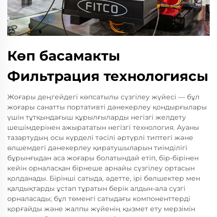
Көп басамакты
Фильтрация технологиясы
Жоғары деңгейдегі көпсатылы сүзгілеу жүйесі — бұл
жоғары санатты портативті дәнекерлеу қондырғылары
үшін тұтқындағыш құрылғыларды негізгі желдету
шешімдерінен ажырататын негізгі технология. Ауаны
тазартудың осы күрделі тәсілі әртүрлі типтегі және
өлшемдегі дәнекерлеу қиратушыларын тиімділігі
бұрынғыдан аса жоғары болатындай етіп, бір-бірінен
кейін орналасқан бірнеше арнайы сүзгілеу ортасын
қолданады. Бірінші сатыда, әдетте, ірі бөлшектер мен
қалдықтарды ұстап тұратын берік алдын-ала сүзгі
орналасады; бұл төменгі сатыдағы компоненттерді
қорғайды және жалпы жүйенің қызмет ету мерзімін