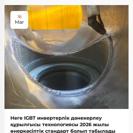
16
Mar
Неге IGBT инвертерлік дәнекерлеу
құрылғысы технологиясы 2026 жылы
өнеркәсіптік стандарт болып табылады