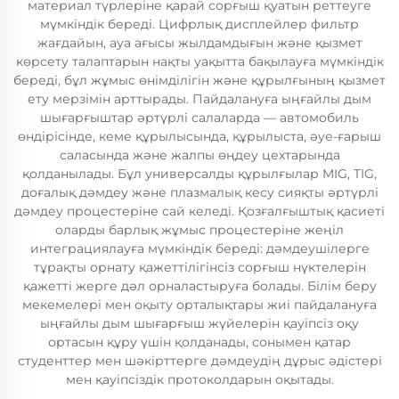
материал түрлеріне қарай сорғыш қуатын реттеуге
мүмкіндік береді. Цифрлық дисплейлер фильтр
жағдайын, ауа ағысы жылдамдығын және қызмет
көрсету талаптарын нақты уақытта бақылауға мүмкіндік
береді, бұл жұмыс өнімділігін және құрылғының қызмет
ету мерзімін арттырады. Пайдалануға ыңғайлы дым
шығарғыштар әртүрлі салаларда — автомобиль
өндірісінде, кеме құрылысында, құрылыста, әуе-ғарыш
саласында және жалпы өңдеу цехтарында
қолданылады. Бұл универсалды құрылғылар MIG, TIG,
доғалық дәмдеу және плазмалық кесу сияқты әртүрлі
дәмдеу процестеріне сай келеді. Қозғалғыштық қасиеті
оларды барлық жұмыс процестеріне жеңіл
интеграциялауға мүмкіндік береді: дәмдеушілерге
тұрақты орнату қажеттілігінсіз сорғыш нүктелерін
қажетті жерге дәл орналастыруға болады. Білім беру
мекемелері мен оқыту орталықтары жиі пайдалануға
ыңғайлы дым шығарғыш жүйелерін қауіпсіз оқу
ортасын құру үшін қолданады, сонымен қатар
студенттер мен шәкірттерге дәмдеудің дұрыс әдістері
мен қауіпсіздік протоколдарын оқытады.