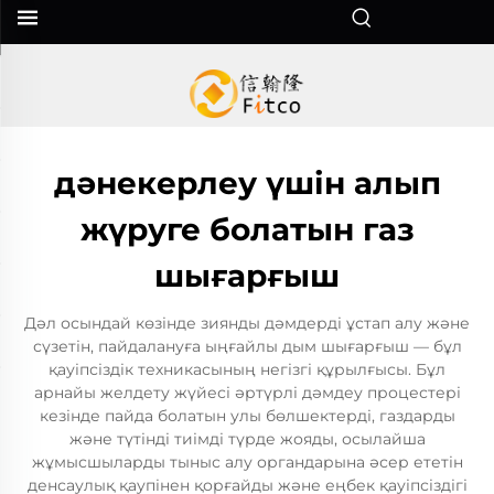
дәнекерлеу үшін алып
жүруге болатын газ
шығарғыш
Дәл осындай көзінде зиянды дәмдерді ұстап алу және
сүзетін, пайдалануға ыңғайлы дым шығарғыш — бұл
қауіпсіздік техникасының негізгі құрылғысы. Бұл
арнайы желдету жүйесі әртүрлі дәмдеу процестері
кезінде пайда болатын улы бөлшектерді, газдарды
және түтінді тиімді түрде жояды, осылайша
жұмысшыларды тыныс алу органдарына әсер ететін
денсаулық қаупінен қорғайды және еңбек қауіпсіздігі