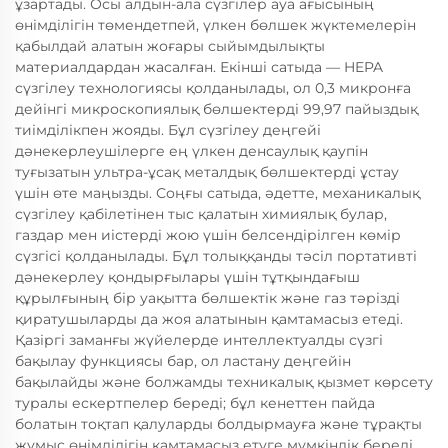
ұзартады. Осы алдын-ала сүзгілер ауа ағысының
өнімділігін төмендетпей, үлкен бөлшек жүктемелерін
қабылдай алатын жоғары сыйымдылықты
материалдардан жасалған. Екінші сатыда — HEPA
сүзгілеу технологиясы қолданылады, ол 0,3 микронға
дейінгі микроскопиялық бөлшектерді 99,97 пайыздық
тиімділікпен жояды. Бұл сүзгілеу деңгейі
дәнекерлеушілерге ең үлкен денсаулық қаупін
туғызатын ультра-ұсақ металдық бөлшектерді ұстау
үшін өте маңызды. Соңғы сатыда, әдетте, механикалық
сүзгілеу қабілетінен тыс қалатын химиялық булар,
газдар мен иістерді жою үшін белсендірілген көмір
сүзгісі қолданылады. Бұл толыққанды тәсіл портативті
дәнекерлеу қондырғылары үшін тұтқындағыш
құрылғының бір уақытта бөлшектік және газ тәрізді
қиратушыларды да жоя алатынын қамтамасыз етеді.
Қазіргі заманғы жүйелерде интеллектуалды сүзгі
бақылау функциясы бар, ол ластану деңгейін
бақылайды және болжамды техникалық қызмет көрсету
туралы ескертпелер береді; бұл кенеттен пайда
болатын тоқтап қалуларды болдырмауға және тұрақты
жұмыс өнімділігін қамтамасыз етуге мүмкіндік береді.