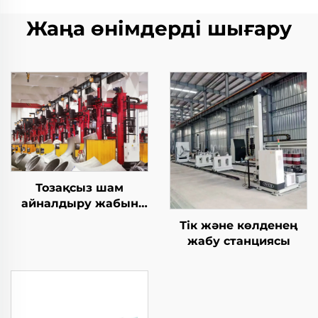
Жаңа өнімдерді шығару
Тозақсыз шам
айналдыру жабын
станциясы
Тік және көлденең
жабу станциясы