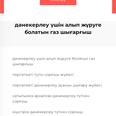
дәнекерлеу үшін алып жүруге
болатын газ шығарғыш
дәнекерлеу үшін алып жүруге болатын газ
шығарғыш
портативті түтін сорғыш жүйесі
портативті дәнекерлеу ауасын шығару жүйесі
сатылымға арналған дәнекерлеу түтінін
сорғыш
кішігірім дәнекерлеу түтінін сорғыш