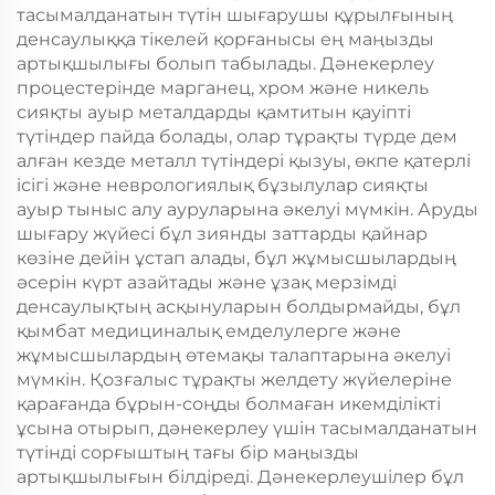
тасымалданатын түтін шығарушы құрылғының
денсаулыққа тікелей қорғанысы ең маңызды
артықшылығы болып табылады. Дәнекерлеу
процестерінде марганец, хром және никель
сияқты ауыр металдарды қамтитын қауіпті
түтіндер пайда болады, олар тұрақты түрде дем
алған кезде металл түтіндері қызуы, өкпе қатерлі
ісігі және неврологиялық бұзылулар сияқты
ауыр тыныс алу ауруларына әкелуі мүмкін. Аруды
шығару жүйесі бұл зиянды заттарды қайнар
көзіне дейін ұстап алады, бұл жұмысшылардың
әсерін күрт азайтады және ұзақ мерзімді
денсаулықтың асқынуларын болдырмайды, бұл
қымбат медициналық емделулерге және
жұмысшылардың өтемақы талаптарына әкелуі
мүмкін. Қозғалыс тұрақты желдету жүйелеріне
қарағанда бұрын-соңды болмаған икемділікті
ұсына отырып, дәнекерлеу үшін тасымалданатын
түтінді сорғыштың тағы бір маңызды
артықшылығын білдіреді. Дәнекерлеушілер бұл