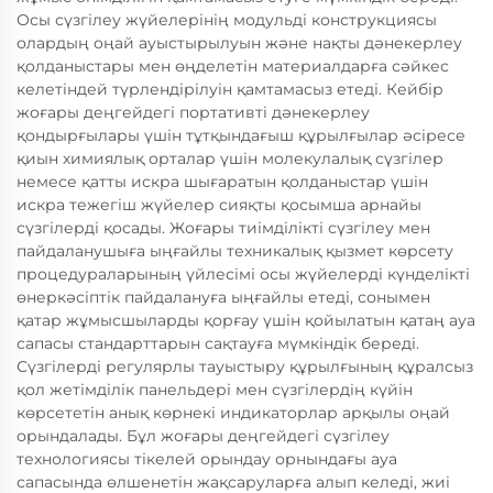
Осы сүзгілеу жүйелерінің модульді конструкциясы
олардың оңай ауыстырылуын және нақты дәнекерлеу
қолданыстары мен өңделетін материалдарға сәйкес
келетіндей түрлендірілуін қамтамасыз етеді. Кейбір
жоғары деңгейдегі портативті дәнекерлеу
қондырғылары үшін тұтқындағыш құрылғылар әсіресе
қиын химиялық орталар үшін молекулалық сүзгілер
немесе қатты искра шығаратын қолданыстар үшін
искра тежегіш жүйелер сияқты қосымша арнайы
сүзгілерді қосады. Жоғары тиімділікті сүзгілеу мен
пайдаланушыға ыңғайлы техникалық қызмет көрсету
процедураларының үйлесімі осы жүйелерді күнделікті
өнеркәсіптік пайдалануға ыңғайлы етеді, сонымен
қатар жұмысшыларды қорғау үшін қойылатын қатаң ауа
сапасы стандарттарын сақтауға мүмкіндік береді.
Сүзгілерді регулярлы тауыстыру құрылғының құралсыз
қол жетімділік панельдері мен сүзгілердің күйін
көрсететін анық көрнекі индикаторлар арқылы оңай
орындалады. Бұл жоғары деңгейдегі сүзгілеу
технологиясы тікелей орындау орнындағы ауа
сапасында өлшенетін жақсаруларға алып келеді, жиі