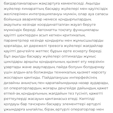
бағдарламаларын жақсартуға көмектеседі. Ақылды
жүйелер ғимараттың басқару жүйелері мен қауіпсіздік
желілерімен интеграциялануы мүмкін, олар ауа сапасы
бойынша авариялар немесе қондырғылардың
ақаулығы кезінде координатталған жауап беруге
мүмкіндік береді. Автоматты тоқтату функциялары
қауіпті шектерден асып кеткен критикалық
параметрлер кезінде қондырғы мен жұмысшыларды
қорғайды, ал дәрежелі тревога жүйелері жағдайлар
қауіпті деңгейге жетпес бұрын ерте ескерту береді.
Бұл ақылды басқару жүйелері оптималды жұмыс
циклдары арқылы қондырғының қызмет ету мерзімін
ұзартады және ақаулардың пайда болуын болдырмау
үшін алдын-ала болжамды техникалық қызмет көрсету
жоспарын қамтиды. Пайдаланушы интерфейсінің
дизайны анықтық пен қарапайымдыққа назар аударады,
ол операторлардың жоғары деңгейде дайындық қажет
етпей-ақ қондырғының жағдайын тез түсініп, қажетті
реттеулерді жасауын қамтамасыз етеді. Көптілді
қолдауы бар тачскрин басқару элементтері әртүрлі
ұжымдарға ыңғайлы, бірақ әртүрлі операторлар мен