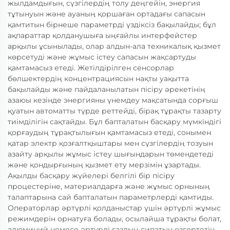
жылдамдығын, сүзгілердің толу деңгейін, энергия
тұтынуын және ауаның қоршаған ортадағы сапасын
қамтитын бірнеше параметрді үздіксіз бақылайды; бұл
ақпараттар қолданушыға ыңғайлы интерфейстер
арқылы ұсынылады, олар алдын-ала техникалық қызмет
көрсетуді және жұмыс істеу сапасын жақсартуды
қамтамасыз етеді. Жетілдірілген сенсорлар
бөлшектердің концентрациясын нақты уақытта
бақылайды және пайдаланылатын пісіру әрекетінің
азаюы кезінде энергияны үнемдеу мақсатында сорғыш
қуатын автоматты түрде реттейді, бірақ тұрақты тазарту
тиімділігін сақтайды. Бұл бапталатын басқару мүмкіндігі
қорғаудың тұрақтылығын қамтамасыз етеді, сонымен
қатар электр қозғалтқыштары мен сүзгілердің тозуын
азайту арқылы жұмыс істеу шығындарын төмендетеді
және қондырғының қызмет ету мерзімін ұзартады.
Ақылды басқару жүйелері белгілі бір пісіру
процестеріне, материалдарға және жұмыс орнының
талаптарына сай бапталатын параметрлерді қамтиды.
Операторлар әртүрлі қолданыстар үшін әртүрлі жұмыс
режимдерін орнатуға болады, осылайша тұрақты болат,
алюминий немесе әртүрлі газдың сипатын өзгертетін