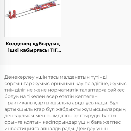
Көлденең құбырдың
ішкі қабырғасы ТІГ
жабдықтары
Дәнекерлеу үшін тасымалданатын түтінді
сорғыштар жұмыс орнының қауіпсіздігіне, жұмыс
тиімділігіне және нормативтік талаптарға сәйкес
болуына тікелей әсер ететін көптеген
практикалық артықшылықтарды ұсынады. Бұл
артықшылықтар бұл жабдықты жұмысшылардың
денсаулығы мен өнімділігін арттыруды басты
орынға қоятын кәсіпорындар үшін баға жетпес
инвестицияға айналдырады. Демдеу үшін