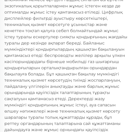
экзотикалық қорытпалармен жұмыс істеген кезде де
оптималды жұмыс істеу қамтамасыз етіледі. Цифрлық
дисплейлер фильтрді ауыстыру көрсеткіштері,
техникалық қызмет көрсетуге ұсыныстар және
кенеттен тоқтап қалуға себеп болмайтындай жұмыс
істеу туралы ескертулер сияқты қондырғының жағдайы
туралы дер кезінде ақпарат береді. Байланыс
мүмкіндіктері қондырғылардың қашықтан бақылануын
қамтамасыз етеді: беспроводты желілер арқылы үлкен
кәсіпорындардағы бірнеше мобильді газ шығарғыш
қондырғыларын орталықтандырылған орындардан
бақылауға болады. Бұл қашықтан бақылау мүмкіндігі
техникалық қызмет көрсетудің тиімді жоспарлануын,
пайдалану үлгілерін анықтауды және барлық жұмыс
орындарында қауіпсіздік талаптарының тұрақты
сақталуын қамтамасыз етеді. Деректерді жазу
мүмкіндігі қондырғының жұмыс істеуі, ауа сапасын
өлшеу нәтижелері және техникалық қызмет көрсету
шаралары туралы толық құжаттарды құрады, бұл
реттеу органдарының талаптарына сай құжаттаманы
дайындауға және жұмыс орнындағы қауіпсіздік