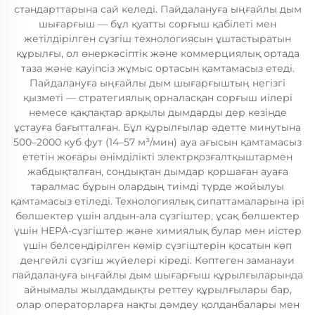
стандарттарына сай келеді. Пайдалануға ыңғайлы дым
шығарғыш — бұл қуатты сорғыш қабілеті мен
жетілдірілген сүзгіш технологиясын ұштастыратын
құрылғы, ол өнеркәсіптік және коммерциялық ортада
таза және қауіпсіз жұмыс ортасын қамтамасыз етеді.
Пайдалануға ыңғайлы дым шығарғыштың негізгі
қызметі — стратегиялық орналасқан сорғыш иілері
немесе қақпақтар арқылы дымдарды дер кезінде
ұстауға бағытталған. Бұл құрылғылар әдетте минутына
500–2000 куб фут (14–57 м³/мин) ауа ағысын қамтамасыз
ететін жоғары өнімділікті электрқозғалтқыштармен
жабдықталған, сондықтан дымдар қоршаған ауаға
таралмас бұрын олардың тиімді түрде жойылуы
қамтамасыз етіледі. Технологиялық сипаттамаларына ірі
бөлшектер үшін алдын-ала сүзгіштер, ұсақ бөлшектер
үшін HEPA-сүзгіштер және химиялық булар мен иістер
үшін белсендірілген көмір сүзгіштерін қосатын көп
деңгейлі сүзгіш жүйелері кіреді. Көптеген заманауи
пайдалануға ыңғайлы дым шығарғыш құрылғыларында
айнымалы жылдамдықты реттеу құрылғылары бар,
олар операторларға нақты дәмдеу қолданбалары мен