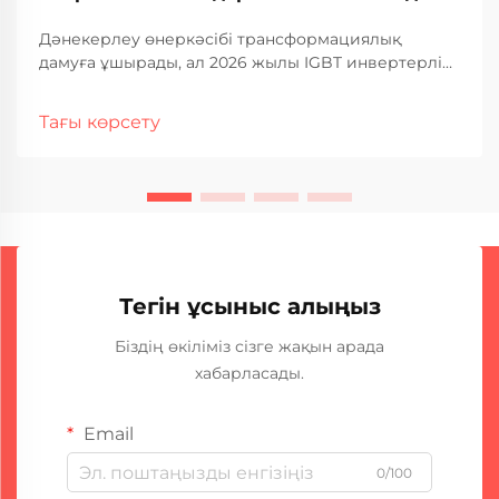
Дәнекерлеу өнеркәсібі трансформациялық
дамуға ұшырады, ал 2026 жылы IGBT инвертерлік
дәнекерлеу құрылғысы технологиясы кәсіби және
өнеркәсіптік қолданыста анықталған стандарт
Тағы көрсету
ретінде пайда болды. Бұл революциялық жетістік
негізгі ығысуға...
Тегін ұсыныс алыңыз
Біздің өкіліміз сізге жақын арада
хабарласады.
Email
0/100