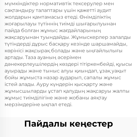
мүмкіндіктер нормативтік тексерулер мен
сақтандыру талаптары үшін қажетті аудит
жолдарын қамтамасыз етеді. Өнімділіктің
жоғарылауы түтіннің тиімді шығарылуынан
пайда болған жұмыс жағдайларының
жақсаруынан туындайды. Жұмыскерлер залалды
түтіндерді дұрыс басқару кезінде шаршамайды,
көрінісі жақсырақ болады және ыңғайлылығы
артады. Таза ауаның әсерімен
дәнекерлеушілердің көздері тітіркенбейді, қуысы
ауырады және тыныс алуы қиындап, ұзақ уақыт
бойы жұмыста назар аударып, сапалы жұмыс
істей алады. Ауру күндерін қысқарту және
жұмысшыларды ұстап қалудың жақсаруы жалпы
жұмыс тиімділігіне және жобаны аяқтау
мерзімдеріне ықпал етеді.
Пайдалы кеңестер