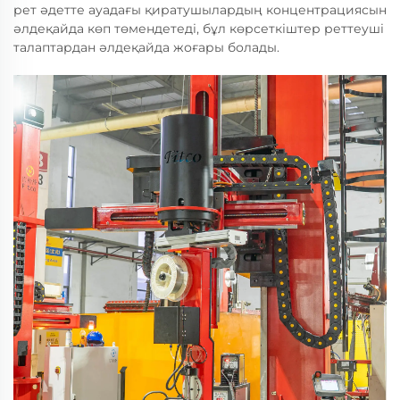
рет әдетте ауадағы қиратушылардың концентрациясын
әлдеқайда көп төмендетеді, бұл көрсеткіштер реттеуші
талаптардан әлдеқайда жоғары болады.