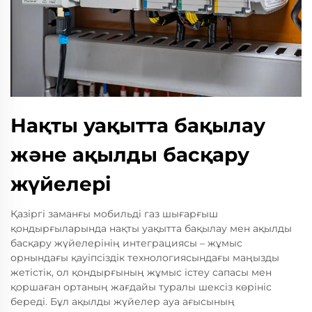
Нақты уақытта бақылау
және ақылды басқару
жүйелері
Қазіргі заманғы мобильді газ шығарғыш
қондырғыларында нақты уақытта бақылау мен ақылды
басқару жүйелерінің интеграциясы – жұмыс
орнындағы қауіпсіздік технологиясындағы маңызды
жетістік, ол қондырғының жұмыс істеу сапасы мен
қоршаған ортаның жағдайы туралы шексіз көрініс
береді. Бұл ақылды жүйелер ауа ағысының