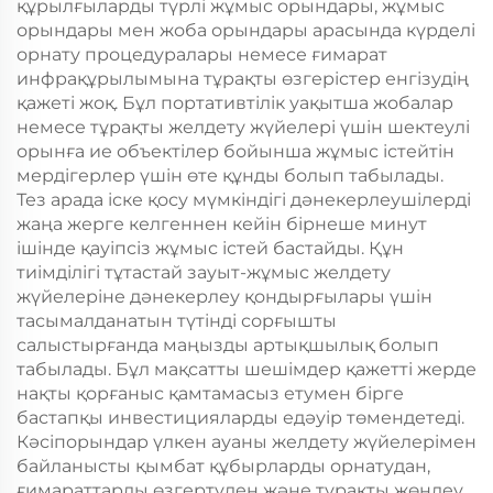
құрылғыларды түрлі жұмыс орындары, жұмыс
орындары мен жоба орындары арасында күрделі
орнату процедуралары немесе ғимарат
инфрақұрылымына тұрақты өзгерістер енгізудің
қажеті жоқ. Бұл портативтілік уақытша жобалар
немесе тұрақты желдету жүйелері үшін шектеулі
орынға ие объектілер бойынша жұмыс істейтін
мердігерлер үшін өте құнды болып табылады.
Тез арада іске қосу мүмкіндігі дәнекерлеушілерді
жаңа жерге келгеннен кейін бірнеше минут
ішінде қауіпсіз жұмыс істей бастайды. Құн
тиімділігі тұтастай зауыт-жұмыс желдету
жүйелеріне дәнекерлеу қондырғылары үшін
тасымалданатын түтінді сорғышты
салыстырғанда маңызды артықшылық болып
табылады. Бұл мақсатты шешімдер қажетті жерде
нақты қорғаныс қамтамасыз етумен бірге
бастапқы инвестицияларды едәуір төмендетеді.
Кәсіпорындар үлкен ауаны желдету жүйелерімен
байланысты қымбат құбырларды орнатудан,
ғимараттарды өзгертуден және тұрақты жөндеу