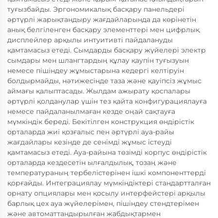
туғызбайды. Эргономикалық басқару панельдері
әртүрлі жарықтандыру жағдайларында да көрінетін
анық белгіленген басқару элементтері мен цифрлық
дисплейлер арқылы интуитивті пайдалануды
қамтамасыз етеді. Сымдарды басқару жүйелері электр
сымдары мен шлангтардың құлау қаупін туғызуын
немесе пішіндеу жұмыстарына кедергі келтіруін
болдырмайды, нәтижесінде таза және қауіпсіз жұмыс
аймағы қалыптасады. Жылдам ажырату қоспалары
әртүрлі қолданулар үшін тез қайта конфигурациялауға
немесе пайдаланылмаған кезде оңай сақтауға
мүмкіндік береді. Бекітілген конструкция өндірістік
орталарда жиі қозғалыс пен әртүрлі ауа-райы
жағдайлары кезінде де сенімді жұмыс істеуді
қамтамасыз етеді. Ауа-райына төзімді корпус өндірістік
орталарда кездесетін ылғалдылық, тозаң және
температураның тербелістерінен ішкі компоненттерді
қорғайды. Интеграциялау мүмкіндіктері стандартталған
орнату опциялары мен қосылу интерфейстері арқылы
барлық цех ауа жүйелерімен, пішіндеу стендтерімен
және автоматтандырылған жабдықтармен