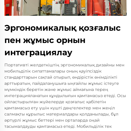
Эргономикалық қозғалыс
пен жұмыс орнын
интеграциялау
Портативті желдеткіштің эргономикалық дизайны мен
мобильділік сипаттамалары оның қауіпсіздік
стандарттарын сақтай отырып, өндірістік өнімділікті
арттыратын, пайдаланушыға ыңғайлы жұмыс істеуге
мүмкіндік беретін және жұмыс аймағына терең
интеграцияланатын құндылығын қамтамасыз етеді. Осы
ойластырылған жүйелерде қозғалыс қабілетін
қамтамасыз ету үшін күшті дөңгелектер мен жеңіл
салмақты құрылыс материалдары қолданылады, бұл
әртүрлі жұмыс беттері мен орталарда оңай
тасымалдауды қамтамасыз етеді. Мобильділік тек