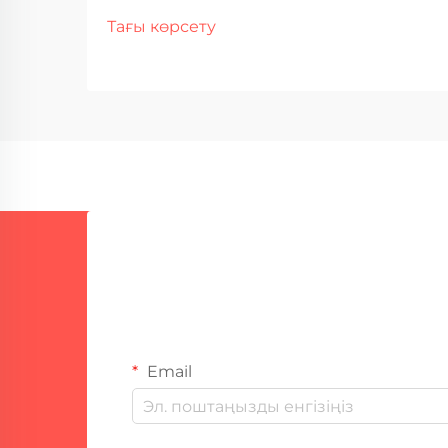
трубопроводтарды қорғаудағы
Тағы көрсету
трансформациялық жетістік болып
табылады; олар дәстүрлі қолдан
әдістерге қарағанда жоғары
дәлдік, тиімділік және тұрақтылық
ұсынады. Бұл толық қолжетімді
нұсқаулық маңызды...
Email