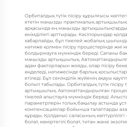
Орбиталдық түтік пісіру құрылғысы көптег
ететін маңызды практикалық артықшылық
арқасында ең маңызды артықшылықтардың б
өнімділікті арттырады. Кәсіпорындар қолд
хабарлайды, бұл тікелей жобалық шығында
нәтиже қолмен пісіру процестерінде жиі
болдырмауға мүмкіндік береді. Сапаны бақ
маңызды артықшылық. Автоматтандырылға
адам факторларын жояды, олар пісіру беке
өңделеді, нәтижесінде барлық қосылыстарда 
етіледі. Бұл сенімділік жүйенің ақауы қау
болып табылады. Орбиталдық түтік пісіру 
артықшылық. Автоматтандырылған процесс
тікелей алыстауға мүмкіндік береді. Алыст
параметрлерін толық бақылау астында ұста
компенсациялар бойынша талаптарды азай
құрады. Қолданыс саласының көптүрлілігі 
болат, көміртегілі болат, титан және экз