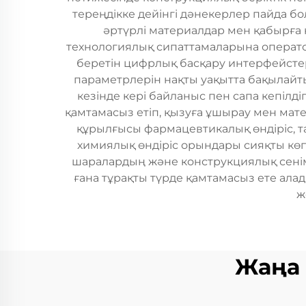
тереңдікке дейінгі дәнекерлер пайда бо
әртүрлі материалдар мен қабырға 
технологиялық сипаттамаларына операто
беретін цифрлық басқару интерфейстер
параметрлерін нақты уақытта бақылайт
кезінде кері байланыс пен сапа кепіл
қамтамасыз етіп, қызуға ұшырау мен ма
құрылғысы фармацевтикалық өндіріс, та
химиялық өндіріс орындары сияқты көп
шаралардың және конструкциялық сенімд
ғана тұрақты түрде қамтамасыз ете ала
ж
Жаңа 