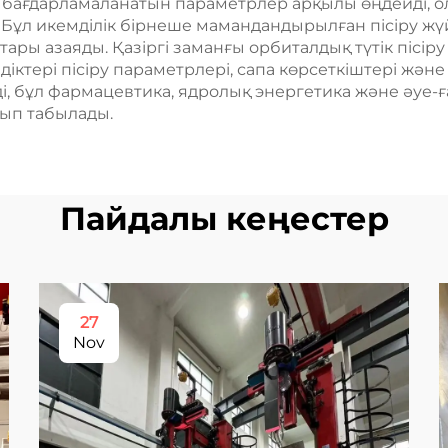
ағдарламаланатын параметрлер арқылы өңдейді, ол 
Бұл икемділік бірнеше мамандандырылған пісіру жүй
ры азаяды. Қазіргі заманғы орбиталдық түтік пісір
діктері пісіру параметрлері, сапа көрсеткіштері жән
, бұл фармацевтика, ядролық энергетика және әуе-ғ
лып табылады.
Пайдалы кеңестер
27
Nov