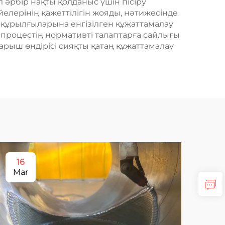
әрбір нақты қолданыс үшін пісіру
елерінің қажеттілігін жояды, нәтижесінде
у құрылғыларына енгізілген құжаттамалау
е процестің нормативті талаптарға сайлығы
арыш өндірісі сияқты қатаң құжаттамалау
16
2
Mar
De