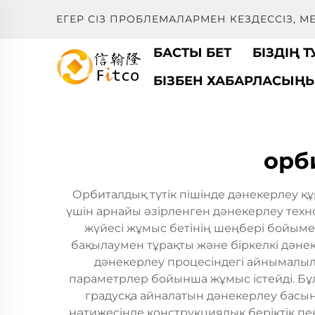
ЕГЕР СІЗ ПРОБЛЕМАЛАРМЕН КЕЗДЕССІЗ, 
БАСТЫ БЕТ
БІЗДІҢ 
БІЗБЕН ХАБАРЛАСЫҢ
орб
Орбиталдық түтік пішінде дәнекерлеу 
үшін арнайы әзірленген дәнекерлеу тех
жүйесі жұмыс бетінің шеңбері бойыме
бақылаумен тұрақты және біркелкі дәнек
дәнекерлеу процесіндегі айнымалыл
параметрлер бойынша жұмыс істейді. Бұ
градусқа айналатын дәнекерлеу басын
нәтижесінде конструкциялық беріктік пен