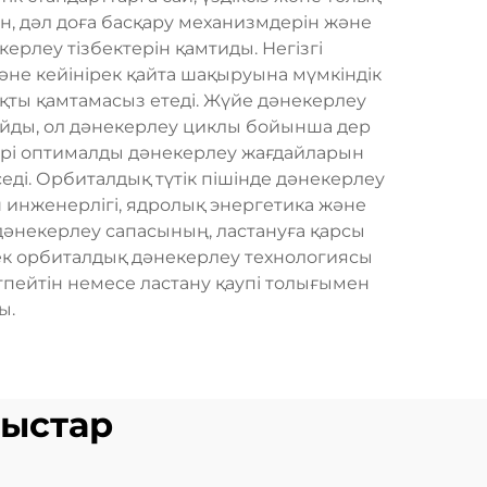
ін, дәл доға басқару механизмдерін және
рлеу тізбектерін қамтиды. Негізгі
не кейінірек қайта шақыруына мүмкіндік
қты қамтамасыз етеді. Жүйе дәнекерлеу
айды, ол дәнекерлеу циклы бойынша дер
лері оптималды дәнекерлеу жағдайларын
і. Орбиталдық түтік пішінде дәнекерлеу
ш инженерлігі, ядролық энергетика және
дәнекерлеу сапасының, ластануға қарсы
тек орбиталдық дәнекерлеу технологиясы
тпейтін немесе ластану қаупі толығымен
ы.
ныстар