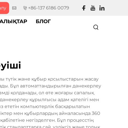
алу
+86-137 6186 0079
АЛЫҚТАР
БЛОГ
уіші
ы түтік және құбыр қосылыстарын жасау
ады. Бұл автоматтандырылған дәнекерлеу
мді қолданады, ол өте жоғары сапалық
 дәнекерлеу құрылғысы адам қателігі мен
з ететін компьютерлік басқарылатын
тіктер мен құбырлардың айналасында 360
білетіне негізделген. Бұл процесстің
к стандарттарға сай, үздіксіз және толық