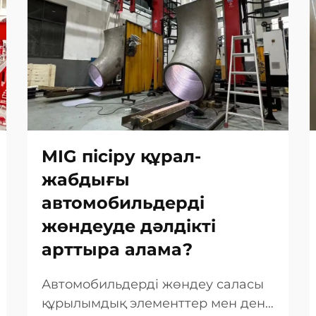
MIG пісіру құрал-
жабдығы
автомобильдерді
жөндеуде дәлдікті
арттыра алама?
Автомобильдерді жөндеу саласы
құрылымдық элементтер мен дене