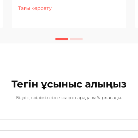
панельдері сияқты маңызды
Тағы көрсету
бөлшектермен жұмыс істегенде
ерекше дәлдікті және сапаны
талап етеді. Қазіргі заманғы
жөндеу цехтары осындай қатаң
талаптарды сақтау үшін заманауи
пісіру технологияларына барынша
көңіл бөлуде...
Тегін ұсыныс алыңыз
Біздің өкіліміз сізге жақын арада хабарласады.