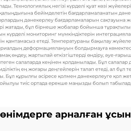
лады. Технологиялық негізі күрделі қуат көзі жүйелер
қалыңдығына бейімделетін бағдарламаланатын дәнеке
рлардың дәнекерлеу бағдарламаларын сақтауына жә
і жатады, бұл бірнеше жобалар бойынша тұрақтылы
ын күрделі мониторинг мүмкіндіктерін интеграциял
дігін қамтамасыз етеді. Температураны бақылау жүйе
териалдың деформациялануын болдырмауға көмектесед
мақ өңдеу, жартылай өткізгіштерді өндіру, әуе-ғары
теген салаларда кеңінен қолданылады. Бұл салалар 
іліктің ең жоғары деңгейлерін талап етеді, ал бұл 
ды. Бұл құрылғы әсіресе қолмен дәнекерлеуге қол же
ойылуы тиіс ортада ерекше маңызды болып табылад
өнімдерге арналған ұсы