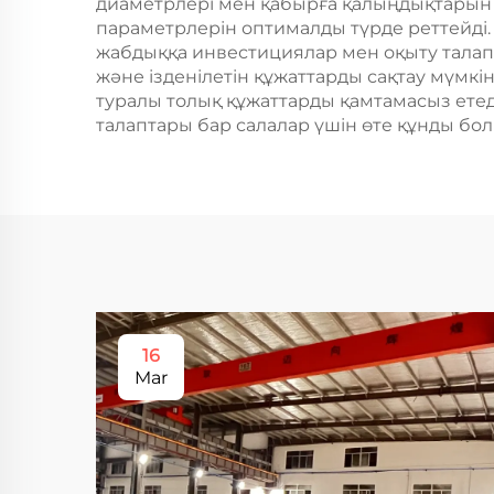
диаметрлері мен қабырға қалыңдықтарын б
параметрлерін оптималды түрде реттейді. 
жабдыққа инвестициялар мен оқыту талапта
және ізденілетін құжаттарды сақтау мүмкін
туралы толық құжаттарды қамтамасыз етеді
талаптары бар салалар үшін өте құнды бо
16
Mar