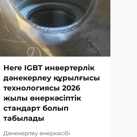
Неге IGBT инвертерлік
TI
дәнекерлеу құрылғысы
ма
технологиясы 2026
қа
жылы өнеркәсіптік
қа
стандарт болып
Өне
табылады
бер
қол
Дәнекерлеу өнеркәсібі
Тағы