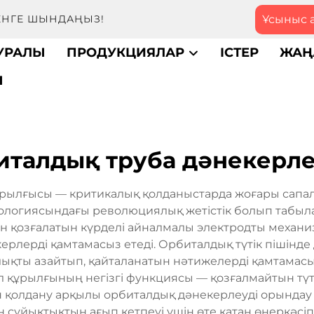
Ұсыныс 
МЕНГЕ ШЫНДАҢЫЗ!
ТУРАЛЫ
ПРОДУКЦИЯЛАР
ІСТЕР
ЖАҢ
Ы
италдық труба дәнекерле
құрылғысы — критикалық қолданыстарда жоғары сапал
нологиясындағы революциялық жетістік болып табыл
н қозғалатын күрделі айналмалы электродты механиз
ерлерді қамтамасыз етеді. Орбиталдық түтік пішінде
ықты азайтып, қайталанатын нәтижелерді қамтамасы
л құрылғының негізгі функциясы — қозғалмайтын тү
 қолдану арқылы орбиталдық дәнекерлеуді орындау қа
 сұйықтықтың ағып кетпеуі үшін өте қатаң өнеркәсіпті