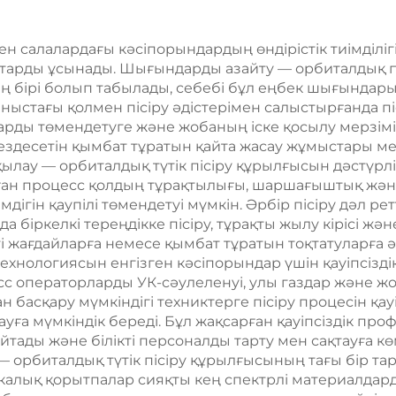
ен салалардағы кәсіпорындардың өндірістік тиімділі
тарды ұсынады. Шығындарды азайту — орбиталдық пі
ірі болып табылады, себебі бұл еңбек шығындарын 
аныстағы қолмен пісіру әдістерімен салыстырғанда п
рды төмендетуге және жобаның іске қосылу мерзімін
 кездесетін қымбат тұратын қайта жасау жұмыстары
ылау — орбиталдық түтік пісіру құрылғысын дәстүрлі 
н процесс қолдың тұрақтылығы, шаршағыштық және
мдігін қаупілі төмендетуі мүмкін. Әрбір пісіру дәл 
біркелкі тереңдікке пісіру, тұрақты жылу кірісі және
іпті жағдайларға немесе қымбат тұратын тоқтатуларға
технологиясын енгізген кәсіпорындар үшін қауіпсізді
 операторларды УК-сәулеленуі, улы газдар және жоғ
ан басқару мүмкіндігі техниктерге пісіру процесін қа
уға мүмкіндік береді. Бұл жақсарған қауіпсіздік пр
тады және білікті персоналды тарту мен сақтауға к
— орбиталдық түтік пісіру құрылғысының тағы бір т
отикалық қорытпалар сияқты кең спектрлі материалдар