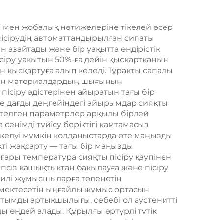
гі мен жобалық нәтижелеріне тікелей әсер
сірудің автоматтандырылған сипаты
азайтады және бір уақытта өндірістік
ісіру уақытын 50%-ға дейін қысқартқанын
 қысқартуға алып келеді. Тұрақты сапалы
 мен материалдардың шығынын
пісіру әдістерінен айыратын тағы бір
 дағды деңгейіндегі айырымдар сияқты
реттелген параметрлер арқылы бірдей
 сенімді түйісу беріктігі қамтамасыз
 әкелуі мүмкін қолданыстарда өте маңызды
кті жақсарту — тағы бір маңызды
ары температура сияқты пісіру қаупінен
уіпсіз қашықтықтан бақылауға және пісіру
офилі жұмысшыларға төленетін
өмектесетін ыңғайлы жұмыс ортасын
артымды артықшылығы, себебі ол аустенитті
ды өңдей алады. Құрылғы әртүрлі түтік