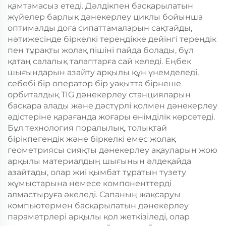
қамтамасыз етеді. Дәлдікпен басқарылатын
жүйелер барлық дәнекерлеу циклы бойынша
оптималды доға сипаттамаларын сақтайды,
нәтижесінде біркелкі тереңдікке дейінгі тереңдік
пен тұрақты жолақ пішіні пайда болады, бұл
қатаң салалық талаптарға сай келеді. Еңбек
шығындарын азайту арқылы құн үнемделеді,
себебі бір оператор бір уақытта бірнеше
орбиталдық TIG дәнекерлеу станцияларын
басқара алады және дәстүрлі қолмен дәнекерлеу
әдістеріне қарағанда жоғары өнімділік көрсетеді.
Бұл технология поралылық, толықтай
бірікпегендік және біркелкі емес жолақ
геометриясы сияқты дәнекерлеу ақауларын жою
арқылы материалдың шығынын әлдеқайда
азайтады, олар жиі қымбат тұратын түзету
жұмыстарына немесе компоненттерді
алмастыруға әкеледі. Сапаның жақсаруы
компьютермен басқарылатын дәнекерлеу
параметрлері арқылы қол жеткізіледі, олар