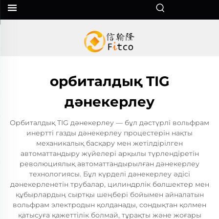
орбиталдық TIG
дәнекерлеу
Орбиталдық TIG дәнекерлеу — бұл дәстүрлі вольфрам
инертті газды дәнекерлеу процестерін нақты
механикалық басқару мен жетілдірілген
автоматтандыру жүйелері арқылы түрлендіретін
революциялық автоматтандырылған дәнекерлеу
технологиясы. Бұл күрделі дәнекерлеу әдісі
дәнекерленетін трубалар, цилиндрлік бөлшектер мен
құбырлардың сыртқы шеңбері бойымен айналатын
вольфрам электродын қолданады, сондықтан қолмен
қатысуға қажеттілік болмай, тұрақты және жоғары