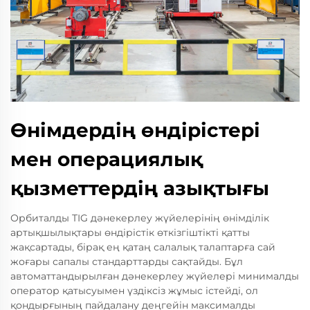
Өнімдердің өндірістері
мен операциялық
қызметтердің азықтығы
Орбиталды TIG дәнекерлеу жүйелерінің өнімділік
артықшылықтары өндірістік өткізгіштікті қатты
жақсартады, бірақ ең қатаң салалық талаптарға сай
жоғары сапалы стандарттарды сақтайды. Бұл
автоматтандырылған дәнекерлеу жүйелері минималды
оператор қатысуымен үздіксіз жұмыс істейді, ол
қондырғының пайдалану деңгейін максималды