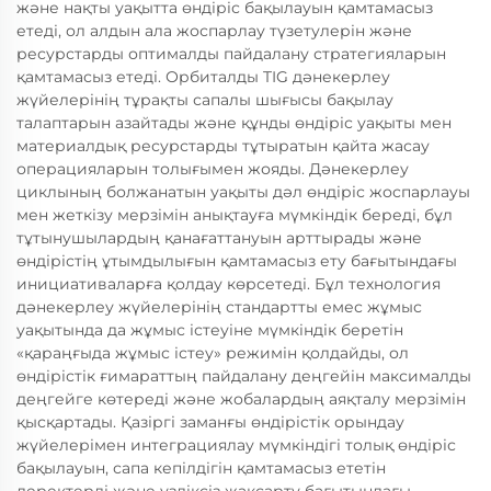
және нақты уақытта өндіріс бақылауын қамтамасыз
етеді, ол алдын ала жоспарлау түзетулерін және
ресурстарды оптималды пайдалану стратегияларын
қамтамасыз етеді. Орбиталды TIG дәнекерлеу
жүйелерінің тұрақты сапалы шығысы бақылау
талаптарын азайтады және құнды өндіріс уақыты мен
материалдық ресурстарды тұтыратын қайта жасау
операцияларын толығымен жояды. Дәнекерлеу
циклының болжанатын уақыты дәл өндіріс жоспарлауы
мен жеткізу мерзімін анықтауға мүмкіндік береді, бұл
тұтынушылардың қанағаттануын арттырады және
өндірістің ұтымдылығын қамтамасыз ету бағытындағы
инициативаларға қолдау көрсетеді. Бұл технология
дәнекерлеу жүйелерінің стандартты емес жұмыс
уақытында да жұмыс істеуіне мүмкіндік беретін
«қараңғыда жұмыс істеу» режимін қолдайды, ол
өндірістік ғимараттың пайдалану деңгейін максималды
деңгейге көтереді және жобалардың аяқталу мерзімін
қысқартады. Қазіргі заманғы өндірістік орындау
жүйелерімен интеграциялау мүмкіндігі толық өндіріс
бақылауын, сапа кепілдігін қамтамасыз ететін