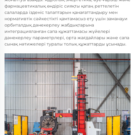
фармацевтикалық өндіріс сияқты қатаң реттелетін
салаларда ізденіс талаптарын қанағаттандыру мен
нормативтік сәйкестікті қамтамасыз ету үшін заманауи
орбиталдық дәнекерлеу жабдықтарына
интеграцияланған сапа құжаттамасы жүйелері
дәнекерлеу параметрлері, орта жағдайлары және сапа
сынақ нәтижелері туралы толық құжаттарды ұсынады.