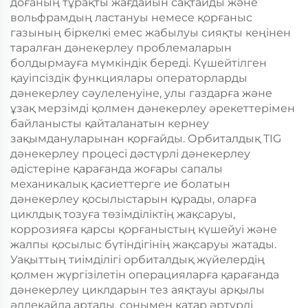
доғаның тұрақты жағдайын сақтайды және
вольфрамдың ластануы немесе қорғаныс
газының біркелкі емес жабылуы сияқты кеңінен
таралған дәнекерлеу проблемаларын
болдырмауға мүмкіндік береді. Күшейтілген
қауіпсіздік функциялары операторларды
дәнекерлеу сәулеленуіне, улы газдарға және
ұзақ мерзімді қолмен дәнекерлеу әрекеттерімен
байланысты қайталанатын кернеу
зақымдануларынан қорғайды. Орбиталдық TIG
дәнекерлеу процесі дәстүрлі дәнекерлеу
әдістеріне қарағанда жоғары сапалы
механикалық қасиеттерге ие болатын
дәнекерлеу қосылыстарын құрады, оларға
циклдық тозуға төзімділіктің жақсаруы,
коррозияға қарсы қорғаныстың күшейуі және
жалпы қосылыс бүтіндігінің жақсаруы жатады.
Уақыттың тиімділігі орбиталдық жүйелердің
қолмен жүргізілетін операцияларға қарағанда
дәнекерлеу циклдарын тез аяқтауы арқылы
әлдеқайда артады, сонымен қатар әртүрлі