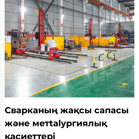
Сварканың жақсы сапасы
және метtalургиялық
қасиеттері