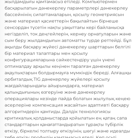
жылдамдығы қамтамасыз етіледі. Компьютермен
басқарылатын дәнекерлеу параметрлері дәнекерлеу
бассейнінің сипаттамаларын, қосылу геометриясын
және материал қасиеттерін бақылайтын бірнеше
сенсордан түсетін нақты уақыттағы кері байланысқа
негізделіп, ток деңгейлерін, кернеу орнатуларын және
сым беру жылдамдығын автоматты түрде реттейді. Бұл
ақылды басқару жүйесі дәнекерлеу шарттарын белгілі
бір материал талаптары мен қосылу
конфигурацияларына сәйкестендіру үшін үнемі
оптималдау арқылы кеңінен таралған дәнекерлеу
ақаулықтарын болдырмауға мүмкіндік береді. Алғашқы
орбиталдық TIG дәнекерлеу жүйелері қосылу
жағдайларындағы айырымдарға, материал
қалыңдығының өзгеруіне және дәнекерлеу
операциялары кезінде пайда болатын жылулық кеңею
әсерлеріне компенсация жасайтын адаптивті басқару
алгоритмдерін қамтиды. Дәлдік технологиясы
критикалық қолданыстарда қойылатын ең қатаң сапа
стандарттарын қанағаттандыратын тұрақты түбірлік
өткізу, біркелкі толтыру өткізуінің шөгуі және идеалды
төбе өткізу профилін қамтамасыз етеді. Көп осьті