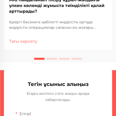
үлкен көлемді жұмыста тиімділікті қалай
арттырады?
Қазіргі бәсекеге қабілетті өндірістік ортада
өндірістік операциялар сапасын ең жоғары
деңгейде ұстаумен бірге ең жоғары өнімділікті
талап етеді. MIG пісіру құрал-жабдығы үлкен
Тағы көрсету
көлемді жинау жобалары үшін негізгі технология
ретінде пайда болды, бұл онда...
Тегін ұсыныс алыңыз
Біздің өкіліміз сізге жақын арада
хабарласады.
Email