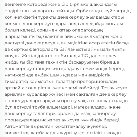
деңгейге көтереді және бір бірлікке шаққандағы
өндіріс шығындарын азайтады. Орбиталды жүйелердің
қол жеткізетін тұрақты дәнекерлеу жылдамдықтары
қолмен дәнекерлеуге қарағанда әлдеқайда жоғары
болып келеді, сонымен қатар оператордың
шаршағыштығы, біліктілік айырмашылықтары және
дәстүрлі дәнекерлеудің өнімділігіне әсер ететін басқа
да сыртқы факторларға байланысты айнымалылықты
жояды. Жетілдірілген орбиталды TIG дәнекерлеу
жабдығы бір ғана техниктің басқаруымен бірнеше
дәнекерлеу станциясын қолдануға мүмкіндік береді,
нәтижесінде еңбек шығындары мен өндірістік
ғимаратқа қойылатын талаптар пропорционалды
артпай-ақ өндірістік қуат көлемі көбейеді. Тез ауысуға
арналған құралдар жүйесі мен сақталған дәнекерлеу
процедуралары арқылы орнату уақыты қысқартылады,
бұл әртүрлі труба өлшемдері, материалдары және
дәнекерлеу талаптары арасында ұзақ калибрлеу
процедураларынсыз тез ауысуға мүмкіндік береді.
Автоматтандырылған құжаттамалау жүйелері
қолжетімді жазбаларды жүргізу қажеттілігін жояды