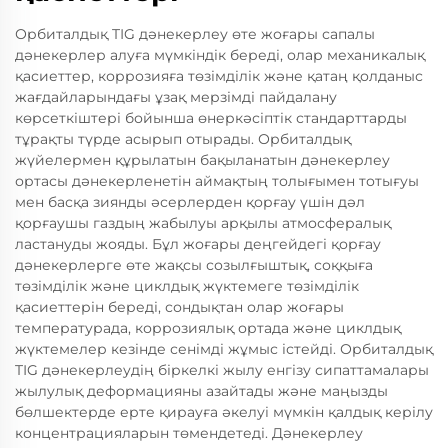
Орбиталдық TIG дәнекерлеу өте жоғары сапалы
дәнекерлер алуға мүмкіндік береді, олар механикалық
қасиеттер, коррозияға төзімділік және қатаң қолданыс
жағдайларындағы ұзақ мерзімді пайдалану
көрсеткіштері бойынша өнеркәсіптік стандарттарды
тұрақты түрде асырып отырады. Орбиталдық
жүйелермен құрылатын бақыланатын дәнекерлеу
ортасы дәнекерленетін аймақтың толығымен тотығуы
мен басқа зиянды әсерлерден қорғау үшін дәл
қорғаушы газдың жабылуы арқылы атмосфералық
ластануды жояды. Бұл жоғары деңгейдегі қорғау
дәнекерлерге өте жақсы созылғыштық, соққыға
төзімділік және циклдық жүктемеге төзімділік
қасиеттерін береді, сондықтан олар жоғары
температурада, коррозиялық ортада және циклдық
жүктемелер кезінде сенімді жұмыс істейді. Орбиталдық
TIG дәнекерлеудің біркелкі жылу енгізу сипаттамалары
жылулық деформацияны азайтады және маңызды
бөлшектерде ерте қирауға әкелуі мүмкін қалдық керілу
концентрацияларын төмендетеді. Дәнекерлеу