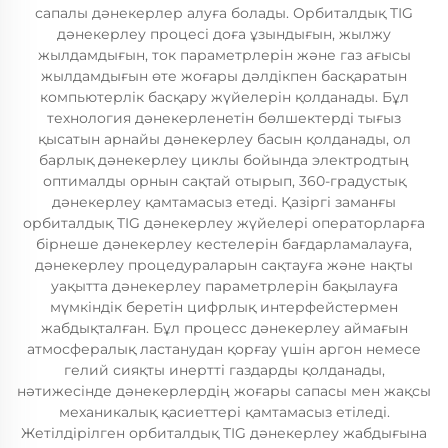
сапалы дәнекерлер алуға болады. Орбиталдық TIG
дәнекерлеу процесі доға ұзындығын, жылжу
жылдамдығын, ток параметрлерін және газ ағысы
жылдамдығын өте жоғары дәлдікпен басқаратын
компьютерлік басқару жүйелерін қолданады. Бұл
технология дәнекерленетін бөлшектерді тығыз
қысатын арнайы дәнекерлеу басын қолданады, ол
барлық дәнекерлеу циклы бойында электродтың
оптималды орнын сақтай отырып, 360-градустық
дәнекерлеу қамтамасыз етеді. Қазіргі заманғы
орбиталдық TIG дәнекерлеу жүйелері операторларға
бірнеше дәнекерлеу кестелерін бағдарламалауға,
дәнекерлеу процедураларын сақтауға және нақты
уақытта дәнекерлеу параметрлерін бақылауға
мүмкіндік беретін цифрлық интерфейстермен
жабдықталған. Бұл процесс дәнекерлеу аймағын
атмосфералық ластанудан қорғау үшін аргон немесе
гелий сияқты инертті газдарды қолданады,
нәтижесінде дәнекерлердің жоғары сапасы мен жақсы
механикалық қасиеттері қамтамасыз етіледі.
Жетілдірілген орбиталдық TIG дәнекерлеу жабдығына