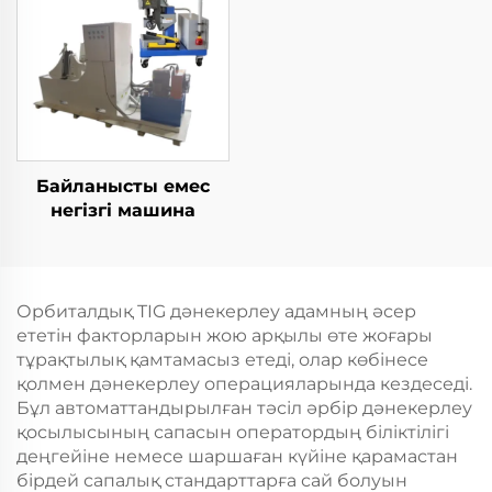
Байланысты емес
негізгі машина
Орбиталдық TIG дәнекерлеу адамның әсер
ететін факторларын жою арқылы өте жоғары
тұрақтылық қамтамасыз етеді, олар көбінесе
қолмен дәнекерлеу операцияларында кездеседі.
Бұл автоматтандырылған тәсіл әрбір дәнекерлеу
қосылысының сапасын оператордың біліктілігі
деңгейіне немесе шаршаған күйіне қарамастан
бірдей сапалық стандарттарға сай болуын