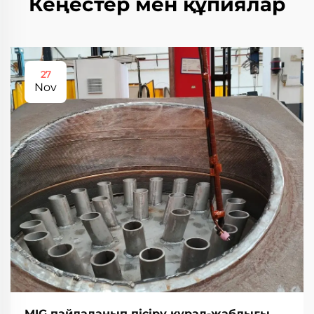
Кеңестер мен құпиялар
27
Nov
MIG пайдаланып пісіру құрал-жабдығы