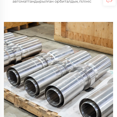
автоматтандырылған орбиталдық пілініс