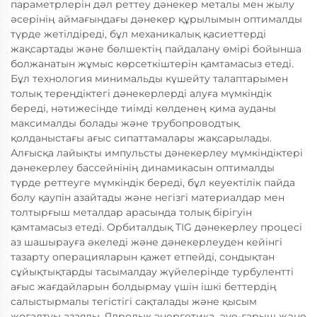
параметрлерін дәл реттеу дәнекер металы мен жылу
әсерінің аймағындағы дәнекер құрылымын оптималды
түрде жетілдіреді, бұл механикалық қасиеттерді
жақсартады және бөлшектің пайдалану өмірі бойынша
болжанатын жұмыс көрсеткіштерін қамтамасыз етеді.
Бұл технология минимальды күшейту талаптарымен
толық тереңдіктегі дәнекерлерді алуға мүмкіндік
береді, нәтижесінде тиімді көлденең қима ауданы
максималды болады және трубопроводтық
қолданыстағы ағыс сипаттамалары жақсарылады.
Алғысқа лайықты импульсты дәнекерлеу мүмкіндіктері
дәнекерлеу бассейнінің динамикасын оптималды
түрде реттеуге мүмкіндік береді, бұл кеуектілік пайда
болу қаупін азайтады және негізгі материалдар мен
толтырғыш металдар арасында толық бірігуін
қамтамасыз етеді. Орбиталдық TIG дәнекерлеу процесі
аз шашырауға әкеледі және дәнекерлеуден кейінгі
тазарту операцияларын қажет етпейді, сондықтан
сұйықтықтарды тасымалдау жүйелерінде турбулентті
ағыс жағдайларын болдырмау үшін ішкі беттердің
салыстырмалы тегістігі сақталады және қысым
жоғалтуы азаяды. Ядролық энергетика, әуе-ғарыш және