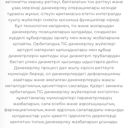
автоматты кернеу реттеуі, бапталатын ток реттеуі және
ұзақ мерзімді дәнекерлеу операциялары кезінде
тұрақты жұмыс істеуін қамтамасыз ететін интегралды
суыту жүйелері сияқты қосымша функциялар кіреді.
Бұл технология көлденең, тік және жоғарыдан
дәнекерлеу позицияларын қолдайды, сондықтан
күрделі құбырларды орнату мен жасау жобаларына
қолайлы. Орбиталдық TIG дәнекерлеу жүйелері
әртүрлі материал қалыңдықтары мен құбыр
диаметрлерін қамтиды: кіші диаметрлі трубалардан
бастап үлкен диаметрлі қысымды ыдыстарға дейін.
Дәнекерлеу процесі дәл жылу кірісін реттеуге
мүмкіндік береді, ол дәнекерлердегі деформацияны
азайтады және аяқталған дәнекерлердің жақсы
металлургиялық қасиеттерін сақтайды. Қазіргі заманғы
орбиталдық TIG дәнекерлеу жүйелеріне енгізілген
құжаттамалау мүмкіндіктері параметрлердің
жазбаларын, сапа есебін және аэроғышқыштық,
фармацевтикалық және ядролық салалардағы маңызды
қолданыстар үшін қажетті ізденілетін деректерді
қамтитын толық дәнекерлеу жазбаларын ұсынады.