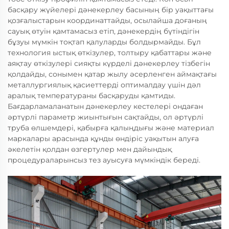
басқару жүйелері дәнекерлеу басының бір уақыттағы
қозғалыстарын координаттайды, осылайша доғаның
сауық өтуін қамтамасыз етіп, дәнекердің бүтіндігін
бұзуы мүмкін тоқтап қалуларды болдырмайды. Бұл
технология ыстық өткізулер, толтыру қабаттары және
аяқтау өткізулері сияқты күрделі дәнекерлеу тізбегін
қолдайды, сонымен қатар жылу әсерленген аймақтағы
металлургиялық қасиеттерді оптималдау үшін дәл
аралық температураны басқаруды қамтиды.
Бағдарламаланатын дәнекерлеу кестелері ондаған
әртүрлі параметр жиынтығын сақтайды, ол әртүрлі
труба өлшемдері, қабырға қалыңдығы және материал
маркалары арасында құнды өндіріс уақытын алуға
әкелетін қолдан өзгертулер мен дайындық
процедураларынсыз тез ауысуға мүмкіндік береді.