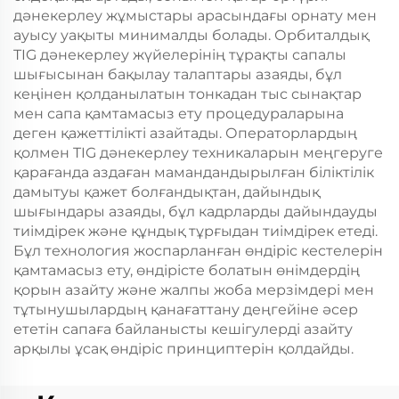
дәнекерлеу жұмыстары арасындағы орнату мен
ауысу уақыты минималды болады. Орбиталдық
TIG дәнекерлеу жүйелерінің тұрақты сапалы
шығысынан бақылау талаптары азаяды, бұл
кеңінен қолданылатын тонкадан тыс сынақтар
мен сапа қамтамасыз ету процедураларына
деген қажеттілікті азайтады. Операторлардың
қолмен TIG дәнекерлеу техникаларын меңгеруге
қарағанда аздаған мамандандырылған біліктілік
дамытуы қажет болғандықтан, дайындық
шығындары азаяды, бұл кадрларды дайындауды
тиімдірек және құндық тұрғыдан тиімдірек етеді.
Бұл технология жоспарланған өндіріс кестелерін
қамтамасыз ету, өндірісте болатын өнімдердің
қорын азайту және жалпы жоба мерзімдері мен
тұтынушылардың қанағаттану деңгейіне әсер
ететін сапаға байланысты кешігулерді азайту
арқылы ұсақ өндіріс принциптерін қолдайды.