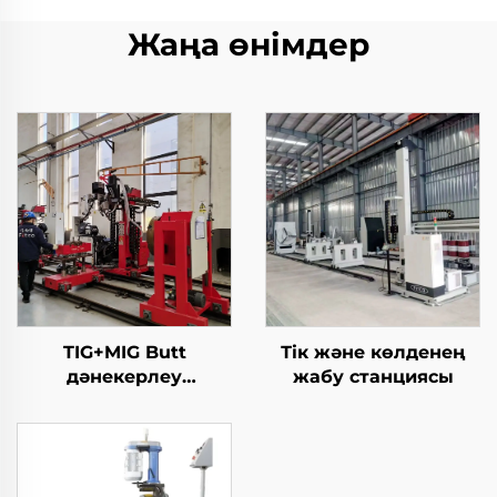
Жаңа өнімдер
TIG+MIG Butt
Тік және көлденең
дәнекерлеу
жабу станциясы
станциясы