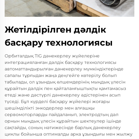
Жетілдірілген дәлдік
басқару технологиясы
Орбиталдық TIG дәнекерлеу жүйелеріне
интеграцияланған дәлдік басқару технологиясы
автоматтандырылған дәнекерлеу мүмкіндіктерінде
сапалы тұрғыдан жаңа деңгейге көтерілу болып
табылады, ол ұзындық өлшемдерінің мыңдық үлесін
құрайтын дәлдік пен қайталанғыштықты қамтамасыз
етеді және дәстүрлі дәнекерлеу әдістерінен асып
түседі. Бұл күрделі басқару жүйелері жоғары
шешімділікті энкодерлер мен алғашқы
сервомоторларды пайдаланып, электродтың дәл
орнын мыңдық үлесін құрайтын шектеулер ішінде
сақтайды, соның нәтижесінде барлық дәнекерлеу
циклы бойынша оптималды арка ұзындығы мен жылжу