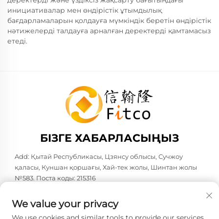
деректерді және үздіксіз жақсарту бағытындағы
инициативалар мен өндірістік ұтымдылық
бағдарламаларын қолдауға мүмкіндік беретін өндірістік
нәтижелерді талдауға арналған деректерді қамтамасыз
етеді.
БІЗГЕ ХАБАРЛАСЫҢЫЗ
Add: Қытай Республикасы, Цзянсу облысы, Сучжоу
қаласы, Куншан қоршағы, Хай-тек жолы, Шинтан жолы
№583. Поста коды: 215316
Тел:
+86-137 6186 0079
We value your privacy
Электрондық пошта:
[email protected]
We use cookies and similar tools to provide our services.