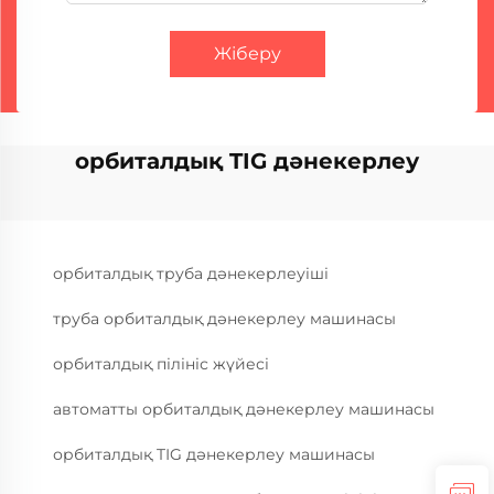
Жіберу
орбиталдық TIG дәнекерлеу
орбиталдық труба дәнекерлеуіші
труба орбиталдық дәнекерлеу машинасы
орбиталдық пілініс жүйесі
автоматты орбиталдық дәнекерлеу машинасы
орбиталдық TIG дәнекерлеу машинасы