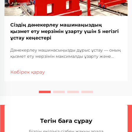
Сіздің дәнекерлеу машинаңыздың
қызмет ету мерзімін ұзарту үшін 5 негізгі
ұстау кеңестері
Дәнекерлеу машинасыңызды дұрыс ұстау — оның
қызмет ету мерзімін максималды ұзарту және
оның барлық қызмет ету кезеңінде тұрақты,
жоғары сапалы дәнекерлеу нәтижелерін
Көбірек қарау
қамтамасыз ету үшін негізгі шарт. Өнеркәсіптік
дәнекерлеу операциялары қатты дәрежеде
жабдықтың сенімділігіне сүйенеді, ...
Тегін баға сұрау
Біздің өкіліміз сізбен жақын арада