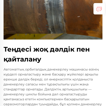
Теңдесі жоқ дәлдік пен
қайталану
Автоматтық орбиталдық дәнекерлеу машинасы өзінің
күрделі орналастыру және басқару жүйелері арқылы
ерекше дәлдік береді, ол өнеркәсіптік қолданыста
дәнекерлеу сапасы мен тұрақтылығы үшін жаңа
стандарттар орнатады. Дәлдіктің артықшылығы —
дәнекерлеу циклы бойына дәл орналастыруды
қамтамасыз ететін компьютермен басқарылатын
сервомоторлардан туындайды, бұл қолмен дәнекерлеу