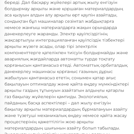
береді. Дәл басқару жүйелері артық жылу енгізуін
болдырмау арқылы және қоршаған материалдардың
аса қызуын алдын алу арқылы өрт қаупін азайтады,
сондықтан бұл машиналар сезімтал жабдықтарға
немесе жанғыш материалдарға жақын орындарда
дәнекерлеуге жарамды. Электр қауіпсіздігінің
жақсартылуы интеграцияланған қауіпсіздік тізбектері
арқылы жүзеге асады, олар тірі электрлік
компоненттерге қателікпен тиісуін болдырмайды және
авариялық жағдайларда автоматты түрде тоқтату
қорғанысын қамтамасыз етеді. Автоматтық орбиталдық
дәнекерлеу машинасы қорғаныс газының дұрыс
жабылуын қамтамасыз ететін, сонымен қатар ағыс
бақылауын оптималдау және қайта өңдеу мүмкіндіктері
арқылы газдың тұтынуын азайтатын алдыңғы қатарлы
газ бақылау жүйелерін қамтиды. Экологиялық
пайданың басқа аспектілері – дәл жылу енгізуін
бақылау арқылы материалдардың бұрмалануын азайту
және түзетуші механикалық өңдеу немесе қайта жасау
процестерінің қажеттілігін жою арқылы
материалдардың шығынын азайту болып табылады.