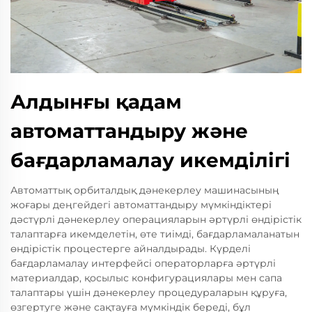
Алдынғы қадам
автоматтандыру және
бағдарламалау икемділігі
Автоматтық орбиталдық дәнекерлеу машинасының
жоғары деңгейдегі автоматтандыру мүмкіндіктері
дәстүрлі дәнекерлеу операцияларын әртүрлі өндірістік
талаптарға икемделетін, өте тиімді, бағдарламаланатын
өндірістік процестерге айналдырады. Күрделі
бағдарламалау интерфейсі операторларға әртүрлі
материалдар, қосылыс конфигурациялары мен сапа
талаптары үшін дәнекерлеу процедураларын құруға,
өзгертуге және сақтауға мүмкіндік береді, бұл