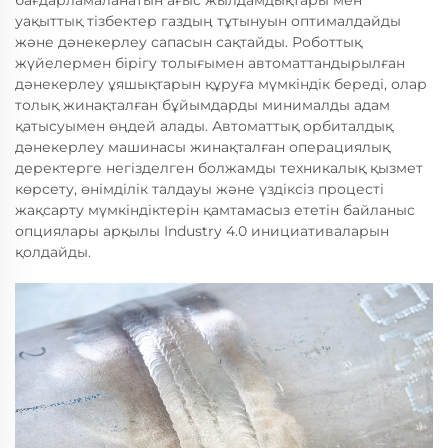
бағдарламаланатын ағыс жылдамдықтары мен
уақыттық тізбектер газдың тұтынуын оптималдайды
және дәнекерлеу сапасын сақтайды. Роботтық
жүйелермен бірігу толығымен автоматтандырылған
дәнекерлеу ұяшықтарын құруға мүмкіндік береді, олар
толық жинақталған бұйымдарды минималды адам
қатысуымен өңдей алады. Автоматтық орбиталдық
дәнекерлеу машинасы жинақталған операциялық
деректерге негізделген болжамды техникалық қызмет
көрсету, өнімділік талдауы және үздіксіз процесті
жақсарту мүмкіндіктерін қамтамасыз ететін байланыс
опциялары арқылы Industry 4.0 инициативаларын
қолдайды.