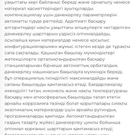
уақыттағы кері байланыс береді және орнатылу немесе
материал қасиеттеріндегі ауытқуларды
компенсациялау үшін дәнекерлеу параметрлерін
автоматты түрде реттейді. Адаптивті басқару
алгоритмдері нақты уақыттағы өлшеулерге негізделген
дәнекерлеу шарттарын үздіксіз оптималдайды,
осылайша қиын материалдар немесе қосылыс
конфигурацияларымен жұмыс істеген кезде де тұрақты
сапа сақталады. Қашықтан бақылау мүмкіндіктері
жетекшілерге орталықтандырылған басқару
станцияларынан бірнеше автоматтық орбиталдық
дәнекерлеу машинасын бақылауға мүмкіндік береді,
бұл операциялық тиімділікті максималдайды және
сапаны бақылауды қамтамасыз етеді. Бағдарламалау
икемділігі титан, инконель және нақты температураны
басқару мен атмосфералық бақылауды талап ететін
арнайы коррозияға төзімді болат қорытпалары сияқты
экзотикалық материалдар үшін арнайы рутиндық
программаларды қамтиды. Автоматтандырылған
газдың тазарту жүйесі дәнекерлеу циклы бойынша
оптимал қорғаныс шарттарын қамтамасыз етеді;