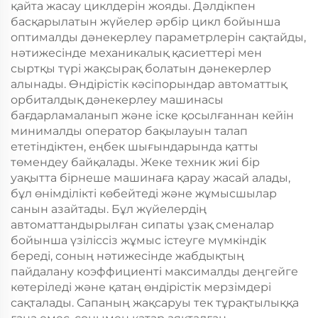
қайта жасау циклдерін жояды. Дәлдікпен
басқарылатын жүйелер әрбір цикл бойынша
оптималды дәнекерлеу параметрлерін сақтайды,
нәтижесінде механикалық қасиеттері мен
сыртқы түрі жақсырақ болатын дәнекерлер
алынады. Өндірістік кәсіпорындар автоматтық
орбиталдық дәнекерлеу машинасы
бағдарламаланып және іске қосылғаннан кейін
минималды оператор бақылауын талап
ететіндіктен, еңбек шығындарында қатты
төмендеу байқалады. Жеке техник жиі бір
уақытта бірнеше машинаға қарау жасай алады,
бұл өнімділікті көбейтеді және жұмысшылар
санын азайтады. Бұл жүйелердің
автоматтандырылған сипаты ұзақ сменалар
бойынша үзіліссіз жұмыс істеуге мүмкіндік
береді, соның нәтижесінде жабдықтың
пайдалану коэффициенті максималды деңгейге
көтеріледі және қатаң өндірістік мерзімдері
сақталады. Сапаның жақсаруы тек тұрақтылыққа