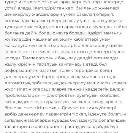
түрде икемделе отырып, арка кернеуін тар шектерде
ұстай алады. Жетілдірілген кері байланыс жүйелері
дәнекерлеу жағдайларын үнемі бақылап отырып,
оптималды параметрлерді сақтау үшін нақты уақытта
түзетулер жасайды, соның арқасында ақауларды пайда
болғанға дейін болдырмауға болады. Қазіргі заманғы
жүйелердің машиналық оқыту қабілеттері үнемі
жақсаруға мүмкіндік береді, әрбір дәнекерлеу циклы
келешектегі өнімділікті жақсартатын деректерге үлес
қосады. Температураны бақылау дәлдігі оптималды
жылу кірісінің таралуын қамтамасыз етеді, бұл
деформацияны азайтып, толық тереңдікке дейін
дәнекерлеу мен бірігу процесін қамтамасыз етеді.
Автоматтық орбиталдық дәнекерлеу машинасы қолмен
жүргізілетін операцияларға тән жиі кездесетін дәлдік
проблемаларын — электродтың ауытқуын, қозғалыс
жылдамдығының тұрақсыздығын және жылу кірісінің
біркелкі еместігін жояды. Документация жүйелері
әрбір дәнекерлеу параметрін тіркеп, ізденуге болатын
сапалық жазбаларды құрады, бұл ізденуге болатындық
талаптарын және процесті растауды қолдайды. Бұл
дәлдік артықшылығы тексеру талаптарын азайтады,