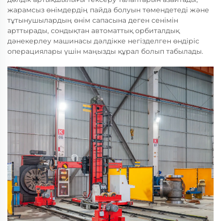
жарамсыз өнімдердің пайда болуын төмендетеді және
тұтынушылардың өнім сапасына деген сенімін
арттырады, сондықтан автоматтық орбиталдық
дәнекерлеу машинасы дәлдікке негізделген өндіріс
операциялары үшін маңызды құрал болып табылады.