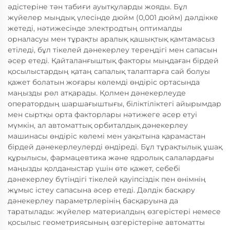
әдістеріне тән табиғи ауытқуларды жояды. Бұл
жүйелер мыңдық үлесінде дюйм (0,001 дюйм) дәлдікке
жетеді, нәтижесінде электродтың оптималды
орналасуы мен тұрақты аралық қашықтық қамтамасыз
етіледі, бұл тікелей дәнекерлеу тереңдігі мен сапасын
әсер етеді. Қайталанғыштық факторы мыңдаған бірдей
қосылыстардың қатаң сапалық талаптарға сай болуы
қажет болатын жоғары көлемді өндіріс ортасында
маңызды рөл атқарады. Қолмен дәнекерлеуде
оператордың шаршағыштығы, біліктіліктегі айырымдар
мен сыртқы орта факторлары нәтижеге әсер етуі
мүмкін, ал автоматтық орбиталдық дәнекерлеу
машинасы өндіріс көлемі мен уақытына қарамастан
бірдей дәнекерлеулерді өндіреді. Бұл тұрақтылық ұшақ
құрылысы, фармацевтика және ядролық салалардағы
маңызды қолданыстар үшін өте қажет, себебі
дәнекерлеу бүтіндігі тікелей қауіпсіздік пен өнімнің
жұмыс істеу сапасына әсер етеді. Дәлдік басқару
дәнекерлеу параметрлерінің басқаруына да
таратылады: жүйелер материалдың өзгерістері немесе
қосылыс геометриясының өзгерістеріне автоматты