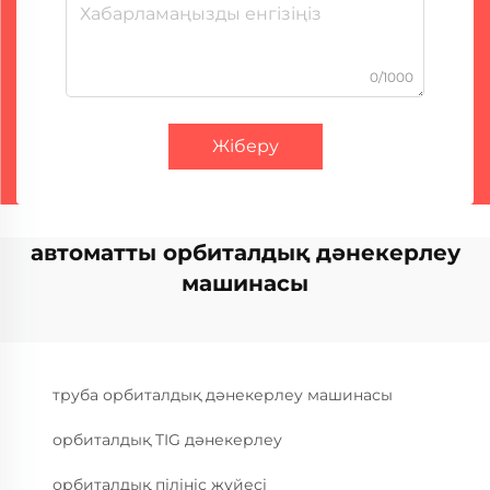
0/1000
Жіберу
автоматты орбиталдық дәнекерлеу
машинасы
труба орбиталдық дәнекерлеу машинасы
орбиталдық TIG дәнекерлеу
орбиталдық пілініс жүйесі