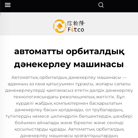
автоматты орбиталдық
дәнекерлеу машинасы
Автоматтық орбиталдық дәнекерлеу машинасы —
адамның аз ғана қатысуымен тұрақты, жоғары сапалы
дәнекерлеулерді қамтамасыз ететін дәлдік дәнекерлеу
технологиясындағы революциялық жетістік. Бұл
күрделі жабдық компьютермен басқарылатын
дәнекерлеу басын қолданады, ол трубалардың,
түтіктердің немесе цилиндрлік бөлшектердің шеңбері
бойымен айналады және біркелкі және сенімді
қосылыстарды құрады. Автоматтық орбиталдық
дәнекерлеу машинасы қозғалтқыштардың