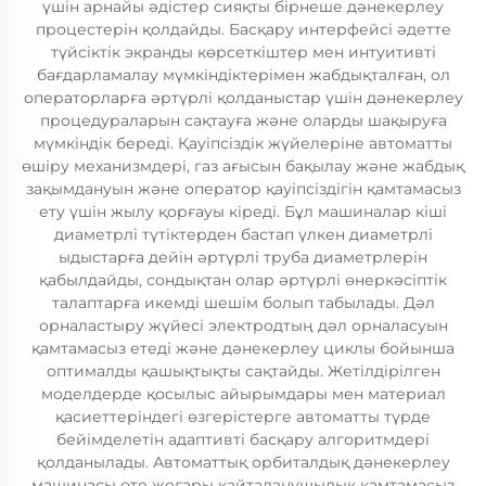
үшін арнайы әдістер сияқты бірнеше дәнекерлеу
процестерін қолдайды. Басқару интерфейсі әдетте
түйсіктік экранды көрсеткіштер мен интуитивті
бағдарламалау мүмкіндіктерімен жабдықталған, ол
операторларға әртүрлі қолданыстар үшін дәнекерлеу
процедураларын сақтауға және оларды шақыруға
мүмкіндік береді. Қауіпсіздік жүйелеріне автоматты
өшіру механизмдері, газ ағысын бақылау және жабдық
зақымдануын және оператор қауіпсіздігін қамтамасыз
ету үшін жылу қорғауы кіреді. Бұл машиналар кіші
диаметрлі түтіктерден бастап үлкен диаметрлі
ыдыстарға дейін әртүрлі труба диаметрлерін
қабылдайды, сондықтан олар әртүрлі өнеркәсіптік
талаптарға икемді шешім болып табылады. Дәл
орналастыру жүйесі электродтың дәл орналасуын
қамтамасыз етеді және дәнекерлеу циклы бойынша
оптималды қашықтықты сақтайды. Жетілдірілген
моделдерде қосылыс айырымдары мен материал
қасиеттеріндегі өзгерістерге автоматты түрде
бейімделетін адаптивті басқару алгоритмдері
қолданылады. Автоматтық орбиталдық дәнекерлеу
машинасы өте жоғары қайталанушылық қамтамасыз