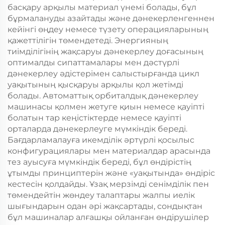
басқару арқылы материал үнемі болады, бұл
бұрмалануды азайтады және дәнекерленгеннен
кейінгі өңдеу немесе түзету операцияларының
қажеттілігін төмендетеді. Энергияның
тиімділігінің жақсаруы дәнекерлеу доғасының
оптималды сипаттамалары мен дәстүрлі
дәнекерлеу әдістерімен салыстырғанда цикл
уақытының қысқаруы арқылы қол жетімді
болады. Автоматтық орбиталдық дәнекерлеу
машинасы қолмен жетуге қиын немесе қауіпті
болатын тар кеңістіктерде немесе қауіпті
орталарда дәнекерлеуге мүмкіндік береді.
Бағдарламалауға икемділік әртүрлі қосылыс
конфигурациялары мен материалдар арасында
тез ауысуға мүмкіндік береді, бұл өндірістің
ұтымды принциптерін және «уақытында» өндіріс
кестесін қолдайды. Ұзақ мерзімді сенімділік пен
төмендейтін жөндеу талаптары жалпы иелік
шығындарын одан әрі жақсартады, сондықтан
бұл машиналар алғашқы ойланған өндірушілер