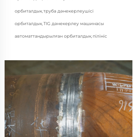
орбиталдық труба дәнекерлеушісі
орбиталдық TIG дәнекерлеу машинасы
автоматтандырылған орбиталдық пілініс