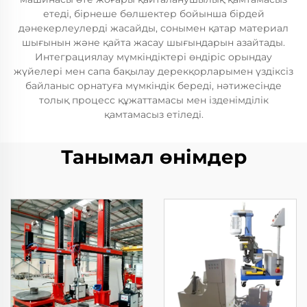
етеді, бірнеше бөлшектер бойынша бірдей
дәнекерлеулерді жасайды, сонымен қатар материал
шығынын және қайта жасау шығындарын азайтады.
Интеграциялау мүмкіндіктері өндіріс орындау
жүйелері мен сапа бақылау дерекқорларымен үздіксіз
байланыс орнатуға мүмкіндік береді, нәтижесінде
толық процесс құжаттамасы мен ізденімділік
қамтамасыз етіледі.
Танымал өнімдер