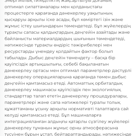
Энергиялық тиімділіктің жақсартылуы доғаның
оптимал сипаттамалары мен қолданыстағы
процестерге қарағанда дәнекерлеу уақытының
қысқаруы арқылы іске асады, бұл көміртегі ізін және
жұмыс істеу шығындарын төмендетеді. Бұл жүйелердің
тұрақты сапасы қалдықтардың деңгейін азайтады және
байланысты материалдардың шығынын төмендетеді,
нәтижесінде тұрақты өндіріс тәжірибелері мен
ресурстарды үнемдеу қолдайтын фактор болып
табылады. Дыбыс деңгейін төмендету – басқа бір
қауіпсіздік артықшылығы, себебі бақыланатын
дәнекерлеу ортасы мен оптимал параметрлер дәстүрлі
дәнекерлеу операцияларына қарағанда төмен дыбыс
деңгейін қамтамасыз етеді. Автоматтық орбиталдық
дәнекерлеу машинасы қауіпсіздік пен экологиялық
стандарттар талап ететін дәнекерлеу процедуралары,
параметрлері және сапа нәтижелері туралы толық
құжаттаманы ұсыну арқылы нормативті талаптарға сай
келуді қамтамасыз етеді. Бұл машиналарға
интеграцияланған алдыңғы қатарлы сүзгілеу жүйелері
дәнекерлеу тұманын жұмыс орны атмосферасына
түсуінен бұрын ұстап, бейтараптандырады, нәтижесінде