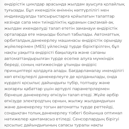
өндірістік циклдар арасында жылдам ауысуға қолайлық
туғызады. Бұл икемділік өнімнің көптүрлілігі мен
индивидуалды тапсырыстарға қойылатын талаптар
кезінде сапа мен тиімділіктің құрамын сақтамай-ақ
жылдам икемделуді талап ететін заманауи өндірістік
орталарда өте маңызды болып табылады. Автоматтық
орбиталдық дәнекерлеу машинасы өндірістік орындау
жүйелерімен (MES) үйлесімді түрде біріктірілген, бұл
нақты уақытта өндірісті бақылауға және сапаны
автоматтандырылған түрде есепке алуға мүмкіндік
береді, соның нәтижесінде ұтымды өндіріс
принциптері қолдауға алады. Бағдарламалау икемділігі
көп өткізулерлі дәнекерлеуге де қолданылады, онда
күрделі қосылыс дайындығы түбір, толтыру және
жоғарғы қабаттар үшін әртүрлі параметрлермен
бірнеше дәнекерлеу өткізуін талап етеді. Жүйе әрбір
өткізуде электродтың орнын, жылжу жылдамдығын
және дәнекерлеу тогын автоматты түрде реттейді,
сондықтан толық дәнекерлеу тізбегі бойынша оптимал
нәтижелер қамтамасыз етіледі. Сенсорлардың бірігуі
қосылыс дайындығының сапасы туралы нақты