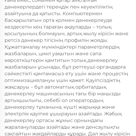
ғана емес, сонымен қатар аяқталған
дәнекерлердегі тереңдік пен кеуектіліктің
азайтуына да қатысты. Компьютермен
басқарылатын орта қолмен дәнекерлеуде
кездесетін кең тараған ақауларды – толық
қосылуының болмауын, артық жылу кірісін және
ретсіз дәнекер тігісінің профилін жояды.
Құжаттамалау мүмкіндіктері параметрлердің
жазбаларын, цикл уақытын және сапа
көрсеткіштерін қамтитын толық дәнекерлеу
жазбаларын ұсынады, бұл реттеуші органдарға
сәйкестікті қамтамасыз ету үшін және процестің
оптимизациялануы үшін қажет. Қауіпсіздіктің
жақсаруы – бұл автоматтық орбиталдық
дәнекерлеу машинасының тағы бір маңызды
артықшылығы, себебі ол оператордың
дәнекерлеу тұманына, күшті жарыққа және
электрлік қауіпке ұшырауын азайтады. Жабық
дәнекерлеу ортасы жұмыс орнындағы
жаралануларды азайтады және денсаулықты
сақтайтын жағдайларды құрады. Дәл жылу кірісін