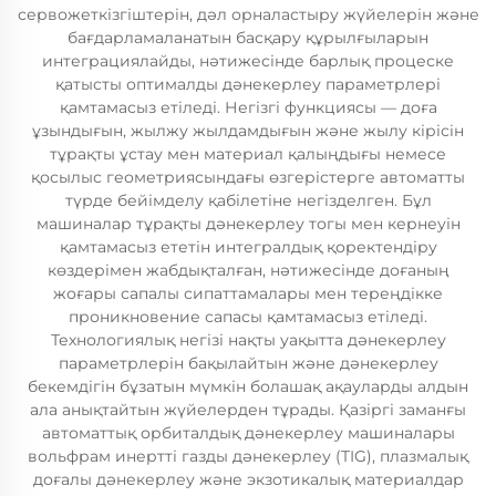
сервожеткізгіштерін, дәл орналастыру жүйелерін және
бағдарламаланатын басқару құрылғыларын
интеграциялайды, нәтижесінде барлық процеске
қатысты оптималды дәнекерлеу параметрлері
қамтамасыз етіледі. Негізгі функциясы — доға
ұзындығын, жылжу жылдамдығын және жылу кірісін
тұрақты ұстау мен материал қалыңдығы немесе
қосылыс геометриясындағы өзгерістерге автоматты
түрде бейімделу қабілетіне негізделген. Бұл
машиналар тұрақты дәнекерлеу тогы мен кернеуін
қамтамасыз ететін интегралдық қоректендіру
көздерімен жабдықталған, нәтижесінде доғаның
жоғары сапалы сипаттамалары мен тереңдікке
проникновение сапасы қамтамасыз етіледі.
Технологиялық негізі нақты уақытта дәнекерлеу
параметрлерін бақылайтын және дәнекерлеу
бекемдігін бұзатын мүмкін болашақ ақауларды алдын
ала анықтайтын жүйелерден тұрады. Қазіргі заманғы
автоматтық орбиталдық дәнекерлеу машиналары
вольфрам инертті газды дәнекерлеу (TIG), плазмалық
доғалы дәнекерлеу және экзотикалық материалдар