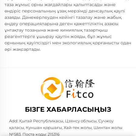
таза жұмыс орны жағдайлары қалыптасады және
өндіріс персоналының ұзақ мерзімді денсаулық қаупі
азаяды. Дәнекерлеуден кейінгі тазалау және жабық
өңдеу операцияларына деген қажеттіліктің азаюы
ұнтақтау тозаңына және химиялық тазартқыш
реагенттерге ұшырау қаупін жояды, бұл жұмыс
орнының қауіпсіздігі мен экологиялық қорғанысты одан
әрі жақсартады.
БІЗГЕ ХАБАРЛАСЫҢЫЗ
Add: Қытай Республикасы, Цзянсу облысы, Сучжоу
қаласы, Куншан қоршағы, Хай-тек жолы, Шинтан жолы
№583. Поста коды: 215316