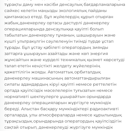
тұрақты даму мен кәсіби денсаулық бағдарламаларына
сәйкес келетін маңызды экологиялық пайданы
қамтамасыз етеді. Бұл жүйелердің құрып отырған
жабық дәнекерлеу ортасы дәстүрлі дәнекерлеу
операцияларында денсаулыққа қауіпті болып
табылатын дәнекерлеу тұманын, шашырауын және
күшті ультракүлгін сәулеленуін тиімді түрде ұстап
тұрады. Бұл ұстау қабілеті оператордың зиянды
заттарға ұшырауын азайтады және көп энергия
жұмсайтын және күрделі техникалық қызмет көрсетуді
талап ететін кеңістікті желдету жүйелерінің
қажеттілігін жояды. Автоматтық орбиталдық
дәнекерлеу машинасының автоматтандырылған
сипаты адамдардың кіруі қауіпті немесе реттелетін
ортада қауіпсіздік мәселелерін туғызатын немесе
нормативті шектеулерге ұшырайтын орындарда
дәнекерлеу операцияларын жүргізуге мүмкіндік
береді. Алыстан басқару мүмкіндіктері радиоактивті
орталарда, улы атмосфераларда немесе құрылымдық
тұрақсыздық орындарында оператордың қауіпсіздігін
сақтай отырып, дәнекерлеуді жүргізуге мүмкіндік