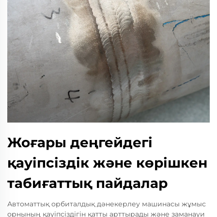
Жоғары деңгейдегі
қауіпсіздік және көрішкен
табиғаттық пайдалар
Автоматтық орбиталдық дәнекерлеу машинасы жұмыс
орнының қауіпсіздігін қатты арттырады және заманауи