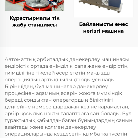
Құрастырмалы тік
Байланысты емес
жабу станциясы
негізгі машина
Автоматтық орбиталдық дәнекерлеу машинасы
өндірістік ортада өнімділік, сапа және өндірістің
тиімділігіне тікелей әсер ететін маңызды
операциялық артықшылықтарды ұсынады.
Біріншіден, бұл машиналар дәнекерлеу
процесінен адамның әсерін жоюға мүмкіндік
береді, сондықтан оператордың біліктілігі
деңгейіне немесе шаршаған кезіне қарамастан,
әрбір қосылыс нақты талаптарға сай болады. Бұл
тұрақтылық қабылданбаған бұйымдардың санын
азайтады және қолмен дәнекерлеу
операцияларында кездесетін қымбатқа түсетін