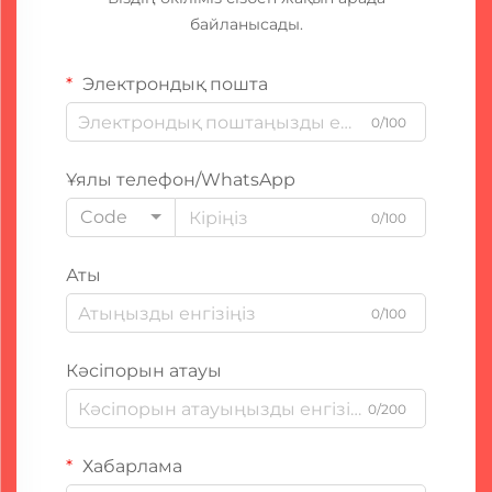
байланысады.
Электрондық пошта
0/100
Ұялы телефон/WhatsApp
Code
0/100
Аты
0/100
Кәсіпорын атауы
0/200
Хабарлама