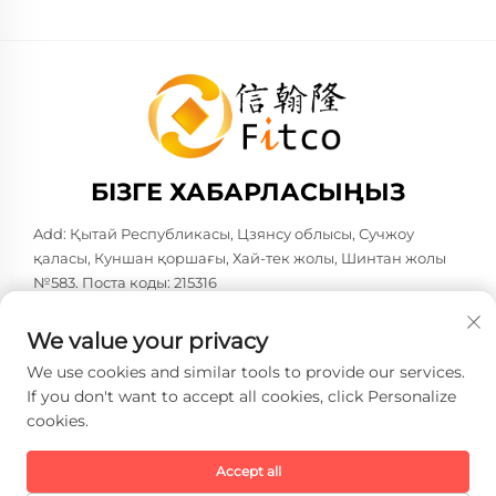
БІЗГЕ ХАБАРЛАСЫҢЫЗ
Add: Қытай Республикасы, Цзянсу облысы, Сучжоу
қаласы, Куншан қоршағы, Хай-тек жолы, Шинтан жолы
№583. Поста коды: 215316
Тел:
+86-137 6186 0079
We value your privacy
Электрондық пошта:
[email protected]
We use cookies and similar tools to provide our services.
If you don't want to accept all cookies, click Personalize
cookies.
Copyright © 2026 Faith-Han Intelligent Technology Co., Ltd.
Барлық құқықтар сақталған. -
Жеке деректерді қорғау
саясаты
Accept all