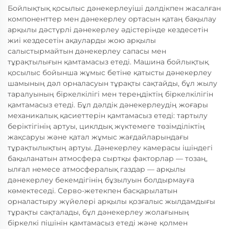
Бойлықтық қосылыс дәнекерлеуіші дәлдікпен жасалған
компоненттер мен дәнекерлеу ортасын қатаң бақылау
арқылы дәстүрлі дәнекерлеу әдістерінде кездесетін
жиі кездесетін ақауларды жою арқылы
салыстырмайтын дәнекерлеу сапасы мен
тұрақтылығын қамтамасыз етеді. Машина бойлықтық
қосылыс бойынша жұмыс бетіне қатысты дәнекерлеу
шамының дәл орналасуын тұрақты сақтайды, бұл жылу
таралуының біркелкілігі мен тереңдіктің біркелкілігін
қамтамасыз етеді. Бұл дәлдік дәнекерлеудің жоғары
механикалық қасиеттерін қамтамасыз етеді: тартылу
беріктігінің артуы, циклдық жүктемеге төзімділіктің
жақсаруы және қатал жұмыс жағдайларындағы
тұрақтылықтың артуы. Дәнекерлеу камерасы ішіндегі
бақыланатын атмосфера сыртқы факторлар — тозаң,
ылғал немесе атмосфералық газдар — арқылы
дәнекерлеу бекемдігінің бұзылуын болдырмауға
көмектеседі. Серво-жетекпен басқарылатын
орналастыру жүйелері арқылы қозғалыс жылдамдығы
тұрақты сақталады, бұл дәнекерлеу жолағының
біркелкі пішінін қамтамасыз етеді және қолмен