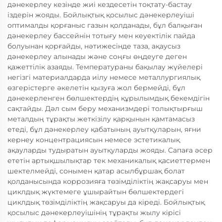
дәнекерлеу кезінде жиі кездесетін тоқтату-бастау
іздерін жояды. Бойлықтық қосылыс дәнекерлеуіші
оптималды қорғаныс газын қолданады, бұл балқыған
дәнекерлеу бассейнін тотығу мен кеуектілік пайда
болуынан қорғайды, нәтижесінде таза, ақаусыз
дәнекерлеу алынады және соңғы өңдеуге деген
қажеттілік азаяды. Температураны бақылау жүйелері
негізгі материалдарда иілу немесе металлургиялық
өзгерістерге әкелетін қызуға жол бермейді, бұл
дәнекерленген бөлшектердің құрылымдық бекемдігін
сақтайды. Дәл сым беру механизмдері толықтырғыш
металдың тұрақты жеткізілу қарқынын қамтамасыз
етеді, бұл дәнекерлеу қабатының ауытқуларын, яғни
кернеу концентрациясын немесе эстетикалық
ақауларды тудыратын ауытқуларды жояды. Сапаға әсер
ететін артықшылықтар тек механикалық қасиеттермен
шектелмейді, сонымен қатар асылбұршақ болат
қолданысында коррозияға төзімділіктің жақсаруы мен
циклдық жүктемеге ұшырайтын бөлшектердегі
циклдық төзімділіктің жақсаруы да кіреді. Бойлықтық
қосылыс дәнекерлеуішінің тұрақты жылу кірісі