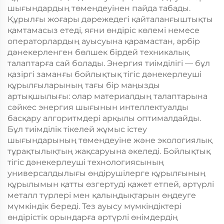
шығындардың төмендеуінен пайда табады.
Құрылғы жоғары дәрежедегі қайталанғыштықты
қамтамасыз етеді, яғни өндіріс көлемі немесе
операторлардың ауысуына қарамастан, әрбір
дәнекерленген бөлшек бірдей техникалық
талаптарға сай болады. Энергия тиімділігі — бұл
қазіргі заманғы бойлықтық тігіс дәнекерлеуші
құрылғыларының тағы бір маңызды
артықшылығы: олар материалдың талаптарына
сәйкес энергия шығынын интеллектуалды
басқару алгоритмдері арқылы оптималдайды.
Бұл тиімділік тікелей жұмыс істеу
шығындарының төмендеуіне және экологиялық
тұрақтылықтың жақсаруына әкеледі. Бойлықтық
тігіс дәнекерлеуші технологиясының
универсалдылығы өндірушілерге құрылғының
құрылымын қатты өзгертуді қажет етпей, әртүрлі
металл түрлері мен қалыңдықтарын өңдеуге
мүмкіндік береді. Тез ауысу мүмкіндіктері
өндірістік орындарға әртүрлі өнімдердің