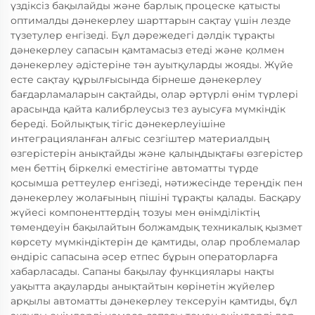
үздіксіз бақылайды және барлық процеске қатысты
оптималды дәнекерлеу шарттарын сақтау үшін лезде
түзетулер енгізеді. Бұл дәрежедегі дәлдік тұрақты
дәнекерлеу сапасын қамтамасыз етеді және қолмен
дәнекерлеу әдістеріне тән ауытқуларды жояды. Жүйе
есте сақтау құрылғысында бірнеше дәнекерлеу
бағдарламаларын сақтайды, олар әртүрлі өнім түрлері
арасында қайта калибрлеусыз тез ауысуға мүмкіндік
береді. Бойлықтық тігіс дәнекерлеуішіне
интеграцияланған алғыс сезгіштер материалдың
өзгерістерін анықтайды және қалыңдықтағы өзгерістер
мен беттің біркелкі еместігіне автоматты түрде
қосымша реттеулер енгізеді, нәтижесінде тереңдік пен
дәнекерлеу жолағының пішіні тұрақты қалады. Басқару
жүйесі компоненттердің тозуы мен өнімділіктің
төмендеуін бақылайтын болжамдық техникалық қызмет
көрсету мүмкіндіктерін де қамтиды, олар проблемалар
өндіріс сапасына әсер етпес бұрын операторларға
хабарласады. Сапаны бақылау функциялары нақты
уақытта ақауларды анықтайтын көрінетін жүйелер
арқылы автоматты дәнекерлеу тексеруін қамтиды, бұл