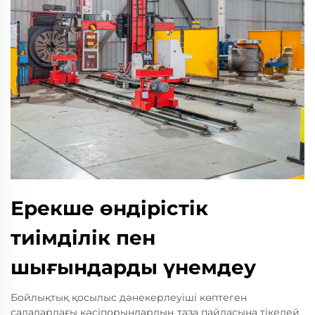
Ерекше өндірістік
тиімділік пен
шығындарды үнемдеу
Бойлықтық қосылыс дәнекерлеуіші көптеген
салалардағы кәсіпорындардың таза пайдасына тікелей