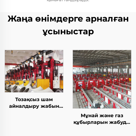
Жаңа өнімдерге арналған
ұсыныстар
Тозақсыз шам
айналдыру жабын
станциясы
Мұнай және газ
құбырларын жабуды
жабу TIG дәнекерлеу
машинасы