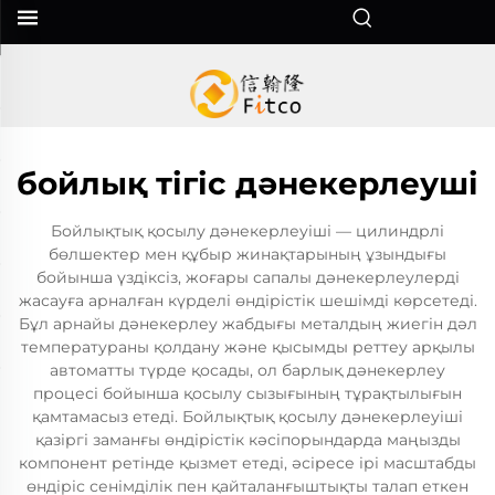
бойлық тігіс дәнекерлеуші
Бойлықтық қосылу дәнекерлеуіші — цилиндрлі
бөлшектер мен құбыр жинақтарының ұзындығы
бойынша үздіксіз, жоғары сапалы дәнекерлеулерді
жасауға арналған күрделі өндірістік шешімді көрсетеді.
Бұл арнайы дәнекерлеу жабдығы металдың жиегін дәл
температураны қолдану және қысымды реттеу арқылы
автоматты түрде қосады, ол барлық дәнекерлеу
процесі бойынша қосылу сызығының тұрақтылығын
қамтамасыз етеді. Бойлықтық қосылу дәнекерлеуіші
қазіргі заманғы өндірістік кәсіпорындарда маңызды
компонент ретінде қызмет етеді, әсіресе ірі масштабды
өндіріс сенімділік пен қайталанғыштықты талап еткен