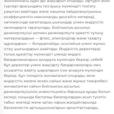
экономикасы одан әрі жақсарып отырады. Әртүрлі өнім
түрлері арасындағы тез ауысу мүмкіндігі тоқтату
уақытын азайтады және машина пайдаланылуының
коэффициентін максималды деңгейге көтереді,
нәтижесінде капиталдық шығындар үлкен өндірістік
көлемдерге таратылады. Бойлықтық қосылыс
дәнекерлеуіші қолмен дәнекерлеуге қажетті тұтыну
материалдарын — флюс, электродтар және тазарту
құралдарын — болдырмайды, осылайша үнемі жұмыс
істеу шығындарын азайтады. Өндірістік деректерді
толық құжаттау мүмкіндігі үнемді өндіріс
бағдарламаларын қолдауға мүмкіндік береді, себебі
бұл деректер үнемі жақсарту бағдарламалары мен
ысырапты азайту шараларын іске асыруға мүмкіндік
береді. Бұл тиімділік жинақталып отырады, яғни
өндірістің көлемі өскен сайын және жұмыс тәжірибесі
жинақталған сайын бойлықтық қосылыс
дәнекерлеуішінің инвестициясы барынша құнды болып
келеді; соңында бастапқы бағалаулардан асып түсетін
табыс әкеледі және қатаң нарық жағдайларында
бәсекелестік артықшылықтарын қалыптастырады.