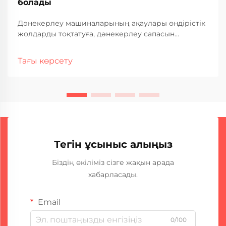
болады
Дәнекерлеу машиналарының ақаулары өндірістік
жолдарды тоқтатуға, дәнекерлеу сапасын
нашарлатуға және өнеркәсіптік операцияларда
қымбатқа түсетін тоқтап қалуға әкелуі мүмкін. Жиі
Тағы көрсету
кездесетін ақаулар мен олардың ақаулықтарын
анықтау әдістерін түсіну — тұрақты дәнекерлеу
өнімділігін қамтамасыз ету үшін өте маңызды...
Тегін ұсыныс алыңыз
Біздің өкіліміз сізге жақын арада
хабарласады.
Email
0/100