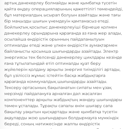
артық дәнекерлеу болмайды және қымбатқа түсетін
қайта өңдеу операцияларының қажеттілігі төмендейді,
бұл материалдың ысырап болуын азайтады және тағы
бір маңызды шығын үнемдеуін қамтамасыз етеді.
Бойлықтық қосылыс дәнекерлеуіші бірнеше қолмен
дәнекерлеу орындарына қарағанда аз ғана жер алады,
осылайша өндірістік орынның пайдаланылуын
оптималды етеді және үлкен өндірістік аумақтармен
байланысты қосымша шығындарды азайтады. Электр
энергиясы тек белсенді дәнекерлеу циклдары кезінде
ғана тұтылатындай етіп оптималды қуат беру
жүйелерін қолдану арқылы энергия тиімділігі артады,
бұл үзіліссіз жұмыс істейтін басқа жабдықтарға
қарағанда коммуналдық шығындарды азайтады.
Тексеру ортасының бақыланатын сипаты мен ұзақ
мерзімді пайдалануға арналған дәл жасалған
компоненттер арқылы жабдықтың жөндеу шығындары
төмен ұсталады. Тұрақты сапалы өнім шығару сапа
бақылау уақытын қысқартады және қымбатқа түсетін
ақауларды жою шығындарын болдырмауға мүмкіндік
береді, соның нәтижесінде жалпы өндірістік