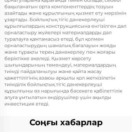
орнатуларына қарағанда төмен болады, себебі
бақыланатын орта компоненттердің тозуын
азайтады және құрылғының қызмет ету мерзімін
ұзартады. Бойлықтық тігіс дәнекерлеуші
құрылғылардың конструкциясына енгізілген дәл
орналастыру жүйелері материалдарды дәл
туралауға қамтамасыз етеді, бұл қолмен
орналастырудың шамалық бағалауын жояды
және тұрақты терең дәнекерлеу пен жоғары
беріктікке әкеледі. Қызмет көрсету
шығындарының төмендеуі, материалдардың
тиімді пайдаланылуы және қайта жасау
қажеттілігінің азаюы арқылы қол жеткізілетін
тиімділік бойлықтық тігіс дәнекерлеуші
құрылғыны өз нарығында бәсекеге қабілеттілік
алуға ұмтылатын өндірушілер үшін ақылды
инвестиция етеді.
Соңғы хабарлар