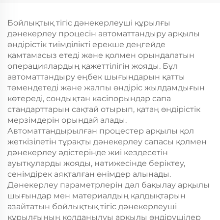
Бойлықтық тігіс дәнекерлеуші құрылғы
дәнекерлеу процесін автоматтандыру арқылы
өндірістік тиімділікті ерекше деңгейде
қамтамасыз етеді және қолмен орындалатын
операциялардың қажеттілігін жояды. Бұл
автоматтандыру еңбек шығындарын қатты
төмендетеді және жалпы өндіріс жылдамдығын
көтереді, сондықтан кәсіпорындар сапа
стандарттарын сақтай отырып, қатаң өндірістік
мерзімдерін орындай алады.
Автоматтандырылған процестер арқылы қол
жеткізілетін тұрақты дәнекерлеу сапасы қолмен
дәнекерлеу әдістерінде жиі кездесетін
ауытқуларды жояды, нәтижесінде беріктеу,
сенімдірек аяқталған өнімдер алынады.
Дәнекерлеу параметрлерін дәл бақылау арқылы
шығындар мен материалдың қалдықтарын
азайтатын бойлықтық тігіс дәнекерлеуші
құрылғының қолданылуы арқылы өндірушілер