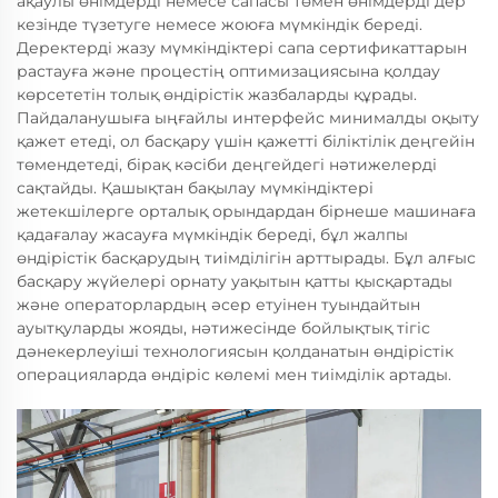
ақаулы өнімдерді немесе сапасы төмен өнімдерді дер
кезінде түзетуге немесе жоюға мүмкіндік береді.
Деректерді жазу мүмкіндіктері сапа сертификаттарын
растауға және процестің оптимизациясына қолдау
көрсететін толық өндірістік жазбаларды құрады.
Пайдаланушыға ыңғайлы интерфейс минималды оқыту
қажет етеді, ол басқару үшін қажетті біліктілік деңгейін
төмендетеді, бірақ кәсіби деңгейдегі нәтижелерді
сақтайды. Қашықтан бақылау мүмкіндіктері
жетекшілерге орталық орындардан бірнеше машинаға
қадағалау жасауға мүмкіндік береді, бұл жалпы
өндірістік басқарудың тиімділігін арттырады. Бұл алғыс
басқару жүйелері орнату уақытын қатты қысқартады
және операторлардың әсер етуінен туындайтын
ауытқуларды жояды, нәтижесінде бойлықтық тігіс
дәнекерлеуіші технологиясын қолданатын өндірістік
операцияларда өндіріс көлемі мен тиімділік артады.