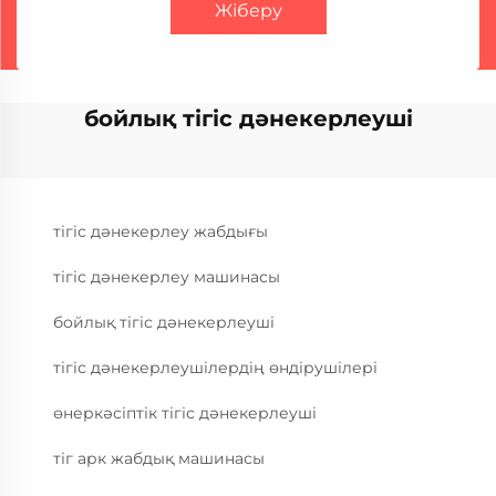
Жіберу
бойлық тігіс дәнекерлеуші
тігіс дәнекерлеу жабдығы
тігіс дәнекерлеу машинасы
бойлық тігіс дәнекерлеуші
тігіс дәнекерлеушілердің өндірушілері
өнеркәсіптік тігіс дәнекерлеуші
тіг арк жабдық машинасы