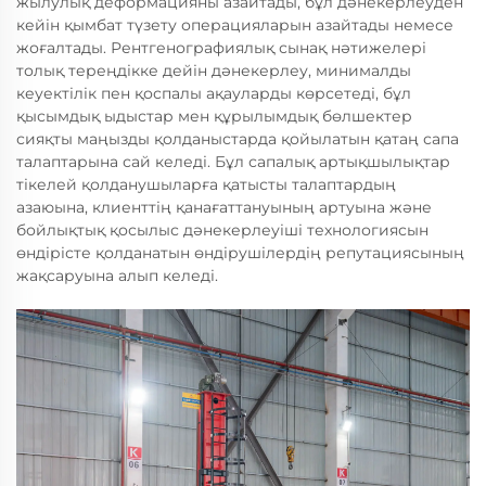
жылулық деформацияны азайтады, бұл дәнекерлеуден
кейін қымбат түзету операцияларын азайтады немесе
жоғалтады. Рентгенографиялық сынақ нәтижелері
толық тереңдікке дейін дәнекерлеу, минималды
кеуектілік пен қоспалы ақауларды көрсетеді, бұл
қысымдық ыдыстар мен құрылымдық бөлшектер
сияқты маңызды қолданыстарда қойылатын қатаң сапа
талаптарына сай келеді. Бұл сапалық артықшылықтар
тікелей қолданушыларға қатысты талаптардың
азаюына, клиенттің қанағаттануының артуына және
бойлықтық қосылыс дәнекерлеуіші технологиясын
өндірісте қолданатын өндірушілердің репутациясының
жақсаруына алып келеді.