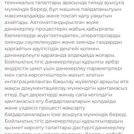
техникалық талаптары арасында тиімді ауысуға
мүмкіндік береді, бұл машина пайдаланылуын
максималдайды және тоқтап қалу уақытын
азайтады. Автоматтандырылған жүйе
дәнекерлеу процестерін жабық қабырғалы
бөлмелерде жүргізетіндіктен, операторларды
зиянды сәулеленуден және зиянды газдардан
қорғайтын қауіпсіздік деңгейі қолмен
дәнекерлеуге қарағанда әлдеқайда жоғары.
Бойлықтық тігіс дәнекерлеуші құрылғы әрбір
өндірістік цикл үшін дәнекерлеу параметрлері
мен сапа көрсеткіштерін жазып алатын
интеграцияланған бақылау жүйелері арқылы өте
жақсы документациялау мүмкіндігін қамтамасыз
етеді. Бұл деректерді жинау сапа кепілдігін
қамтамасыз ету бағдарламаларын қолдайды
және үздіксіз процесті жақсарту
бағдарламаларын іске асыруға мүмкіндік береді.
Бойлықтық тігіс дәнекерлеуші құрылғылардың
қызмет көрсету талаптары дәстүрлі дәнекерлеу