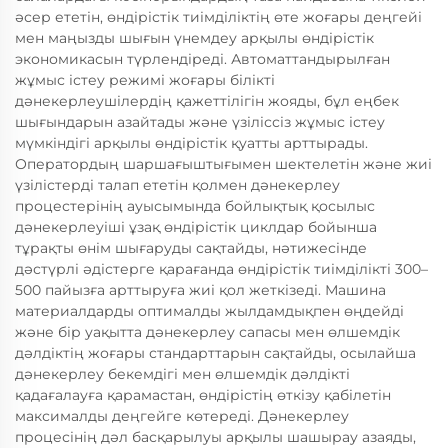
әсер ететін, өндірістік тиімділіктің өте жоғары деңгейі
мен маңызды шығын үнемдеу арқылы өндірістік
экономикасын түрлендіреді. Автоматтандырылған
жұмыс істеу режимі жоғары білікті
дәнекерлеушілердің қажеттілігін жояды, бұл еңбек
шығындарын азайтады және үзіліссіз жұмыс істеу
мүмкіндігі арқылы өндірістік қуатты арттырады.
Оператордың шаршағыштығымен шектелетін және жиі
үзілістерді талап ететін қолмен дәнекерлеу
процестерінің ауысымында бойлықтық қосылыс
дәнекерлеуіші ұзақ өндірістік циклдар бойынша
тұрақты өнім шығаруды сақтайды, нәтижесінде
дәстүрлі әдістерге қарағанда өндірістік тиімділікті 300–
500 пайызға арттыруға жиі қол жеткізеді. Машина
материалдарды оптималды жылдамдықпен өңдейді
және бір уақытта дәнекерлеу сапасы мен өлшемдік
дәлдіктің жоғары стандарттарын сақтайды, осылайша
дәнекерлеу бекемдігі мен өлшемдік дәлдікті
қадағалауға қарамастан, өндірістің өткізу қабілетін
максималды деңгейге көтереді. Дәнекерлеу
процесінің дәл басқарылуы арқылы шашырау азаяды,