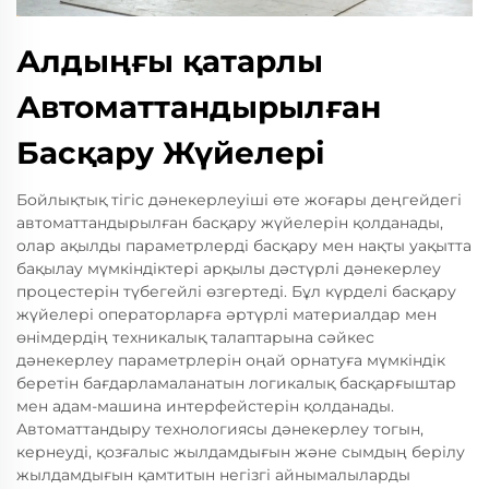
Алдыңғы қатарлы
Автоматтандырылған
Басқару Жүйелері
Бойлықтық тігіс дәнекерлеуіші өте жоғары деңгейдегі
автоматтандырылған басқару жүйелерін қолданады,
олар ақылды параметрлерді басқару мен нақты уақытта
бақылау мүмкіндіктері арқылы дәстүрлі дәнекерлеу
процестерін түбегейлі өзгертеді. Бұл күрделі басқару
жүйелері операторларға әртүрлі материалдар мен
өнімдердің техникалық талаптарына сәйкес
дәнекерлеу параметрлерін оңай орнатуға мүмкіндік
беретін бағдарламаланатын логикалық басқарғыштар
мен адам-машина интерфейстерін қолданады.
Автоматтандыру технологиясы дәнекерлеу тогын,
кернеуді, қозғалыс жылдамдығын және сымдың берілу
жылдамдығын қамтитын негізгі айнымалыларды