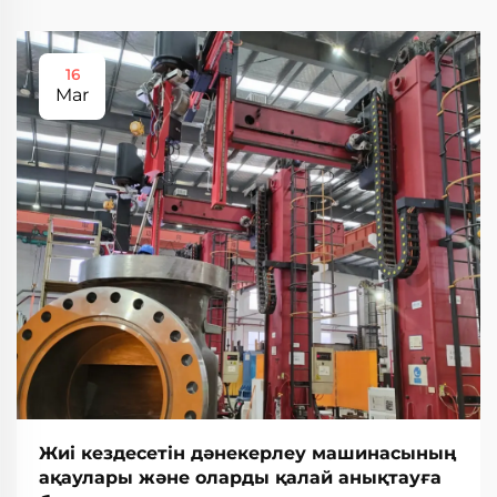
16
Mar
Жиі кездесетін дәнекерлеу машинасының
ақаулары және оларды қалай анықтауға