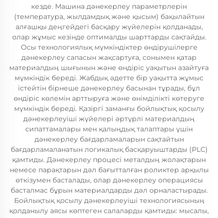
кезде. Машина дәнекерлеу параметрлерін
(температура, жылдамдық және қысым) бақылайтын
алғашқы деңгейдегі басқару жүйелерін қолданады,
олар жұмыс кезінде оптималды шарттарды сақтайды.
Осы технологиялық мүмкіндіктер өндірушілерге
дәнекерлеу сапасын жақсартуға, сонымен қатар
материалдың шығынын және өндіріс уақытын азайтуға
мүмкіндік береді. Жабдық әдетте бір уақытта жұмыс
істейтін бірнеше дәнекерлеу басынан тұрады, бұл
өндіріс көлемін арттыруға және өнімділікті көтеруге
мүмкіндік береді. Қазіргі заманғы бойлықтық қосылу
дәнекерлеуіші жүйелері әртүрлі материалдың
сипаттамалары мен қалыңдық талаптары үшін
дәнекерлеу бағдарламаларын сақтайтын
бағдарламаланатын логикалық басқаруыштарды (PLC)
қамтиды. Дәнекерлеу процесі металдың жолақтарын
немесе парақтарын дәл бағытталған роликтер арқылы
өткізумен басталады, олар дәнекерлеу операциясы
басталмас бұрын материалдарды дәл орналастырады.
Бойлықтық қосылу дәнекерлеуіші технологиясының
қолданылу аясы көптеген салаларды қамтиды: мысалы,