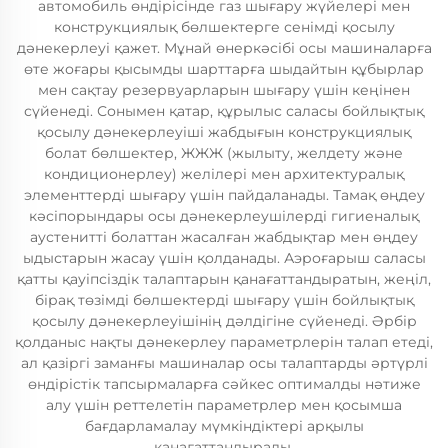
автомобиль өндірісінде газ шығару жүйелері мен
конструкциялық бөлшектерге сенімді қосылу
дәнекерлеуі қажет. Мұнай өнеркәсібі осы машиналарға
өте жоғары қысымды шарттарға шыдайтын құбырлар
мен сақтау резервуарларын шығару үшін кеңінен
сүйенеді. Сонымен қатар, құрылыс саласы бойлықтық
қосылу дәнекерлеуіші жабдығын конструкциялық
болат бөлшектер, ЖЖЖ (жылыту, желдету және
кондиционерлеу) желілері мен архитектуралық
элементтерді шығару үшін пайдаланады. Тамақ өңдеу
кәсіпорындары осы дәнекерлеушілерді гигиеналық
аустенитті болаттан жасалған жабдықтар мен өңдеу
ыдыстарын жасау үшін қолданады. Аэроғарыш саласы
қатты қауіпсіздік талаптарын қанағаттандыратын, жеңіл,
бірақ төзімді бөлшектерді шығару үшін бойлықтық
қосылу дәнекерлеуішінің дәлдігіне сүйенеді. Әрбір
қолданыс нақты дәнекерлеу параметрлерін талап етеді,
ал қазіргі заманғы машиналар осы талаптарды әртүрлі
өндірістік тапсырмаларға сәйкес оптималды нәтиже
алу үшін реттелетін параметрлер мен қосымша
бағдарламалау мүмкіндіктері арқылы
қанағаттандырады.