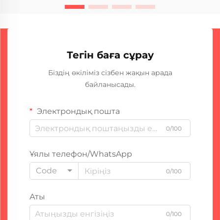
Тегін баға сұрау
Біздің өкіліміз сізбен жақын арада
байланысады.
Электрондық пошта
0/100
Ұялы телефон/WhatsApp
Code
0/100
Аты
0/100