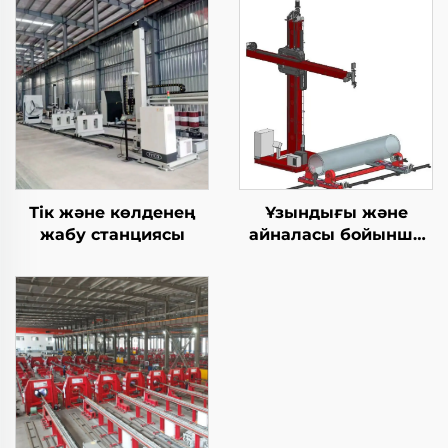
Тік және көлденең
Ұзындығы және
жабу станциясы
айналасы бойынша
дәнекерлеу TIG
жабдығы