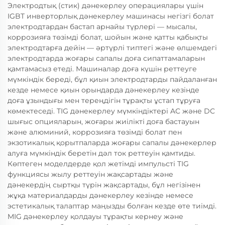
Электродтық (стик) дәнекерлеу операциялары үшін
IGBT инверторлық дәнекерлеу машинасы негізгі болат
электродтардан бастап арнайы түрлері — мысалы,
коррозияға төзімді болат, шойын және қатты қабықты
электродтарға дейін — әртүрлі типтегі және өлшемдегі
электродтарда жоғары сапалы доға сипаттамаларын
қамтамасыз етеді. Машиналар доға күшін реттеуге
мүмкіндік береді, бұл қиын электродтарды пайдаланған
кезде немесе қиын орындарда дәнекерлеу кезінде
доға ұзындығы мен тереңдігін тұрақты ұстап тұруға
көмектеседі. TIG дәнекерлеу мүмкіндіктері AC және DC
шығыс опцияларын, жоғары жиілікті доға бастауын
және алюминий, коррозияға төзімді болат пен
экзотикалық қорытпаларда жоғары сапалы дәнекерлер
алуға мүмкіндік беретін дәл ток реттеуін қамтиды.
Көптеген моделдерде қол жетімді импульсті TIG
функциясы жылу реттеуін жақсартады және
дәнекердің сыртқы түрін жақсартады, бұл негізінен
жұқа материалдарды дәнекерлеу кезінде немесе
эстетикалық талаптар маңызды болған кезде өте тиімді.
MIG дәнекерлеу қолдауы тұрақты кернеу және