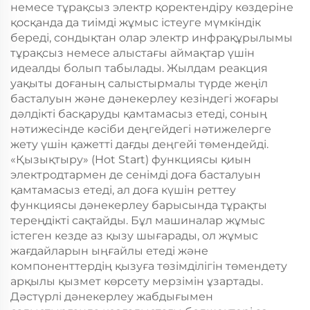
немесе тұрақсыз электр қоректендіру көздеріне
қосқанда да тиімді жұмыс істеуге мүмкіндік
береді, сондықтан олар электр инфрақұрылымы
тұрақсыз немесе алыстағы аймақтар үшін
идеалды болып табылады. Жылдам реакция
уақыты доғаның салыстырмалы түрде жеңіл
басталуын және дәнекерлеу кезіндегі жоғары
дәлдікті басқаруды қамтамасыз етеді, соның
нәтижесінде кәсіби деңгейдегі нәтижелерге
жету үшін қажетті дағды деңгейі төмендейді.
«Қызықтыру» (Hot Start) функциясы қиын
электродтармен де сенімді доға басталуын
қамтамасыз етеді, ал доға күшін реттеу
функциясы дәнекерлеу барысында тұрақты
тереңдікті сақтайды. Бұл машиналар жұмыс
істеген кезде аз қызу шығарады, ол жұмыс
жағдайларын ыңғайлы етеді және
компоненттердің қызуға төзімділігін төмендету
арқылы қызмет көрсету мерзімін ұзартады.
Дәстүрлі дәнекерлеу жабдығымен