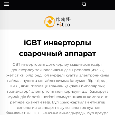
iGBT инверторлы
сварочный аппарат
IGBT инверторлы дәнекерлеу машинасы қазіргі
дәнекерлеу технологиясындағы революциялық
жетістікті білдіреді, ол күрделі қуатты электрониканы
пайдаланушыға ыңғайлы жұмыс істеумен біріктіреді.
IGBT, яғни "Изоляцияланған қақпалы биполярлық
транзистор", электр тогы мен кернеуін дәл басқаруға
мүмкіндік беретін негізгі коммутациялық компонент
ретінде қызмет етеді. Бұл озық жартылай өткізгіш
технология стандартты ауыспалы ток қуатын
бақыланатын DC шығысына айналдырады, бұл әртүрлі