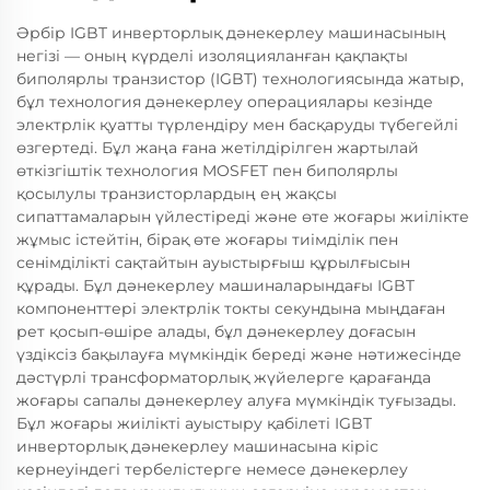
Әрбір IGBT инверторлық дәнекерлеу машинасының
негізі — оның күрделі изоляцияланған қақпақты
биполярлы транзистор (IGBT) технологиясында жатыр,
бұл технология дәнекерлеу операциялары кезінде
электрлік қуатты түрлендіру мен басқаруды түбегейлі
өзгертеді. Бұл жаңа ғана жетілдірілген жартылай
өткізгіштік технология MOSFET пен биполярлы
қосылулы транзисторлардың ең жақсы
сипаттамаларын үйлестіреді және өте жоғары жиілікте
жұмыс істейтін, бірақ өте жоғары тиімділік пен
сенімділікті сақтайтын ауыстырғыш құрылғысын
құрады. Бұл дәнекерлеу машиналарындағы IGBT
компоненттері электрлік токты секундына мыңдаған
рет қосып-өшіре алады, бұл дәнекерлеу доғасын
үздіксіз бақылауға мүмкіндік береді және нәтижесінде
дәстүрлі трансформаторлық жүйелерге қарағанда
жоғары сапалы дәнекерлеу алуға мүмкіндік туғызады.
Бұл жоғары жиілікті ауыстыру қабілеті IGBT
инверторлық дәнекерлеу машинасына кіріс
кернеуіндегі тербелістерге немесе дәнекерлеу