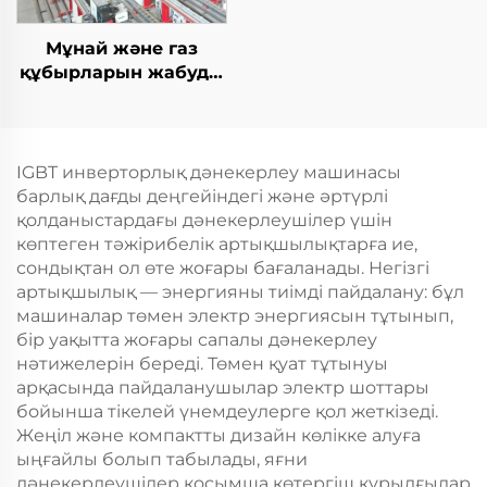
Мұнай және газ
құбырларын жабуды
жабу TIG дәнекерлеу
машинасы
IGBT инверторлық дәнекерлеу машинасы
барлық дағды деңгейіндегі және әртүрлі
қолданыстардағы дәнекерлеушілер үшін
көптеген тәжірибелік артықшылықтарға ие,
сондықтан ол өте жоғары бағаланады. Негізгі
артықшылық — энергияны тиімді пайдалану: бұл
машиналар төмен электр энергиясын тұтынып,
бір уақытта жоғары сапалы дәнекерлеу
нәтижелерін береді. Төмен қуат тұтынуы
арқасында пайдаланушылар электр шоттары
бойынша тікелей үнемдеулерге қол жеткізеді.
Жеңіл және компактты дизайн көлікке алуға
ыңғайлы болып табылады, яғни
дәнекерлеушілер қосымша көтергіш құрылғылар