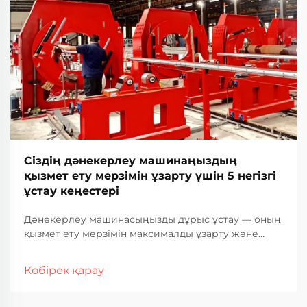
Сіздің дәнекерлеу машинаңыздың
қызмет ету мерзімін ұзарту үшін 5 негізгі
ұстау кеңестері
Дәнекерлеу машинасыңызды дұрыс ұстау — оның
қызмет ету мерзімін максималды ұзарту және
оның барлық қызмет ету кезеңінде тұрақты,
жоғары сапалы дәнекерлеу нәтижелерін
Көбірек қарау
қамтамасыз ету үшін негізгі шарт. Өнеркәсіптік
дәнекерлеу операциялары қатты дәрежеде
жабдықтың сенімділігіне сүйенеді, ...