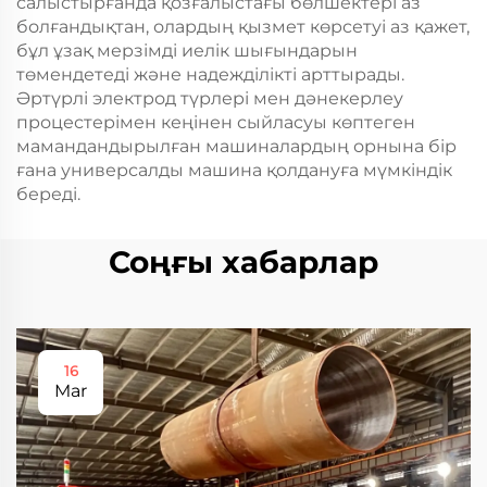
салыстырғанда қозғалыстағы бөлшектері аз
болғандықтан, олардың қызмет көрсетуі аз қажет,
бұл ұзақ мерзімді иелік шығындарын
төмендетеді және надежділікті арттырады.
Әртүрлі электрод түрлері мен дәнекерлеу
процестерімен кеңінен сыйласуы көптеген
мамандандырылған машиналардың орнына бір
ғана универсалды машина қолдануға мүмкіндік
береді.
Соңғы хабарлар
16
Mar