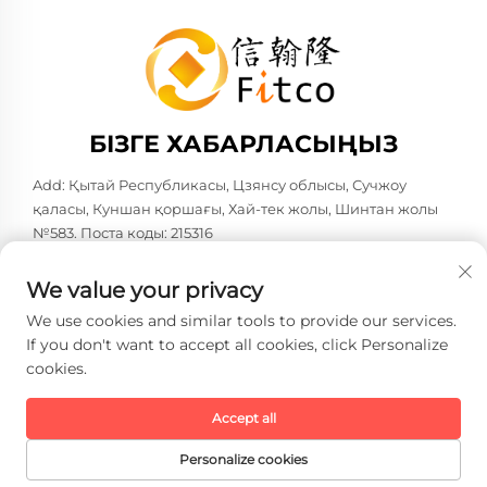
БІЗГЕ ХАБАРЛАСЫҢЫЗ
Add: Қытай Республикасы, Цзянсу облысы, Сучжоу
қаласы, Куншан қоршағы, Хай-тек жолы, Шинтан жолы
№583. Поста коды: 215316
Тел:
+86-137 6186 0079
We value your privacy
Электрондық пошта:
[email protected]
We use cookies and similar tools to provide our services.
If you don't want to accept all cookies, click Personalize
cookies.
Copyright © 2026 Faith-Han Intelligent Technology Co., Ltd.
Барлық құқықтар сақталған. -
Жеке деректерді қорғау
саясаты
Accept all
Personalize cookies