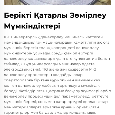
Берікті Қатарлы Зөмірлеу
Мүмкіндіктері
IGBT инверторлық дәнекерлеу машинасы көптеген
мамандандырылған машиналардың қажеттілігін жоюға
мүмкіндік беретін толық көппроцесті дәнекерлеу
мүмкіндіктерін ұсынады, сондықтан ол әртүрлі
дәнекерлеу қолданыстары үшін өте құнды актив болып
табылады. Бұл универсалды машиналар әдетте
электродтық (стик), TIG және жиі кездесетін MIG
дәнекерлеу процестерін қолдайды, олар
операторларға бір ғана құрылғымен шамамен кез
келген дәнекерлеу жобасын орындауға мүмкіндік
береді. Жетілдірілген цифрлық басқару жүйелері әрбір
дәнекерлеу процесі үшін дәл параметрлерді реттеуге
мүмкіндік береді; сонымен қатар әртүрлі қолданыстар
мен материалдарға арналған арнайы орнатылған
параметрлер мен бағдарламалар қолданылады.