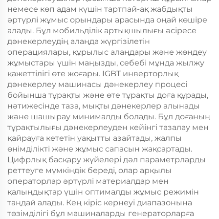
немесе көп адам күшін тартпай-ақ жабдықты
әртүрлі жұмыс орындары арасында оңай көшіре
алады. Бұл мобильділік артықшылығы әсіресе
дәнекерлеудің алаңда жүргізілетін
операциялары, құрылыс алаңдары және жөндеу
жұмыстары үшін маңызды, себебі мұнда жылжу
қажеттілігі өте жоғары. IGBT инверторлық
дәнекерлеу машинасы дәнекерлеу процесі
бойынша тұрақты және өте тұрақты доға құрады,
нәтижесінде таза, мықты дәнекерлер алынады
және шашырау минималды болады. Бұл доғаның
тұрақтылығы дәнекерлеуден кейінгі тазалау мен
қайрауға кететін уақытты азайтады, жалпы
өнімділікті және жұмыс сапасын жақсартады.
Цифрлық басқару жүйелері дәл параметрларды
реттеуге мүмкіндік береді, олар арқылы
операторлар әртүрлі материалдар мен
қалыңдықтар үшін оптималды жұмыс режимін
таңдай алады. Кең кіріс кернеуі диапазонына
төзімділігі бұл машиналарды генераторларға