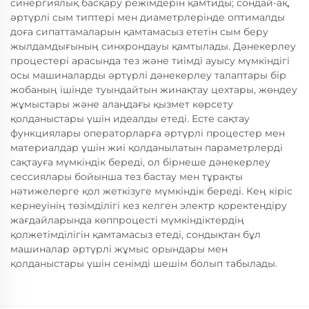
синергиялық басқару режімдерін қамтиды; сондай-ақ,
әртүрлі сым типтері мен диаметрлерінде оптималды
доға сипаттамаларын қамтамасыз ететін сым беру
жылдамдығының синхрондауы қамтылады. Дәнекерлеу
процестері арасында тез және тиімді ауысу мүмкіндігі
осы машиналарды әртүрлі дәнекерлеу талаптары бір
жобаның ішінде туындайтын жинақтау цехтары, жөндеу
жұмыстары және алаңдағы қызмет көрсету
қолданыстары үшін идеалды етеді. Есте сақтау
функциялары операторларға әртүрлі процестер мен
материалдар үшін жиі қолданылатын параметрлерді
сақтауға мүмкіндік береді, ол бірнеше дәнекерлеу
сессиялары бойынша тез бастау мен тұрақты
нәтижелерге қол жеткізуге мүмкіндік береді. Кең кіріс
кернеуінің төзімділігі кез келген электр қоректендіру
жағдайларында көппроцесті мүмкіндіктердің
қолжетімділігін қамтамасыз етеді, сондықтан бұл
машиналар әртүрлі жұмыс орындары мен
қолданыстары үшін сенімді шешім болып табылады.