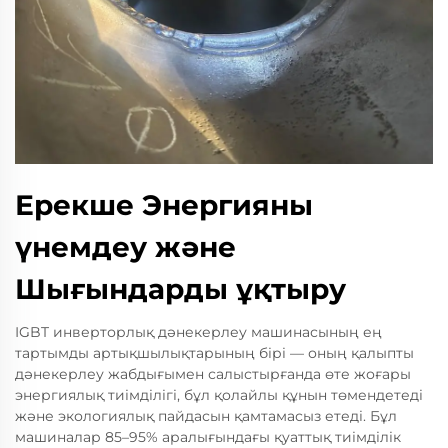
Ерекше Энергияны
үнемдеу және
Шығындарды ұқтыру
IGBT инверторлық дәнекерлеу машинасының ең
тартымды артықшылықтарының бірі — оның қалыпты
дәнекерлеу жабдығымен салыстырғанда өте жоғары
энергиялық тиімділігі, бұл қолайлы құнын төмендетеді
және экологиялық пайдасын қамтамасыз етеді. Бұл
машиналар 85–95% аралығындағы қуаттық тиімділік