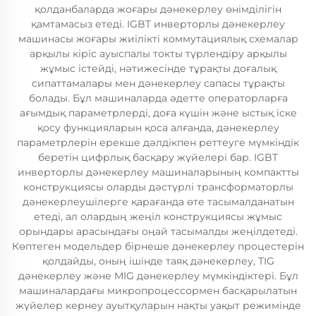
қолданбаларда жоғары дәнекерлеу өнімділігін
қамтамасыз етеді. IGBT инверторлы дәнекерлеу
машинасы жоғары жиілікті коммутациялық схемалар
арқылы кіріс ауыспалы токты түрлендіру арқылы
жұмыс істейді, нәтижесінде тұрақты доғалық
сипаттамалары мен дәнекерлеу сапасы тұрақты
болады. Бұл машиналарда әдетте операторларға
ағымдық параметрлерді, доға күшін және ыстық іске
қосу функцияларын қоса алғанда, дәнекерлеу
параметрлерін ерекше дәлдікпен реттеуге мүмкіндік
беретін цифрлық басқару жүйелері бар. IGBT
инверторлы дәнекерлеу машиналарының компактты
конструкциясы оларды дәстүрлі трансформаторлы
дәнекерлеушілерге қарағанда өте тасымалданатын
етеді, ал олардың жеңіл конструкциясы жұмыс
орындары арасындағы оңай тасымалды жеңілдетеді.
Көптеген модельдер бірнеше дәнекерлеу процестерін
қолдайды, оның ішінде таяқ дәнекерлеу, TIG
дәнекерлеу және MIG дәнекерлеу мүмкіндіктері. Бұл
машиналардағы микропроцессормен басқарылатын
жүйелер кернеу ауытқуларын нақты уақыт режимінде