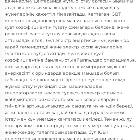
дәнекерлеу цехтарында жұмыс істеу ортасын ыңғайлы
етеді және қосымша желдету немесе салқындату
жүйелерінің қажеттілігін азайтады. Көптеген IGBT
инверторлық дәнекерлеу машиналарына енгізілген
қуат коэффициентін түзету схемалары белсенді және
реактивті қуатты тұтыну арасындағы қатынасты
оптималды етеді, бұл электр энергиясының құнын әрі
қарай төмендетеді және электр қоспа жүйелеріне
түсетін кернеуді азайтады. Бұл қасиет қуат
коэффициентіне байланысты айыппұлдар операциялық
шығындарға қатты әсер ететін коммерциялық және
өнеркәсіптік орындарда ерекше маңызды болып
табылады. Кең көлемдегі кіріс кернеулерінде тиімді
жұмыс істеу мүмкіндігі осы машиналарды
генераторларға немесе тұрақсыз электр қорымен
жабдықталған аймақтарға қосқан кезде олардың
тиімділік артықшылықтарын сақтауға мүмкіндік береді,
яғни электр ортасы қандай болса да тұрақты жұмыс
істеу мен құн үнемдеу қамтамасыз етіледі. Төмен жылу
шығару компоненттердің қызмет ету мерзімін ұзартады
және жөндеу талаптарын азайтады, бұл IGBT
инверторлық дәнекерлеу машиналарының жалпы