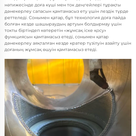
нәтижесінде доға күші мен ток деңгейлері тұрақты
дәнекерлеу сапасын қамтамасыз ету үшін лездік түрде
реттеледі. Сонымен қатар, бұл технология доға пайда
болған кезде шашыраудың артуын болдырмау үшін
токты біртіндеп көтеретін «жұмсақ іске қосу»
функциясын қамтамасыз етеді, сонымен қатар
дәнекерлеу аяқталған кезде кратер түзілуін азайту үшін
доғаның жұмсақ өшуін қамтамасыз етеді.