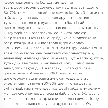
көрсеткіштеріне ие болады, ал әдеттегі
трансформаторлық дәнекерлеу машиналары әдетте
60–70% тиімділік деңгейінде жұмыс істейді. Энергияны
пайдаланудағы осы қатты жақсару нәтижесінде
тұтынылатын электр қуатының көп бөлігі пайдалы
дәнекерлеу энергиясына айналады, ал шығын ретінде
жылу түрінде жоғалтпайды, сондықтан электр
энергиясының құны төмендейді және экологиялық
әсері азаяды. IGBT инверторлық дәнекерлеу
машинасының жоғары жиілікті ауыстыру жұмысы оның
трансформаторы мен реактивті компоненттерінің
өлшемдерін әлдеқайда кішірейтеді, бұл жалпы қуаттың
тұтынуын азайтады, бірақ дәнекерлеу шығысының
өнімділігін сақтайды. Пайдаланушылар қалыпты
дәнекерлеу жабдығынан IGBT инверторлық
дәнекерлеу машинасына ауысқан кезде электр
энергиясын тұтынуын 30–50% дейін төмендетуге
үміттенеді; нақты үнемдеу мөлшері пайдалану режимі
мен дәнекерлеу қолданысына байланысты. Жақсарған
тиімділік сонымен қатар машиналардың жұмыс істеу
кезіндегі қосымша жылу шығаруын азайтады, бұл