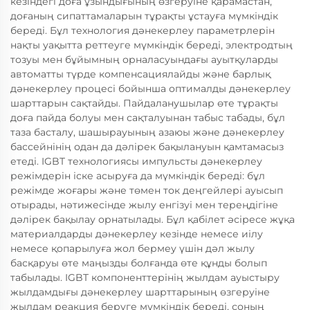
кезіндегі доға ұзындығының өзгеруіне қарамастан,
доғаның сипаттамаларын тұрақты ұстауға мүмкіндік
береді. Бұл технология дәнекерлеу параметрлерін
нақты уақытта реттеуге мүмкіндік береді, электродтың
тозуы мен бұйымның орналасуындағы ауытқуларды
автоматты түрде компенсациялайды және барлық
дәнекерлеу процесі бойынша оптималды дәнекерлеу
шарттарын сақтайды. Пайдаланушылар өте тұрақты
доға пайда болуы мен сақталуынан табыс табады, бұл
таза басталу, шашырауының азаюы және дәнекерлеу
бассейнінің одан да дәлірек бақылануын қамтамасыз
етеді. IGBT технологиясы импульсты дәнекерлеу
режімдерін іске асыруға да мүмкіндік береді: бұл
режімде жоғары және төмен ток деңгейлері ауысып
отырады, нәтижесінде жылу енгізуі мен тереңдігіне
дәлірек бақылау орнатылады. Бұл қабілет әсіресе жұқа
материалдарды дәнекерлеу кезінде немесе иілу
немесе қопарылуға жол бермеу үшін дәл жылу
басқаруы өте маңызды болғанда өте құнды болып
табылады. IGBT компоненттерінің жылдам ауыстыру
жылдамдығы дәнекерлеу шарттарының өзгеруіне
жылдам реакция беруге мүмкіндік береді, соның