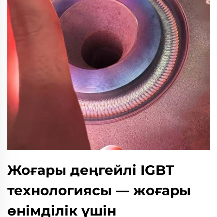
Жоғары деңгейлі IGBT
технологиясы — жоғары
өнімділік үшін