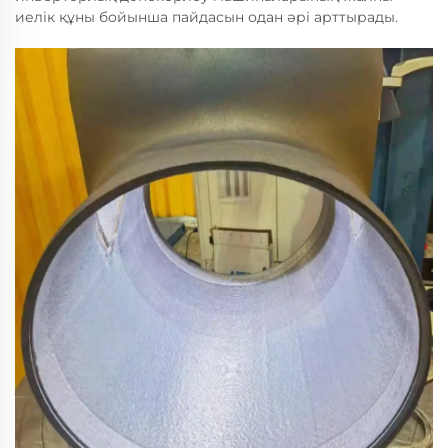
иелік құны бойынша пайдасын одан әрі арттырады.