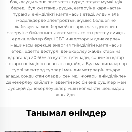
бақылауды және автоматты түрде өтеуге мүмкіндік
береді, бұл қуаттандырудың өзгеруіне қарамастан
тұрақты өнімділікті қамтамасыз етеді. Алдын ала
модельдерде электродтың жұмыс бөлшегіне
жабысуына жол бермейтін, арка ұзындығының
өзгеруіне байланысты автоматты токты реттеу сияқты
ерекшеліктер бар. IGBT инверторлы дәнекерлеу
машинасы ерекше энергия тиімділігін қамтамасыз
етеді, әдетте дәстүрлі дәнекерлеу жабдықтарына
қарағанда 30-50% аз қуатты тұтынады, сонымен қатар
жоғары өнімділік сапасын сақтайды. Бұл машиналар әр
түрлі электрод түрлері мен диаметрлерін атқара
алады, сондықтан оларды сенімді, жоғары өнімділікпен
дәнекерлеу қабілетін іздейтін кәсіби өндірушілер мен
әуесқой дәнекерлеушілер үшін көпжақты шешімдер
жасайды.
Танымал өнімдер