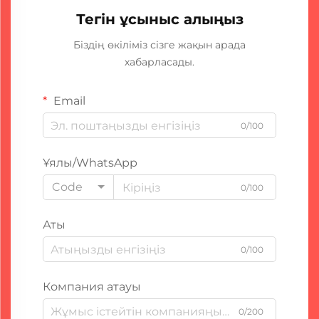
Тегін ұсыныс алыңыз
Біздің өкіліміз сізге жақын арада
хабарласады.
Email
0/100
Ұялы/WhatsApp
Code
0/100
Аты
0/100
Компания атауы
0/200