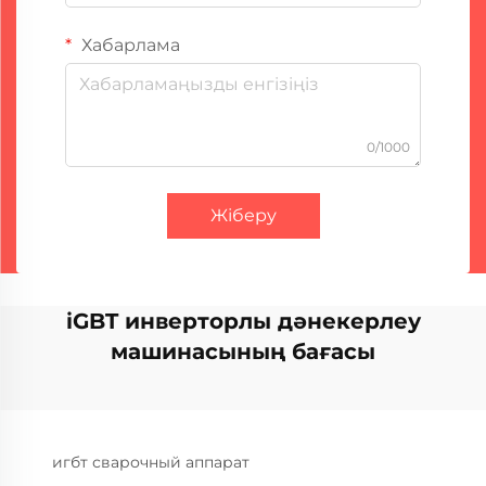
Хабарлама
0/1000
Жіберу
iGBT инверторлы дәнекерлеу
машинасының бағасы
игбт сварочный аппарат