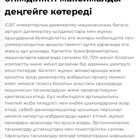
деңгейге көтереді
IGBT инверторлық дәнекерлеу машинасының бағасы
әртүрлі дәнекерлеу қолданыстары мен жұмыс
орындарына бейімделетін, өте жоғары мобильділік пен
универсалдылық арқылы төменгі құнға қарағанда өте
жақсы құн ұсынады. Қалыпты трансформаторлық
машиналарға қарағанда салмағы 50–70% жеңіл болатын
компактты және жеңіл дизайны бір адамның шектеулі
кеңістіктерде, биіктегі жұмыс аймақтарында және
қалыпты ауыр дәнекерлеу жабдығын орнату мүмкін
емес немесе тиімсіз болатын алыстағы орындарда
машинасын тасымалдауын және орналастыруын
қамтамасыз етеді. Бұл мобильділік артықшылығы
тікелей жоба тиімділігі мен еңбек шығындарына әсер
етеді, себебі дәнекерлеушілер қосымша персонал
немесе көтергіш жабдықтарды қажет етпей, жұмыс
орындары арасында тез ауыса алады. Эргономикалық
тасымалдау ұстағыштары мен теңестірілген салмақ
таратылуы тасымалдау кезінде оператордың шаршауын