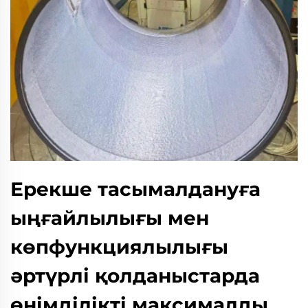
Ерекше тасымалдануға
ыңғайлылығы мен
көпфункциялылығы
әртүрлі қолданыстарда
өнімділікті максималды