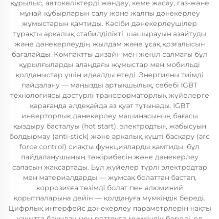
құрылыс, автокөліктерді жөндеу, кеме жасау, газ-және
мұнай құбырларын салу және жалпы дәнекерлеу
жұмыстарын қамтиды. Кәсіби дәнекерлеушілер
тұрақты аркалық стабилділікті, шашырауын азайтуды
және дәнекерлеудің жылдам және ұсақ қозғалысын
бағалайды. Компактты дизайн мен жеңіл салмағы бұл
құрылғыларды алаңдағы жұмыстар мен мобильді
қолданыстар үшін идеалды етеді. Энергияны тиімді
пайдалану — маңызды артықшылық, себебі IGBT
технологиясы дәстүрлі трансформаторлық жүйелерге
қарағанда әлдеқайда аз қуат тұтынады. IGBT
инверторлық дәнекерлеу машинасының бағасы
қыздыру басталуы (hot start), электродтың жабысуын
болдырмау (anti-stick) және аркалық күшті басқару (arc
force control) сияқты функцияларды қамтиды, бұл
пайдаланушының тәжірибесін және дәнекерлеу
сапасын жақсартады. Бұл жүйелер түрлі электродтар
мен материалдарды — жұмсақ болаттан бастап,
коррозияға төзімді болат пен алюминий
қорытпаларына дейін — қолдануға мүмкіндік береді.
Цифрлық интерфейс дәнекерлеу параметрлерін нақты
уақытта бақылау мен реттеуге мүмкіндік береді, ол