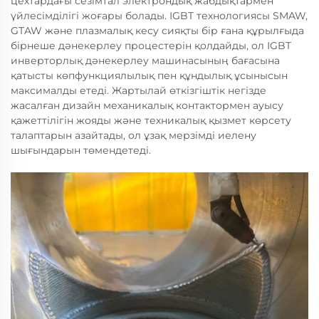
цехтардағы сезімтал электрондық жабдықтармен
үйлесімділігі жоғары болады. IGBT технологиясы SMAW,
GTAW және плазмалық кесу сияқты бір ғана құрылғыда
бірнеше дәнекерлеу процестерін қолдайды, ол IGBT
инверторлық дәнекерлеу машинасының бағасына
қатысты көпфункциялылық пен құндылық ұсынысын
максималды етеді. Жартылай өткізгіштік негізде
жасалған дизайн механикалық контактормен ауысу
қажеттілігін жояды және техникалық қызмет көрсету
талаптарын азайтады, ол ұзақ мерзімді иелену
шығындарын төмендетеді.