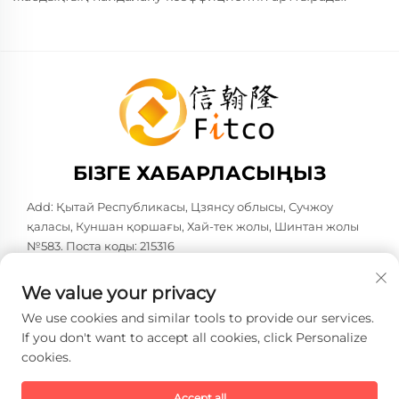
БІЗГЕ ХАБАРЛАСЫҢЫЗ
Add: Қытай Республикасы, Цзянсу облысы, Сучжоу
қаласы, Куншан қоршағы, Хай-тек жолы, Шинтан жолы
№583. Поста коды: 215316
Тел:
+86-137 6186 0079
We value your privacy
Электрондық пошта:
[email protected]
We use cookies and similar tools to provide our services.
If you don't want to accept all cookies, click Personalize
cookies.
Copyright © 2026 Faith-Han Intelligent Technology Co., Ltd.
Барлық құқықтар сақталған. -
Жеке деректерді қорғау
саясаты
Accept all