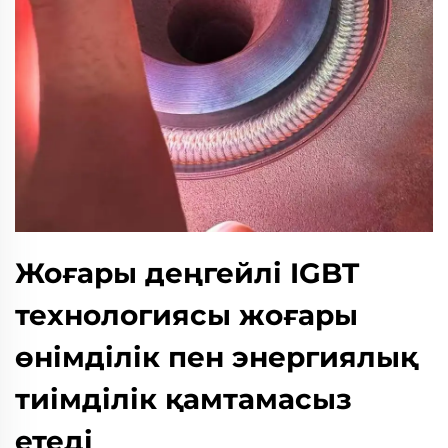
Жоғары деңгейлі IGBT
технологиясы жоғары
өнімділік пен энергиялық
тиімділік қамтамасыз
етеді