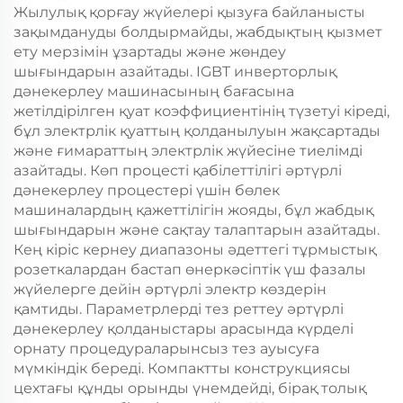
Жылулық қорғау жүйелері қызуға байланысты
зақымдануды болдырмайды, жабдықтың қызмет
ету мерзімін ұзартады және жөндеу
шығындарын азайтады. IGBT инверторлық
дәнекерлеу машинасының бағасына
жетілдірілген қуат коэффициентінің түзетуі кіреді,
бұл электрлік қуаттың қолданылуын жақсартады
және ғимараттың электрлік жүйесіне тиелімді
азайтады. Көп процесті қабілеттілігі әртүрлі
дәнекерлеу процестері үшін бөлек
машиналардың қажеттілігін жояды, бұл жабдық
шығындарын және сақтау талаптарын азайтады.
Кең кіріс кернеу диапазоны әдеттегі тұрмыстық
розеткалардан бастап өнеркәсіптік үш фазалы
жүйелерге дейін әртүрлі электр көздерін
қамтиды. Параметрлерді тез реттеу әртүрлі
дәнекерлеу қолданыстары арасында күрделі
орнату процедураларынсыз тез ауысуға
мүмкіндік береді. Компактты конструкциясы
цехтағы құнды орынды үнемдейді, бірақ толық