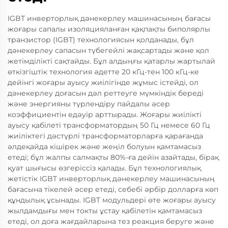
IGBT инверторлық дәнекерлеу машинасының бағасы
жоғары сапалы изоляцияланған қақпақты биполярлы
транзистор (IGBT) технологиясын қолданады, бұл
дәнекерлеу сапасын түбегейлі жақсартады және қол
жетімділікті сақтайды. Бұл алдыңғы қатарлы жартылай
өткізгіштік технология әдетте 20 кГц-тен 100 кГц-ке
дейінгі жоғары ауысу жиілігінде жұмыс істейді, ол
дәнекерлеу доғасын дәл реттеуге мүмкіндік береді
және энергияны түрлендіру пайдалы әсер
коэффициентін едәуір арттырады. Жоғары жиілікті
ауысу қабілеті трансформатордың 50 Гц немесе 60 Гц
жиіліктегі дәстүрлі трансформаторларға қарағанда
әлдеқайда кішірек және жеңіл болуын қамтамасыз
етеді; бұл жалпы салмақты 80%-ға дейін азайтады, бірақ
қуат шығысы өзгеріссіз қалады. Бұл технологиялық
жетістік IGBT инверторлық дәнекерлеу машинасының
бағасына тікелей әсер етеді, себебі әрбір долларға көп
құндылық ұсынады. IGBT модульдері өте жоғары ауысу
жылдамдығы мен токты ұстау қабілетін қамтамасыз
етеді, ол доға жағдайларына тез реакция беруге және