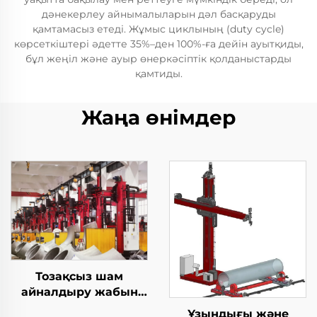
дәнекерлеу айнымалыларын дәл басқаруды
қамтамасыз етеді. Жұмыс циклының (duty cycle)
көрсеткіштері әдетте 35%–ден 100%-ға дейін ауытқиды,
бұл жеңіл және ауыр өнеркәсіптік қолданыстарды
қамтиды.
Жаңа өнімдер
Тозақсыз шам
айналдыру жабын
станциясы
Ұзындығы және