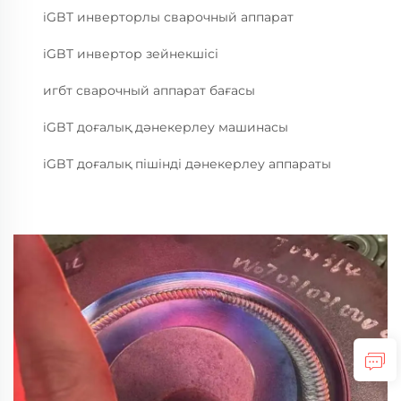
iGBT инверторлы сварочный аппарат
iGBT инвертор зейнекшісі
игбт сварочный аппарат бағасы
iGBT доғалық дәнекерлеу машинасы
iGBT доғалық пішінді дәнекерлеу аппараты