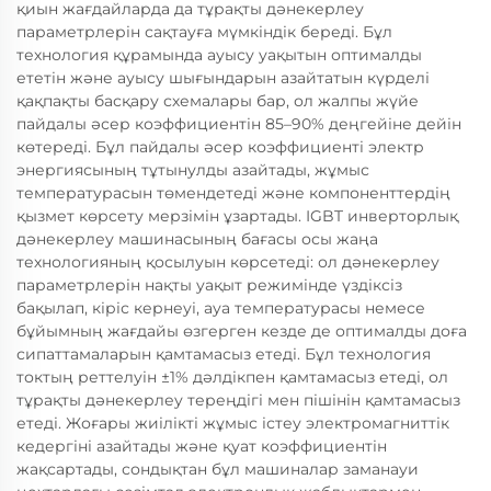
қиын жағдайларда да тұрақты дәнекерлеу
параметрлерін сақтауға мүмкіндік береді. Бұл
технология құрамында ауысу уақытын оптималды
ететін және ауысу шығындарын азайтатын күрделі
қақпақты басқару схемалары бар, ол жалпы жүйе
пайдалы әсер коэффициентін 85–90% деңгейіне дейін
көтереді. Бұл пайдалы әсер коэффициенті электр
энергиясының тұтынулды азайтады, жұмыс
температурасын төмендетеді және компоненттердің
қызмет көрсету мерзімін ұзартады. IGBT инверторлық
дәнекерлеу машинасының бағасы осы жаңа
технологияның қосылуын көрсетеді: ол дәнекерлеу
параметрлерін нақты уақыт режимінде үздіксіз
бақылап, кіріс кернеуі, ауа температурасы немесе
бұйымның жағдайы өзгерген кезде де оптималды доға
сипаттамаларын қамтамасыз етеді. Бұл технология
токтың реттелуін ±1% дәлдікпен қамтамасыз етеді, ол
тұрақты дәнекерлеу тереңдігі мен пішінін қамтамасыз
етеді. Жоғары жиілікті жұмыс істеу электромагниттік
кедергіні азайтады және қуат коэффициентін
жақсартады, сондықтан бұл машиналар заманауи