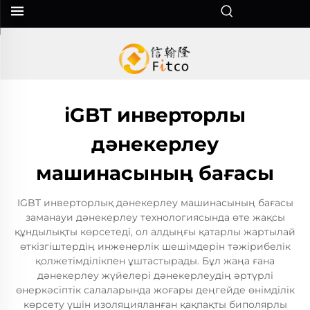
iGBT инверторлы
дәнекерлеу
машинасының бағасы
IGBT инверторлық дәнекерлеу машинасының бағасы
заманауи дәнекерлеу технологиясында өте жақсы
құндылықты көрсетеді, ол алдыңғы қатарлы жартылай
өткізгіштердің инженерлік шешімдерін тәжірибелік
қолжетімділікпен ұштастырады. Бұл жаңа ғана
дәнекерлеу жүйелері дәнекерлеудің әртүрлі
өнеркәсіптік салаларында жоғары деңгейде өнімділік
көрсету үшін изоляцияланған қақпақты биполярлы