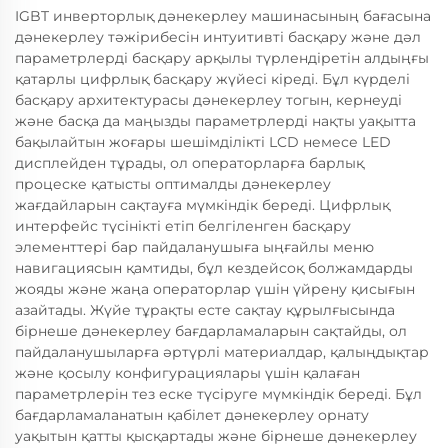
IGBT инверторлық дәнекерлеу машинасының бағасына
дәнекерлеу тәжірибесін интуитивті басқару және дәл
параметрлерді басқару арқылы түрлендіретін алдыңғы
қатарлы цифрлық басқару жүйесі кіреді. Бұл күрделі
басқару архитектурасы дәнекерлеу тогын, кернеуді
және басқа да маңызды параметрлерді нақты уақытта
бақылайтын жоғары шешімділікті LCD немесе LED
дисплейден тұрады, ол операторларға барлық
процеске қатысты оптималды дәнекерлеу
жағдайларын сақтауға мүмкіндік береді. Цифрлық
интерфейс түсінікті етіп белгіленген басқару
элементтері бар пайдаланушыға ыңғайлы меню
навигациясын қамтиды, бұл кездейсоқ болжамдарды
жояды және жаңа операторлар үшін үйрену қисығын
азайтады. Жүйе тұрақты есте сақтау құрылғысында
бірнеше дәнекерлеу бағдарламаларын сақтайды, ол
пайдаланушыларға әртүрлі материалдар, қалыңдықтар
және қосылу конфигурациялары үшін қалаған
параметрлерін тез еске түсіруге мүмкіндік береді. Бұл
бағдарламаланатын қабілет дәнекерлеу орнату
уақытын қатты қысқартады және бірнеше дәнекерлеу