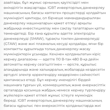
азайтады, бұл жұмыс орнының қауіпсіздігі мен
өнімділігін жақсартады. IGBT инверторлық дәнекерлеу
машинасының бағасы көптеген процестерді қолдайтын
мүмкіндікті қамтиды, ол бірнеше мамандандырылған
дәнекерлеу машиналарын қажет етпеуі арқылы
жабдыққа инвестициялау мен сақтау талаптарын қатты
төмендетеді. Бір ғана құрылғы әдетте электродты
дәнекерлеуді (SMAW), тұрақты токпен дәнекерлеуді
(GTAW) және жиі плазмалық кесуді қолдайды, яғни бір
компактты құрылғыда толық дәнекерлеу-жасау
мүмкіндіктерін ұсынады. Кеңінен қолданылатын кіріс
кернеу диапазоны — әдетте 110 В-тан 480 В-қа дейін
автоматты кернеу сезгіштігімен — өрісте, құрылыс
алаңдарында және халықаралық жобаларда кездесетін
әртүрлі электр қоректендіру көздерімен сәйкестікті
қамтамасыз етеді. Бұл кернеу икемділігі бірдей
машинаға тұрғын үй, коммерциялық және өнеркәсіптік
орталарда қосымша жабдық немесе кернеу түрлендіру
жүйелерін қажет етпей жұмыс істеуге мүмкіндік
береді. IGBT инверторлық дәнекерлеу машинасының
бағасы құрылыс пен өнеркәсіптік қолданыстарда жиі