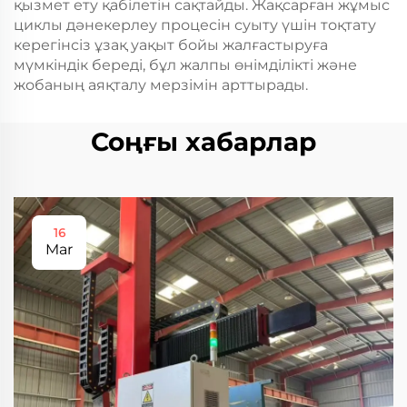
қызмет ету қабілетін сақтайды. Жақсарған жұмыс
циклы дәнекерлеу процесін суыту үшін тоқтату
керегінсіз ұзақ уақыт бойы жалғастыруға
мүмкіндік береді, бұл жалпы өнімділікті және
жобаның аяқталу мерзімін арттырады.
Соңғы хабарлар
16
Mar