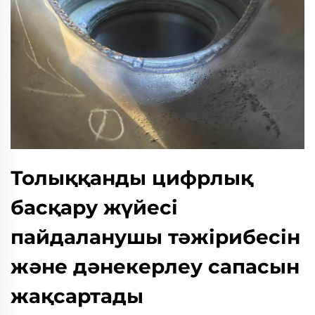
Толыққанды цифрлық
басқару жүйесі
пайдаланушы тәжірибесін
және дәнекерлеу сапасын
жақсартады