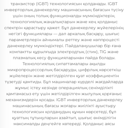
транзистор (IGBT) технологиясын қолданады. IGBT
инверторлық дәнекерлеу машинасының бағасын түсіну
үшін оның толық функционалды мүмкіндіктерін,
технологиялық жаңалықтарын және кең қолданыс
спектрін қарастыру қажет. Бұл дәнекерлеу жүйелерінің
негізгі функциялары — дәл аркалық басқару, шығыс
параметрлерін айнымалы реттеу және көппроцесті
дәнекерлеу мүмкіндіктері. Пайдаланушылар бір ғана
компактты құрылғыда электродтық (стик), TIG және
плазмалық кесу функцияларынан пайда болады.
Технологиялық сипаттамалары ақылды
микропроцессорлық басқаруды, цифрлық көрсеткіш
жүйелерін және жетілдірілген қуат коэффициентін
түзетуді қамтиды. Бұл машиналар күрделі жағдайларда
жұмыс істеу кезінде операциялық сенімділікті
қамтамасыз ету үшін жетілдірілген жылулық қорғаныс
механизмдерін қосады. IGBT инверторлық дәнекерлеу
машинасының бағасы жоғары жиілікті ауыстыру
технологиясын қолданудың құнын көрсетеді, бұл
қуаттың тұтынуларын азайтып, шығыс өнімділігін
максималды деңгейге көтереді. Қолданыс аясы