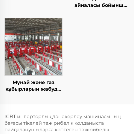
айналасы бойынша
дәнекерлеу TIG
жабдығы
Мұнай және газ
құбырларын жабуды
жабу TIG дәнекерлеу
машинасы
IGBT инверторлық дәнекерлеу машинасының
бағасы тікелей тәжірибелік қолданыста
пайдаланушыларға көптеген тәжірибелік