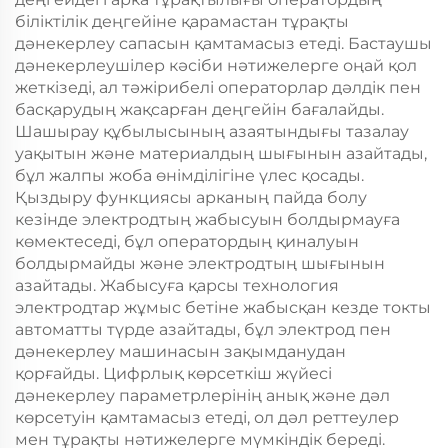
біліктілік деңгейіне қарамастан тұрақты
дәнекерлеу сапасын қамтамасыз етеді. Бастаушы
дәнекерлеушілер кәсіби нәтижелерге оңай қол
жеткізеді, ал тәжірибелі операторлар дәлдік пен
басқарудың жақсарған деңгейін бағалайды.
Шашырау құбылысының азаятындығы тазалау
уақытын және материалдың шығынын азайтады,
бұл жалпы жоба өнімділігіне үлес қосады.
Қыздыру функциясы арканың пайда болу
кезінде электродтың жабысуын болдырмауға
көмектеседі, бұл оператордың қиналуын
болдырмайды және электродтың шығынын
азайтады. Жабысуға қарсы технология
электродтар жұмыс бетіне жабысқан кезде токты
автоматты түрде азайтады, бұл электрод пен
дәнекерлеу машинасын зақымданудан
қорғайды. Цифрлық көрсеткіш жүйесі
дәнекерлеу параметрлерінің анық және дәл
көрсетуін қамтамасыз етеді, ол дәл реттеулер
мен тұрақты нәтижелерге мүмкіндік береді.