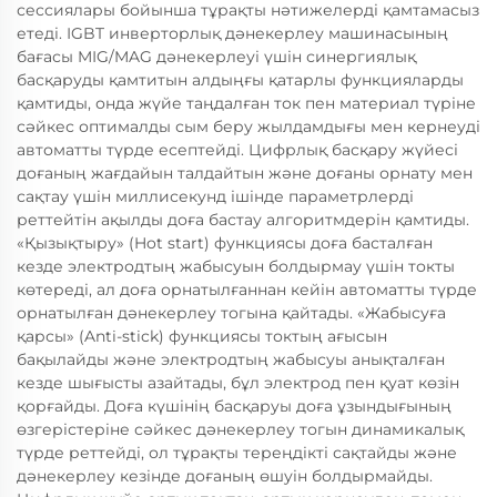
сессиялары бойынша тұрақты нәтижелерді қамтамасыз
етеді. IGBT инверторлық дәнекерлеу машинасының
бағасы MIG/MAG дәнекерлеуі үшін синергиялық
басқаруды қамтитын алдыңғы қатарлы функцияларды
қамтиды, онда жүйе таңдалған ток пен материал түріне
сәйкес оптималды сым беру жылдамдығы мен кернеуді
автоматты түрде есептейді. Цифрлық басқару жүйесі
доғаның жағдайын талдайтын және доғаны орнату мен
сақтау үшін миллисекунд ішінде параметрлерді
реттейтін ақылды доға бастау алгоритмдерін қамтиды.
«Қызықтыру» (Hot start) функциясы доға басталған
кезде электродтың жабысуын болдырмау үшін токты
көтереді, ал доға орнатылғаннан кейін автоматты түрде
орнатылған дәнекерлеу тогына қайтады. «Жабысуға
қарсы» (Anti-stick) функциясы токтың ағысын
бақылайды және электродтың жабысуы анықталған
кезде шығысты азайтады, бұл электрод пен қуат көзін
қорғайды. Доға күшінің басқаруы доға ұзындығының
өзгерістеріне сәйкес дәнекерлеу тогын динамикалық
түрде реттейді, ол тұрақты тереңдікті сақтайды және
дәнекерлеу кезінде доғаның өшуін болдырмайды.