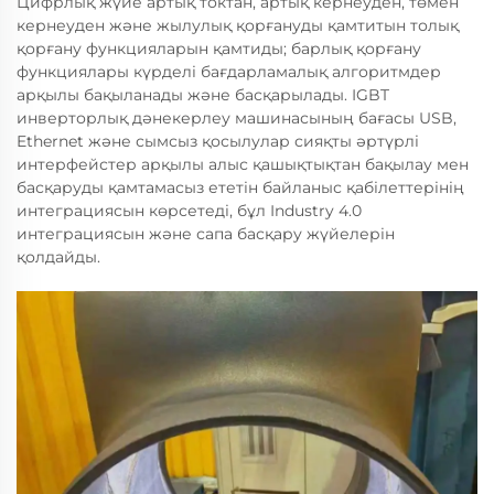
Цифрлық жүйе артық токтан, артық кернеуден, төмен
кернеуден және жылулық қорғануды қамтитын толық
қорғану функцияларын қамтиды; барлық қорғану
функциялары күрделі бағдарламалық алгоритмдер
арқылы бақыланады және басқарылады. IGBT
инверторлық дәнекерлеу машинасының бағасы USB,
Ethernet және сымсыз қосылулар сияқты әртүрлі
интерфейстер арқылы алыс қашықтықтан бақылау мен
басқаруды қамтамасыз ететін байланыс қабілеттерінің
интеграциясын көрсетеді, бұл Industry 4.0
интеграциясын және сапа басқару жүйелерін
қолдайды.