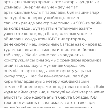
артықшылықтар арқылы өте жоғары құндылық
ұсынады. Энергияны үнемдеу негізгі
артықшылық болып табылады, бұл машиналар
дәстүрлі дәнекерлеу жабдықтарымен
салыстырғанда электр энергиясын 50%-ға дейін
аз қолданады. Бұл қуаттың тұтынуын азайту
уақыт өте келе қолда бар қаржылық үнемге
айналады, сондықтан IGBT инверторлық
дәнекерлеу машинасының бағасы ұзақ мерзімді
тұрғыдан алғанда ақылды инвестиция болып
табылады. Жеңіл және тасымалданатын
конструкциясы оны жұмыс орындары арасында
оңай тасымалдауға мүмкіндік береді, бұл
өнімділікті арттырады және орнату уақытын
қысқартады. Кәсіби дәнекерлеушілер бұл
құрылғыларды ауыр көтеру жабдықтарын
немесе бірнеше қызметкерді талап етпей-ақ биік
жұмыс аймақтарына, шектеулі кеңістіктерге және
алыстағы орындарға алып баруға болады. IGBT
технологиясының қамтамасыз ететін жоғары
деңгейдегі арка тұрақтылығы оператордың