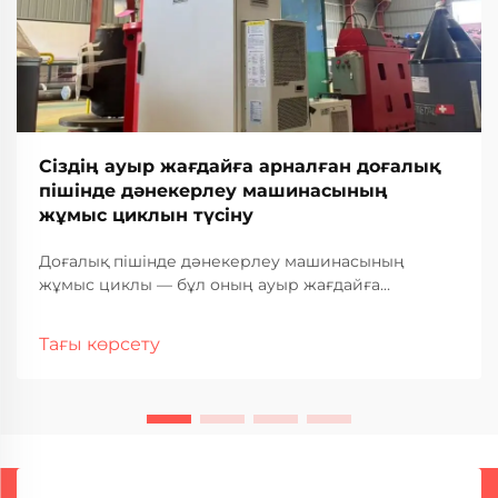
Сіздің ауыр жағдайға арналған доғалық
пішінде дәнекерлеу машинасының
жұмыс циклын түсіну
Доғалық пішінде дәнекерлеу машинасының
жұмыс циклы — бұл оның ауыр жағдайға
арналған өнеркәсіптік қолданыстағы жұмыс
қабілеті мен қызмет ету мерзімін анықтайтын ең
Тағы көрсету
маңызды сипаттамалардың бірі. Бұл өлшем сіздің
доғалық пішінде дәнекерлеу машинасыңыздың
қанша уақыт бойы үзіліссіз жұмыс істей алатынын
көрсетеді...