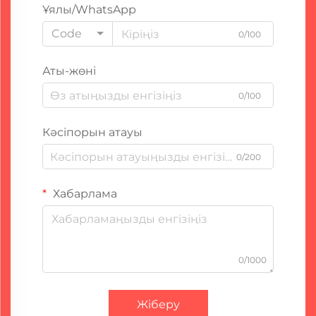
Ұялы/WhatsApp
Code
0/100
Аты-жөні
0/100
Кәсіпорын атауы
0/200
Хабарлама
0/1000
Жіберу