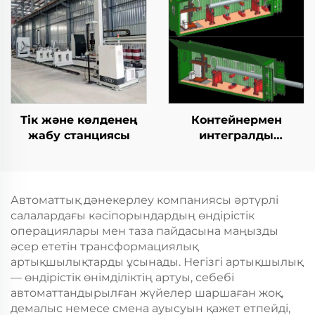
Тік және көлденең
Контейнермен
жабу станциясы
интегралды
қозғалыспазdyк
көбейту станциясы
Автоматтық дәнекерлеу компаниясы әртүрлі
салалардағы кәсіпорындардың өндірістік
операциялары мен таза пайдасына маңызды
әсер ететін трансформациялық
артықшылықтарды ұсынады. Негізгі артықшылық
— өндірістік өнімділіктің артуы, себебі
автоматтандырылған жүйелер шаршаған жоқ,
демалыс немесе смена ауысуын қажет етпейді,