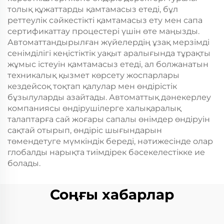
толық құжаттарды қамтамасыз етеді, бұл
реттеулік сәйкестікті қамтамасыз ету мен сапа
сертификаттау процестері үшін өте маңызды.
Автоматтандырылған жүйелердің ұзақ мерзімді
сенімділігі кеңістіктік уақыт аралығында тұрақты
жұмыс істеуін қамтамасыз етеді, ал болжанатын
техникалық қызмет көрсету жоспарлары
кездейсоқ тоқтап қалулар мен өндірістік
бұзылуларды азайтады. Автоматтық дәнекерлеу
компаниясы өндірушілерге халықаралық
талаптарға сай жоғары сапалы өнімдер өндіруін
сақтай отырып, өндіріс шығындарын
төмендетуге мүмкіндік береді, нәтижесінде олар
глобалды нарықта тиімдірек бәсекелестікке ие
болады.
Соңғы хабарлар