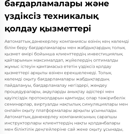
бағдарламалары және
үздіксіз техникалық
қолдау қызметтері
Автоматтық дәнекерлеу компаниясы өзінің кең көлемді
білім беру бағдарламалары мен жабдықтардың толық
қызмет өмірі бойынша клиенттердің инвестициялық
қайтарымын максималдап, жүйелердің оптималды
жұмыс істеуін қамтамасыз ететін үздіксіз қолдау
қызметтері арқылы өзінен ерекшеленеді. Толық
көлемді оқыту бағдарламалары жабдықтардың
пайдалануы, бағдарламалау негіздері, жөндеу
процедуралары, ақауларды анықтау әдістері мен
қауіпсіздік протоколдарын қамтиды; олар тәжірибелік
семинарлар, виртуалды нақтылық симуляциялары мен
онлайн оқыту платформалары арқылы ұсынылады.
Автоматтық дәнекерлеу компаниясының сарапшы
инструкторлары клиенттердің нақты қолданбалары
мен біліктілік деңгейлеріне сай жеке оқыту ұсынады,