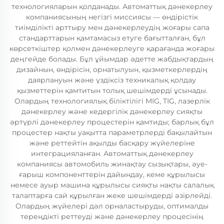
технологияларын қолданады. Автоматтық дәнекерлеу
компаниясының негізгі миссиясы — өндірістік
тиімділікті арттыру мен дәнекерлеудің жоғары сапа
стандарттарын қамтамасыз етуге бағытталған, бұл
көрсеткіштер қолмен дәнекерлеуге қарағанда жоғары
деңгейде болады. Бұл ұйымдар әдетте жабдықтардың
дизайнын, өндірісін, орнатылуын, қызметкерлердің
даярлануын және үздіксіз техникалық қолдау
қызметтерін қамтитын толық шешімдерді ұсынады.
Олардың технологиялық біліктілігі MIG, TIG, лазерлік
дәнекерлеу және кедергілік дәнекерлеу сияқты
әртүрлі дәнекерлеу процестерін қамтиды; барлық бұл
процестер нақты уақытта параметрлерді бақылайтын
және реттейтін ақылды басқару жүйелеріне
интеграцияланған. Автоматтық дәнекерлеу
компаниясы автомобиль жинақтау сызықтары, әуе-
ғарыш компоненттерін дайындау, кеме құрылысы
немесе ауыр машина құрылысы сияқты нақты салалық
талаптарға сай құрылған жеке шешімдерді әзірлейді.
Олардың жүйелері дәл орналастыруды, оптималды
тереңдікті реттеуді және дәнекерлеу процесінің