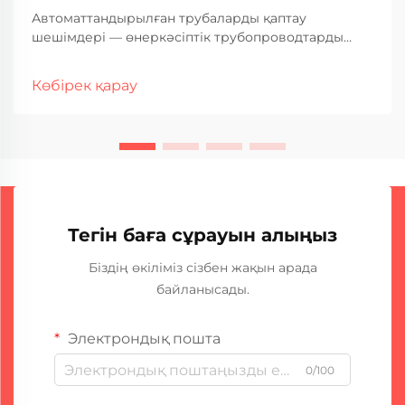
Автоматтандырылған трубаларды қаптау
шешімдері — өнеркәсіптік трубопроводтарды
қорғаудағы трансформациялық жетістік болып
табылады; олар дәстүрлі қолдан әдістерге
Көбірек қарау
қарағанда жоғары дәлдік, тиімділік және
тұрақтылық ұсынады. Бұл толық қолжетімді
нұсқаулық маңызды...
Тегін баға сұрауын алыңыз
Біздің өкіліміз сізбен жақын арада
байланысады.
Электрондық пошта
0/100