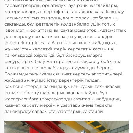
параметрлердің орнатылуы, ауа райы жағдайлары,
материалдардың сертификаттары және сапа бақылау
нәтижелері сияқты толық дәнекерлеу жазбаларын
сақтайды, бұл реттелетін қолданбалар үшін толық
ізденілетін құжаттаманы қамтамасыз етеді. Автоматтық
дәнекерлеу компаниясы нақты уақыттағы өндіріс
көрсеткіштерін, сапа бағыттарын және жабдықтың
жұмыс істеу көрсеткіштерін көрсететін қосымша
панельдерді әзірлейді, бұл басқарушыларға
ресурстарды бөлу мен процессті жақсарту бойынша
негізделген шешім қабылдауға мүмкіндік береді.
Болжамды техникалық қызмет көрсету алгоритмдері
жабдықтың жұмыс істеу деректерін талдап,
компоненттердің зақымдануынан бұрын техникалық
қызмет көрсету шараларын жоспарлайды, бұл
жоспарланбаған тоқтатуларды азайтады, жабдықтың
қызмет көрсету мерзімін ұзартады және тұрақты
дәнекерлеу сапасы стандарттарын сақтайды.