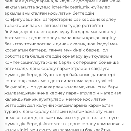
бөлшек ауытқуларына, жылулық деформацияға және
нақты уақытта жұмыс істейтін сезгіштік жүйелер
арқылы анықталған қосылатын беттердің
конфигурациясы өзгерістеріне сәйкес дәнекерлеу
траекторияларын автоматты түрде реттейтін
бейімделуші траектория құру бағдарламасы кіреді.
Автоматтық дәнекерлеу компаниясы қосқан көріну
бағыттау технологиясы динамикалық шов іздеуі мен
қосылатын беттерді тануға мүмкіндік береді, ол
роботтарға бөлшектердің орналасу ауытқуларын
компенсациялауға және барлық операция бойынша
оптималды дәнекерлеу параметрлерін сақтауға
мүмкіндік береді. Күштік кері байланыс датчиктері
контакт қысымы мен доға сипаттамаларын үздіксіз
бақылайды, ол дәнекерлеу жылдамдығын, сым беру
жылдамдығын және кернеу параметрлерін материал
қалыңдығының ауытқулары немесе қосылатын
беттердің дәл келуінің жағдайларына қарамастан
тұрақты дәнекерлеу сапасын қамтамасыз ету үшін
немесе тереңдігін қамтамасыз ету үшін тез реттеуге
мүмкіндік береді. Автоматтық дәнекерлеу компаниясы
жылу кірісі мен суыту жылдамдығын бақылайтын