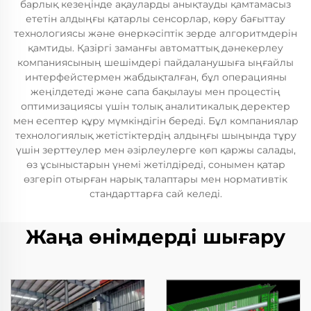
барлық кезеңінде ақауларды анықтауды қамтамасыз
ететін алдыңғы қатарлы сенсорлар, көру бағыттау
технологиясы және өнеркәсіптік зерде алгоритмдерін
қамтиды. Қазіргі заманғы автоматтық дәнекерлеу
компаниясының шешімдері пайдаланушыға ыңғайлы
интерфейстермен жабдықталған, бұл операцияны
жеңілдетеді және сапа бақылауы мен процестің
оптимизациясы үшін толық аналитикалық деректер
мен есептер құру мүмкіндігін береді. Бұл компаниялар
технологиялық жетістіктердің алдыңғы шыңында тұру
үшін зерттеулер мен әзірлеулерге көп қаржы салады,
өз ұсыныстарын үнемі жетілдіреді, сонымен қатар
өзгеріп отырған нарық талаптары мен нормативтік
стандарттарға сай келеді.
Жаңа өнімдерді шығару