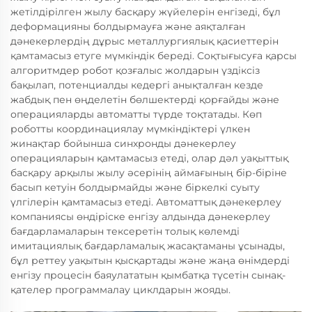
жетілдірілген жылу басқару жүйелерін енгізеді, бұл
деформацияны болдырмауға және аяқталған
дәнекерлердің дұрыс металлургиялық қасиеттерін
қамтамасыз етуге мүмкіндік береді. Соқтығысуға қарсы
алгоритмдер робот қозғалыс жолдарын үздіксіз
бақылап, потенциалды кедергі анықталған кезде
жабдық пен өңделетін бөлшектерді қорғайды және
операцияларды автоматты түрде тоқтатады. Көп
роботты координациялау мүмкіндіктері үлкен
жинақтар бойынша синхронды дәнекерлеу
операцияларын қамтамасыз етеді, олар дәл уақыттық
басқару арқылы жылу әсерінің аймағының бір-біріне
басып кетуін болдырмайды және біркелкі суыту
үлгілерін қамтамасыз етеді. Автоматтық дәнекерлеу
компаниясы өндіріске енгізу алдында дәнекерлеу
бағдарламаларын тексеретін толық көлемді
имитациялық бағдарламалық жасақтаманы ұсынады,
бұл реттеу уақытын қысқартады және жаңа өнімдерді
енгізу процесін баяулататын қымбатқа түсетін сынақ-
қателер программалау циклдарын жояды.