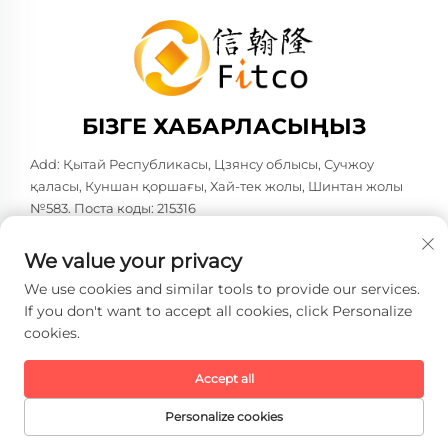
БІЗГЕ ХАБАРЛАСЫҢЫЗ
Add: Қытай Республикасы, Цзянсу облысы, Сучжоу
қаласы, Куншан қоршағы, Хай-тек жолы, Шинтан жолы
№583. Поста коды: 215316
Тел:
+86-137 6186 0079
We value your privacy
Электрондық пошта:
[email protected]
We use cookies and similar tools to provide our services.
If you don't want to accept all cookies, click Personalize
cookies.
Copyright © 2026 Faith-Han Intelligent Technology Co., Ltd.
Барлық құқықтар сақталған. -
Жеке деректерді қорғау
саясаты
Accept all
Personalize cookies