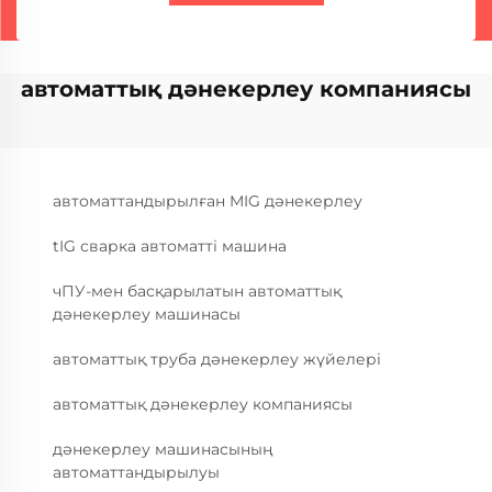
автоматтық дәнекерлеу компаниясы
автоматтандырылған MIG дәнекерлеу
tIG сварка автоматті машина
чПУ-мен басқарылатын автоматтық
дәнекерлеу машинасы
автоматтық труба дәнекерлеу жүйелері
автоматтық дәнекерлеу компаниясы
дәнекерлеу машинасының
автоматтандырылуы