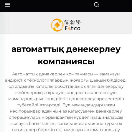
автоматтық дәнекерлеу
компаниясы
Автоматтық дәнекерлеу компаниясы — заманауи
өндірістік технологиялардың жоғарғы шыңын білдіреді;
ол алдыңғы қатарлы роботтандырылған дәнекерлеу
жүйелерінің әзірлеуін, өндірісін және енгізуін
мамандандырып, өндірістік дәнекерлеу процестерін
түбегейлі өзгертеді. Бұл мамандандырылған
кәсіпорындар адамның аз қатысуымен дәнекерлеу
операцияларын орындайтын күрделі машиналарды
жасауға бағытталған, сапасы жоғары және тұрақты
нәтижелер беретін ең заманауи автоматтандыру