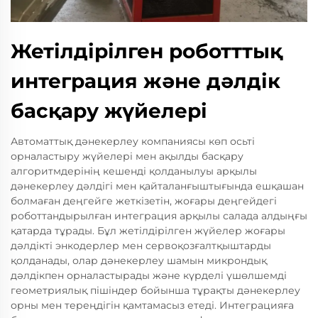
Жетілдірілген роботттық
интеграция және дәлдік
басқару жүйелері
Автоматтық дәнекерлеу компаниясы көп осьті
орналастыру жүйелері мен ақылды басқару
алгоритмдерінің кешенді қолданылуы арқылы
дәнекерлеу дәлдігі мен қайталанғыштығында ешқашан
болмаған деңгейге жеткізетін, жоғары деңгейдегі
роботтандырылған интеграция арқылы салада алдыңғы
қатарда тұрады. Бұл жетілдірілген жүйелер жоғары
дәлдікті энкодерлер мен сервоқозғалтқыштарды
қолданады, олар дәнекерлеу шамын микрондық
дәлдікпен орналастырады және күрделі үшөлшемді
геометриялық пішіндер бойынша тұрақты дәнекерлеу
орны мен тереңдігін қамтамасыз етеді. Интеграцияға