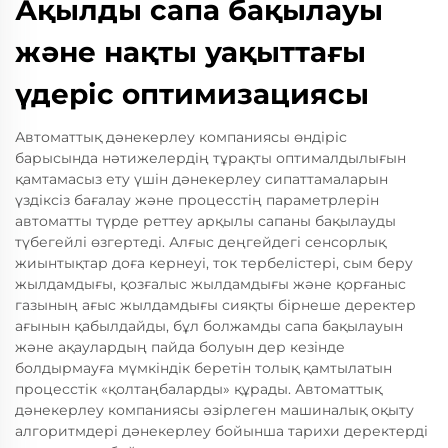
Ақылды сапа бақылауы
және нақты уақыттағы
үдеріс оптимизациясы
Автоматтық дәнекерлеу компаниясы өндіріс
барысында нәтижелердің тұрақты оптималдылығын
қамтамасыз ету үшін дәнекерлеу сипаттамаларын
үздіксіз бағалау және процесстің параметрлерін
автоматты түрде реттеу арқылы сапаны бақылауды
түбегейлі өзгертеді. Алғыс деңгейдегі сенсорлық
жиынтықтар доға кернеуі, ток тербелістері, сым беру
жылдамдығы, қозғалыс жылдамдығы және қорғаныс
газының ағыс жылдамдығы сияқты бірнеше деректер
ағынын қабылдайды, бұл болжамды сапа бақылауын
және ақаулардың пайда болуын дер кезінде
болдырмауға мүмкіндік беретін толық қамтылатын
процесстік «қолтаңбаларды» құрады. Автоматтық
дәнекерлеу компаниясы әзірлеген машиналық оқыту
алгоритмдері дәнекерлеу бойынша тарихи деректерді