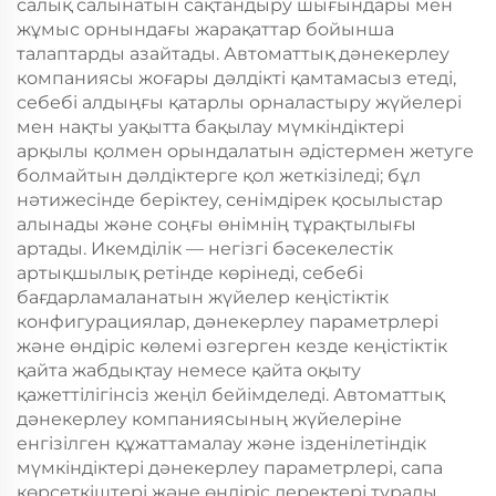
салық салынатын сақтандыру шығындары мен
жұмыс орнындағы жарақаттар бойынша
талаптарды азайтады. Автоматтық дәнекерлеу
компаниясы жоғары дәлдікті қамтамасыз етеді,
себебі алдыңғы қатарлы орналастыру жүйелері
мен нақты уақытта бақылау мүмкіндіктері
арқылы қолмен орындалатын әдістермен жетуге
болмайтын дәлдіктерге қол жеткізіледі; бұл
нәтижесінде беріктеу, сенімдірек қосылыстар
алынады және соңғы өнімнің тұрақтылығы
артады. Икемділік — негізгі бәсекелестік
артықшылық ретінде көрінеді, себебі
бағдарламаланатын жүйелер кеңістіктік
конфигурациялар, дәнекерлеу параметрлері
және өндіріс көлемі өзгерген кезде кеңістіктік
қайта жабдықтау немесе қайта оқыту
қажеттілігінсіз жеңіл бейімделеді. Автоматтық
дәнекерлеу компаниясының жүйелеріне
енгізілген құжаттамалау және ізденілетіндік
мүмкіндіктері дәнекерлеу параметрлері, сапа
көрсеткіштері және өндіріс деректері туралы