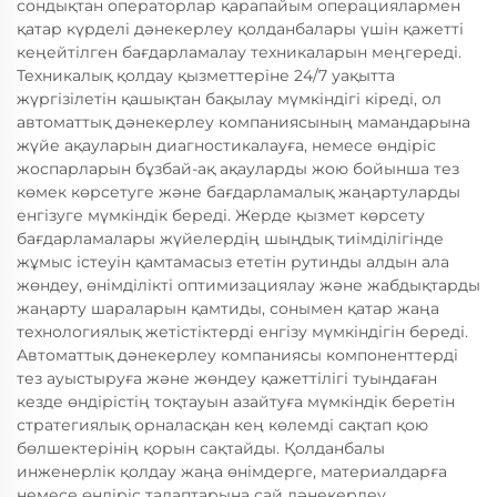
сондықтан операторлар қарапайым операциялармен
қатар күрделі дәнекерлеу қолданбалары үшін қажетті
кеңейтілген бағдарламалау техникаларын меңгереді.
Техникалық қолдау қызметтеріне 24/7 уақытта
жүргізілетін қашықтан бақылау мүмкіндігі кіреді, ол
автоматтық дәнекерлеу компаниясының мамандарына
жүйе ақауларын диагностикалауға, немесе өндіріс
жоспарларын бұзбай-ақ ақауларды жою бойынша тез
көмек көрсетуге және бағдарламалық жаңартуларды
енгізуге мүмкіндік береді. Жерде қызмет көрсету
бағдарламалары жүйелердің шыңдық тиімділігінде
жұмыс істеуін қамтамасыз ететін рутинды алдын ала
жөндеу, өнімділікті оптимизациялау және жабдықтарды
жаңарту шараларын қамтиды, сонымен қатар жаңа
технологиялық жетістіктерді енгізу мүмкіндігін береді.
Автоматтық дәнекерлеу компаниясы компоненттерді
тез ауыстыруға және жөндеу қажеттілігі туындаған
кезде өндірістің тоқтауын азайтуға мүмкіндік беретін
стратегиялық орналасқан кең көлемді сақтап қою
бөлшектерінің қорын сақтайды. Қолданбалы
инженерлік қолдау жаңа өнімдерге, материалдарға
немесе өндіріс талаптарына сай дәнекерлеу