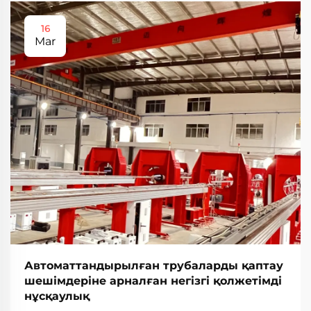
16
Mar
Автоматтандырылған трубаларды қаптау
шешімдеріне арналған негізгі қолжетімді
нұсқаулық