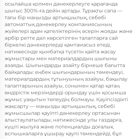
осылайша қолмен дәнекерлеуге қарағанда
шығыс 300%-ға дейін артады. Тұрақты сапа —
тағы бір маңызды артықшылық, себебі
автоматтық дәнекерлеу компаниясының
жүйелері адам қателіктерінің әсерін жояды және
әрбір ретте дәл көрсетілген талаптарға сай
біркелкі дәнекерлерді қамтамасыз етеді,
нәтижесінде қымбатқа түсетін қайта жасау
жұмыстары мен материалдардың шығыны
азаяды. Шығындарды азайту бірнеше бағытта
байқалады: еңбек шығындарының төмендеуі,
материалдардың тұтынуының азайуы, бақылау
талаптарының азайуы, сонымен қатар қатаң
өндірістік мерзімдерді орындау үшін қосымша
жұмыс уақытын төлеудің болмауы. Қауіпсіздікті
жақсарту — маңызды артықшылық, себебі
жұмысшылар қауіпті дәнекерлеу ортасынан
алыстаулатылады, нәтижесінде улы газдарға,
күшті жылуға және потенциалды доғалық
вспышкаларға ұшырау қаупі төмендейді, бұл