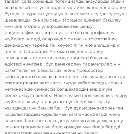
талдап, сапа бойынша потенциалды ақауларды алдын
ала болжайтын үлгілерді анықтайды және дәнекерлеу
бүтіндігін тұрақты ұстау үшін автоматты түрде түзетуші
шараларды іске асырады. Процесс ішіндегі бақылау
мүмкіндіктеріне ультрадыбыстық сынау,
радиографиялық зерттеу және беттік профилдеу
жүйелері кіреді, олар өндіріс ағысын тоқтатпай-ақ
дәнекерлеу тереңдігін, кеуектілігін және өлшемдік
дәлдігін бағалайды. Автоматтық дәнекерлеу
компаниясы статистикалық процессті бақылау
әдістерін енгізеді, бұл дәнекерлеу параметрлерінің
бағыттылығын бақылайды және процесстер
қабылданған бақылау шектерінен тыс ауытқыған кезде
операторларға автоматты түрде хабарласады, соның
нәтижесінде сәйкессіз бөлшектердің өндірілуін
болдырмауға болады. Нақты уақыттағы жылулық түсіру
жүйелері жылу таралуының үлгілері мен суыту
жылдамдығын бақылайды, бұл дұрыс дәнекерленген
қосылыстардың құрылымын қамтамасыз етеді және
қосылыс беріктігін әлсіздетуі мүмкін жылулық керілу
концентрацияларын болдырмауға мүмкіндік береді.
Автоматтандырылған құжаттама жүйелері