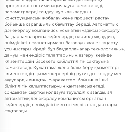
процестерін оптимизациялауға көмектеседі,
параметрлерді таңдау, құрылғылардың
конструкциясын жобалау және процесті растау
бойынша сарапшылық бағыттау береді. Автоматтық
дәнекерлеу компаниясы ұсынатын үздіксіз жақсарту
бағдарламаларына жүйелердің периодтық аудиті,
өнімділіктің салыстырмалы бағалауы және жаңарту
ұсыныстары кіреді; бұл бағдарламалар технологияның
дамуы мен өндіріс талаптарының өзгеруі кезінде
клиенттердің бәсекеге қабілеттілігін сақтауына
көмектеседі. Құжаттама және білім беру қызметтері
клиенттердің қызметкерлерінің рутинды жөндеу мен
ақауларды анықтау іс-әрекеттері бойынша ішкі
біліктілігін қалыптастыруын қамтамасыз етеді,
сондықтан сыртқы қолдауға тәуелділік азаяды, ал
автоматтық дәнекерлеу компаниясы орнатқан
жүйелердің сенімділігі мен өнімділік стандарттары
сақталады.