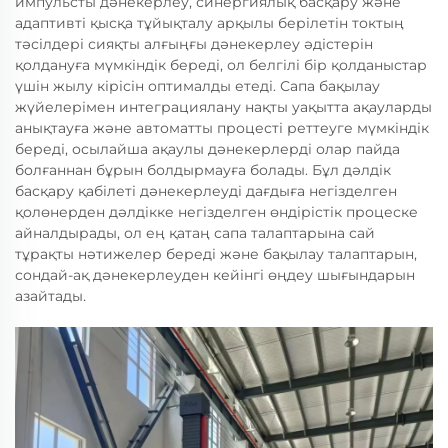
импульсты дәнекерлеу, синергиялық басқару және
адаптивті қысқа тұйықталу арқылы берілетін токтың
тәсілдері сияқты алғыңғы дәнекерлеу әдістерін
қолдануға мүмкіндік береді, ол белгілі бір қолданыстар
үшін жылу кірісін оптималды етеді. Сапа бақылау
жүйелерімен интеграциялану нақты уақытта ақауларды
анықтауға және автоматты процесті реттеуге мүмкіндік
береді, осылайша ақаулы дәнекерлерді олар пайда
болғаннан бұрын болдырмауға болады. Бұл дәлдік
басқару қабілеті дәнекерлеуді дағдыға негізделген
қолөнерден дәлдікке негізделген өндірістік процеске
айналдырады, ол ең қатаң сапа талаптарына сай
тұрақты нәтижелер береді және бақылау талаптарын,
сондай-ақ дәнекерлеуден кейінгі өңдеу шығындарын
азайтады.