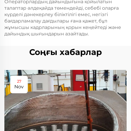
Операторлардың дайындығына қойылатын
талаптар әлдеқайда төмендейді, себебі оларға
күрделі дәнекерлеу біліктілігі емес, негізгі
бағдарламалау дағдылары ғана қажет, бұл
жұмысшы кадрларының қорын кеңейтеді және
дайындық шығындарын азайтады.
Соңғы хабарлар
27
Nov