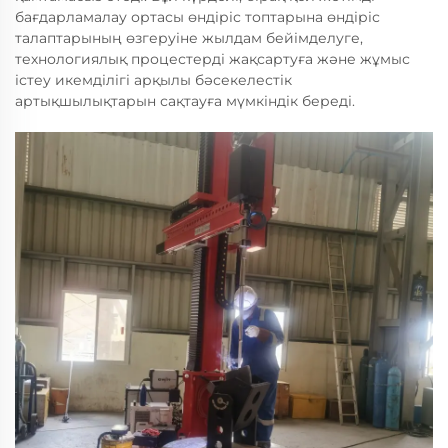
бағдарламалау ортасы өндіріс топтарына өндіріс
талаптарының өзгеруіне жылдам бейімделуге,
технологиялық процестерді жақсартуға және жұмыс
істеу икемділігі арқылы бәсекелестік
артықшылықтарын сақтауға мүмкіндік береді.