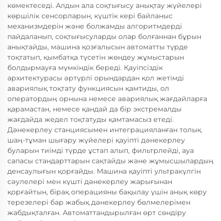
көмектеседі. Алдын ала соқтығысу анықтау жүйелері
көршілік сенсорларын, күштік кері байланыс
механизмдерін және болжамды алгоритмдерді
пайдаланып, соқтығысуларды олар болғаннан бұрын
анықтайды, машина қозғалысын автоматты түрде
тоқтатып, қымбатқа түсетін жөндеу жұмыстарын
болдырмауға мүмкіндік береді. Қауіпсіздік
архитектурасы әртүрлі орындардан қол жетімді
авариялық тоқтату функциясын қамтиды, ол
оператордың орнына немесе авариялық жағдайларға
қарамастан, немесе қандай да бір экстремалды
жағдайда жедел тоқтатуды қамтамасыз етеді.
Дәнекерлеу станциясымен интеграцияланған толық
шаң-тұман шығару жүйелері қауіпті дәнекерлеу
буларын тиімді түрде ұстап алып, фильтрлейді, ауа
сапасы стандарттарын сақтайды және жұмысшылардың
денсаулығын қорғайды. Машина қауіпті ультракүлгін
сәулелері мен күшті дәнекерлеу жарығынан
қорғайтын, бірақ операцияны бақылау үшін анық көру
терезелері бар жабық дәнекерлеу бөлмелерімен
жабдықталған. Автоматтандырылған өрт сөндіру