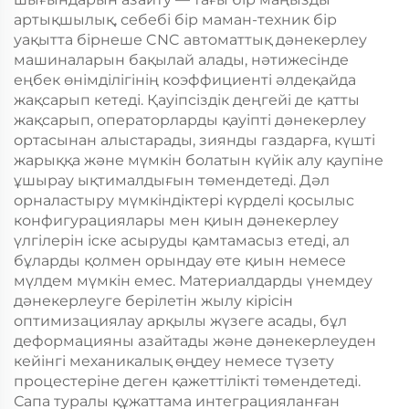
артықшылық, себебі бір маман-техник бір
уақытта бірнеше CNC автоматтық дәнекерлеу
машиналарын бақылай алады, нәтижесінде
еңбек өнімділігінің коэффициенті әлдеқайда
жақсарып кетеді. Қауіпсіздік деңгейі де қатты
жақсарып, операторларды қауіпті дәнекерлеу
ортасынан алыстарады, зиянды газдарға, күшті
жарыққа және мүмкін болатын күйік алу қаупіне
ұшырау ықтималдығын төмендетеді. Дәл
орналастыру мүмкіндіктері күрделі қосылыс
конфигурациялары мен қиын дәнекерлеу
үлгілерін іске асыруды қамтамасыз етеді, ал
бұларды қолмен орындау өте қиын немесе
мүлдем мүмкін емес. Материалдарды үнемдеу
дәнекерлеуге берілетін жылу кірісін
оптимизациялау арқылы жүзеге асады, бұл
деформацияны азайтады және дәнекерлеуден
кейінгі механикалық өңдеу немесе түзету
процестеріне деген қажеттілікті төмендетеді.
Сапа туралы құжаттама интеграцияланған