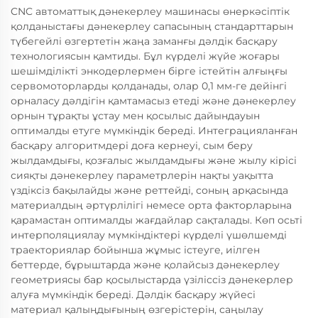
CNC автоматтық дәнекерлеу машинасы өнеркәсіптік
қолданыстағы дәнекерлеу сапасының стандарттарын
түбегейлі өзгертетін жаңа заманғы дәлдік басқару
технологиясын қамтиды. Бұл күрделі жүйе жоғары
шешімділікті энкодерлермен бірге істейтін алғыңғы
сервомоторларды қолданады, олар 0,1 мм-ге дейінгі
орналасу дәлдігін қамтамасыз етеді және дәнекерлеу
орнын тұрақты ұстау мен қосылыс дайындауын
оптималды етуге мүмкіндік береді. Интеграцияланған
басқару алгоритмдері доға кернеуі, сым беру
жылдамдығы, қозғалыс жылдамдығы және жылу кірісі
сияқты дәнекерлеу параметрлерін нақты уақытта
үздіксіз бақылайды және реттейді, соның арқасында
материалдың әртүрлілігі немесе орта факторларына
қарамастан оптималды жағдайлар сақталады. Көп осьті
интерполяциялау мүмкіндіктері күрделі үшөлшемді
траекториялар бойынша жұмыс істеуге, иілген
беттерде, бұрыштарда және қолайсыз дәнекерлеу
геометриясы бар қосылыстарда үзіліссіз дәнекерлер
алуға мүмкіндік береді. Дәлдік басқару жүйесі
материал қалыңдығының өзгерістерін, саңылау