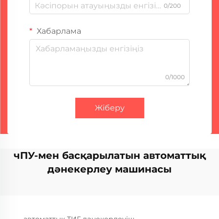
0/200
Хабарлама
0/1000
Жіберу
чПУ-мен басқарылатын автоматтық
дәнекерлеу машинасы