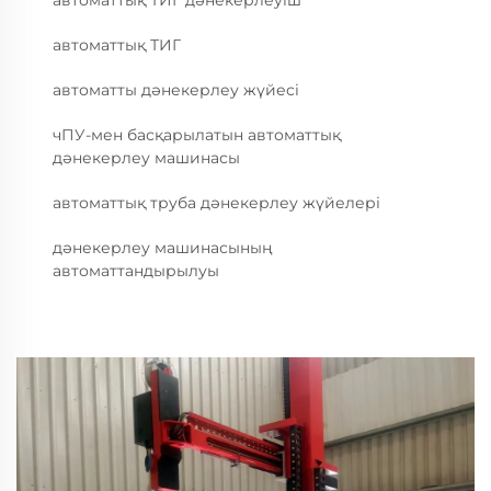
автоматтық ТИГ дәнекерлеуіш
автоматтық ТИГ
автоматты дәнекерлеу жүйесі
чПУ-мен басқарылатын автоматтық
дәнекерлеу машинасы
автоматтық труба дәнекерлеу жүйелері
дәнекерлеу машинасының
автоматтандырылуы