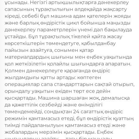
ұсынады. Негізгі артықшылықтарға дәнекерлеу
сапасының тұрақтылығын әлдеқайда жақсарту
кіреді, себебі бұл машина адам қателерін жояды
және барлық өндірістік цикл бойынша маңызды
дәнекерлеу параметрлерін үнемі дәл бақылауда
ұстайды. Бұл тұрақтылық тікелей қайта жасау
көрсеткіштерін төмендетуге, қабылданбау
пайызын азайтуға, сонымен қатар
материалдардың шығыны мен еңбек уақытында
қол жеткізілетін қолайлы шығындарға апаратын.
Қолмен дәнекерлеуге қарағанда өндіріс
жылдамдығы қатты артады: көптеген
операциялар сапа стандарттарын сақтай отырып,
орындалу уақытын екіден төрт есе дейін
қысқартады. Машина шаршаған жоқ, демалысқа
да қажеттілік сезбейді және өнімділігі
төмендемейді, сондықтан 24 сағаттық өндіріс
режимін қамтамасыз етеді, бұл өндірістік қуаттың
тиімді пайдаланылуын қамтамасыз етеді және
жобалардың мерзімін қысқартады. Еңбек
шығындарын азайту — тағы бір маңызды