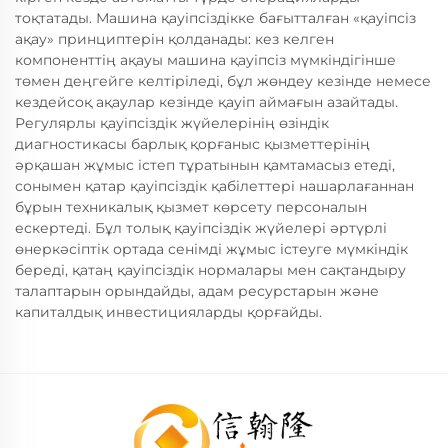
тоқтатады. Машина қауіпсіздікке бағытталған «қауіпсіз
ақау» принциптерін қолданады: кез келген
компоненттің ақауы машина қауіпсіз мүмкіндігінше
төмен деңгейге келтіріледі, бұл жөндеу кезінде немесе
кездейсоқ ақаулар кезінде қауіп аймағын азайтады.
Регулярлы қауіпсіздік жүйелерінің өзіндік
диагностикасы барлық қорғаныс қызметтерінің
әрқашан жұмыс істеп тұратынын қамтамасыз етеді,
сонымен қатар қауіпсіздік қабілеттері нашарлағаннан
бұрын техникалық қызмет көрсету персоналын
ескертеді. Бұл толық қауіпсіздік жүйелері әртүрлі
өнеркәсіптік ортада сенімді жұмыс істеуге мүмкіндік
береді, қатаң қауіпсіздік нормалары мен сақтандыру
талаптарын орындайды, адам ресурстарын және
капиталдық инвестицияларды қорғайды.