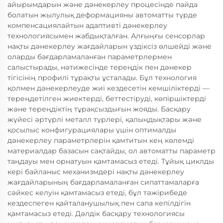
айырымдарын және дәнекерлеу процесінде пайда
болатын жылулық деформацияны автоматты түрде
компенсациялайтын адаптивті дәнекерлеу
технологиясымен жабдықталған. Алғыңғы сенсорлар
нақты дәнекерлеу жағдайларын үздіксіз өлшейді және
оларды бағдарламаланған параметрлермен
салыстырады, нәтижесінде тереңдік пен дәнекер
тігісінің профилі тұрақты ұсталады. Бұл технология
қолмен дәнекерлеуде жиі кездесетін кемшіліктерді —
тереңдетілген жиектерді, беттестіруді, көпіршіктерді
және тереңдіктің тұрақсыздығын жояды. Басқару
жүйесі әртүрлі металл түрлері, қалыңдықтары және
қосылыс конфигурациялары үшін оптималды
дәнекерлеу параметрлерін қамтитын кең көлемді
материалдар базасын сақтайды, ол автоматты параметр
таңдауы мен орнатуын қамтамасыз етеді. Тұйық циклды
кері байланыс механизмдері нақты дәнекерлеу
жағдайларының бағдарламаланған сипаттамаларға
сәйкес келуін қамтамасыз етеді, бұл тәжірибеде
кездеспеген қайталанушылық пен сапа кепілдігін
қамтамасыз етеді. Дәлдік басқару технологиясы