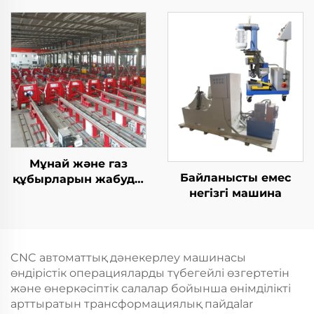
жабдығы
Мұнай және газ
Байланысты емес
құбырларын жабуды
негізгі машина
жабу TIG дәнекерлеу
машинасы
CNC автоматтық дәнекерлеу машинасы
өндірістік операцияларды түбегейлі өзгертетін
және өнеркәсіптік салалар бойынша өнімділікті
арттыратын трансформациялық пайдalar