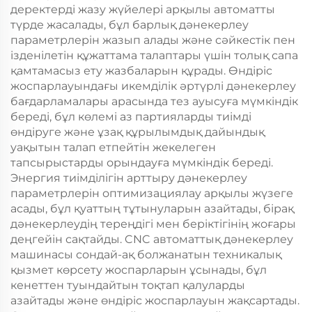
деректерді жазу жүйелері арқылы автоматты
түрде жасалады, бұл барлық дәнекерлеу
параметрлерін жазып алады және сәйкестік пен
ізденілетін құжаттама талаптары үшін толық сапа
қамтамасыз ету жазбаларын құрады. Өндіріс
жоспарлауындағы икемділік әртүрлі дәнекерлеу
бағдарламалары арасында тез ауысуға мүмкіндік
береді, бұл көлемі аз партияларды тиімді
өндіруге және ұзақ құрылымдық дайындық
уақытын талап етпейтін жекелеген
тапсырыстарды орындауға мүмкіндік береді.
Энергия тиімділігін арттыру дәнекерлеу
параметрлерін оптимизациялау арқылы жүзеге
асады, бұл қуаттың тұтынуларын азайтады, бірақ
дәнекерлеудің тереңдігі мен беріктігінің жоғары
деңгейін сақтайды. CNC автоматтық дәнекерлеу
машинасы сондай-ақ болжанатын техникалық
қызмет көрсету жоспарларын ұсынады, бұл
кенеттен туындайтын тоқтап қалуларды
азайтады және өндіріс жоспарлауын жақсартады.