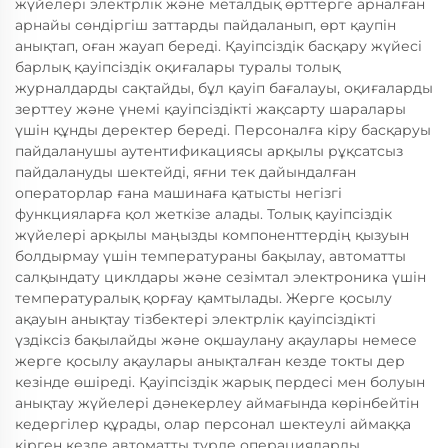
жүйелері электрлік және металдық өрттерге арналған
арнайы сөндіргіш заттарды пайдаланып, өрт қаупін
анықтап, оған жауап береді. Қауіпсіздік басқару жүйесі
барлық қауіпсіздік оқиғалары туралы толық
журналдарды сақтайды, бұл қауіп бағалауы, оқиғаларды
зерттеу және үнемі қауіпсіздікті жақсарту шаралары
үшін құнды деректер береді. Персоналға кіру басқаруы
пайдаланушы аутентификациясы арқылы рұқсатсыз
пайдалануды шектейді, яғни тек дайындалған
операторлар ғана машинаға қатысты негізгі
функцияларға қол жеткізе алады. Толық қауіпсіздік
жүйелері арқылы маңызды компоненттердің қызуын
болдырмау үшін температураны бақылау, автоматты
салқындату циклдары және сезімтал электроника үшін
температуралық қорғау қамтылады. Жерге қосылу
ақауын анықтау тізбектері электрлік қауіпсіздікті
үздіксіз бақылайды және оқшаулану ақаулары немесе
жерге қосылу ақаулары анықталған кезде токты дер
кезінде өшіреді. Қауіпсіздік жарық пердесі мен болуын
анықтау жүйелері дәнекерлеу аймағында көрінбейтін
кедергілер құрады, олар персонал шектеулі аймаққа
кірген кезде автоматты түрде операцияларды