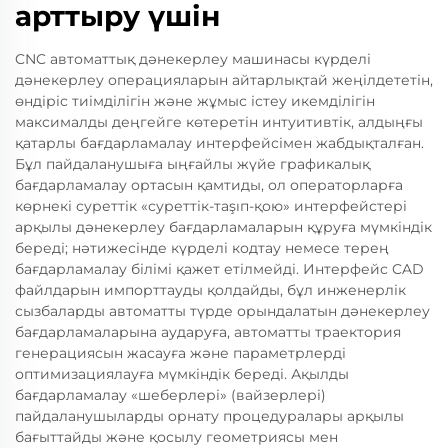
арттыру үшін
CNC автоматтық дәнекерлеу машинасы күрделі
дәнекерлеу операцияларын айтарлықтай жеңілдететін,
өндіріс тиімділігін және жұмыс істеу икемділігін
максималды деңгейге көтеретін интуитивтік, алдыңғы
қатарлы бағдарламалау интерфейсімен жабдықталған.
Бұл пайдаланушыға ыңғайлы жүйе графикалық
бағдарламалау ортасын қамтиды, ол операторларға
көрнекі суреттік «суреттік-таşıп-қою» интерфейстері
арқылы дәнекерлеу бағдарламаларын құруға мүмкіндік
береді; нәтижесінде күрделі кодтау немесе терең
бағдарламалау білімі қажет етілмейді. Интерфейс CAD
файлдарын импорттауды қолдайды, бұл инженерлік
сызбаларды автоматты түрде орындалатын дәнекерлеу
бағдарламаларына аударуға, автоматты траектория
генерациясын жасауға және параметрлерді
оптимизациялауға мүмкіндік береді. Ақылды
бағдарламалау «шеберлері» (вайзерлері)
пайдаланушыларды орнату процедуралары арқылы
бағыттайды және қосылу геометриясы мен