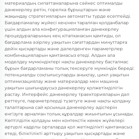
материалдың сипаттамаларына сәйкес оптималды
дәнекерлеу ретін, горелка бұрыштарын және
жақындау стратегияларын автоматты түрде есептейді.
Бағдарламалау жүйесі кеңінен таралған қолданбалар
үшін алдын ала конфигурацияланған дәнекерлеу
процедураларының кең кітапханасын қамтиды, ол
бағдарлама әзірлеу уақытын сағаттардан минуттарға
дейін қысқартады және дәлелденген параметрлер
комбинацияларын қамтамасыз етеді. Алдын ала
моделдеу мүмкіндіктері нақты дәнекерлеу басталмас
бұрын бағдарламаны толық тексеруге мүмкіндік береді:
потенциалды соқтығысуларды анықтау, цикл уақытын
оптимизациялау және материалдар мен машина
уақытын шығындаусыз дәнекерлеу қолжетімділігін
растау. Интерфейс дәнекерлеу траекторияларын дәл
реттеуге, параметрлерді түзетуге және нақты қолдану
талаптарына сай қосымша дәнекерлеу әдістерін
енгізуге арналған толық құралдар жиынтығын ұсынады.
Көптілділік қолдауы мен контекстік көмек жүйелері
әртүрлі кадрлы орталарда қол жетімділікті қамтамасыз
етеді, біліктілікті арттыру уақытын қысқартады және