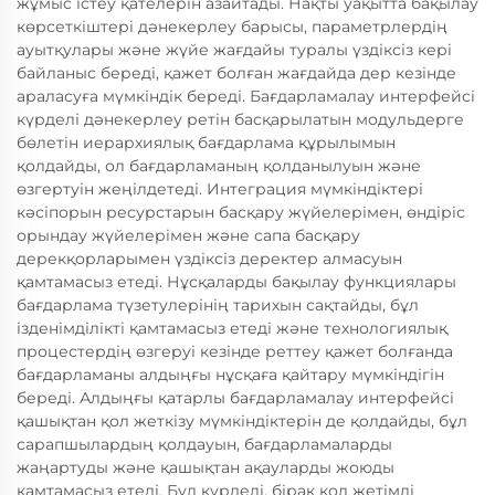
жұмыс істеу қателерін азайтады. Нақты уақытта бақылау
көрсеткіштері дәнекерлеу барысы, параметрлердің
ауытқулары және жүйе жағдайы туралы үздіксіз кері
байланыс береді, қажет болған жағдайда дер кезінде
араласуға мүмкіндік береді. Бағдарламалау интерфейсі
күрделі дәнекерлеу ретін басқарылатын модульдерге
бөлетін иерархиялық бағдарлама құрылымын
қолдайды, ол бағдарламаның қолданылуын және
өзгертуін жеңілдетеді. Интеграция мүмкіндіктері
кәсіпорын ресурстарын басқару жүйелерімен, өндіріс
орындау жүйелерімен және сапа басқару
дерекқорларымен үздіксіз деректер алмасуын
қамтамасыз етеді. Нұсқаларды бақылау функциялары
бағдарлама түзетулерінің тарихын сақтайды, бұл
ізденімділікті қамтамасыз етеді және технологиялық
процестердің өзгеруі кезінде реттеу қажет болғанда
бағдарламаны алдыңғы нұсқаға қайтару мүмкіндігін
береді. Алдыңғы қатарлы бағдарламалау интерфейсі
қашықтан қол жеткізу мүмкіндіктерін де қолдайды, бұл
сарапшылардың қолдауын, бағдарламаларды
жаңартуды және қашықтан ақауларды жоюды
қамтамасыз етеді. Бұл күрделі, бірақ қол жетімді