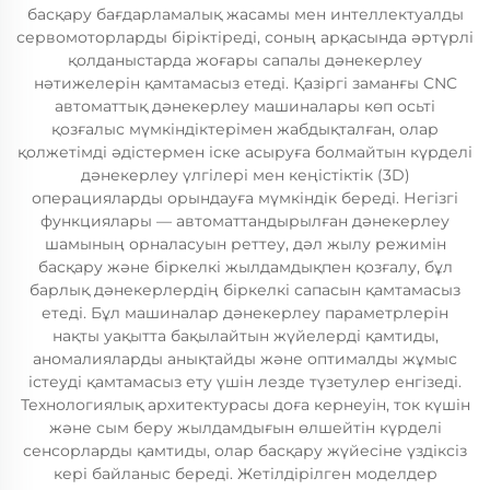
басқару бағдарламалық жасамы мен интеллектуалды
сервомоторларды біріктіреді, соның арқасында әртүрлі
қолданыстарда жоғары сапалы дәнекерлеу
нәтижелерін қамтамасыз етеді. Қазіргі заманғы CNC
автоматтық дәнекерлеу машиналары көп осьті
қозғалыс мүмкіндіктерімен жабдықталған, олар
қолжетімді әдістермен іске асыруға болмайтын күрделі
дәнекерлеу үлгілері мен кеңістіктік (3D)
операцияларды орындауға мүмкіндік береді. Негізгі
функциялары — автоматтандырылған дәнекерлеу
шамының орналасуын реттеу, дәл жылу режимін
басқару және біркелкі жылдамдықпен қозғалу, бұл
барлық дәнекерлердің біркелкі сапасын қамтамасыз
етеді. Бұл машиналар дәнекерлеу параметрлерін
нақты уақытта бақылайтын жүйелерді қамтиды,
аномалияларды анықтайды және оптималды жұмыс
істеуді қамтамасыз ету үшін лезде түзетулер енгізеді.
Технологиялық архитектурасы доға кернеуін, ток күшін
және сым беру жылдамдығын өлшейтін күрделі
сенсорларды қамтиды, олар басқару жүйесіне үздіксіз
кері байланыс береді. Жетілдірілген моделдер