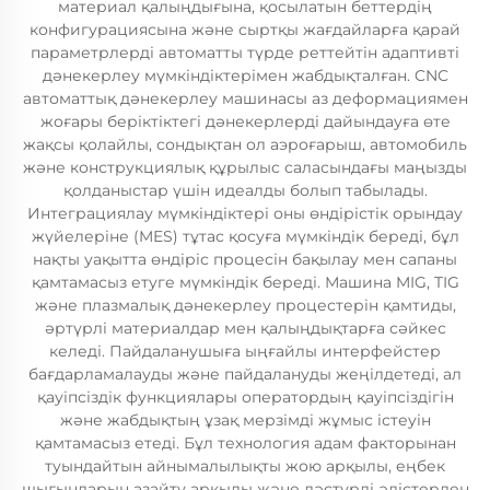
материал қалыңдығына, қосылатын беттердің
конфигурациясына және сыртқы жағдайларға қарай
параметрлерді автоматты түрде реттейтін адаптивті
дәнекерлеу мүмкіндіктерімен жабдықталған. CNC
автоматтық дәнекерлеу машинасы аз деформациямен
жоғары беріктіктегі дәнекерлерді дайындауға өте
жақсы қолайлы, сондықтан ол аэроғарыш, автомобиль
және конструкциялық құрылыс саласындағы маңызды
қолданыстар үшін идеалды болып табылады.
Интеграциялау мүмкіндіктері оны өндірістік орындау
жүйелеріне (MES) тұтас қосуға мүмкіндік береді, бұл
нақты уақытта өндіріс процесін бақылау мен сапаны
қамтамасыз етуге мүмкіндік береді. Машина MIG, TIG
және плазмалық дәнекерлеу процестерін қамтиды,
әртүрлі материалдар мен қалыңдықтарға сәйкес
келеді. Пайдаланушыға ыңғайлы интерфейстер
бағдарламалауды және пайдалануды жеңілдетеді, ал
қауіпсіздік функциялары оператордың қауіпсіздігін
және жабдықтың ұзақ мерзімді жұмыс істеуін
қамтамасыз етеді. Бұл технология адам факторынан
туындайтын айнымалылықты жою арқылы, еңбек
шығындарын азайту арқылы және дәстүрлі әдістерден