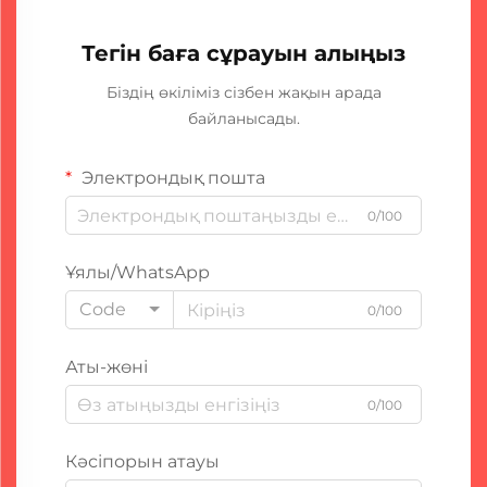
Тегін баға сұрауын алыңыз
Біздің өкіліміз сізбен жақын арада
байланысады.
Электрондық пошта
0/100
Ұялы/WhatsApp
Code
0/100
Аты-жөні
0/100
Кәсіпорын атауы