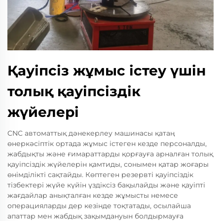
Қауіпсіз жұмыс істеу үшін
толық қауіпсіздік
жүйелері
CNC автоматтық дәнекерлеу машинасы қатаң
өнеркәсіптік ортада жұмыс істеген кезде персоналды,
жабдықты және ғимараттарды қорғауға арналған толық
қауіпсіздік жүйелерін қамтиды, сонымен қатар жоғары
өнімділікті сақтайды. Көптеген резервті қауіпсіздік
тізбектері жүйе күйін үздіксіз бақылайды және қауіпті
жағдайлар анықталған кезде жұмысты немесе
операцияларды дер кезінде тоқтатады, осылайша
апаттар мен жабдық зақымдануын болдырмауға