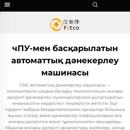
чПУ-мен басқарылатын
автоматтық дәнекерлеу
машинасы
CNC автоматтық дәнекерлеу машинасы —
компьютерлік сандық басқару технологиясын жоғары
дәлдікті дәнекерлеу мүмкіндіктерімен ұштастыратын
өнеркәсіптік өндірістегі төңкерістік жетістік. Бұл
күрделі жабдық бағдарламаланған нұсқаулар бойынша
жұмыс істейді және дәнекерлеу операцияларын өте
жоғары дәлдікпен және тұрақтылықпен орындайды.
Машина жоғары дәлдікті орналастыру жүйелері, алғыр