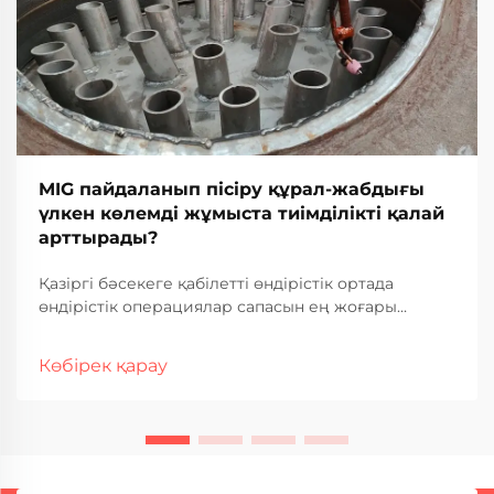
MIG пайдаланып пісіру құрал-жабдығы
үлкен көлемді жұмыста тиімділікті қалай
арттырады?
Қазіргі бәсекеге қабілетті өндірістік ортада
өндірістік операциялар сапасын ең жоғары
деңгейде ұстаумен бірге ең жоғары өнімділікті
талап етеді. MIG пісіру құрал-жабдығы үлкен
Көбірек қарау
көлемді жинау жобалары үшін негізгі технология
ретінде пайда болды, бұл онда...