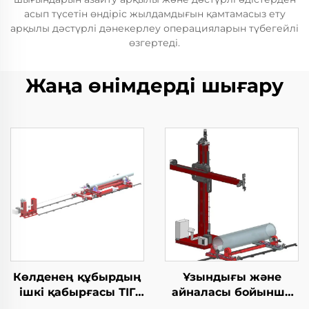
асып түсетін өндіріс жылдамдығын қамтамасыз ету
арқылы дәстүрлі дәнекерлеу операцияларын түбегейлі
өзгертеді.
Жаңа өнімдерді шығару
Көлденең құбырдың
Ұзындығы және
ішкі қабырғасы ТІГ
айналасы бойынша
жабдықтары
дәнекерлеу TIG