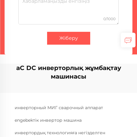
0/1000
Жіберу
aC DC инверторлық жұмбақтау
машинасы
инверторный МИГ сварочный аппарат
engebekтік инвертор машина
инвертордық технологияға негізделген