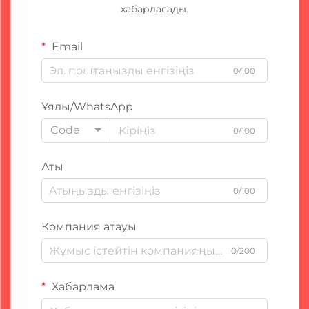
хабарласады.
Email
0/100
Ұялы/WhatsApp
Code
0/100
Аты
0/100
Компания атауы
0/200
Хабарлама