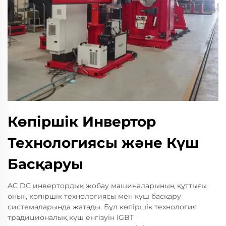
Көпіршік Инвертор
Технологиясы және Күш
Басқаруы
AC DC инвертордық жобау машиналарының құттығы
оның көпіршік технологиясы мен күш басқару
системаларында жатады. Бұл көпіршік технология
традиционалық күш енгізуін IGBT