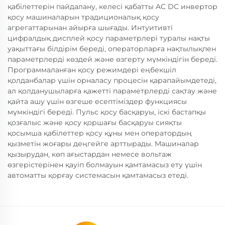
қабілеттерін пайдалану, келесі қабатты AC DC инвертор
қосу машиналарын традиционалық қосу
агрегаттарынан айырға шығады. Интуитивті
цифралдық дисплей қосу параметрлері туралы нақты
уақыттағы білдірім береді, операторларға нақтылықпен
параметрлерді көздей және өзгерту мүмкіндігін береді.
Программаланған қосу режимдері еңбекшіл
қолданбалар үшін орналасу процесін қарапайымдетеді,
ал қолданушыларға қажетті параметрлерді сақтау және
қайта ашу үшін өзгеше есептіміздер функциясы
мүмкіндігі береді. Пульс қосу басқаруы, іскі бастапқы
қозғалыс және қосу қоршағы басқаруы сияқты
қосымша қабілеттер қосу құны мен оператордың
қызметін жоғары деңгейге арттырады. Машиналар
қызырудан, көп ағыстардан немесе вольтаж
өзгерістерінен қауіп болмауын қамтамасыз ету үшін
автоматты қорғау системасын қамтамасыз етеді.