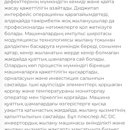
дефекттерінің мүмкіндігін кемиді және қайта
жасау қажеттілігін азайтады. Диджитал
интерфейс операцияны қарапайымдетеді,
әлдеқайда тәжірибелік жоқ жыланушылар да
професионалды нәтижелерге қол жеткізуге
болады. Машиналардың импульс широтасы
модуляциясы технологиясы жылану токынан
дәлдікпен басқаруға мүмкіндік береді, сонымен
қатар, кемір жыланатын жерде кемір болмаған
жағдайда қуаттық шамаларға сай болады.
Олардың көп процестік мүмкіндігі бірнеше
машиналарға қажеттілігін қысқартады,
орналасуын және инвестиция салынғын
сақтайды. Ішкі қауіпсіздік элементтері, қоршаған
қорғау және температураны мониторлау
оператор мен тіркелгіні қорғайды. Машина
қуаттық шамалардағы өзгерістерге қысқа
уақытта қатынастық жағдайда, жылану қызметінің
қалыптылығын сақтайды. Бұл плюслер AC DC
инвертордық жылану машинасы өнімділікті және
жылану қызметін жақсарту мақсатында бизнес