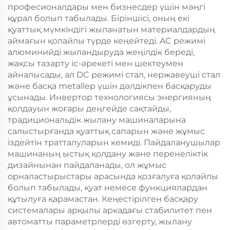
професионалдары мен бизнесдер үшін мәңгі
құрал болып табылады. Біріншісі, оның екі
қуаттық мүмкіндігі жыланатын материалдардың
аймағын қолайлы түрде кеңейтеді. AC режимі
алюминийді жыландыруда жеңілдік береді,
жақсы тазарту іс-әрекеті мен шектеумен
айналысады, ал DC режимі стал, нержавеуші стал
және басқа metallер үшін дәлдікпен басқаруды
ұсынады. Инвертор технологиясы энергияның
қолдауын жоғары деңгейде сақтайды,
традициональдік жылану машиналарына
салыстырғанда қуаттық сапарын және жұмыс
іздейтін тратталуларын кемиді. Пайдаланушылар
машинаның ыстық қолдану және перенеліктік
дизайнынан пайдаланады, ол жұмыс
орналастырыстары арасында қозғалуға қолайлы
болып табылады, қуат немесе функциялардан
құтылуға қарамастан. Кеңестірілген басқару
системалары арқылы аркадағы стабилитет пен
автоматты параметрлерді өзгерту, жылану