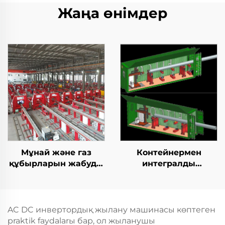
Жаңа өнімдер
Мұнай және газ
Контейнермен
құбырларын жабуды
интегралды
жабу TIG дәнекерлеу
қозғалыспазdyк
машинасы
көбейту станциясы
AC DC инвертордық жылану машинасы көптеген
praktik faydalarы бар, ол жыланушы