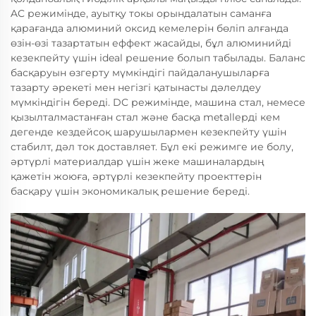
AC режимінде, ауытқу токы орындалатын саманға
қарағанда алюминий оксид кемелерін бөліп алғанда
өзін-өзі тазартатын еффект жасайды, бұл алюминийді
кезекпейту үшін іdeal решение болып табылады. Баланс
басқаруын өзгерту мүмкіндігі пайдаланушыларға
тазарту әрекеті мен негізгі қатынасты дәлелдеу
мүмкіндігін береді. DC режимінде, машина стал, немесе
қызылталмастанған стал және басқа metallерді кем
дегенде кездейсоқ шарушылармен кезекпейту үшін
стабилт, дәл ток доставляет. Бұл екі режимге ие болу,
әртүрлі материалдар үшін жеке машиналардың
қажетін жоюға, әртүрлі кезекпейту проекттерін
басқару үшін экономикалық решение береді.