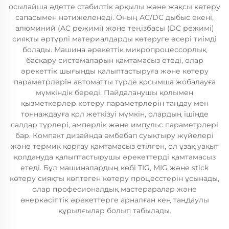
осылайша әдетте стабилтік арқылы және жақсы көтеру
сапасымен нәтижеленеді. Оның AC/DC дыбыс екені,
алюминий (AC режимі) және теңізбасы (DC режимі)
сияқты әртүрлі материалдарды көтеруге әсері тиімді
болады. Машина әрекеттік микропроцессорлық
басқару системаларын қамтамасыз етеді, олар
әрекеттік шығынды қалыптастыруға және көтеру
параметрлерін автоматты түрде қосымша жобалауға
мүмкіндік береді. Пайдаланушы қолымен
қызметкерлер көтеру параметрлерін таңдау мен
тоннаждауға қол жеткізуі мүмкін, олардың ішінде
салдар түрлері, амперлік және импульс параметрлері
бар. Компакт дизайнда әмбебап суықтыру жүйелері
және термик қорғау қамтамасыз етілген, ол ұзақ уақыт
қолдануда қалыптастырушы әрекеттерді қамтамасыз
етеді. Бұл машиналардың көбі TIG, MIG және stick
көтеру сияқты көптеген көтеру процесстерін ұсынады,
олар професионалдық мастераралар және
өнеркәсіптік әрекеттерге арналған кең таңдаулы
құрылғылар болып табылады.