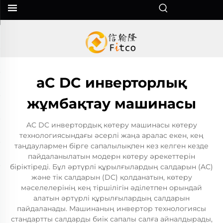
aC DC инверторлық
жұмбақтау машинасы
AC DC инвертордық көтеру машинасы көтеру
технологиясындағы әсерлі жаңа аралас екен, кең
таңдаулармен бірге сапалылықпен кез келген кезде
пайдаланылатын модерн көтеру әрекеттерін
біріктіреді. Бұл әртүрлі құрылғылардың салдарын (AC)
және тік салдарын (DC) қолданатын, көтеру
мәселелерінің кең тіршілігін әділетпен орындай
алатын әртүрлі құрылғылардың салдарын
пайдаланады. Машинаның инвертор технологиясы
стандартты салдарды биік сапалы салға айналдырады,