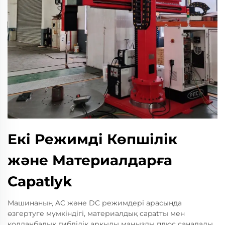
Екі Режимді Көпшілік
және Материалдарға
Сapatlyk
Машинаның AC және DC режимдері арасында
өзгертуге мүмкіндігі, материалдық сapatты мен
қолданбалық гибділік арқылы маңызды плюс саналады.