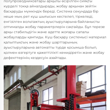
полупроводниковтары арқылы өсірілген сияқты
күрделі токқа айналдырады, жобау арқынан зейтін
басқаруды мүмкіндік береді. Система секундада бір
неше мың рет күш шығысын кестелеп, тіркеледі,
енгізілген вольтажтың ауыстыруларына байланысты
оптималды жобау параметрлерін сақтайды. Бұл терезе
арқы стабильдігін және әдетте жоғары сапалы
жобауларды қамтиды. Күш басқару системысі материал
қалыптықтың және жобау шарттарының
ауыстыруларына автоматты түрде қосымша болып,
қолмен өзгертуге қажеттілікті кемидіретін және жобау
дефекттерінің кездесуін азайтады.