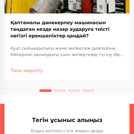
Қаптамалы дәнекерлеу машинасын
таңдаған кезде назар аударуға тиісті
негізгі ерекшеліктер қандай?
Қуат сыйымдылығы және ампергеж диапазоны
Материал қалыңдығы үшін ампергежді түсіну Әр
түрлі материал қалыңдығын дәнекерлеу кезінде
ампергеж нақты жақсы жұмыс істеуде маңызды
Тағы көрсету
рөл атқарады. Көбірек амперлер көбірек жылуды
м...
Тегін ұсыныс алыңыз
Біздің өкіліміз сізге жақын арада