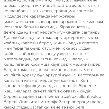
асыру құралтарының қырғызушылығын және
әлемдік әсерін кемиді. Инвертор жабдығының
қолданбалық натыжасы, традиционалисттік
моделдерге қарағанда көп жоғары
қысқартылатын, салдардың арасындағы жылдам
қозғалыс болуын қамтиды, бірақ санаттық
деңгейде қызмет көрсету мүмкіндігін сақтайды.
Дәлдік басқару системалары әртүрлі қызықты
жабдық қалitesін береді, минималдық спаттер
мен тұрақты бейдік түрімен, іске асырудан
кейінгі жабдықты тазалау уақытын және
материалдың құпиясын кемиді. Олардың
көпшілігінде қосымша қауіпсіздік механизмдері
бар, автоматтық вольт компенсациясы мен
жиіліктік қорғау, бұл әртүрлі жұмыс шарттарында
қалайтын қызмет көрсетуін қамтиды. Көп
процестік функциялардың көпшілігі бірнеше
машиналарға қажеттілікті жоюға мүмкіндік
береді, олардың мән-құнына сай excellent value
береді. Диджитал интерфейстер операцияларды
қысқартады, бастапқы және тәжірибелі