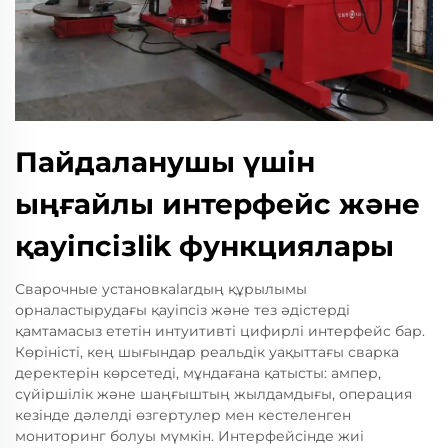
Пайдаланушы үшін
ыңғайлы интерфейс және
қауіпсізlik функциялары
Сварочные установкalarдың құрылымы
орналастырудағы қауіпсіз және тез әдістерді
қамтамасыз ететін интуитивті цифирлі интерфейс бар.
Көріністі, кең шығындар реальдік уақыттағы сварка
деректерін көрсетеді, мұндағана қатысты: ампер,
сүйіршілік және шаңғыштың жылдамдығы, операция
кезінде дәлелді өзгертулер мен кестеленген
мониторинг болуы мүмкін. Интерфейсінде жиі