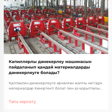
Капиллярлы дәнекерлеу машинасын
пайдаланып қандай материалдарды
дәнекерлеуге болады?
Қалпақпен дәнекерлеуге арналған жалпы негіздік
материалдар Көміртекті болат пен аз қорытпалы
болат Көміртекті болат көптеген секторларда
қалпақпен дәнекерлеу жұмыстарына арналған
Тағы көрсету
негіздік материал ретінде таңдалып алынуда.
Неге? Ол басқалардан арзан және жақсы жұмыс