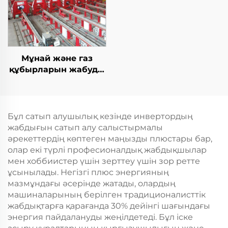
Мұнай және газ
құбырларын жабуды
жабу TIG дәнекерлеу
машинасы
Бұл сатып алушылық кезінде инвертордың
жабдығын сатып алу салыстырмалы
әрекеттердің көптеген маңызды плюстары бар,
олар екі түрлі професионалдық жабдықшылар
мен хоббиистер үшін зерттеу үшін зор ретте
ұсынылады. Негізгі плюс энергияның
мазмұндағы әсерінде жатады, олардың
машиналарының берілген традиционалисттік
жабдықтарға қарағанда 30% дейінгі шағындағы
энергия пайдалануды жеңілдетеді. Бұл іске