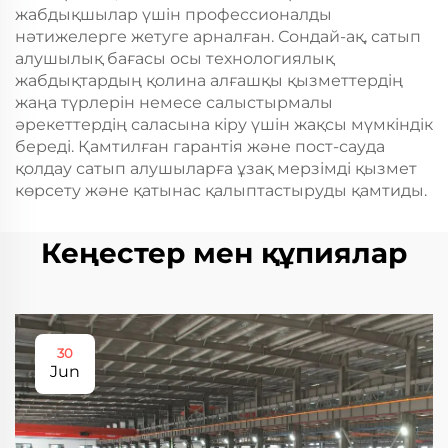
жабдықшылар үшін профессионалды
нәтижелерге жетуге арналған. Сондай-ақ, сатып
алушылық бағасы осы технологиялық
жабдықтардың қолина алғашқы қызметтердің
жаңа түрлерін немесе салыстырмалы
әрекеттердің саласына кіру үшін жақсы мүмкіндік
береді. Қамтилған гарантія және пост-сауда
қолдау сатып алушыларға ұзақ мерзімді қызмет
көрсету және қатынас қалыптастыруды қамтиды.
Кеңестер мен құпиялар
30
Jun