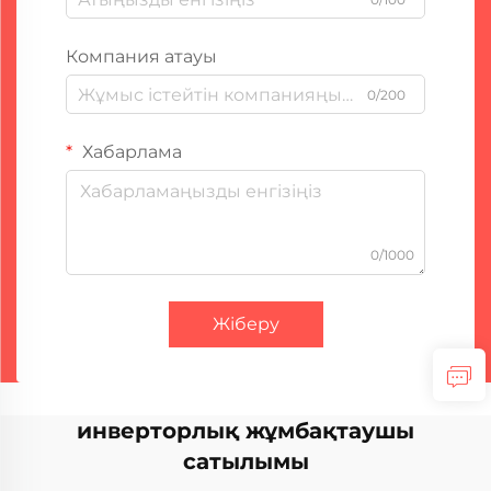
Компания атауы
0/200
Хабарлама
0/1000
Жіберу
инверторлық жұмбақтаушы
сатылымы