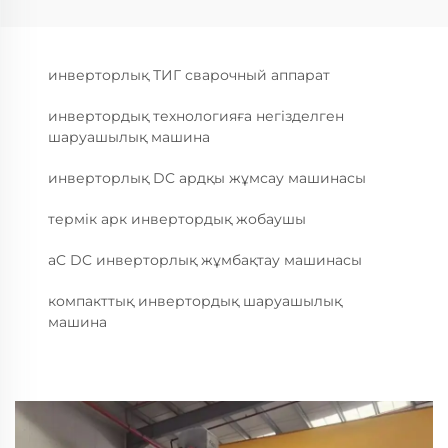
инверторлық ТИГ сварочный аппарат
инвертордық технологияға негізделген
шаруашылық машина
инверторлық DC ардқы жұмсау машинасы
термік арк инвертордық жобаушы
aC DC инверторлық жұмбақтау машинасы
компакттық инвертордық шаруашылық
машина