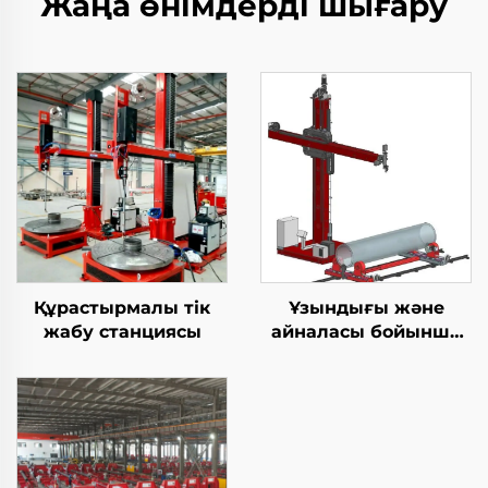
Жаңа өнімдерді шығару
Құрастырмалы тік
Ұзындығы және
жабу станциясы
айналасы бойынша
дәнекерлеу TIG
жабдығы