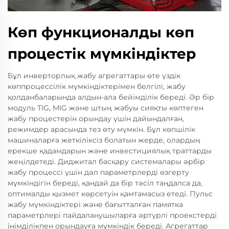
Көп функционалды көп
процестік мүмкіндіктер
Бұл инверторлық жабу агрегаттары өте үздік
көппроцессілік мүмкіндіктерімен белгілі, жабу
қолданбаларында алдын-ала бейімділік береді. Әр бір
модуль TIG, MIG және штың жабуы сияқты көптеген
жабу процестерін орындау үшін дайындалған,
режимдер арасында тез өту мүмкін. Бұл көпшілік
машиналарға жеткіліксіз болатын жерде, олардың
ерекше қадамдарын және инвестициялық траттарды
жеңілдетеді. Диджитал басқару системалары әрбір
жабу процессі үшін дәл параметрлерді өзгерту
мүмкіндігін береді, қандай да бір тәсіл таңдалса да,
оптималды қызмет көрсетуін қамтамасыз етеді. Пульс
жабу мүмкіндіктері және бағытталған памятка
параметрлері пайдаланушыларға әртүрлі проекстерді
інімділікпен орындауға мүмкіндік береді. Агрегаттар