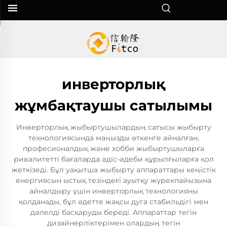
инверторлық
жұмбақтаушы сатылымы
Инверторлық жыбыртушылардың сатысы жыбырту
технологиясында маңызды өткенге айналған,
професионалдық және хобби жыбыртушыларға
ривалитетті бағаларда әдіс-әдеби құрылғыларға қол
жеткізеді. Бұл уақытша жыбырту аппараттары кеңістік
енергиясын ыстық тезіндеғі ауытқу жүрекпайызына
айналдыру үшін инверторлық технологияны
қолданады, бұл әдетте жақсы дуга стабильдігі мен
дәлелді басқаруды береді. Аппараттар тегін
дизайнерліктерімен олардың тегін