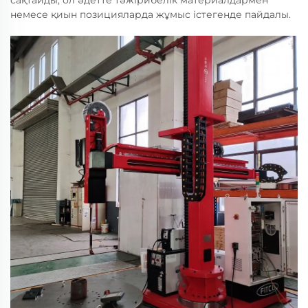
сақтайды, ол әдетте тәжірибелік материалдармен
немесе қиын позицияларда жұмыс істегенде пайдалы.