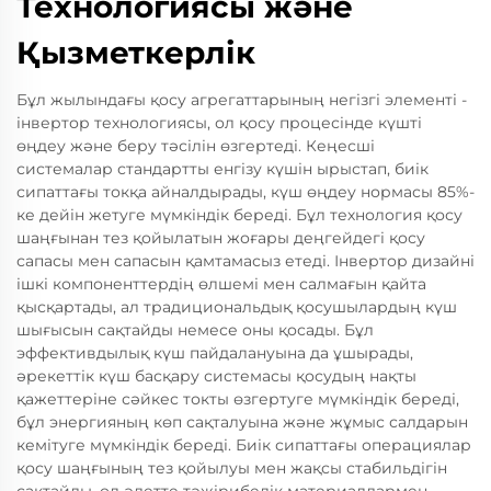
Технологиясы және
Қызметкерлік
Бұл жылындағы қосу агрегаттарының негізгі элементі -
інвертор технологиясы, ол қосу процесінде күшті
өңдеу және беру тәсілін өзгертеді. Кеңесші
системалар стандартты енгізу күшін ырыстап, биік
сипаттағы токқа айналдырады, күш өңдеу нормасы 85%-
ке дейін жетуге мүмкіндік береді. Бұл технология қосу
шаңғынан тез қойылатын жоғары деңгейдегі қосу
сапасы мен сапасын қамтамасыз етеді. Інвертор дизайні
ішкі компоненттердің өлшемі мен салмағын қайта
қысқартады, ал традициональдық қосушылардың күш
шығысын сақтайды немесе оны қосады. Бұл
эффективдылық күш пайдалануына да ұшырады,
әрекеттік күш басқару системасы қосудың нақты
қажеттеріне сәйкес токты өзгертуге мүмкіндік береді,
бұл энергияның көп сақталуына және жұмыс салдарын
кемітуге мүмкіндік береді. Биік сипаттағы операциялар
қосу шаңғының тез қойылуы мен жақсы стабильдігін