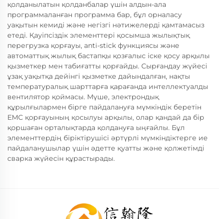
қолданылатын қолданбалар үшін алдын-ала
программаланған программа бар, бұл орналасу
уақытын кемиді және негізгі нәтижелерді қамтамасыз
етеді. Қауіпсіздік элементтері қосымша жылықтық
перегрузка қорғауы, anti-stick функциясы және
автоматтық жылық бастапқы қозғалыс іске қосу арқылы
қызметкер мен табиғатты қорғайды. Сырғандау жүйесі
ұзақ уақытқа дейінгі қызметке дайындалған, нақты
температуралық шарттарға қарағанда интеллектуалды
вентилятор қоймасы. Мүше, электрондық
құрылғылармен бірге пайдалануға мүмкіндік беретін
EMC қорғауының қосылуы арқылы, олар қандай да бір
қоршаған орталықтарда қолдануға ыңғайлы. Бұл
элементтердің біріктірушісі әртүрлі мүмкіндіктерге ие
пайдаланушылар үшін әдетте қуатты және қолжетімді
сварка жүйесін құрастырады.