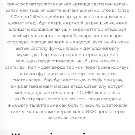
трансформаторларға салыстырғанда салмағын қалай-
қалай кемітеді, ал әдетте ыңғайлы жұмыс істейді. Олар
110V-ден 230V-ке дейінгі әртүрлі кіріс вольтажында
қызмет етеді, бұл оларды әртүрлі шаруашылық және
алаңдағы қолданбалар үшін кереметтілер етеді. Бұл
жыбыртушыларға цифрик басқару системалары
қосылады, оларда амперлік мәндерді, дуга күшін және
ыстық басталу функцияларын дәлелді өзгерту
мүмкіндігі бар, бұл әртүрлі материалдар мен
қалындықтарда оптималды жыбырту қызметін
сақтайды. Көп моделдерде термик перегрузка қорғауы,
антисип функциясы және зерттеу құлықтық
системалары бар, бұл әдетте қауіпсіздік пен ұзақ
өмірбаптықты қамтамасыз етеді. Сатып алу әртүрлі
моделдерді қамтиды, олар TIG, MIG және палка
жыбырту процестеріне қатысты, соңғылардағы
жыбырту талаптарына сай болып, құрылыс, автокөлік
түзету, метал қызметкерлік және ӨЗЖ проекттерін
қамтамасыз етеді.