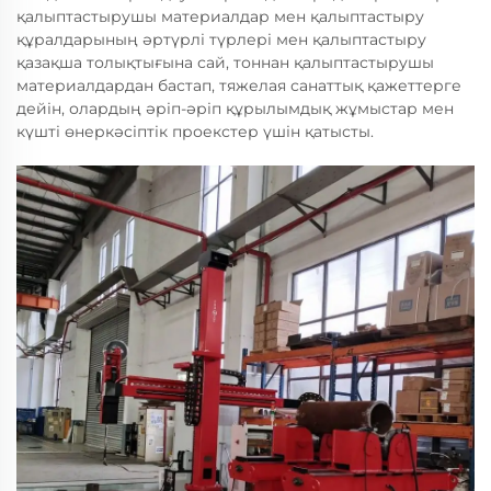
қалыптастырушы материалдар мен қалыптастыру
құралдарының әртүрлі түрлері мен қалыптастыру
қазақша толықтығына сай, тоннан қалыптастырушы
материалдардан бастап, тяжелая санаттық қажеттерге
дейін, олардың әріп-әріп құрылымдық жұмыстар мен
күшті өнеркәсіптік проекстер үшін қатысты.