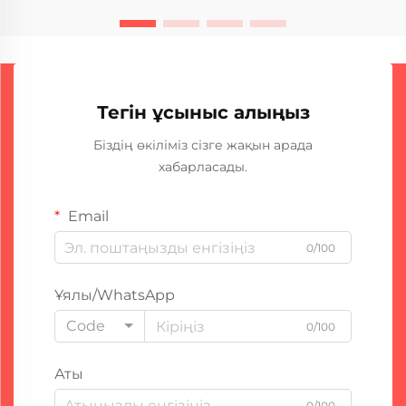
істейді...
Тегін ұсыныс алыңыз
Біздің өкіліміз сізге жақын арада
хабарласады.
Email
0/100
Ұялы/WhatsApp
Code
0/100
Аты
0/100