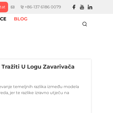
tat
+86-137 6186 0079
CE
BLOG
o Tražiti U Logu Zavarivača
ijevanje temeljnih razlika između modela
da, jer te razlike izravno utječu na
ata zavarivanja. - Što?