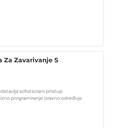
a Za Zavarivanje S
tavlja sofisticirani pristup
recizno programiranje izravno određuje
st. Za razliku od otvorenih konfiguracija,