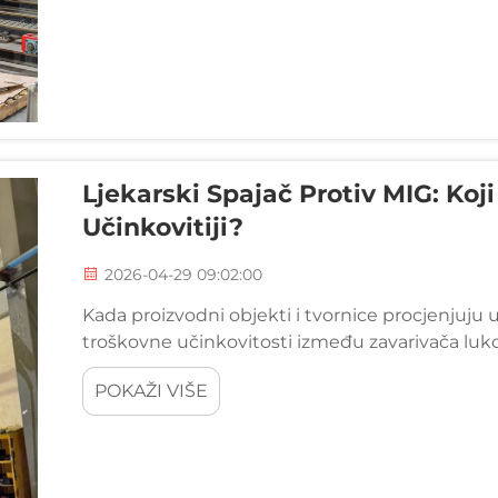
Ljekarski Spajač Protiv MIG: Koj
Učinkovitiji?
2026-04-29 09:02:00
Kada proizvodni objekti i tvornice procjenjuju 
troškovne učinkovitosti između zavarivača luko
kritično važno. Oba procesa služe različitim op
POKAŽI VIŠE