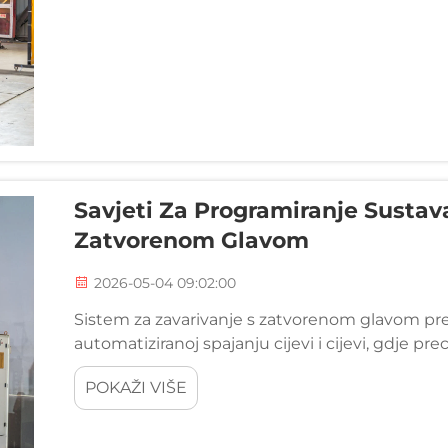
Savjeti Za Programiranje Sustav
Zatvorenom Glavom
2026-05-04 09:02:00
Sistem za zavarivanje s zatvorenom glavom preds
automatiziranoj spajanju cijevi i cijevi, gdje p
kvalitetu zavarivanja, ponovljivost i produktivno
POKAŽI VIŠE
zatvorena orbita...