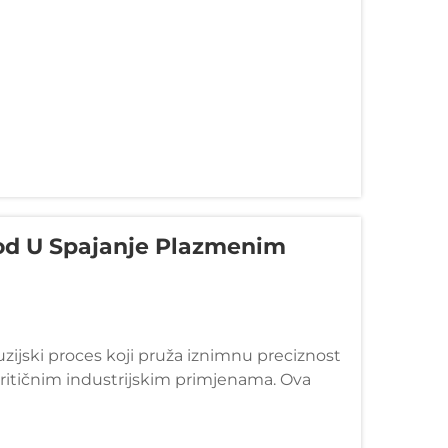
od U Spajanje Plazmenim
fuzijski proces koji pruža iznimnu preciznost
ritičnim industrijskim primjenama. Ova
emne temperature...