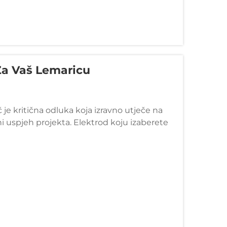
Za Vaš Lemaricu
č je kritična odluka koja izravno utječe na
ni uspjeh projekta. Elektrod koju izaberete
ostima za zavarivanje lukom, osnovnim