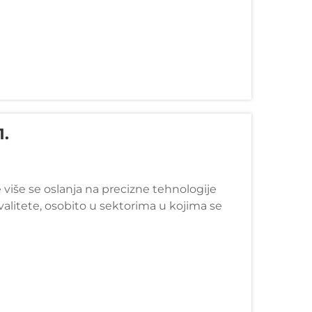
1.
 više se oslanja na precizne tehnologije
valitete, osobito u sektorima u kojima se
u ovim naprednim tehnikama, orbitalno