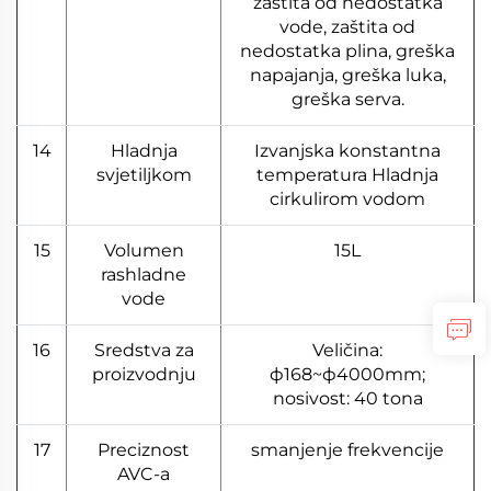
zaštita od nedostatka
vode, zaštita od
nedostatka plina, greška
napajanja, greška luka,
greška serva.
14
Hladnja
Izvanjska konstantna
svjetiljkom
temperatura Hladnja
cirkulirom vodom
15
Volumen
15L
rashladne
vode
16
Sredstva za
Veličina:
proizvodnju
ф168~ф4000mm;
nosivost: 40 tona
17
Preciznost
smanjenje frekvencije
AVC-a