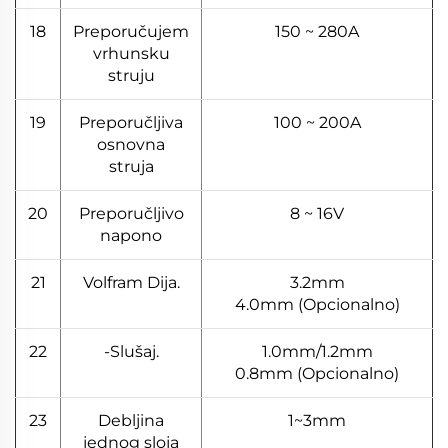
18
Preporučujem
150 ~ 280A
vrhunsku
struju
19
Preporučljiva
100 ~ 200A
osnovna
struja
20
Preporučljivo
8 ~ 16V
napono
21
Volfram Dija.
3.2mm
4.0mm (Opcionalno)
22
-Slušaj.
1.0mm/1.2mm
0.8mm (Opcionalno)
23
Debljina
1~3mm
jednog sloja