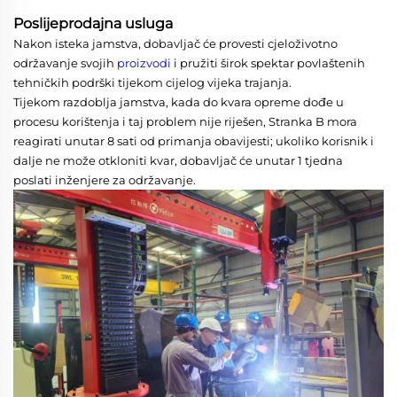
Poslijeprodajna usluga
Nakon isteka jamstva, dobavljač će provesti cjeloživotno
održavanje svojih
proizvodi
i pružiti širok spektar povlaštenih
tehničkih podrški tijekom cijelog vijeka trajanja.
Tijekom razdoblja jamstva, kada do kvara opreme dođe u
procesu korištenja i taj problem nije riješen, Stranka B mora
reagirati unutar 8 sati od primanja obavijesti; ukoliko korisnik i
dalje ne može otkloniti kvar, dobavljač će unutar 1 tjedna
poslati inženjere za održavanje.