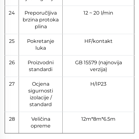
24
Preporučljiva
12 ~ 20 l/min
brzina protoka
plina
25
Pokretanje
HF/kontakt
luka
26
Proizvodni
GB 15579 (najnovija
standardi
verzija)
27
Ocjena
H/IP23
sigurnosti
izolacije /
standard
28
Veličina
12m*8m*6.5m
opreme