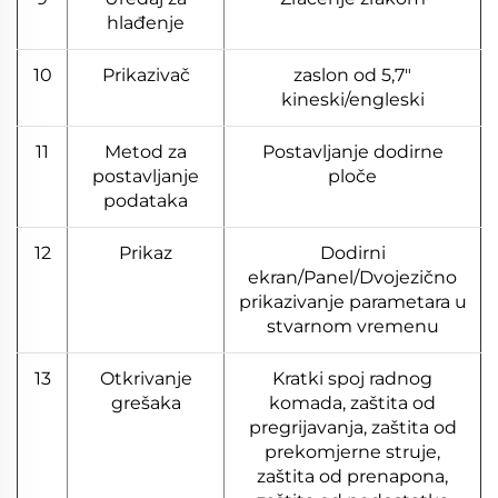
hlađenje
10
Prikazivač
zaslon od 5,7"
kineski/engleski
11
Metod za
Postavljanje dodirne
postavljanje
ploče
podataka
12
Prikaz
Dodirni
ekran/Panel/Dvojezično
prikazivanje parametara u
stvarnom vremenu
13
Otkrivanje
Kratki spoj radnog
grešaka
komada, zaštita od
pregrijavanja, zaštita od
prekomjerne struje,
zaštita od prenapona,