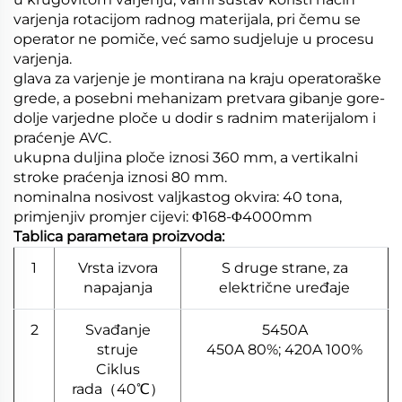
varjenja rotacijom radnog materijala, pri čemu se
operator ne pomiče, već samo sudjeluje u procesu
varjenja.
glava za varjenje je montirana na kraju operatoraške
grede, a posebni mehanizam pretvara gibanje gore-
dolje varjedne ploče u dodir s radnim materijalom i
praćenje AVC.
ukupna duljina ploče iznosi 360 mm, a vertikalni
stroke praćenja iznosi 80 mm.
nominalna nosivost valjkastog okvira: 40 tona,
primjenjiv promjer cijevi: Φ168-Φ4000mm
Tablica parametara proizvoda:
1
Vrsta izvora
S druge strane, za
napajanja
električne uređaje
2
Svađanje
5450A
struje
450A 80%; 420A 100%
Ciklus
rada（40℃）