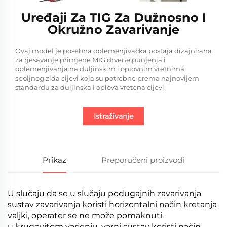
Uređaji Za TIG Za Dužnosno I
Okružno Zavarivanje
Ovaj model je posebna oplemenjivačka postaja dizajnirana
za rješavanje primjene MIG drvene punjenja i
oplemenjivanja na duljinskim i oplovnim vretnima
spoljnog zida cijevi koja su potrebne prema najnovijem
standardu za duljinska i oplova vretena cijevi.
Istraživanje
Prikaz
Preporučeni proizvodi
U slučaju da se u slučaju podugajnih zavarivanja
sustav zavarivanja koristi horizontalni način kretanja
valjki, operater se ne može pomaknuti.
u krugovitom varjenju, varni sustav koristi način