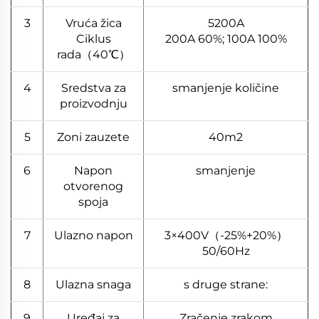
3
Vruća žica
5200A
Ciklus
200A 60%; 100A 100%
rada（40℃）
4
Sredstva za
smanjenje količine
proizvodnju
5
Zoni zauzete
40m2
6
Napon
smanjenje
otvorenog
spoja
7
Ulazno napon
3×400V（-25%+20%）
50/60Hz
8
Ulazna snaga
s druge strane:
9
Uređaj za
Zračenje zrakom