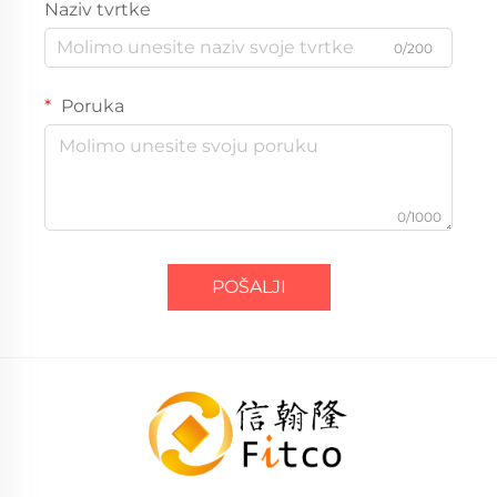
Naziv tvrtke
0/200
Poruka
0/1000
POŠALJI