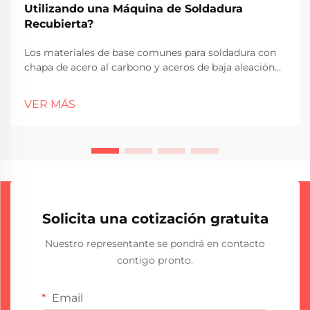
Utilizando una Máquina de Soldadura
Recubierta?
Los materiales de base comunes para soldadura con
chapa de acero al carbono y aceros de baja aleación
El acero al carbono sigue siendo la opción preferida
como material de base para el trabajo de soldadura
VER MÁS
con chapa en muchos sectores. ¿Cuáles son las
razones principales? Es más barato que las
alternativas y funciona bien en...
Solicita una cotización gratuita
Nuestro representante se pondrá en contacto
contigo pronto.
Email