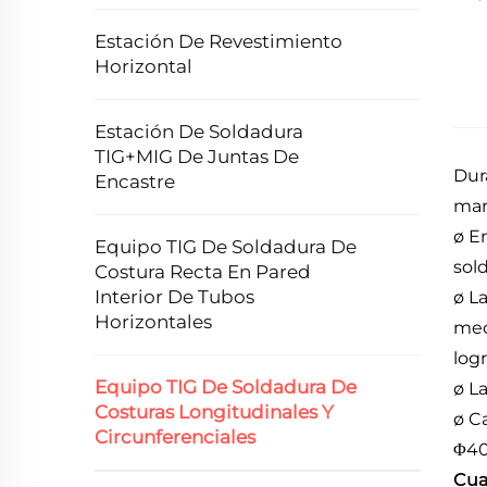
Estación De Revestimiento
Horizontal
Estación De Soldadura
TIG+MIG De Juntas De
Dur
Encastre
mar
ø E
Equipo TIG De Soldadura De
sol
Costura Recta En Pared
Interior De Tubos
ø L
Horizontales
mec
log
Equipo TIG De Soldadura De
ø L
Costuras Longitudinales Y
ø C
Circunferenciales
Φ4
Cua