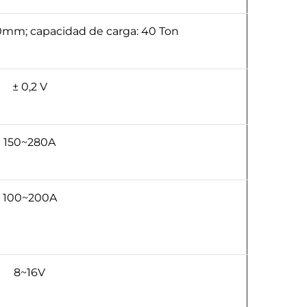
m; capacidad de carga: 40 Ton
± 0,2 V
150~280A
100~200A
8~16V