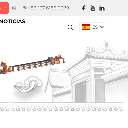
sto
+86-137 6186 0079
NOTICIAS
ES