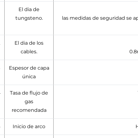
El dia de
tungsteno.
las medidas de seguridad se ap
2
El dia de los
cables.
0.8
3
Espesor de capa
única
4
Tasa de flujo de
gas
recomendada
5
Inicio de arco