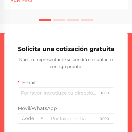
VER MÁS
prácticamente por sí mismas en estos días, lo que
significa que las fábricas necesitan menos
trabajadores que estén de pie sobre ellas todo el día.
El salvador...
Solicita una cotización gratuita
Nuestro representante se pondrá en contacto
contigo pronto.
Email
0/100
Móvil/WhatsApp
Code
0/100