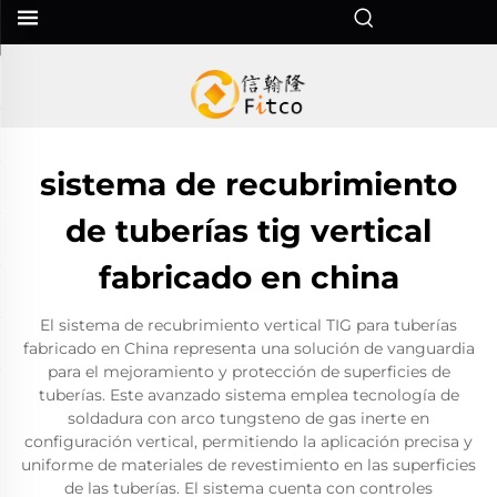
sistema de recubrimiento
de tuberías tig vertical
fabricado en china
El sistema de recubrimiento vertical TIG para tuberías
fabricado en China representa una solución de vanguardia
para el mejoramiento y protección de superficies de
tuberías. Este avanzado sistema emplea tecnología de
soldadura con arco tungsteno de gas inerte en
configuración vertical, permitiendo la aplicación precisa y
uniforme de materiales de revestimiento en las superficies
de las tuberías. El sistema cuenta con controles