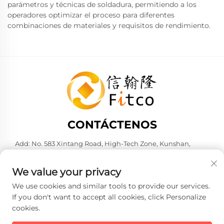
parámetros y técnicas de soldadura, permitiendo a los
operadores optimizar el proceso para diferentes
combinaciones de materiales y requisitos de rendimiento.
CONTÁCTENOS
Add: No. 583 Xintang Road, High-Tech Zone, Kunshan,
Suzhou City, Jiangsu Province, P. R. China. 215316
Tel:
+86-137 6186 0079
We value your privacy
Correo electrónico:
[email protected]
We use cookies and similar tools to provide our services.
If you don't want to accept all cookies, click Personalize
cookies.
Copyright © 2026 Faith-Han Intelligent Technology Co., Ltd.