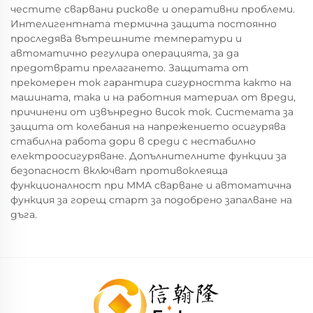
честите сварвани рискове и оперативни проблеми.
Интелигентната термична защита постоянно
проследява вътрешните температури и
автоматично регулира операцията, за да
предотврати прелагането. Защитата от
прекомерен ток гарантира сигурността както на
машината, така и на работния материал от вреди,
причинени от извънредно висок ток. Системата за
защита от колебания на напрежението осигурява
стабилна работа дори в среди с нестабилно
електроосигуряване. Допълнителните функции за
безопасност включват противоклеяща
функционалност при MMA сварване и автоматична
функция за горещ старт за подобрено запалване на
дъга.