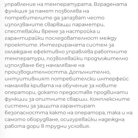
управление на температурата. Вградената
функция за памет позволява на
потребителите да запазват често
използваните сварващи параметри,
спестявайки време за настройка и
гарантирайки последователност между
проектите. Интегрираната систем за
охлаждане ефективно управлява работните
температури, позволявайки продължително
използване без намаляване на
производителността. Допълнително,
интуитивният потребителски интерфейс
намалява кривата на обучение за новите
оператори, докато предоставя продвинати
функции за опитните сварши. Комплексните
системи за защита гарантират
безопасността както на оператора, така и на
самото оборудване, осигурявайки надеждна
работа дори в трудни условия.