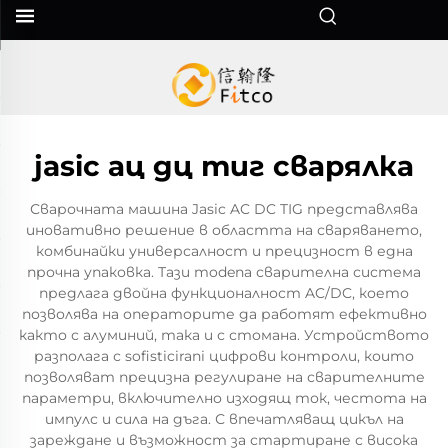
jasic ац дц тиг сварялка
Сварочната машина Jasic AC DC TIG представлява
иновативно решение в областта на сваряването,
комбинайки универсалност и прецизност в една
прочна упаковка. Тази modenа сварителна система
предлага двойна функционалност AC/DC, което
позволява на операторите да работят ефективно
както с алуминий, така и с стомана. Устройството
разполага с sofisticirani цифрови контроли, които
позволяват прецизна регулиране на сварителните
параметри, включително изходящ ток, честота на
импулс и сила на дъга. С впечатляващ цикъл на
зареждане и възможност за стартиране с висока