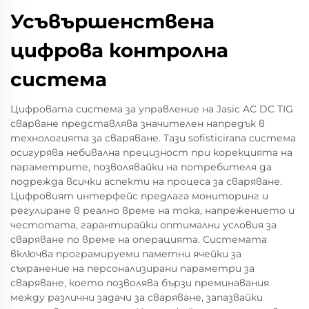
Усъвършенствена
цифрова контролна
система
Цифровата система за управление на Jasic AC DC TIG
сварване представлява значителен напредък в
технологията за сваряване. Тази sofisticirana система
осигурява небивална прецизност при корекцията на
параметрите, позволявайки на потребителя да
подрежда всички аспекти на процеса за сваряване.
Цифровият интерфейс предлага мониторинг и
регулиране в реално време на тока, напрежението и
честотата, гарантирайки оптимални условия за
сваряване по време на операцията. Системата
включва програмируеми паметни ячейки за
съхранение на персонализирани параметри за
сваряване, което позволява бързи преминавания
между различни задачи за сваряване, запазвайки