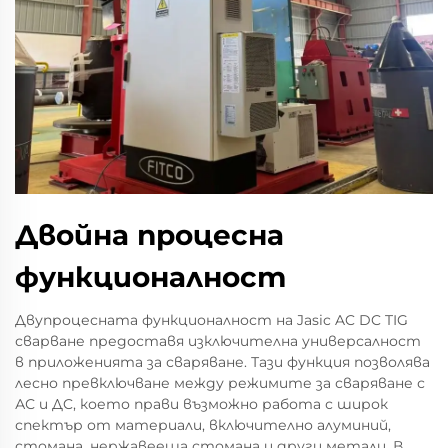
Двойна процесна
функционалност
Двупроцесната функционалност на Jasic AC DC TIG
сварване предоставя изключителна универсалност
в приложенията за сваряване. Тази функция позволява
лесно превключване между режимите за сваряване с
АС и ДC, което прави възможно работа с широк
спектър от материали, включително алуминий,
стомана, нержавееща стомана и други метали. В