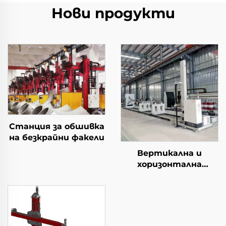
Нови продукти
Станция за обшивка
на безкрайни факели
Вертикална и
хоризонтална
станция за
облицовка