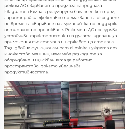
режим АС сварването предлага напреднала
квадратна вълна с регулируем балансен контрол,
гарантирайки ефективно премахване на оксидите
по време на сваряване на алуминий, като поддържа
оптималното проникване. Режимът ДC осигурява
устойчиви характеристики на дугата, идеални за
приложения със стомана и нержавееща стомана.
Тази двойна функционалност eliminira нуждата от
множество машини, намалява разходите за
оборудване и изискванията за работно
пространство, докато увеличава
продуктивността.