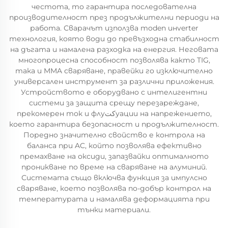
честота, то гарантира последователна
производителност през продължителни периоди на
работа. Сварачът използва moden инverter
технология, която води до превъзходна стабилност
на дъгата и намалена разходка на енергия. Неговата
многопроцесна способност позволява както TIG,
така и MMA сваряване, правейки го изключително
универсален инструмент за различни приложения.
Устройството е оборудвано с интелигентни
системи за защита срещу перезареждане,
прекомерен ток и флуكتуации на напрежението,
което гарантира безопасност и продължителност.
Поредно значително свойство е контрола на
баланса при AC, който позволява ефективно
премахване на оксиди, запазвайки оптималното
проникване по време на сваряване на алуминий.
Системата също включва функция за импулсно
сваряване, което позволява по-добър контрол на
температурата и намалява деформацията при
тънки материали.