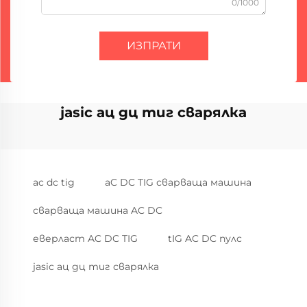
0/1000
ИЗПРАТИ
jasic ац дц тиг сварялка
ac dc tig
aC DC TIG сварваща машина
сварваща машина AC DC
еверласт AC DC TIG
tIG AC DC пулс
jasic ац дц тиг сварялка