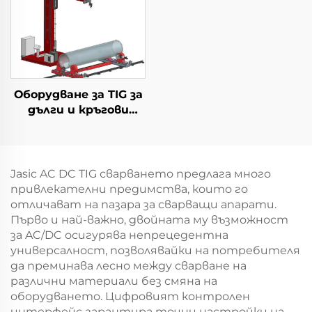
Оборудване за TIG за
дълги и кръгови
заварки
Jasic AC DC TIG сварването предлага много
привлекателни предимства, които го
отличават на пазара за сварващи апарати.
Първо и най-важно, двойната му възможност
за AC/DC осигурява непрецедентна
универсалност, позволявайки на потребителя
да преминава лесно между сварване на
различни материали без смяна на
оборудването. Цифровият контролен
интерфейс гарантира точни настройки на