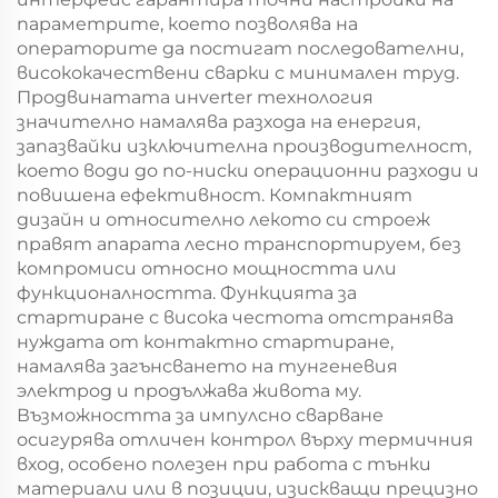
параметрите, което позволява на
операторите да постигат последователни,
висококачествени сварки с минимален труд.
Продвинатата инverter технология
значително намалява разхода на енергия,
запазвайки изключителна производителност,
което води до по-ниски операционни разходи и
повишена ефективност. Компактният
дизайн и относително лекото си строеж
правят апарата лесно транспортируем, без
компромиси относно мощността или
функционалността. Функцията за
стартиране с висока честота отстранява
нуждата от контактно стартиране,
намалява загънсването на тунгеневия
электрод и продължава живота му.
Възможността за импулсно сварване
осигурява отличен контрол върху термичния
вход, особено полезен при работа с тънки
материали или в позиции, изискващи прецизно