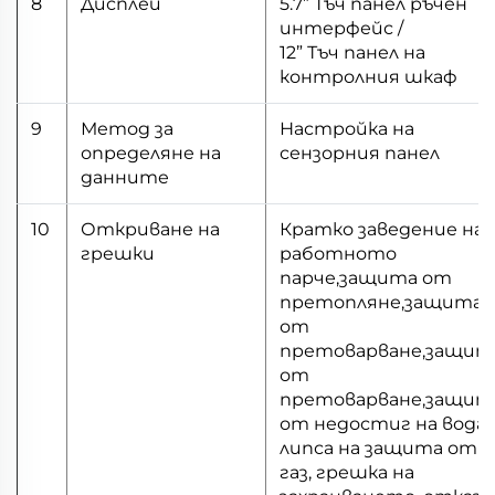
8
Дисплей
5.7” Тъч панел ръчен
интерфейс /
12” Тъч панел на
контролния шкаф
9
Метод за
Настройка на
определяне на
сензорния панел
данните
10
Откриване на
Кратко заведение на
грешки
работното
парче,защита от
претопляне,защита
от
претоварване,защит
от
претоварване,защит
от недостиг на вода,
липса на защита от
газ, грешка на