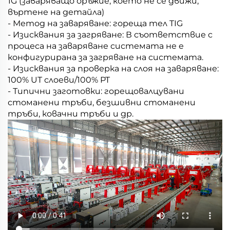
1G (заваряващо оръжие, което не се движи,
въртене на детайла)
- Метод на заваряване: гореща тел TIG
- Изисквания за загряване: В съответствие с
процеса на заваряване системата не е
конфигурирана за загряване на системата.
- Изисквания за проверка на слоя на заваряване:
100% UT слоеви/100% PT
- Типични заготовки: горещовалцувани
стоманени тръби, безшивни стоманени
тръби, ковачни тръби и др.