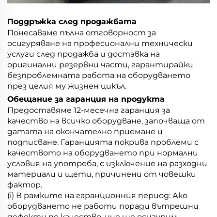
Поддръжка след продажбата
Понесаваме пълна отговорност за
осигуряване на професионални технически
услуги след продажба и доставка на
оригинални резервни части, гарантирайки
безпроблемната работа на оборудването
през целия му жизнен цикъл.
Обещание за гаранция на продукта
Предоставяме 12-месечна гаранция за
качество на всичко оборудване, започваща от
датата на окончателно приемане и
подписване. Гаранцията покрива проблеми с
качеството на оборудването при нормални
условия на употреба, с изключение на разходни
материали и щети, причинени от човешки
фактор.
(i) В рамките на гаранционния период: Ако
оборудването не работи поради вътрешни
дефекти по качество, ние ще осигурим