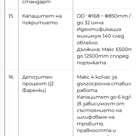
стандарт
15
Капацитет на
OD : Φ168 ~ Φ850mm / 6
покритието
до 32 инча
Идентификация
минимум 140 след
облекло.
Дължина: Макс 6500m
до 12500mm според
поръчката
16
Депозитен
Макс 4 кг/час за
процент ((2
дългосрочна стабилн
Фарелки)
работа.
Капацитет до 6 kg/ча
(в зависимост от
състоянието на
шлифоване на
тръбите,
правността и