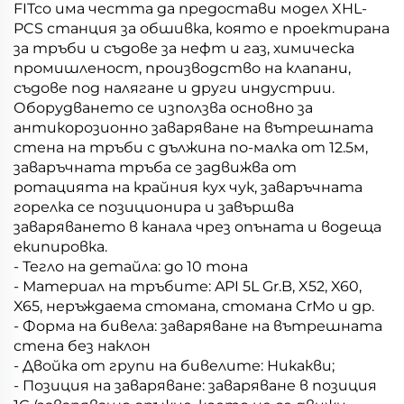
FITco има честта да предостави модел XHL-
PCS станция за обшивка, която е проектирана
за тръби и съдове за нефт и газ, химическа
промишленост, производство на клапани,
съдове под налягане и други индустрии.
Оборудването се използва основно за
антикорозионно заваряване на вътрешната
стена на тръби с дължина по-малка от 12.5м,
заваръчната тръба се задвижва от
ротацията на крайния кух чук, заваръчната
горелка се позиционира и завършва
заваряването в канала чрез опъната и водеща
екипировка.
- Тегло на детайла: до 10 тона
- Материал на тръбите: API 5L Gr.B, X52, X60,
X65, неръждаема стомана, стомана CrMo и др.
- Форма на бивела: заваряване на вътрешната
стена без наклон
- Двойка от групи на бивелите: Никакви;
- Позиция на заваряване: заваряване в позиция