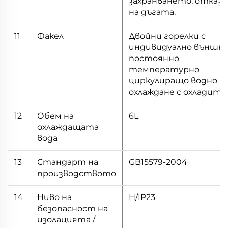
захранването, отказ
на дъгата.
11
Факел
Двойни горелки с
индивидуално външн
постоянно
температурно
циркулиращо водно
охлаждане с охладите
12
Обем на
6L
охлаждащата
вода
13
Стандарт на
GB15579-2004
производството
14
Ниво на
H/IP23
безопасност на
изолацията /