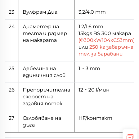
23
Вулфрам Диа.
3,2/4,0 mm
24
Диаметър на
1,2/1,6 mm
телта и размер
15kgs BS 300 макара
на макарата
(Φ300xW104xC53mm)
или
250 кг заваръчна
тел за барабани
25
Дебелина на
1 ~ 3 mm
единичния слой
26
Препоръчителна
12 ~ 20 l/мин
скорост на
газовия поток
27
Сглобяване на
HF/контакт
дъга