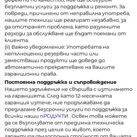
безплатни услуги за поддръжка и ремонт. За
повреди, причинени от неправилна употреба,
нашите техници ще реагират незабавно, за
да отстранят проблема, като разумните
разходи за обслужване ще бъдат поемани от
клиента.
(ii) Важно уведомление: Употребата на
непълноценни резервни части или
заместващи продукти ще доведе до
автоматично прекратяване на вашите
гаранционни права.
Постоянна поддръжка и съпровождение
Нашето задължение не свършва с изтичането
на гаранцията. След като 12-месечната
гаранция изтече, ние продължаваме да
предлагаме безсрочни услуги по поддръжка за
всички наши
пРОДУКТИ
. Освен това можете
да се възползвате от предимна техническа
поддръжка през целия си живот, което
гарантира дългосрочна стойност от вашата