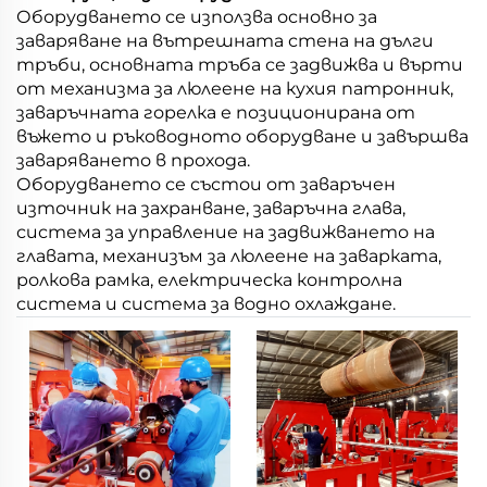
Оборудването се използва основно за
заваряване на вътрешната стена на дълги
тръби, основната тръба се задвижва и върти
от механизма за люлеене на кухия патронник,
заваръчната горелка е позиционирана от
въжето и ръководното оборудване и завършва
заваряването в прохода.
Оборудването се състои от заваръчен
източник на захранване, заваръчна глава,
система за управление на задвижването на
главата, механизъм за люлеене на заварката,
ролкова рамка, електрическа контролна
система и система за водно охлаждане.