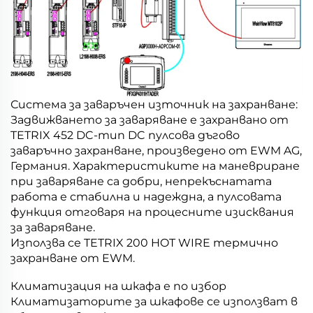
Система за заваръчен източник на захранване:
Задвижването за заваряване е захранвано от
TETRIX 452 DC-тип DC пулсова дъгово
заваръчно захранване, произведено от EWM AG,
Германия. Характеристиките на маневриране
при заваряване са добри, непрекъснатата
работа е стабилна и надеждна, а пулсовата
функция отговаря на процесните изисквания
за заваряване.
Използва се TETRIX 200 HOT WIRE термично
захранване от EWM.
Климатизация на шкафа е по избор
Климатизаторите за шкафове се използват в