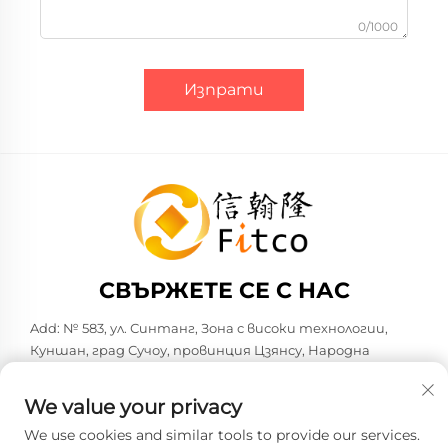
0/1000
Изпрати
СВЪРЖЕТЕ СЕ С НАС
Add: № 583, ул. Синтанг, Зона с високи технологии,
Куншан, град Сучоу, провинция Цзянсу, Народна
република Китай. 215316
Тел.:
+86-137 6186 0079
We value your privacy
Имейл:
[email protected]
We use cookies and similar tools to provide our services.