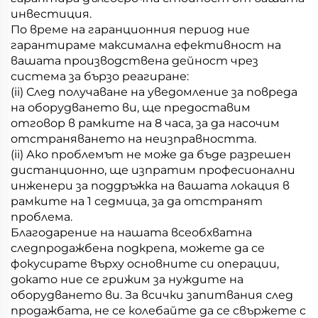
инвестиция.
По време на гаранционния период ние
гарантираме максимална ефективност на
вашата производствена дейност чрез
система за бързо реагиране:
(ii) След получаване на уведомление за повреда
на оборудването ви, ще предоставим
отговор в рамките на 8 часа, за да насочим
отстраняването на неизправността.
(ii) Ако проблемът не може да бъде разрешен
дистанционно, ще изпратим професионални
инженери за поддръжка на вашата локация в
рамките на 1 седмица, за да отстранят
проблема.
Благодарение на нашата всеобхватна
следпродажбена подкрепа, можете да се
фокусирате върху основните си операции,
докато ние се грижим за нуждите на
оборудването ви. За всички запитвания след
продажбата, не се колебайте да се свържете с