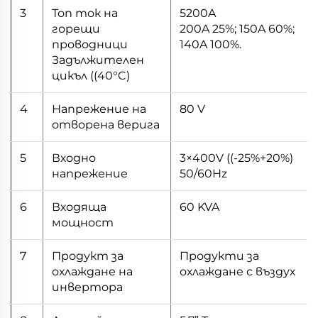
3
Топ ток на
5200A
горещи
200A 25%; 150A 60%;
проводници
140A 100%.
Задължителен
цикъл ((40°C)
4
Напрежение на
80 V
отворена верига
5
Входно
3×400V ((-25%+20%)
напрежение
50/60Hz
6
Входяща
60 KVA
мощност
7
Продукт за
Продукти за
охлаждане на
охлаждане с въздух
инвертора