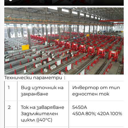
Технически параметри：
1
Вид източник на
Инвертор от тип
захранване
едностен ток
2
Ток на заваряване
5450A
Задължителен
450A 80%; 420A 100%
цикъл ((40°C)