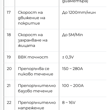
диаметъра)
17
Скорост на
До 1200mm/мин
движение на
покритие
18
Скорост на
До 5M/Min
захранване на
жицата
19
ВВК точност
± 0,3V
20
Препоръчва се
150 ~ 280A
пиково течение
21
Препоръчително
100 ~ 200A
базово течение
22
Препоръчително
8 ~ 16V
напрежение