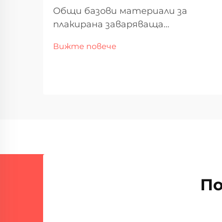
Общи базови материали за
плакирана заваряваща
въглеродна стомана и
Вижте повече
нисколегирани стомани
Въглеродна стомана остава
предпочитаният материал за
плакирана заваряваща работа в
много сектори. Основните
причини? Просто е по-евтино
от алтернативи и работи
добре в...
По