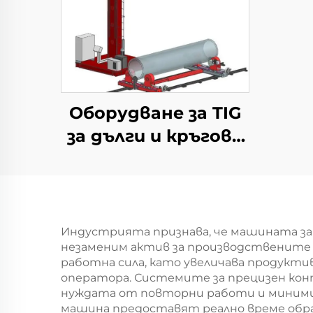
Оборудване за TIG
за дълги и кръгови
заварки
Индустрията признава, че машината за
незаменим актив за производствените 
работна сила, като увеличава продукт
оператора. Системите за прецизен кон
нуждата от повторни работи и миними
машина предоставят реално време обра