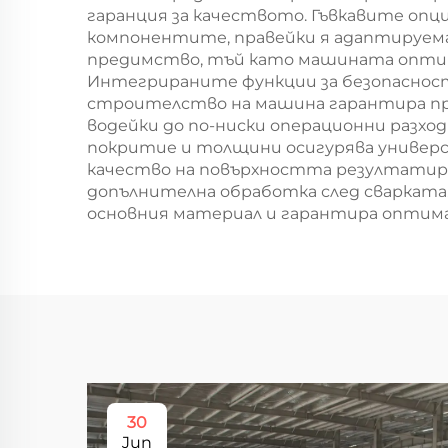
гаранция за качеството. Гъвкавите опц
компонентите, правейки я адаптируема
предимство, тъй като машината оптими
Интегрираните функции за безопаснос
строителство на машина гарантира пр
водейки до по-ниски операционни разхо
покритие и толщини осигурява универс
качество на повърхността резултатира
допълнителна обработка след сварката
основния материал и гарантира оптим
30
Jun