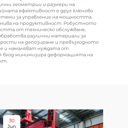
ични геометрии и размери на
гийната ефективност е друг ключово
стеми за управление на мощността.
 нива на продуктивност. Робустното
стта от техническо обслужване,
 обработва различни материали за
рости на депозиране и превъзходното
те и намаляват нуждата от
я вход минимизира деформацията на
кт.
30
2
Jun
Ju