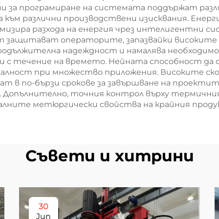
ии за програмиране на системата поддържат разл
 към различни производствени изисквания. Енер
зира разхода на енергия чрез интелигентни си
т защитават операторите, запазвайки високите
одължителна надеждност и намалява необходимо
ди с течение на времето. Нейната способност да
алност при множество приложения. Високите ско
т в по-бързи срокове за завършване на проекти
. Допълнително, точния контрол върху термични
алните метюргически свойства на крайния проду
Съвети и хитрини
30
Jun