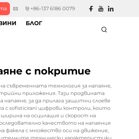
рта
+86-137 6186 0079
ВИНИ
БЛОГ
аяне с покритие
а съвременната технология за напаяне,
стрийни приложения. Тази продвината
 напаяне, за да прилага защитни слоеве
 sofisticirani цифрови контроли, които
ширина на осцилация и скорост на
последователно качеството на напаяния
а факела с множество оси на движение,
лежителните технически характеристики