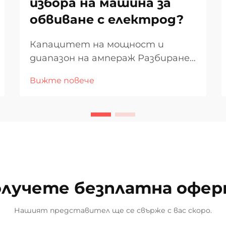
избора на машина за
обвиване с електрод?
Капацитет на мощност и
диапазон на ампераж Разбиране
на ампеража за дебелината на
Вижте повече
материала Когато става въпрос
за заваряване на различни
дебелини на материала,
амперажът играе важна роля в
това, което всъщност работи
добре. Повече ампер означава
повече топлина в м...
лучете безплатна офе
Нашият представител ще се свърже с вас скоро.