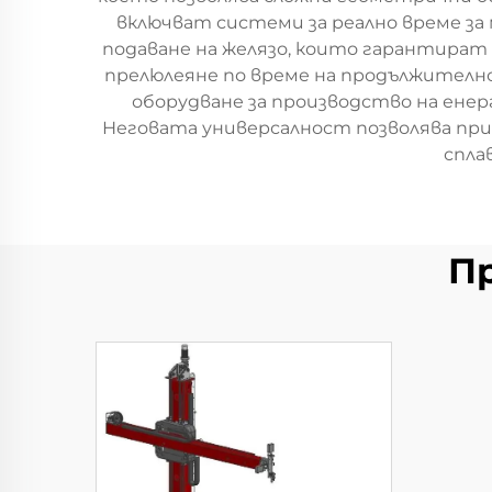
включват системи за реално време з
подаване на желязо, които гарантира
прелюлеяне по време на продължителн
оборудване за производство на енерг
Неговата универсалност позволява при
спла
П