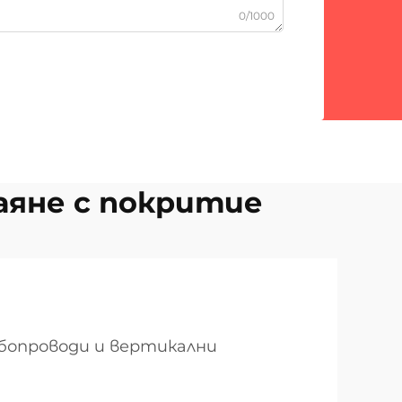
0/1000
аяне с покритие
бопроводи и вертикални