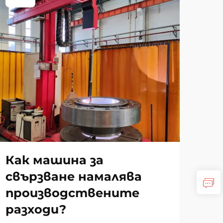
Мо
об
да
Как машина за
пр
свързване намалява
ра
производствените
по
разходи?