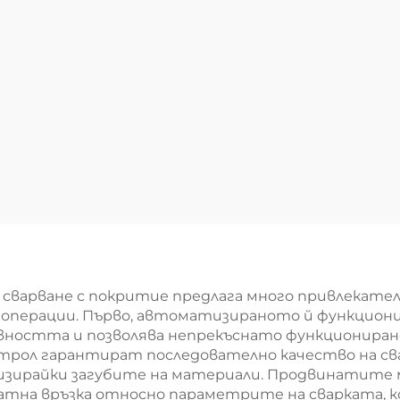
 сварване с покритие предлага много привлекате
операции. Първо, автоматизираното й функциони
ивността и позволява непрекъснато функционира
трол гарантират последователно качество на св
зирайки загубите на материали. Продвинатите
тна връзка относно параметрите на сварката, к