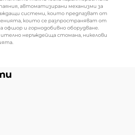
паяния, автоматизирани механизми за
лаждащи системи, които предпазват от
женията, които се разпространяват от
 за офшор и горнодобивно оборудване.
ючително неръждейща стомана, никелови
ията.
ти