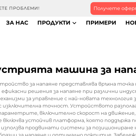
Получете офе
ЕТЕ ПРОБЛЕМИ!
ЗА НАС
ПРОДУКТИ
ПРИМЕРИ
НО
устрията машина за нап
ойство за напаяне представлява връхна точка н
и ефикасни решения за напаяне при различни инду
низми за управление с най-новата технология за
изключителна точност. Устройството разполага с
 параметрите, включително скорост на движение, 
ие включва устойчив платформа, която поддържа 
използва продвинати системи за позициониране н
бразци за напаяне и оптимално покритие. Забе