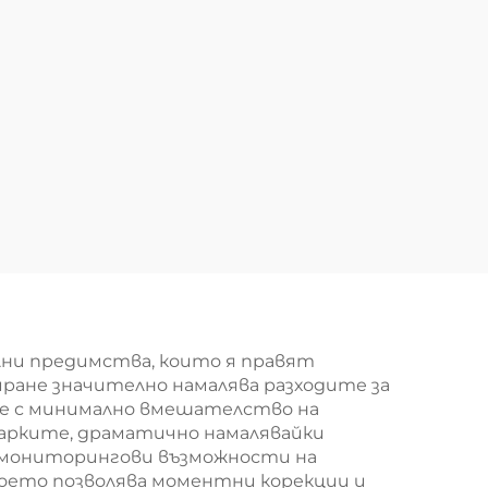
лни предимства, които я правят
ране значително намалява разходите за
не с минимално вмешателство на
арките, драматично намалявайки
 мониторингови възможности на
оето позволява моментни корекции и