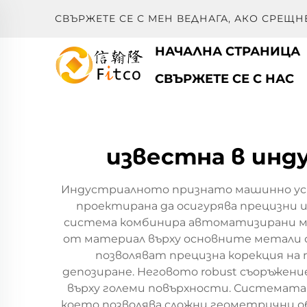
СВЪРЖЕТЕ СЕ С МЕН ВЕДНАГА, АКО СРЕЩН
НАЧАЛНА СТРАНИЦА
СВЪРЖЕТЕ СЕ С НАС
известна в инд
Индустриалното признато машинно устр
проектирана да осигурява прецизни 
система комбинира автоматизирани меха
от материал върху основните метали с 
позволяват прецизна корекция на
депозиране. Неговото robust съоръжен
върху големи повърхности. Системата 
което позволява сложни геометрични о