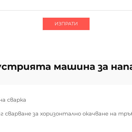
ИЗПРАТИ
устрията машина за нап
на сварка
 сварване за хоризонтално окачване на тръ