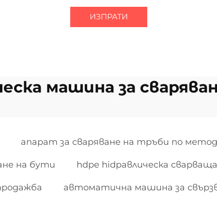
ИЗПРАТИ
еска машина за сварява
апарат за сваряване на тръби по метод
ане на бути
hdpe hidравлическа сварващ
 продажба
автоматична машина за свърз