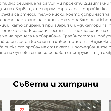
ктивно решение за различни проекти. Дигитални
ия на сварващите параметри, гарантирайки кон
ръжка са относително ниски, което допринася за 
ното намиране на машината я правят praktichen и
кции, като спирания при авария и индикатори з
ото място. Екологичността на технологията е з
еме на процеса на сваряване. Траевността и роб
явайки отличен връщан на инвестицията. Възможн
 риска от провал на стъпката и последващите 
ане на бутови стъпки основен инструмент за съ
Съвети и хитрини
23