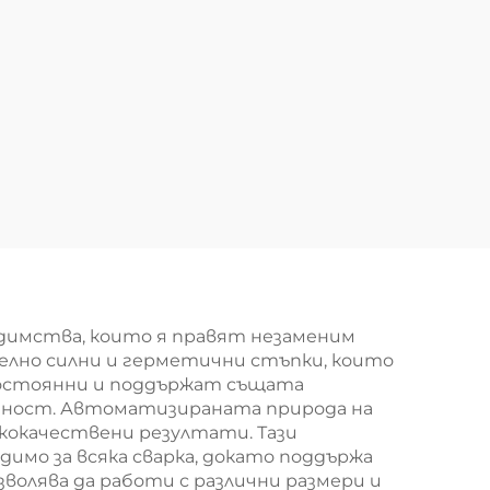
едимства, които я правят незаменим
елно силни и герметични стъпки, които
 постоянни и поддържат същата
дност. Автоматизираната природа на
ококачествени резултати. Тази
мо за всяка сварка, докато поддържа
лява да работи с различни размери и