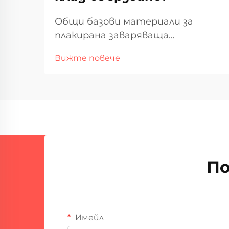
Общи базови материали за
плакирана заваряваща
въглеродна стомана и
Вижте повече
нисколегирани стомани
Въглеродна стомана остава
предпочитаният материал за
плакирана заваряваща работа в
много сектори. Основните
причини? Просто е по-евтино
от алтернативи и работи
добре в...
По
Имейл