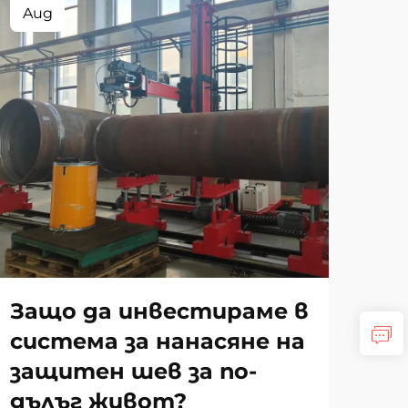
Aug
Se
Защо да инвестираме в
Ка
система за нанасяне на
пр
защитен шев за по-
дъ
дълъг живот?
на