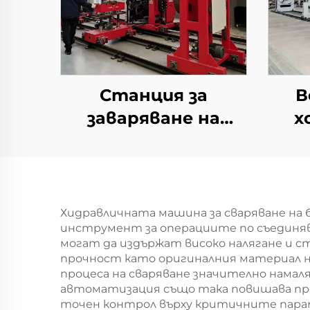
Станция за
В
заваряване на
х
задниците TIG+MIG
Хидравличната машина за сваряване на 
инструмент за операциите по съединява
могат да издържат високо налягане и 
прочност като оригиналния материал 
процеса на сваряване значително намал
автоматизация също така повишава про
точен контрол върху критичните парам