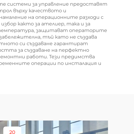
те системи за управление предоставят
трол върху качеството и
намаление на операционните разходи с
збор както за ателиер, така и за
а температура, защитават операторите
абележителна, тъй като не създава
устното си създаване гарантират
остта за създаване на перфектно
ремонтни работи. Тези предимства
временните операции по инсталация и
20
1