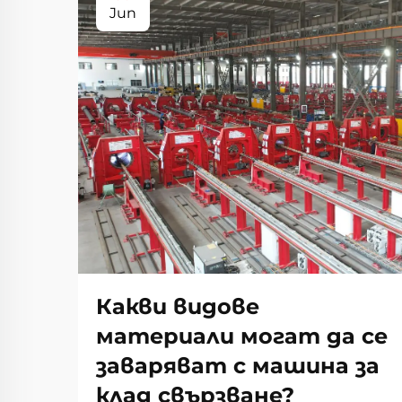
Jun
Какви видове
материали могат да се
заваряват с машина за
клад свързване?