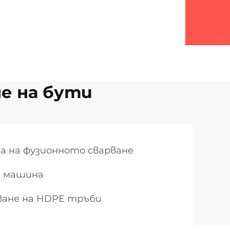
не на бути
а на фузионното сварване
а машина
ване на HDPE тръби