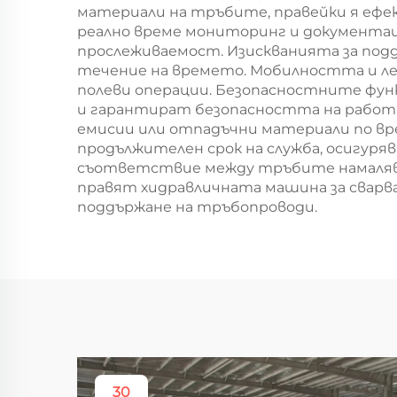
материали на тръбите, правейки я ефе
реално време мониторинг и документац
прослеживаемост. Изискванията за подд
течение на времето. Мобилността и лес
полеви операции. Безопасностните фун
и гарантират безопасността на работн
емисии или отпадъчни материали по вр
продължителен срок на служба, осигур
съответствие между тръбите намалява
правят хидравличната машина за сварв
поддържане на тръбопроводи.
30