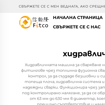
СВЪРЖЕТЕ СЕ С МЕН ВЕДНАГА, АКО СРЕЩН
НАЧАЛНА СТРАНИЦА
СВЪРЖЕТЕ СЕ С НАС
хидравлич
Хидравличната машина за сваряване на
фитингове чрез топлинна фузионна свар
контрол, за да създаде безшовни и 
топеща плоча, хидравлична система и
надеждни сварки. Функционира чрез за
под контролирано налягане, за да се о
от 63 мм до 630 мм в диаметър, ко
прецизно съответствие и наляг