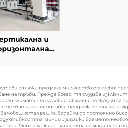
ертикална и
оризонтална
станция за
облицовка
бутови стъпки предлага множество praktichni пр
не на тръби. Прежде всего, тя създава изключит
строги климатични условия. Сварените връзки са
на тръбата, гарантирайки продължителна надеж
ява човешката грешка, водейки до постоянно вис
дуктивността, минимизирайки времето, необходи
етри. Многофункционалността на машината позво