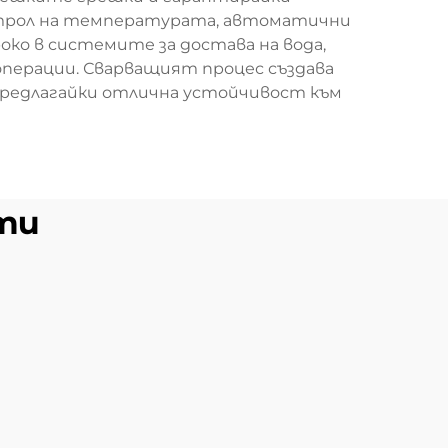
онтрол на температурата, автоматични
око в системите за достава на вода,
перации. Сварващият процес създава
 предлагайки отлична устойчивост към
ти