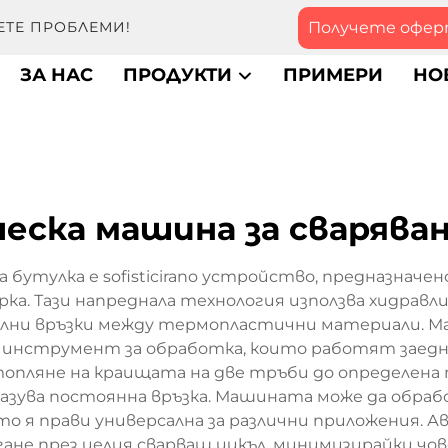
Получете офе
ЕТЕ ПРОБЛЕМИ!
ЗА НАС
ПРОДУКТИ
ПРИМЕРИ
НО
еска машина за сварява
 бутулка е sofisticirano устройство, предназначен
ка. Тази напреднала технология използва хидрав
силни връзки между термопластични материали. М
 инструмент за обработка, които работят заедн
топляне на краищата на две тръби до определен
бразува постоянна връзка. Машината може да обр
ето я прави универсална за различни приложения
ане през целия сварващ цикъл, минимизирайки ч