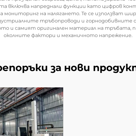
ята включва напреднали функции като цифров к
а мониторинг на налягането. Те се използват шир
индустриалните тръбопроводи и горнодобивните о
кото и самият оригинален материал на тръбата,
околните фактори и механичното напрежение.
репоръки за нови продук