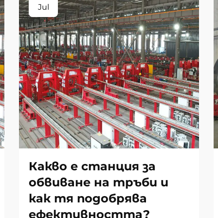
Jul
Какво е станция за
обвиване на тръби и
как тя подобрява
ефективността?