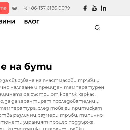
рта
+86-137 6186 0079
ВИНИ
БЛОГ
не на бути
о за свързване на пластмасови тръби и
лично налягане и прецизен температурен
ашината се състои от крепък каркас,
о, за да гарантират последователни и
а температура, след това ги притискат
аботва различни размери тръби, типично
. Автоматизираният процес поддържа
овешките грешки и гарантирайки