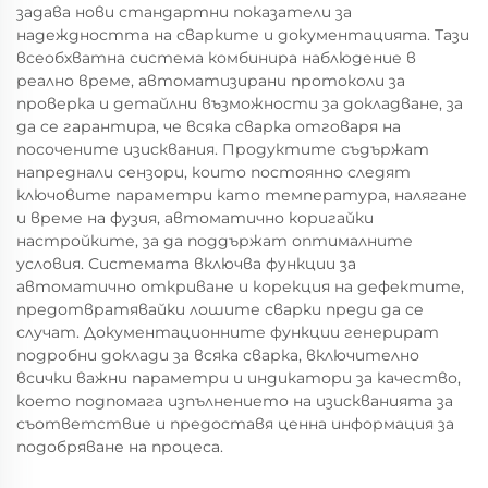
задава нови стандартни показатели за
надеждността на сварките и документацията. Тази
всеобхватна система комбинира наблюдение в
реално време, автоматизирани протоколи за
проверка и детайлни възможности за докладване, за
да се гарантира, че всяка сварка отговаря на
посочените изисквания. Продуктите съдържат
напреднали сензори, които постоянно следят
ключовите параметри като температура, налягане
и време на фузия, автоматично коригайки
настройките, за да поддържат оптималните
условия. Системата включва функции за
автоматично откриване и корекция на дефектите,
предотвратявайки лошите сварки преди да се
случат. Документационните функции генерират
подробни доклади за всяка сварка, включително
всички важни параметри и индикатори за качество,
което подпомага изпълнението на изискванията за
съответствие и предоставя ценна информация за
подобряване на процеса.