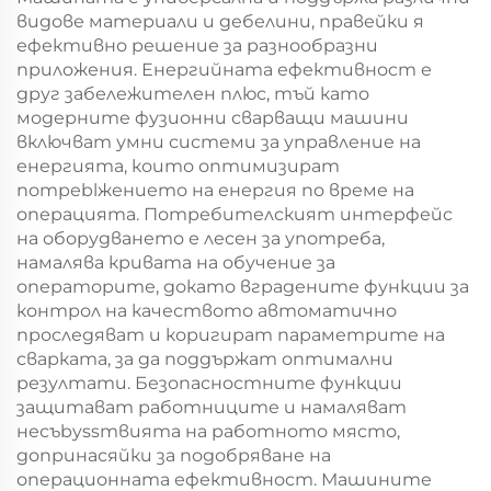
видове материали и дебелини, правейки я
ефективно решение за разнообразни
приложения. Енергийната ефективност е
друг забележителен плюс, тъй като
модерните фузионни сварващи машини
включват умни системи за управление на
енергията, които оптимизират
потреblжението на енергия по време на
операцията. Потребителският интерфейс
на оборудването е лесен за употреба,
намалява кривата на обучение за
операторите, докато вградените функции за
контрол на качеството автоматично
проследяват и коригират параметрите на
сварката, за да поддържат оптимални
резултати. Безопасностните функции
защитават работниците и намаляват
несъbyssтвията на работното място,
допринасяйки за подобряване на
операционната ефективност. Машините