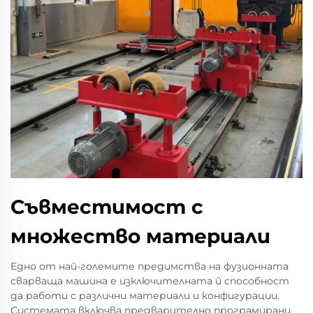
Съвместимост с
множество материали
Едно от най-големите предимства на фузионната
сварваща машина е изключителната й способност
да работи с различни материали и конфигурации.
Системата включва предварително програмирани