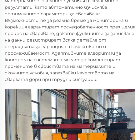
материалите, околните условия и желаемите
резултати, като автоматично изчислява
оптималните параметри за сваряване.
Възможностите за реално време за мониторинг и
корекция гарантират последователност през целия
процес на сваряване, докато функциите за записване
на данни регистрират всяка детайла от
операцията за гаранция на качеството и
прослеживаемост. Адаптивните алгоритми за
контрол на системата могат да компенсират
промените в свойствата на материалите и
околните условия, запазвайки качеството на
сварката дори при трудни ситуации.