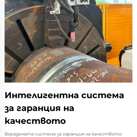
Интелигентна система
за гаранция на
качеството
Вградената система за гаранция на качеството