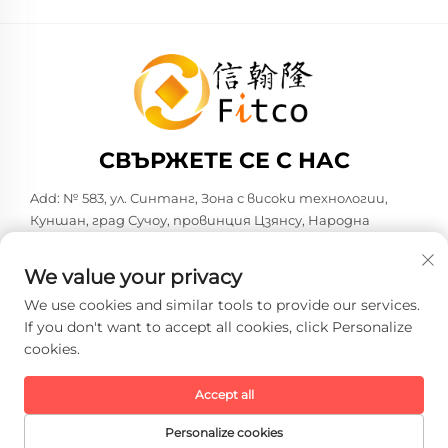
СВЪРЖЕТЕ СЕ С НАС
Add: № 583, ул. Синтанг, Зона с високи технологии,
Куншан, град Сучоу, провинция Цзянсу, Народна
република Китай. 215316
Тел.:
+86-137 6186 0079
We value your privacy
Е-поща:
[email protected]
We use cookies and similar tools to provide our services.
If you don't want to accept all cookies, click Personalize
cookies.
Copyright © 2026 Faith-Han Intelligent Technology Co., Ltd.
Всички права запазени. -
Политика за поверителност
Accept all
Personalize cookies