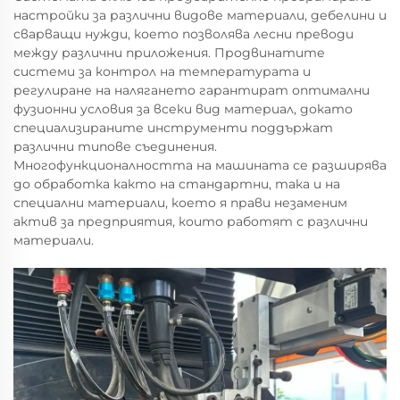
настройки за различни видове материали, дебелини и
сварващи нужди, което позволява лесни преводи
между различни приложения. Продвинатите
системи за контрол на температурата и
регулиране на налягането гарантират оптимални
фузионни условия за всеки вид материал, докато
специализираните инструменти поддържат
различни типове съединения.
Многофункционалността на машината се разширява
до обработка както на стандартни, така и на
специални материали, което я прави незаменим
актив за предприятия, които работят с различни
материали.