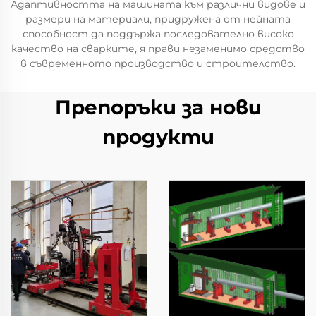
Адаптивността на машината към различни видове и
размери на материали, придружена от нейната
способност да поддържа последователно високо
качество на сварките, я прави незаменимо средство
в съвременното производство и строителство.
Препоръки за нови
продукти