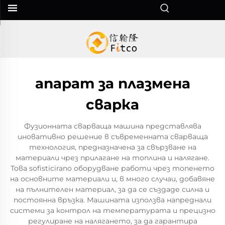
апарат за плазмена
сварка
Фузионната сварваща машина представлява
иновативно решение в съвременната сварваща
технология, предназначена за свързване на
материали чрез прилагане на топлина и налягане.
Това sofisticirano оборудване работи чрез топенето
на основните материали и, в много случаи, добавяне
на пълнителен материал, за да се създаде силна и
постоянна връзка. Машината използва напреднали
системи за контрол на температурата и прецизно
регулиране на налягането, за да гарантира