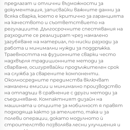
предлагат и отлични възможности за
документация, записвайки важните данни за
всяка сварка, което е критично за гаранцията
на качеството и съответствието на
регулациите. Дългосрочните спестявания на
разходите се реализират чрез намалено
загубяване на материал, по-ниски разходи за
работа и минимални нужди за поддръжка.
Траевността на фузионните сварки често
надхвърля традиционните методи за
сварване, осигурявайки продължителен срок
на служба за сварените компоненти.
Околносредните предимства включват
намалени емисии и минимално производство
на отпадъци в сравнение с други методи за
съединяване. Компактният дизайн на
машината и опциите за мобилност я правят
подходяща както за ателието, така и за
полеви операции, докато модулното ѝ
строителство позволява лесни улучшения и