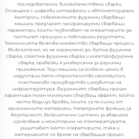
последователни, висококачествени сварки.
Оснащена с цифрови интерфейси и автоматизирани
контроли, съвременните фузионни сварващи
машини предлагат програмируеми сварващи
параметри, които позволяват на операторите да
постигат прецизни и повторими резултати.
Технологията включва множество сварващи процеси,
включително, но не ограничено до, бутна фузионна
сварка, сокетна фузионна сварка и електрофузионна
сварка, правейки я универсална за различни
приложения. Тези машини са особено ценни в
индустрии като строителство наconductors,
пластмасово производство и развитие на
инфраструктура. Фузионният сварващ процес
гарантира пълен молекулен свързващ эффект, който
често води до връвки, които са по-силни от
оригиналните материали. Напредните функции за
безопасност, включително системи за аварийно
изключване и мониторинг на температурата,
защитават както операторите, така и
материалите по време на сварващия процес.