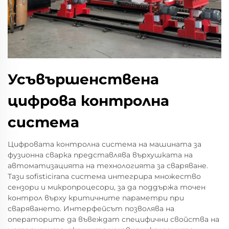
Усъвършенствена
цифрова контролна
система
Цифровата контролна система на машината за
фузионна сварка представлява върхушката на
автоматизацията на технологията за сваряване.
Тази sofisticirana система интегрира множество
сензори и микропроцесори, за да поддържа точен
контрол върху критичните параметри при
сваряването. Интерфейсът позволява на
операторите да въвеждат специфични свойства на