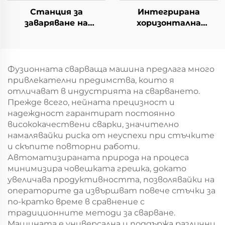
Станция за
Интегрирана
заваряване на
хоризонтална
задниците TIG+MIG
станция за
облицовка в кутия
Фузионната сварваща машина предлага много
привлекателни предимства, които я
отличават в индустрията на сварването.
Прежде всего, нейната прецизност и
надеждност гарантират постоянно
висококачествени сварки, значително
намалявайки риска от неуспехи при стъчките
и скъпите повторни работи.
Автоматизираната природа на процеса
минимизира човешката грешка, докато
увеличава продуктивността, позволявайки на
операторите да извършват повече стъчки за
по-кратко време в сравнение с
традиционните методи за сварване.
Машината е универсална и поддържа различни