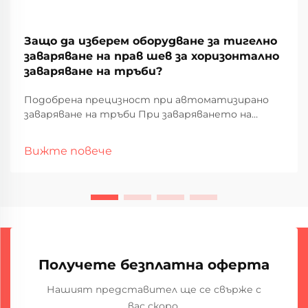
Защо да изберем оборудване за тигелно
заваряване на прав шев за хоризонтално
заваряване на тръби?
Подобрена прецизност при автоматизирано
заваряване на тръби При заваряването на
хоризонтални тръби производителите и
монтажните фирми често търсят
Вижте повече
оборудване, което гарантира
последователност, скорост и високо качество
на завара. Сред наличните технологии – прав
шев с TIG...
Получете безплатна оферта
Нашият представител ще се свърже с
вас скоро.