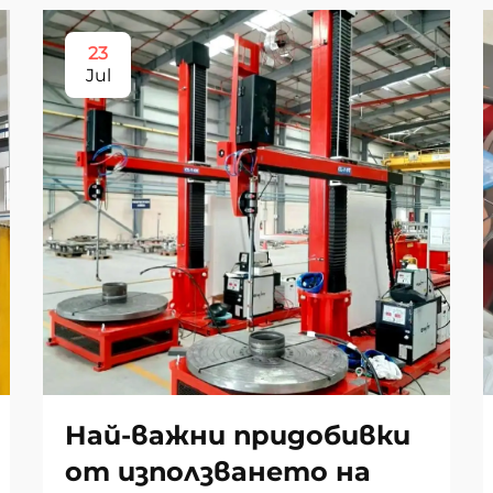
23
Jul
Най-важни придобивки
от използването на