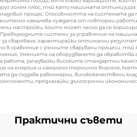
върхнинни площи, eliminirайки вариациите, които
друг голям плюс, тъй като машината оптимизира
кладовия процес. Способността на системата да
начително намалява нуждата от повторни работ
уеми настройки, които могат лесно да се коригир
Превъзходните системи за управление на машина
 за сваряване, гарантирайки оптимални резултат
о в сравнение с ръчните сварувани процеси, тъ
тояние. Уменията на оборудването да обработва
за работа, запазвайки високите стандартни каче
е на енергия и намалено термично внасяне, кое
 да създава равномерни, висококачествени клад
 компоненти, предлагайки дългосрочни икономиче
Практични съвети