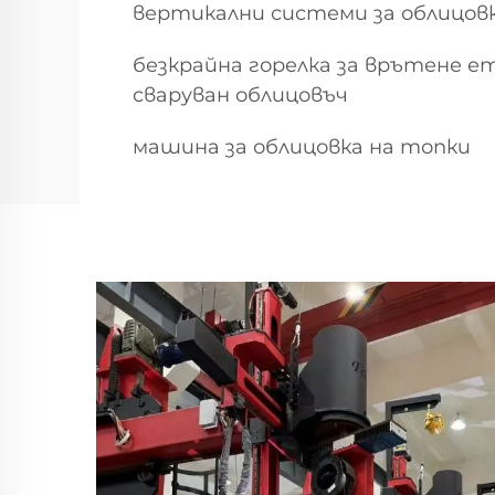
вертикални системи за облицовка
безкрайна горелка за врътене 
сваруван облицовъч
машина за облицовка на топки