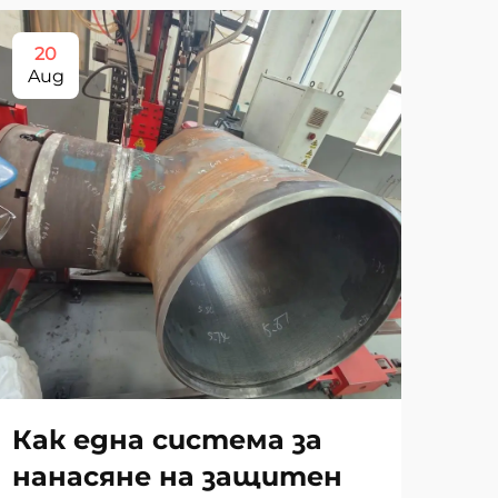
20
2
Aug
Au
Как една система за
Ра
нанасяне на защитен
ос