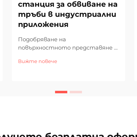
станция за обвиване на
тръби в индустриални
приложения
Подобряване на
повърхностното представяне в
екстремни среди В
Вижте повече
индустриите, където
преобладават корозия,
износване и високо налягане,
целостта и издръжливостта на
тръбопроводните системи са
от решаващо значение за
поддържането на
оперативната ефективност.
Станция за облицоване на
лучете безплатна офе