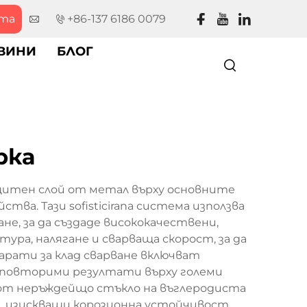
рта
+86-137 6186 0079
ВИНИ
БЛОГ
рка
ащитен слой от метал върху основните
а. Тази sofisticirana система използва
е, за да създаде висококачествени,
ра, налягане и сварваща скорост, за да
рати за клад сварване включват
 повторими резултати върху големи
 от неръждейщо стъкло на въглеродиста
е, изискващи корозионна устойчивост,