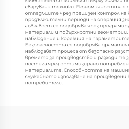
качествена стабилност върху големи по
сварувани техники. Економичността е 
отпадъците чрез прецизен контрол на 
продължителни периоди на операция з
гъвкавост се подобрява чрез програмир
материали и повърхностни геометрии. 
наблюдение и корекция на параметрите
Безопасността се подобрява драматичн
наблюдават процеса от безопасно разс
времето за производство и разходите 
постига чрез оптимизирано потреблени
материалите. Способността на машината
служебното използване на произведени
потребители.