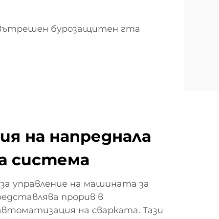
за вътрешен бурозащитен гта
ия на напреднала
а система
а управление на машината за
редставлява прорив в
автоматизация на сварката. Тази