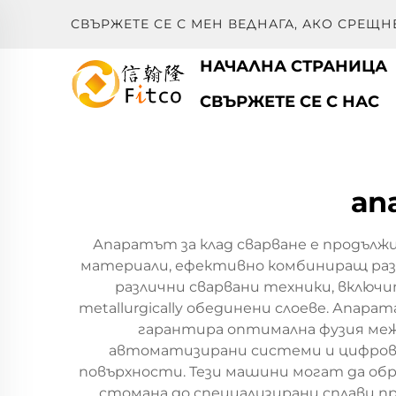
СВЪРЖЕТЕ СЕ С МЕН ВЕДНАГА, АКО СРЕЩН
НАЧАЛНА СТРАНИЦА
СВЪРЖЕТЕ СЕ С НАС
ап
Апаратът за клад сварване е продълж
материали, ефективно комбиниращ разли
различни сварвани техники, включи
metallurgically обединени слоеве. Апа
гарантира оптимална фузия меж
автоматизирани системи и цифрови
повърхности. Тези машини могат да об
стомана до специализирани сплави пр