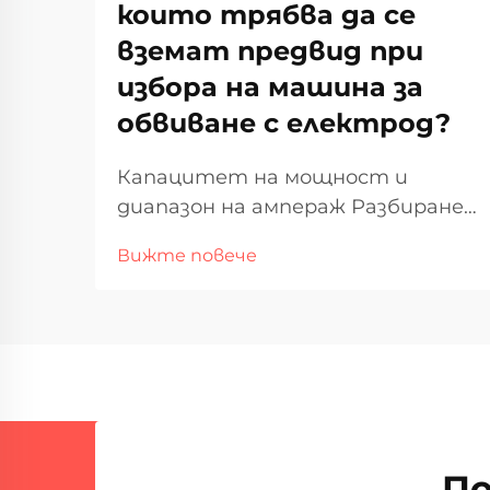
които трябва да се
вземат предвид при
избора на машина за
обвиване с електрод?
Капацитет на мощност и
диапазон на ампераж Разбиране
на ампеража за дебелината на
Вижте повече
материала Когато става въпрос
за заваряване на различни
дебелини на материала,
амперажът играе важна роля в
това, което всъщност работи
добре. Повече ампер означава
повече топлина в м...
По