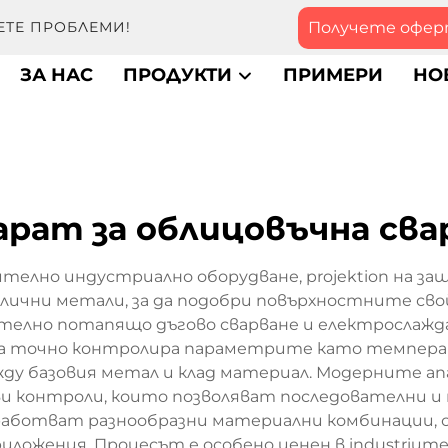
Получете офе
ЕТЕ ПРОБЛЕМИ!
ЗА НАС
ПРОДУКТИ
ПРИМЕРИ
НО
арат за облицовъчна сва
ително индустриално оборудване, projektion на з
чни метали, за да подобри повърхностните свойств
телно потапящо дъгово сварване и електрослаждан
рата точно контролира параметрите като температу
ду базовия метал и клад материал. Модерните апа
 контроли, които позволяват последователни и
работват разнообразни материални комбинации,
иложения. Процесът е особено ценен в industriит