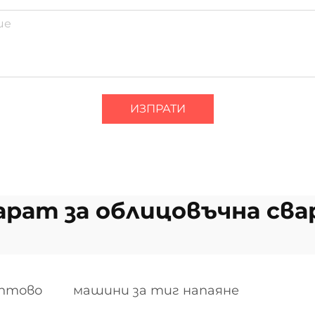
ИЗПРАТИ
арат за облицовъчна сва
оптово
машини за тиг напаяне