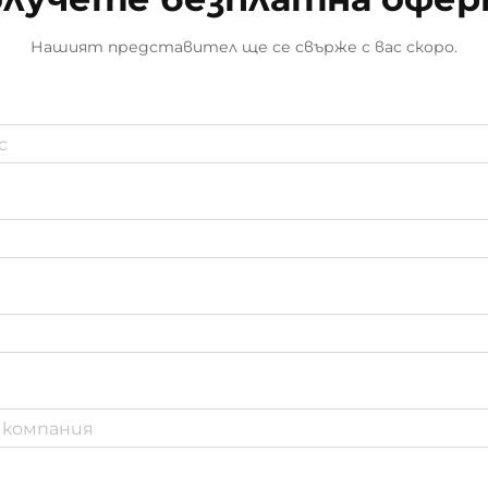
тръби осигурява ефективно
решение за тези
Нашият представител ще се свърже с вас скоро.
предизвикателства.