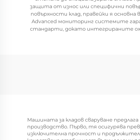
защита от износ или специфични повър
повърхности клад, правейки я основна
Advanced мониторинг системите гар
стандарти, докато интегрираните ох
Машината за кладов сваруване предлаг
производство. Първо, тя осигурява пре
изключителна прочност и продължител