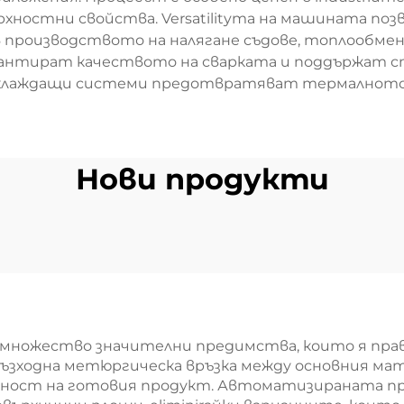
хностни свойства. Versatilityта на машината позв
 в производството на налягане съдове, топлообме
антират качеството на сварката и поддържат с
лаждащи системи предотвратяват термалното иск
Нови продукти
а множество значителни предимства, които я пр
възходна метюргическа връзка между основния мат
ност на готовия продукт. Автоматизираната пр