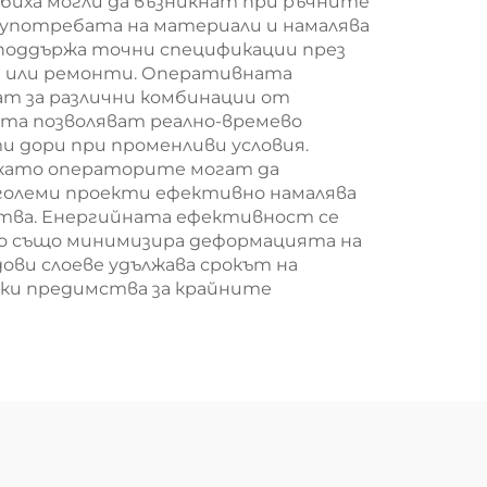
 биха могли да възникнат при ръчните
 употребата на материали и намалява
 поддържа точни спецификации през
и или ремонти. Оперативната
ат за различни комбинации от
та позволяват реално-времево
и дори при променливи условия.
й като операторите могат да
 големи проекти ефективно намалява
ства. Енергийната ефективност се
то също минимизира деформацията на
ови слоеве удължава срокът на
ски предимства за крайните