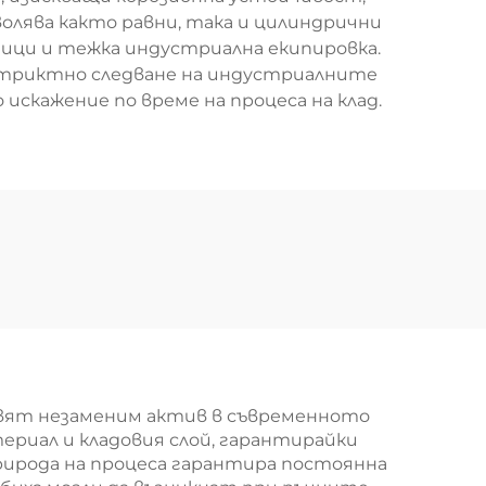
олява както равни, така и цилиндрични
ници и тежка индустриална екипировка.
триктно следване на индустриалните
ажение по време на процеса на клад.
авят незаменим актив в съвременното
ериал и кладовия слой, гарантирайки
ирода на процеса гарантира постоянна