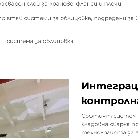
сварен слой за кранове, фланси и плочи
етр гтав системи за облицовка, подредени 
система за облицовка
Интеграц
контролн
Софтият систем з
кладовна сварка п
технологията за 