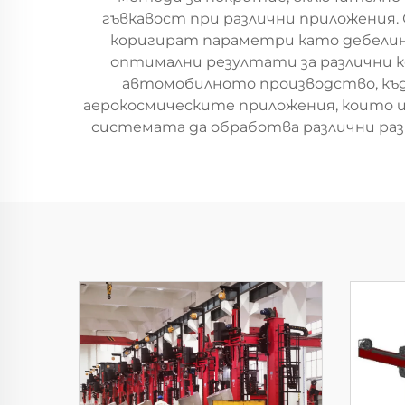
гъвкавост при различни приложения
коригират параметри като дебелина
оптимални резултати за различни 
автомобилното производство, къд
аерокосмическите приложения, които и
системата да обработва различни ра