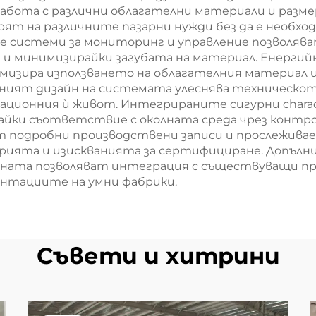
ота с различни облагателни материали и разме
ят на различните пазарни нужди без да е необхо
системи за мониторинг и управление позволяват 
и минимизирайки загубата на материал. Енергий
изира използването на облагателния материал 
рният дизайн на системата улеснява техническот
ационния ѝ живот. Интегрираните сигурни chara
йки съответствие с околната среда чрез контро
т подробни производствени записи и прослежива
ията и изискванията за сертифициране. Допъл
ата позволяват интеграция с съществуващи пр
ентациите на умни фабрики.
Съвети и хитрини