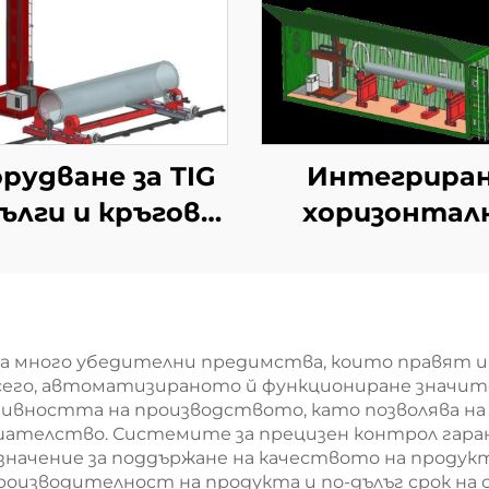
рудване за TIG
Интегрира
дълги и кръгови
хоризонтал
заварки
станция з
облицовка в к
га много убедителни предимства, които правят 
его, автоматизираното й функциониране значите
тивността на производството, като позволява 
шателство. Системите за прецизен контрол га
значение за поддържане на качеството на продукт
оизводителност на продукта и по-дълъг срок на 