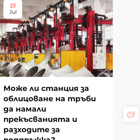
23
2
Jul
Au
Може ли станция за
облицоване на тръби
да намали
Си
прекъсванията и
за
разходите за
къ
поддръжка?