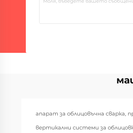
ма
апарат за облицовъчна сварка, 
вертикални системи за облицовка