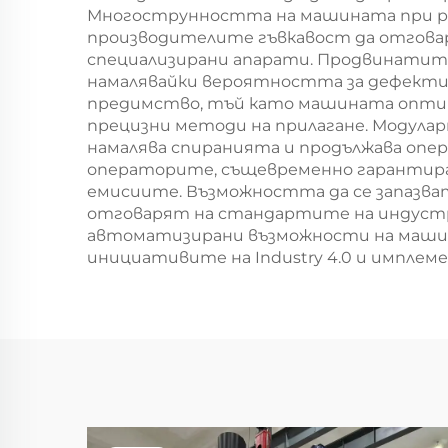
Многострунността на машината при раб
производителите гъвкавост да отговар
специализирани апарати. Продвинатите 
намалявайки вероятността за дефекти 
предимство, тъй като машината оптим
прецизни методи на прилагане. Модула
намалява спиранията и продължава опер
операторите, същевременно гарантира
емисиите. Възможността да се запазва
отговарят на стандартите на индустр
автоматизирани възможности на машин
инициативите на Industry 4.0 и имплем