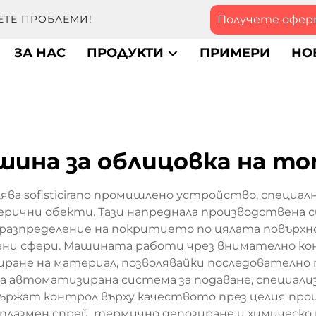
Получете офе
ЕТЕ ПРОБЛЕМИ!
ЗА НАС
ПРОДУКТИ
ПРИМЕРИ
НО
шина за облицовка на то
ява sofisticirano промишлено устройство, специал
ерични обекти. Тази напреднала производствена 
о разпределение на покритието по цялата повърх
ни сфери. Машината работи чрез внимателно ко
ране на материал, позволявайки последователно 
ва автоматизирана система за подаване, специали
ържат контрол върху качеството през целия проц
лазмен спрей, термично депозиране и химическо 