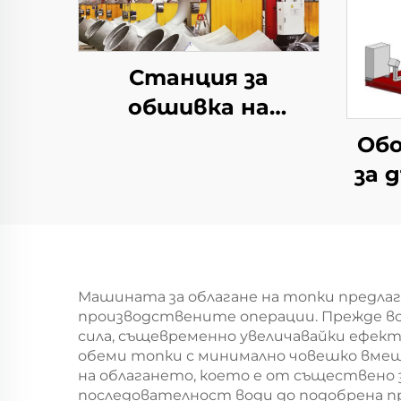
Станция за
обшивка на
безкрайни факели
Обо
за 
Машината за облагане на топки предла
производствените операции. Прежде вс
сила, същевременно увеличавайки ефек
обеми топки с минимално човешко вме
на облагането, което е от съществено 
последователност води до подобрена пр