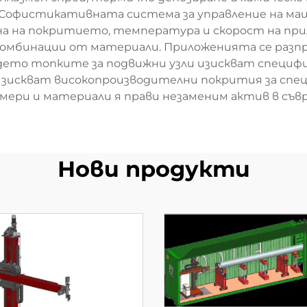
. Софистикативната система за управление на ма
 на покритието, температура и скорост на прил
комбинации от материали. Приложенията се разп
ето топките за подвижни узли изискват специфи
зискват високопроизводителни покрития за специ
змери и материали я прави незаменим актив в съ
Нови продукти