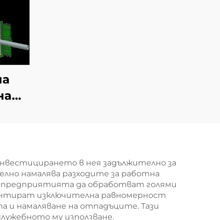
на
на
а
утия
инвестицирането в нея задължително за
лно намалява разходите за работна
на предприятията да обработват голями
рантират изключителна равномерност
а и намаляване на отпадъците. Тази
служебното му използване.