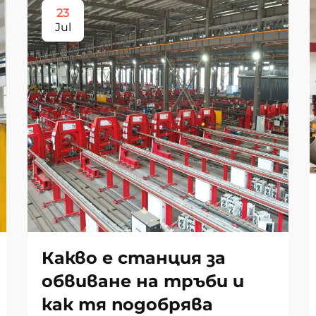
23
Jul
Какво е станция за
обвиване на тръби и
как тя подобрява