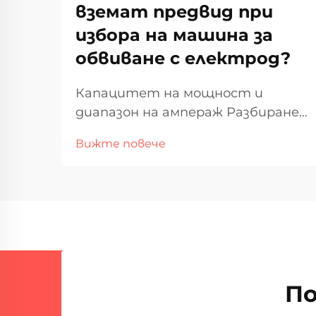
вземат предвид при
избора на машина за
обвиване с електрод?
Капацитет на мощност и
диапазон на ампераж Разбиране
на ампеража за дебелината на
Вижте повече
материала Когато става въпрос
за заваряване на различни
дебелини на материала,
амперажът играе важна роля в
това, което всъщност работи
добре. Повече ампер означава
повече топлина в м...
По