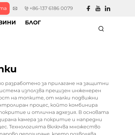
рта
+86-137 6186 0079
ВИНИ
БЛОГ
пки
но разработено за прилагане на защитни
система използва прецизен инженерен
ност на топките, от малки подвижни
нтролиран процес, който комбинира
покритие и отлична адхезия. В основата
зирана камера за покритие и напредни
ес. Технологията включва множество
парово депозиране, което позволява