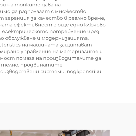
ри на топките дава на
димо да разполагат с множество
гаранция за качество в реално време,
ната ефективност е още едно ключово
и електрическото потребление чрез
о обслужване и модернизацията,
cteristics на машината защитават
лирано управление на материалите и
емост помага на производителите да
нително, продвинатите
оизводствени системи, подкрепяйки