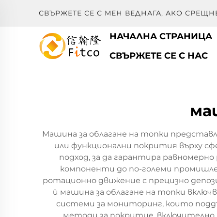
СВЪРЖЕТЕ СЕ С МЕН ВЕДНАГА, АКО СРЕЩН
НАЧАЛНА СТРАНИЦА
СВЪРЖЕТЕ СЕ С НАС
ма
Машина за облагане на топки представл
или функционални покрития върху сф
подход, за да гарантира равномерн
компоненти до по-големи промишле
ротационно движение с прецизно депози
ѝ машина за облагане на топки включ
системи за мониторинг, които подд
методи за покритие, включително п