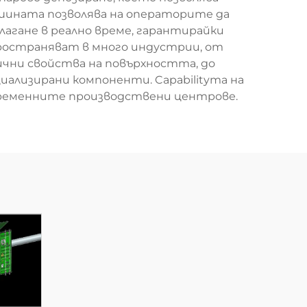
шината позволява на операторите да
агане в реално време, гарантирайки
ространяват в много индустрии, от
чни свойства на повърхността, до
ализирани компоненти. Capabilityта на
временните производствени центрове.