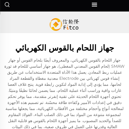
جهاز اللحام بالقوس الكهربائي
جهاز اللحام بالقوس الكهربائي، والمعروف أيضًا بلحام القوس أو جهاز
SMAW (لحام القوس المعدني المغطى)، هو جهاز أساسي لللحام قد ثورة
عمليات ربط المعادن. يعمل هذا الأداة المتعددة الاستخدامات عن طريق
إنشاء قوس كهربائي بين Electrode معدنية مغطاة والقطعة المراد
لحامها، مما يؤدي إلى إذابة المواد لتكوين رابطة قوية. ينتج غلاف العصا
غازات واقية وراسب أثناء عملية اللحام، مما يضمن لحامًا نظيفًا ومتينًا.
تحتوي أجهزة اللحام الحديثة على تقنية إنفرتر متقدمة، مما يوفر تحكم
دقيق في إعدادات الأمبير وكفاءة طاقة محسّنة. تم تصميم هذه الأجهزة
لمعالجة أنواع وأحجام مختلفة من الأقطاب الكهربائية، مما يجعلها مناسبة
لمجموعة متنوعة من المواد بما في ذلك الصلب البناء، الفولاذ المقاوم
للصدأ والحديد المصبوب. ما يميز أجهزة اللحام بالقوس هو قابلية النقل
العالية وقدرتها على العمل في ظروف صعبة، بما في ذلك البيئات