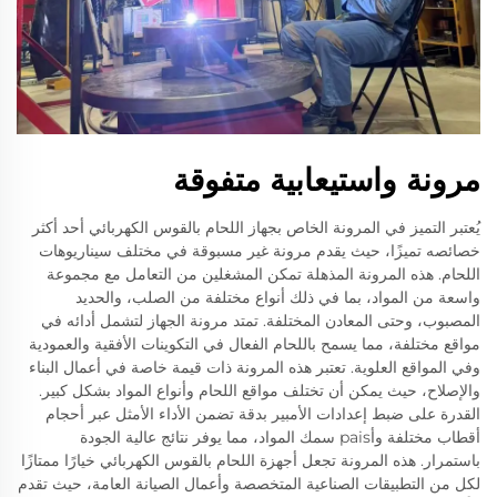
مرونة واستيعابية متفوقة
يُعتبر التميز في المرونة الخاص بجهاز اللحام بالقوس الكهربائي أحد أكثر
خصائصه تميزًا، حيث يقدم مرونة غير مسبوقة في مختلف سيناريوهات
اللحام. هذه المرونة المذهلة تمكن المشغلين من التعامل مع مجموعة
واسعة من المواد، بما في ذلك أنواع مختلفة من الصلب، والحديد
المصبوب، وحتى المعادن المختلفة. تمتد مرونة الجهاز لتشمل أدائه في
مواقع مختلفة، مما يسمح باللحام الفعال في التكوينات الأفقية والعمودية
وفي المواقع العلوية. تعتبر هذه المرونة ذات قيمة خاصة في أعمال البناء
والإصلاح، حيث يمكن أن تختلف مواقع اللحام وأنواع المواد بشكل كبير.
القدرة على ضبط إعدادات الأمبير بدقة تضمن الأداء الأمثل عبر أحجام
أقطاب مختلفة وأpais سمك المواد، مما يوفر نتائج عالية الجودة
باستمرار. هذه المرونة تجعل أجهزة اللحام بالقوس الكهربائي خيارًا ممتازًا
لكل من التطبيقات الصناعية المتخصصة وأعمال الصيانة العامة، حيث تقدم