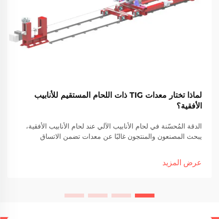
لماذا تختار معدات TIG ذات اللحام المستقيم للأنابيب
الأفقية؟
الدقة المُحسّنة في لحام الأنابيب الآلي عند لحام الأنابيب الأفقية،
يبحث المصنعون والمنتجون غالبًا عن معدات تضمن الاتساق
والسرعة وسلامة اللحام العالي. من بين التقنيات المتاحة، لحام
الشق المستقيم باستخدام قوس التنغستن والغاز الخامل (TIG)...
عرض المزيد