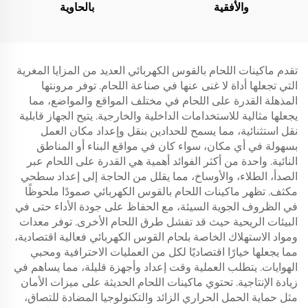
والأفقية
بالحاوية
تقدم ماكينات اللحام بالقوس الكهربائي العديد من المزايا المغرية
التي تجعلها أداة لا غنى عنها في صناعة اللحام. توفر مرونتها
المذهلة القدرة على اللحام في مختلف المواقع والمواضع، مما
يجعلها مثالية للاستخدامات الداخلية والخارجية. يتيح الجهاز قابلية
نقل استثنائية، مما يسمح للحدادين بنقل وإعداد مكان العمل
بسهولة في أي مكان، سواء كان في مواقع البناء أو المناطق
النائية. واحدة من أكثر الفوائد أهمية هي القدرة على اللحام عبر
الصدأ، الطلاء، والأوساخ، مما يقلل من الحاجة إلى إعداد سطحي
مكثف. تظهر ماكينات اللحام بالقوس الكهربائي صمودًا ملحوظًا
في الظروف الجوية السيئة، مع الحفاظ على جودة الأداء حتى في
البيئات الريحية حيث قد تفشل طرق اللحام الأخرى. توفر معدات
ومواد الاستهلاك الخاصة بلحام القوس الكهربائي فعالية اقتصادية،
مما يجعلها خيارًا اقتصاديًا لكل من العمليات الاحترافية ومحبي
الهوايات. يتطلب العملية وقت إعداد وأجهزة قليلة، مما يساهم في
زيادة الإنتاجية. تحتوي ماكينات اللحام الحديثة على ميزات الأمان
مثل حماية الحمل الحراري الزائد والتكنولوجيا المضادة للتصاق،