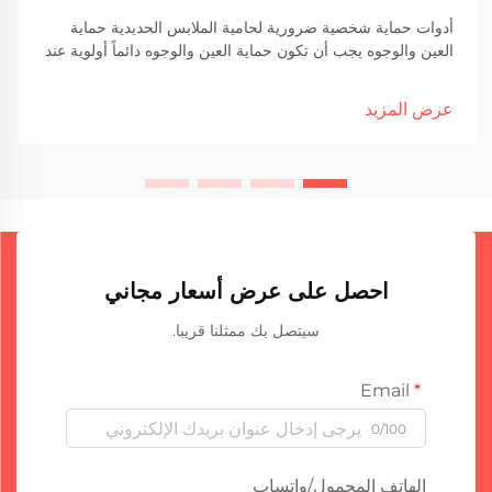
أدوات حماية شخصية ضرورية لحامية الملابس الحديدية حماية
العين والوجوه يجب أن تكون حماية العين والوجوه دائماً أولوية عند
القيام بحامية الملابس الحديدية لأن تلك الشرارات الطائرة والأشعة
فوق البنفسجية يمكن أن تسبب بعض الضرر. النظارات أو الواقيات
عرض المزيد
ليست فقط توصية
احصل على عرض أسعار مجاني
سيتصل بك ممثلنا قريبا.
Email
0/100
الهاتف المحمول/واتساب