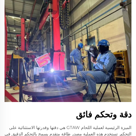
دقة وتحكم فائق
الميزة الرئيسية لعملية اللحام GTAW هي دقتها وقدرتها الاستثنائية على
التحكم. تستخدم هذه العملية مصدر طاقة متقدم يسمح بالتحكم الدقيق في