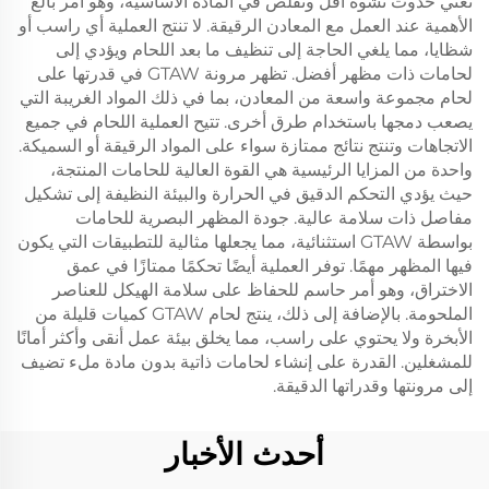
تعني حدوث تشوه أقل وتقلص في المادة الأساسية، وهو أمر بالغ
الأهمية عند العمل مع المعادن الرقيقة. لا تنتج العملية أي راسب أو
شظايا، مما يلغي الحاجة إلى تنظيف ما بعد اللحام ويؤدي إلى
لحامات ذات مظهر أفضل. تظهر مرونة GTAW في قدرتها على
لحام مجموعة واسعة من المعادن، بما في ذلك المواد الغريبة التي
يصعب دمجها باستخدام طرق أخرى. تتيح العملية اللحام في جميع
الاتجاهات وتنتج نتائج ممتازة سواء على المواد الرقيقة أو السميكة.
واحدة من المزايا الرئيسية هي القوة العالية للحامات المنتجة،
حيث يؤدي التحكم الدقيق في الحرارة والبيئة النظيفة إلى تشكيل
مفاصل ذات سلامة عالية. جودة المظهر البصرية للحامات
بواسطة GTAW استثنائية، مما يجعلها مثالية للتطبيقات التي يكون
فيها المظهر مهمًا. توفر العملية أيضًا تحكمًا ممتازًا في عمق
الاختراق، وهو أمر حاسم للحفاظ على سلامة الهيكل للعناصر
الملحومة. بالإضافة إلى ذلك، ينتج لحام GTAW كميات قليلة من
الأبخرة ولا يحتوي على راسب، مما يخلق بيئة عمل أنقى وأكثر أمانًا
للمشغلين. القدرة على إنشاء لحامات ذاتية بدون مادة ملء تضيف
إلى مرونتها وقدراتها الدقيقة.
أحدث الأخبار