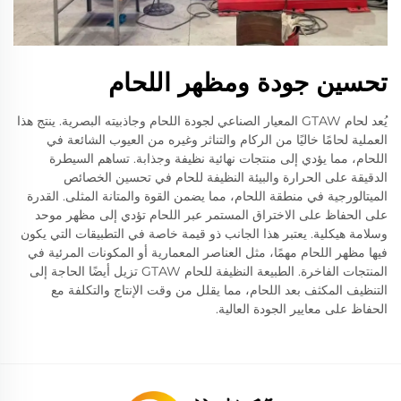
تحسين جودة ومظهر اللحام
يُعد لحام GTAW المعيار الصناعي لجودة اللحام وجاذبيته البصرية. ينتج هذا
العملية لحامًا خاليًا من الركام والتناثر وغيره من العيوب الشائعة في
اللحام، مما يؤدي إلى منتجات نهائية نظيفة وجذابة. تساهم السيطرة
الدقيقة على الحرارة والبيئة النظيفة للحام في تحسين الخصائص
الميتالورجية في منطقة اللحام، مما يضمن القوة والمتانة المثلى. القدرة
على الحفاظ على الاختراق المستمر عبر اللحام تؤدي إلى مظهر موحد
وسلامة هيكلية. يعتبر هذا الجانب ذو قيمة خاصة في التطبيقات التي يكون
فيها مظهر اللحام مهمًا، مثل العناصر المعمارية أو المكونات المرئية في
المنتجات الفاخرة. الطبيعة النظيفة للحام GTAW تزيل أيضًا الحاجة إلى
التنظيف المكثف بعد اللحام، مما يقلل من وقت الإنتاج والتكلفة مع
الحفاظ على معايير الجودة العالية.