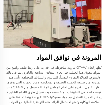
المرونة في توافق المواد
يُظهر لحام GTAW مرونة ملحوظة في قدرته على ربط طيف واسع من
المواد. يتفوق هذا العملية في لحام المعادن الشائعة والنادرة، بما في ذلك
الألمنيوم، الفولاذ المقاوم للصدأ، التيتانيوم والسبائك المختلفة. تأتي هذه
المرونة من طبيعة العملية النظيفة والمحكومة ومن الحماية التي توفرها
الغاز الخامل. القدرة على لحام المعادن المختلفة تجعل من GTAW ذات
قيمة خاصة في التطبيقات المتخصصة حيث تفشل طرق اللحام التقليدية.
يمكن للعملية التعامل مع مواد سميكتها 0.005 بوصة بينما تحافظ على
السلامة الهيكلية وتمنع الاشتعال الزائد. هذه التوافقية العالية مع المواد،