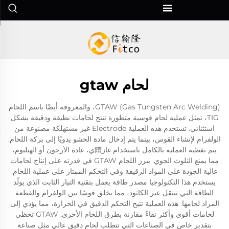
لحام gtaw
GTAW (Gas Tungsten Arc Welding)، والمعروفة أيضًا باسم اللحام
TIG، تمثل عملية لحام قوسية متطورة تنتج لحامات نظيفة ودقيقة بشكل
استثنائي. تستخدم هذه العملية Electrode غير مستهلكة مصنوعة من
الولفرام لإنشاء القوس، بينما يتم إدخال مادة الحشو يدويًا إلى بركة اللحام.
يتم تغطية العملية بالكامل باستخدام غاز隋ي، عادة الأرجون أو الهيليوم،
مما يمنع التلوث الجوي. يبرز اللحام GTAW في قدرته على إنتاج لحامات
عالية الجودة على المواد الرقيقة وفي التحكم الممتاز على عملية اللحام.
يستخدم هذا التكنولوجيا مصدر طاقة يعمل بتقنية التيار الثابت الذي يولّد
الطاقة التي تنتقل عبر الكاثود، مما يخلق قوسًا بين الولفرام والقطعة
المراد لحامها. هذه العملية تتيح التحكم الدقيق في الحرارة، مما يؤدي إلى
لحامات أقوى وأكثر نقاءً مقارنة بطرق اللحام الأخرى. GTAW تحظى
بتقدير خاص في الصناعات التي تتطلب لحام دقيق عالي مثل صناعة