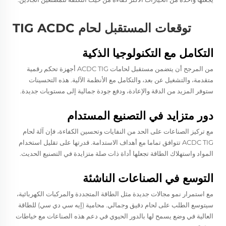
توقعات المستقبل لحام TIG ACDC
التكامل مع التكنولوجيا الذكية
من المرجح أن يتضمن مستقبل لحامات ACDC TIG أجهزة تحكم رقمية
متقدمة، والتشغيل عن بعد، والتكامل مع الأنظمة الآلية. هذه التحسينات
ستوفر المزيد من الدقة والإعادة، ودفع جودة جمالية إلى مستويات جديدة.
دور متزايد في التصنيع المستدام
مع تركيز الصناعات على الحد من النفايات وتحسين الكفاءة، فإن آلة لحام
ACDC TIG تتوافق تماما مع أهداف الاستدامة. قدرتها على تقليل استخدام
المواد واستهلاك الطاقة تجعلها أداة ذات صلة متزايدة في التصنيع الحديث.
التوسع في الصناعات الناشئة
مع استمرار نمو مجالات جديدة مثل الطاقة المتجددة والمركبات الكهربائية،
سيتوسع الطلب على لحام دقيق وجمالي. محامية (إيه سي دي سي) للطاقة
العالية في وضع يسمح لها بالدور الحيوي في دعم هذه الصناعات مع خياطات