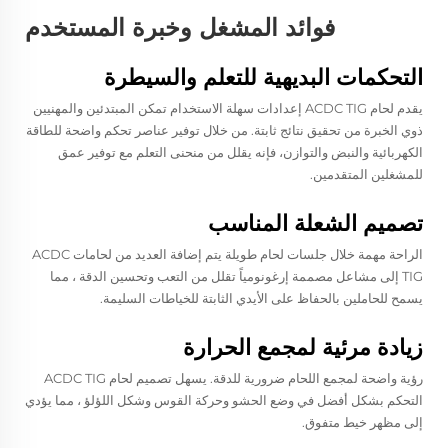
فوائد المشغل وخبرة المستخدم
التحكمات البديهية للتعلم والسيطرة
يقدم لحام ACDC TIG إعدادات سهلة الاستخدام تمكن المبتدئين والمهنيين
ذوي الخبرة من تحقيق نتائج ثابتة. من خلال توفير عناصر تحكم واضحة للطاقة
الكهربائية والنبض والتوازن، فإنه يقلل من منحنى التعلم مع توفير عمق
للمشغلين المتقدمين.
تصميم الشعلة المناسب
الراحة مهمة خلال جلسات لحام طويلة يتم إضافة العديد من لحامات ACDC
TIG إلى مشاعل مصممة إرغونومياً تقلل من التعب وتحسين الدقة ، مما
يسمح للحاملين بالحفاظ على الأيدي الثابتة للخياطات السليمة.
زيادة مرئية لمجمع الحرارة
رؤية واضحة لمجمع اللحام ضرورية للدقة. يسهل تصميم لحام ACDC TIG
التحكم بشكل أفضل في وضع الحشو وحركة القوس وشكل اللؤلؤ ، مما يؤدي
إلى مظهر خيط متفوق.