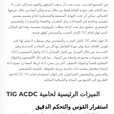
في التصنيع الحديث، حيث يجب أن يذهب المظهر والقوة جنبا إلى جنب، لا
يتم الحكم على جودة اللحام فقط من خلال مدته ولكن أيضا من خلال عرضها
الجمالي. يمكن أن تحدد النهاية المنسقة والمتساوية لحام مصمم مصمم
مصمم، وخاصة في الصناعات مثل الطيران والفضاء والسيارات والتصميم
المعماري. تحقيق مثل هذه الدقة يتطلب تكنولوجيا متقدمة، وهذا هو المكان
الذي
جهاز لحام TIG بالتيار المتردد والمستمر
يُظهر قيمته.
الـ
جهاز لحام TIG بالتيار المتردد والمستمر
يوفر سيطرة لا مثيل لها على
قوس اللحام، مما يوفر تنوعا للتعامل مع كل من المعادن الحديدية وغير
الحديدية. من خلال التبديل بين التيار المتبادل (AC) والتيار المستمر (DC) ،
فإنه يستوعب مجموعة واسعة من المواد ، بما في ذلك الألومنيوم والفولاذ
المقاوم للصدأ والفولاذ الخفيف. أكثر من مجرد أداة لربط المعادن، يصبح أداة
لإنشاء مفاصل سلسة ذات جاذبية مرئية ملحوظة. بالنسبة للمصنعين
والحرفيين والمصنعين الصناعيين، فإن إتقان استخدام لحام ACDC TIG هو
الطريق إلى الجمع بين المتانة والجمالية المثالية.
الميزات الرئيسية لحامية TIG ACDC
استقرار القوس والتحكم الدقيق