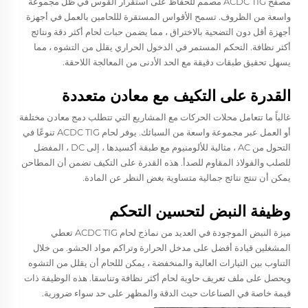
مصفح ACDC TIG مصمم للحفاظ على استقرار القوس في ظل مجموعة
واسعة من الظروف. تسمح الأقواس المستقرة لللحامين بالعمل في أجهزة
أجهزة أقل دون التضحية بالاختراق ، مما يضمن حبات لحام أكثر دقة ونتائج
أكثر نظافة. التحكم المستمر في الدخول الحراري يقلل من التشوه ، مما
يسهل تحقيق طبقات دقيقة مع الحد الأدنى من المعالجة اللاحقة.
القدرة على التكيف مع معادن متعددة
غالباً ما تتعامل محلات الحركات مع المشاريع التي تتطلب دمج معادن مختلفة
أو العمل عبر مجموعة واسعة من السبائك. يوفر لحام ACDC TIG تنوعًا في
التحول من AC ، مثالية للألومنيوم مع طبقة أكسيدها ، إلى DC ، المفضل
للصلب والفولاذ المقاوم للصدأ. هذه القدرة على التكيف تضمن أن المطاحن
يمكن أن تنتج نتائج جمالية متساوية بغض النظر عن المادة.
وظيفة النبض لتحسين التحكم
ميزة النبض الموجودة في العديد من نماذج لحام ACDC TIG تعطي
المشغلين قيادة أفضل على مدخل الحرارة وتراكم مواد الحشو. من خلال
التناوب بين التيارات العالية والمنخفضة ، يمكن لللحام أن يقلل من التشوه
ويحصل على ملف تعريف حاوية لحام أكثر نظافة وتناسقا. هذه الوظيفة ذات
قيمة خاصة في الصناعات حيث الدقة والمظهر على حد سواء ضرورية.