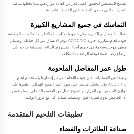
يسمح للمصنعين لتحقيق أقصى قدر من كفاءة مواردهم، مما يجعلها مثالية
للشركات التي تسعى للحفاظ على القدرة التنافسية.
التماسك في جميع المشاريع الكبيرة
تتطلب المشاريع الكبيرة، مثل خطوط الأنابيب أو الأطر أو المكونات الهيكلية،
جودة لحام متكررة. حاوية ACDC TIG توفر الاتساق عبر كل خياطة، وضمان
مظهر موحد وسلامة في جميع أنحاء المشروع. النتائج المتسقة تترجم إلى
ارتفاع رضا العملاء وقلة الرفضات المكلفة.
طول عمر المفاصل الملحومة
وبعيدا عن الجماليات، فإن جودة اللحام التي تم إنشاؤها باستخدام لحام
ACDC TIG تؤثر بشكل مباشر على طول عمر المنتج الهيكلي. القدرة على
توازن الحامض بين الحرارة والخروج تقلل من الضعف الداخلي، مما يضمن
أن الحامض يدوم لفترة أطول ويتطلب صيانة أقل مع مرور الوقت.
تطبيقات التلحيم المتقدمة
صناعة الطائرات والفضاء