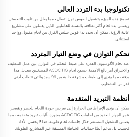
تكنولوجيا بدء التردد العالي
تسمح هذه الميزة بتشغيل القوس دون اتصال ، مما يقلل من تلوث التنغستن
ويضمن بدء لحام أكثر نظافة. بالنسبة للحامليين الذين يعملون على مشاريع
عالية الرؤية، يمكن أن يحدد بدء قوس سلس الفرق بين لحام مقبول وواحد
استثنائي.
تحكم التوازن في وضع التيار المتردد
عند لحام الألومنيوم، القدرة على ضبط التحكم في التوازن بين عمل التنظيف
والاختراق أمر بالغ الأهمية. يسمح لحام ACDC TIG للمشغلين بتعديل هذا
بدقة ، مما يؤدي إلى طبقات مشرقة خالية من الأكسيد والتي تتطلب أدنى
قدر من التشطيب.
أنظمة التبريد المتقدمة
يمكن أن يؤدي الإفراط في الحرارة إلى تعريض جودة اللحام للخطر وتقصير
عمر الجهاز. العديد من لحامات ACDC TIG مجهزة بآليات تبريد متقدمة ، مما
يضمن التشغيل المستقر خلال جلسات لحام طويلة. هذا لا يحسن الأداء
فحسب بل يدعم أيضًا جماليات الخياطة المتسقة عبر المشاريع الطويلة.