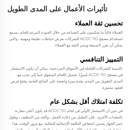
تأثيرات الأعمال على المدى الطويل
تحسين ثقة العملاء
العملاء غالباً ما يحكمون على الصناعة من خلال الجودة المرئية للحام. يسمح
استخدام مصفح ACDC TIG للشركات بعرض خياطات نظيفة ومهنية ، والتي
يمكن أن تعزز السمعة وتبني الثقة مع العملاء.
التمييز التنافسي
بالنسبة للشركات العاملة في الأسواق المزدحمة، يمكن أن يكون الاستثمار
في مصفح ACDC TIG مُميزًا. تجميل اللحام المتفوق جنبا إلى جنب مع
المدى الطويل من المدى يقدم ميزة واضحة على النتائج العامة، وفتح فرص
لعقود متميزة.
تكلفة امتلاك أقل بشكل عام
في حين أن الاستثمار الأولي في لحام ACDC TIG قد يكون أعلى مقارنة
بالمعدات الأخرى ، فإن التقليل من إعادة العمل ، والحد من التنظيف ، وطول
عمر الجهاز يضمن انخفاض التكلفة الإجمالية للملكية. مع مرور الوقت، هذا
يجعلها واحدة من الخيارات الأكثر كفاءة من حيث التكلفة للمصنعين الجادين.