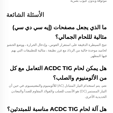
موثوقة وبدون عيوب بصرية
الأسئلة الشائعة
ما الذي يجعل مصفحات (إيه سي دي سي)
مثالية لللحام الجمالي؟
تتيح السيطرة الدقيقة على استقرار القوس ، وإدخال الحرارة ، ووضع الحشو
لحاميد موحدة خالية من الرذاذ مع غرز نظيفة ، مثالية للتطبيقات التي يهم
فيها المظهر.
هل يمكن لحام ACDC TIG التعامل مع كل
من الألومنيوم والصلب؟
نعم، يتم استخدام التيار المتبادل (AC) للألومنيوم والمغنيسيوم، في حين أن
التيار المستمر (DC) هو الأنسب للصلب والفولاذ المقاوم للصدأ والمعادن
الحديدية الأخرى.
هل آلة لحام ACDC TIG مناسبة للمبتدئين؟