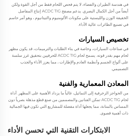
في هندسة الطيران والفضاء، لا يتم فحص اللحام فقط من أجل القوة ولكن
أيضاً من أجل الكمال البصري. يدعم مصفح ACDC TIG إنتاج المفاصل
الخفيفة الوزن والليستية على مكونات الألومنيوم والتيتانيوم ، وهو أمر حاسم
في تصنيع الطائرات عالية الأداء.
تخصيص السيارات
في صناعات السيارات، وخاصة في بناء الطلبات والترميمات، قد يكون مظهر
لحام مهم بقدر قوته. يسمح لحام ACDC TIG للحرفيين بتحقيق غرز سلسة
على ألواح الجسم وأنظمة العادم والإطارات ، مما يعزز الأداء والجذب
التصميمي.
المعادن المعمارية والفنية
من الحواجز الزخرفية إلى التماثيل، غالباً ما يزداد الأهمية على المظهر. أداة
لحام ACDC TIG تمكن الفنانين والمصممين من صنع قطع مذهلة بصرياً دون
المساس بالمتانة، مما يجعلها أداة مفضلة للمشاريع التي تكون فيها الجمالية
ذات أهمية قصوى.
الابتكارات التقنية التي تحسن الأداء