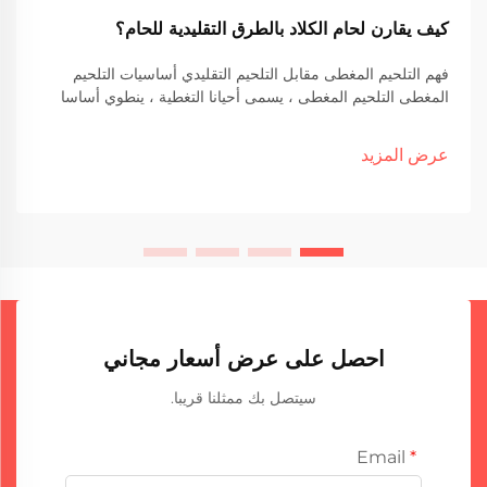
كيف يقارن لحام الكلاد بالطرق التقليدية للحام؟
فهم التلحيم المغطى مقابل التلحيم التقليدي أساسيات التلحيم
المغطى التلحيم المغطى ، يسمى أحيانا التغطية ، ينطوي أساسا
على ربط معادن مختلفة معًا عن طريق تطبيق طبقة معدنية
مقاومة للتآكل على مادة أخرى. الشاي...
عرض المزيد
احصل على عرض أسعار مجاني
سيتصل بك ممثلنا قريبا.
Email