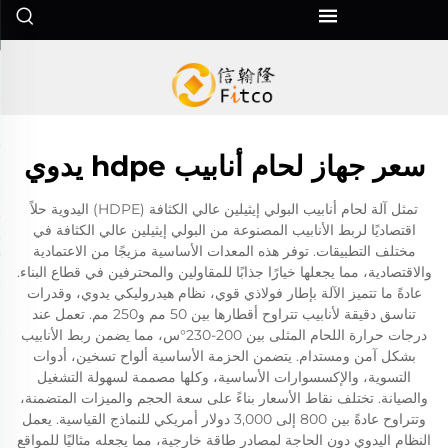
سعر جهاز لحام أنابيب hdpe يدوي
تمثل آلة لحام أنابيب البولي إيثيلين عالي الكثافة (HDPE) اليدوية حلاً
اقتصاديًا لربط الأنابيب المصنوعة من البولي إيثيلين عالي الكثافة في
مختلف التطبيقات. توفر هذه المعدات الأساسية مزيجًا من الاعتمادية
والاقتصادية، مما يجعلها خيارًا جذابًا للمقاولين والمحترفين في قطاع البناء.
عادةً ما تتميز الآلة بإطار فولاذي قوي، نظام هيدروليكي يدوي، وقدرات
تناسق دقيقة لأنابيب تتراوح أقطارها بين 50 مم و250 مم. تعمل عند
درجات حرارة اللحام المثلى بين 200-230°س، مما يضمن ربط الأنابيب
بشكل آمن ومستدام. يتضمن الحزمة الأساسية ألواح تسخين، أدوات
التسوية، والإكسسوارات الأساسية، وكلها مصممة لسهولة التشغيل
والصيانة. تختلف نقاط الأسعار بناءً على سعة الحجم والميزات المتضمنة،
وتتراوح عادةً بين 800 إلى 3,000 دولار أمريكي للنماذج القياسية. يعمل
النظام اليدوي دون الحاجة لمصادر طاقة خارجية، مما يجعله مثاليًا للمواقع