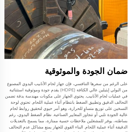
ضمان الجودة والموثوقية
على الرغم من سعرها التنافسي، فإن جهاز لحام الأنابيب اليدوي المصنوع
من البولي إيثيلين عالي الكثافة (HDPE) يقدم جودة وموثوقية استثنائية
في عمليات لحام الأنابيب. يحتوي الجهاز على مكونات مهندسة بدقة تضمن
التحالف الدقيق وتطبيق الضغط بانتظام أثناء عملية اللحام. تحتوي لوحة
التسخين على توزيع متساوٍ للحرارة، وهو أمر حيوي لتحقيق روابط لحام
عالية الجودة تلبي أو تتجاوز المعايير الصناعية. نظام الضغط اليدوي، رغم
بساطته، يوفر للمشغلين ملاحظات حسية ممتازة، مما يسمح بالتعديلات
الدقيقة أثناء عملية اللحام. البناء القوي للجهاز يمنع مشاكل عدم التحالف