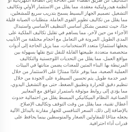
التكاليف عن طريق القضاء على الحاجة إلى الطاقة الكهربائية أو
أنظمة هيدروليكية معقدة، مما يقلل من الاستثمار الأولي وتكاليف
التشغيل. تصميم الجهاز البسيط يسمح بتدريب سريع للمشغلين،
مما يقلل من تكاليف تطوير القوى العاملة. متطلبات الصيانة قليلة
جدًا، حيث تتضمن بشكل أساسي التنظيف الأساسي واستبدال
الأجزاء من حين لآخر، مما يساهم في تقليل تكاليف الملكية على
المدى الطويل. المرونة في التعامل مع أحجام مختلفة من الأنابيب
يجعلها استثمارًا متعدد الاستخدامات، مما يزيل الحاجة إلى أدوات
متخصصة متعددة. طبيعتها القابلة للنقل تتيح نقلها بسهولة بين
مواقع العمل، مما يقلل من التحديات اللوجستية والتكاليف
المرتبطة بها. البناء المتين للمعدات يضمن متانتها في البيئات
العملية الصعبة، مما يوفر عائدًا ممتازًا على الاستثمار من خلال
عمر خدمة طويل. يتم تحسين السيطرة على الجودة من خلال
تنظيم دقيق للحرارة وتطبيق الضغط، حتى مع التشغيل اليدوي،
مما يؤدي إلى روابط موثوقة باستمرار تتوافق مع المعايير
الصناعية. النظام الميكانيكي المبسط يقلل من احتمالية حدوث
أعطال تقنية، مما يقلل من وقت التوقف وتكاليف الإصلاح.
بالإضافة إلى ذلك، السعر التنافسي للجهاز مقارنة بالبدائل الآلية
يجعله متاحًا للمقاولين الصغار والمتوسطين بينما يحافظ على
قدرات أداء احترافية.