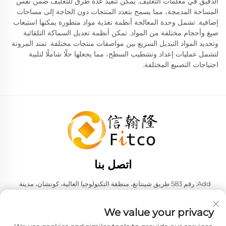
الدقيق في معلمات التغليف. يمكن تنفيذ عدة طرق للتغليف ضمن نفس
المساحة المدمجة، مما يسمح بتعدد المنتجات دون الحاجة إلى مساحات
إضافية. تشمل وحدة المعالجة أنظمة تغذية مواد متطورة يمكنها استيعاب
صيغ وأحجام مختلفة من المواد. تمكن أنظمة تعديل السماكة التلقائية
وتحديد المواد التبديل السريع بين مواصفات منتجات مختلفة. تمتد المرونة
لتشمل عمليات إعداد وتشطيب السطح، مما يجعلها حلًا شاملًا لتلبية
احتياجات التصنيع المختلفة.
اتصل بنا
Add: رقم 583 طريق شينتانغ، منطقة التكنولوجيا العالية، كونشان، مدينة
سوزهو، مقاطعة جيانغسو، جمهورية الصين الشعبية. 215316
هاتف:
+86-137 6186 0079
We value your privacy
البريد الإلكتروني:
[email protected]