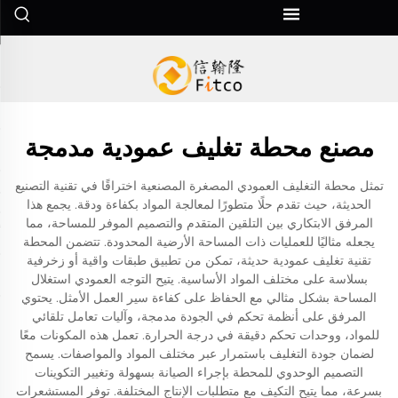
مصنع محطة تغليف عمودية مدمجة
تمثل محطة التغليف العمودي المصغرة المصنعية اختراقًا في تقنية التصنيع
الحديثة، حيث تقدم حلًا متطورًا لمعالجة المواد بكفاءة ودقة. يجمع هذا
المرفق الابتكاري بين التلقين المتقدم والتصميم الموفر للمساحة، مما
يجعله مثاليًا للعمليات ذات المساحة الأرضية المحدودة. تتضمن المحطة
تقنية تغليف عمودية حديثة، تمكن من تطبيق طبقات واقية أو زخرفية
بسلاسة على مختلف المواد الأساسية. يتيح التوجه العمودي استغلال
المساحة بشكل مثالي مع الحفاظ على كفاءة سير العمل الأمثل. يحتوي
المرفق على أنظمة تحكم في الجودة مدمجة، وآليات تعامل تلقائي
للمواد، ووحدات تحكم دقيقة في درجة الحرارة. تعمل هذه المكونات معًا
لضمان جودة التغليف باستمرار عبر مختلف المواد والمواصفات. يسمح
التصميم الوحدوي للمحطة بإجراء الصيانة بسهولة وتغيير التكوينات
بسرعة، مما يتيح التكيف مع متطلبات الإنتاج المختلفة. توفر المستشعرات