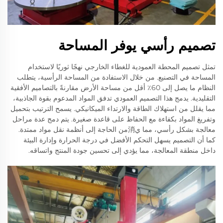
تصميم رأسي يوفر المساحة
تمثل تصميم المحطة العمودية للغطاء الخارجي نهجًا ثوريًا لاستخدام
المساحة في التصنيع. من خلال الاستفادة من المساحة الرأسية، يتطلب
النظام ما يصل إلى 60٪ أقل من مساحة الأرض مقارنةً بالتصاميم الأفقية
التقليدية. يدمج هذا التصميم العمودي تدفق المواد المدعوم بقوة الجاذبية،
مما يقلل من استهلاك الطاقة والارتداء الميكانيكي. يسمح الترتيب بتحميل
وتفريغ المواد بكفاءة مع الحفاظ على قاعدة صغيرة. يتم دمج عدة مراحل
معالجة بشكل رأسي، مما ي消من الحاجة إلى أنظمة نقل مواد ممتدة.
كما أن التصميم يسهل التحكم الأفضل في درجة الحرارة وإدارة البيئة
داخل منطقة المعالجة، مما يؤدي إلى تحسين جودة المنتج واتساقه.