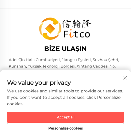
BIZE ULAŞIN
Add: Çin Halk Cumhuriyeti, Jiangsu Eyaleti, Suzhou Şehri,
Kunshan, Yüksek Teknoloji Bölgesi, Xintang Caddesi No.
583. 215316
Tel:
+86-137 6186 0079
We value your privacy
E-Posta:
[email protected]
We use cookies and similar tools to provide our services.
If you don't want to accept all cookies, click Personalize
cookies.
Telif hakkı © 2026 Faith-Han Akıllı Teknoloji Co., Ltd. Tüm hakları
saklıdır. -
Gizlilik Politikası
Accept all
Personalize cookies