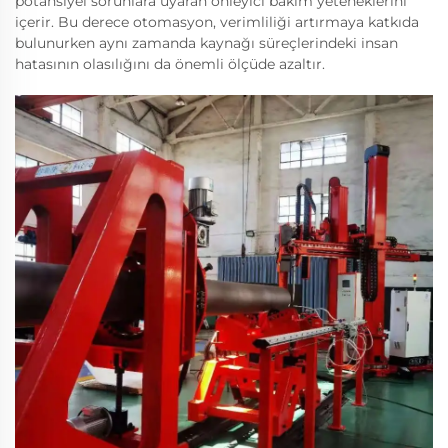
potansiyel sorunlara uyaran önleyici bakım yeteneklerini
içerir. Bu derece otomasyon, verimliliği artırmaya katkıda
bulunurken aynı zamanda kaynağı süreçlerindeki insan
hatasının olasılığını da önemli ölçüde azaltır.