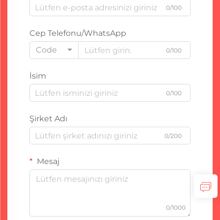
0/100
Cep Telefonu/WhatsApp
Code
0/100
İsim
0/100
Şirket Adı
0/200
Mesaj
0/1000