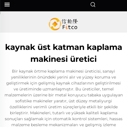
kaynak üst katman kaplama
makinesi üretici
Bir kaynak örtme kaplama makinesi üreticisi, sanayi
yeniliklerinin önündeki yerini alır ve yüzey koruma ve
geliştirmek için gelişmiş kaynak cihazlarının geliştirilmesi
ve üretiminde uzmanlaşmıştır. Bu üreticiler, temel
malzemelerin üzerine bir metal koruyucu tabaka uygulayan
sofistike makineler yaratır, üst düzey metaliyurgi
özelliklerini verimli üretim süreçleriyle etkili bir şekilde
birleştirir. Makineleri, tutarlı ve yüksek kaliteli kaplama
sonuçları sağlamak için otomatik kontrol sistemleri, hassas
malzeme besleme mekanizmaları ve gelişmiş izleme