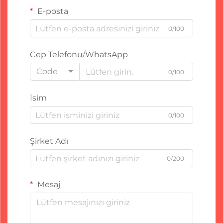
E-posta
0/100
Cep Telefonu/WhatsApp
Code
0/100
İsim
0/100
Şirket Adı
0/200
Mesaj