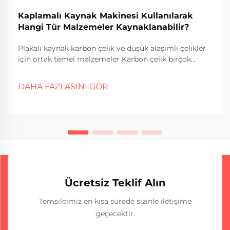
Kaplamalı Kaynak Makinesi Kullanılarak
Hangi Tür Malzemeler Kaynaklanabilir?
Plakalı kaynak karbon çelik ve düşük alaşımlı çelikler
için ortak temel malzemeler Karbon çelik birçok
sektörde plakeli kaynak çalışmaları için temel
malzeme olarak tercih edilmektedir. Ana nedenler?
DAHA FAZLASINI GÖR
Alternatiflerden daha ucuz ve iyi çalışıyor...
Ücretsiz Teklif Alın
Temsilcimiz en kısa sürede sizinle iletişime
geçecektir.