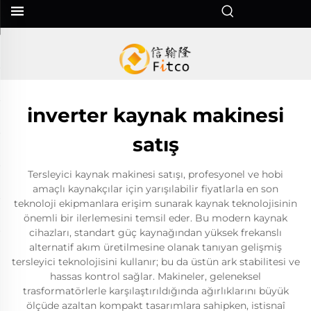
inverter kaynak makinesi
satış
Tersleyici kaynak makinesi satışı, profesyonel ve hobi
amaçlı kaynakçılar için yarışılabilir fiyatlarla en son
teknoloji ekipmanlara erişim sunarak kaynak teknolojisinin
önemli bir ilerlemesini temsil eder. Bu modern kaynak
cihazları, standart güç kaynağından yüksek frekanslı
alternatif akım üretilmesine olanak tanıyan gelişmiş
tersleyici teknolojisini kullanır; bu da üstün ark stabilitesi ve
hassas kontrol sağlar. Makineler, geleneksel
trasformatörlerle karşılaştırıldığında ağırlıklarını büyük
ölçüde azaltan kompakt tasarımlara sahipken, istisnaî