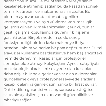
damar görünümü ile muhteşem kaliteye sahip
kasalar elde etmenizi sağlar, bu da kasadan sonraki
temizlik süresini ve malzeme israfını azaltır. Bu
birimler aynı zamanda otomatik gerilim
kompansasyonu ve aşırı yükleme koruması gibi
gelişmiş güvenlik mekanizmaları içerir ki, bunlar
çeşitli çalışma koşullarında güvenilir bir işlemi
garanti eder. Birçok modelin çoklu süreç
fonksiyonelliği, birden fazla makineye ihtiyacı
ortadan kaldırır ve harika bir para değeri sunar. Dijital
arayüzler kullanımı basitleştirir ve hem başlangıçtaki
hem de deneyimli kasaplar için profesyonel
sonuçlar elde etmeyi kolaylaştırır. Ayrıca, satış fiyatı
bu teknolojik olarak ileri seviyede olan kasapları
daha erişilebilir hale getirir ve var olan ekipmanları
güncellemek veya profesyonel seviyede araçlarla
kasaplık alanına girmek için harika bir fırsat sunar.
Dahil edilen garantisi ve satış sonrası desteği ise
satın almış kişiler için uzun vadeli güvenilirlik ve
rahatlığı sağlar.