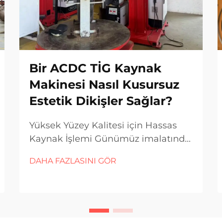
Bir ACDC TİG Kaynak
Makinesi Nasıl Kusursuz
Estetik Dikişler Sağlar?
Yüksek Yüzey Kalitesi için Hassas
Kaynak İşlemi Günümüz imalatında,
görünüş ve dayanıklılık birlikte
DAHA FAZLASINI GÖR
değerlendirildiğinde, kaynak kalitesi
sadece dayanıklılığıyla değil aynı
zamanda estetik görünümüyle de
değerlendirilmektedir. Zarif, eşit
kaynak bitişi...