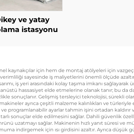
ikey ve yatay
lama istasyonu
l kaynakçılar için hem de montaj atölyeleri için vazgeçil
ji verimliliği sayesinde iş maliyetlerini önemli ölçüde 
asarımı, iş yeri arasındaki kolay taşıma imkanı sağlayarak ü
lağanüstü hassasiyet elde etmelerine olanak tanır; bu da 
 sonuçlanır. Gelişmiş tersleyici teknolojisi, sürekli ola
u makineler ayrıca çeşitli malzeme kalınlıkları ve türleriyl
yüz ve programlanabilir ayarlar tahmin işini ortadan kaldı
arlı sonuçlar elde edilmesini sağlar. Dahili güvenlik özell
ömrünü uzatmayı sağlar. Makinenin hızlı yanıt süresi ve 
 indirgemek için ısı girdisini azaltır. Ayrıca düşük gü