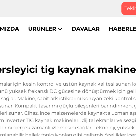
Tekli
IMIZDA
ÜRÜNLER
DAVALAR
HABERL
ersleyici tig kaynak makine
malar için kesin kontrol ve üstün kaynak kalitesi sunan ka
nü yüksek frekanslı DC gücesine dönüştürmek için gelişm
sağlar. Makine, sabit ark istikrarını koruyan zeki kontrol 
r sunar. Kompakt tasarımı güçlü bileşenleri barındırırke
kleri sunar. Cihaz, ince malzemelerde kaynakta uzmanlaşmı
 inverter TIG kaynak makineleri, dijital ekranlar ve sezgi
rini gerçek zamanlı izlemesini sağlar. Teknoloji, yüksek
amlanabilir bellek fonksiyonları gibi gelişmiş özellikler i