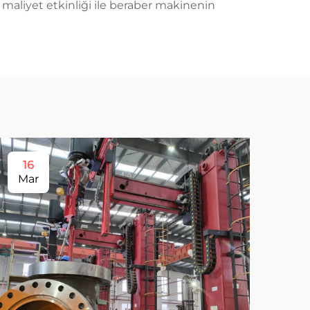
n maliyet etkinliği ile beraber makinenin
16
1
Mar
Se