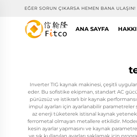
EĞER SORUN ÇIKARSA HEMEN BANA ULAŞIN!
ANA SAYFA
HAKK
t
Inverter TIG kaynak makinesi, çeşitli uygula
eder. Bu sofistike ekipman, standart AC gücü
pürüzsüz ve istikrarlı bir kaynak performansı 
impul ayarları için ayarlanabilir parametrele
az enerji tüketerek istisnaî kaynak yetene
ferrometal olmayan metallere etkilidir. Modern
kesin ayarlar yapmasını ve kaynak parametrele
ve sık kullanılan ayarları saklamak için progr