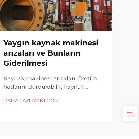
Yaygın kaynak makinesi
Do
arızaları ve Bunların
Ka
Giderilmesi
Se
Kaynak makinesi arızaları, üretim
But
hatlarını durdurabilir, kaynak
Anl
kalitesini tehlikeye atabilir ve
ek p
DAHA FAZLASINI GÖR
DAH
endüstriyel işlemlerde maliyetli
füz
işletme kesintilerine neden olabilir.
dağ
Yaygın arızaları ve bunların teşhis
işle
edilmesi ile giderilmesi yöntemlerini
bir 
anlamak, tutarlı kaynak