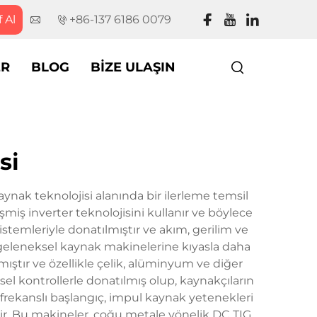
f Al
+86-137 6186 0079
ER
BLOG
BIZE ULAŞIN
si
ynak teknolojisi alanında bir ilerleme temsil
iş inverter teknolojisini kullanır ve böylece
sistemleriyle donatılmıştır ve akım, gerilim ve
n, geleneksel kaynak makinelerine kıyasla daha
ştır ve özellikle çelik, alüminyum ve diğer
sel kontrollerle donatılmış olup, kaynakçıların
 frekanslı başlangıç, impul kaynak yetenekleri
çerir. Bu makineler, çoğu metale yönelik DC TIG