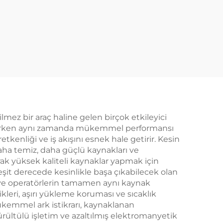
mez bir araç haline gelen birçok etkileyici
azaltırken aynı zamanda mükemmel performansı
retkenliği ve iş akışını esnek hale getirir. Kesin
daha temiz, daha güçlü kaynakları ve
rak yüksek kaliteli kaynaklar yapmak için
e eşit derecede kesinlikle başa çıkabilecek olan
rır ve operatörlerin tamamen aynı kaynak
ikleri, aşırı yükleme koruması ve sıcaklık
mükemmel ark istikrarı, kaynaklanan
rültülü işletim ve azaltılmış elektromanyetik