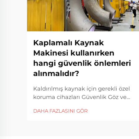
Kaplamalı Kaynak
Makinesi kullanırken
hangi güvenlik önlemleri
alınmalıdır?
Kaldırılmış kaynak için gerekli özel
koruma cihazları Güvenlik Göz ve
Yüz Koruması Kaldırılmış kaynak
DAHA FAZLASINI GÖR
yaparken göz ve yüz koruması her
zaman öncelik verilmelidir çünkü
uçan kıvılcımlar ve UV ışınları