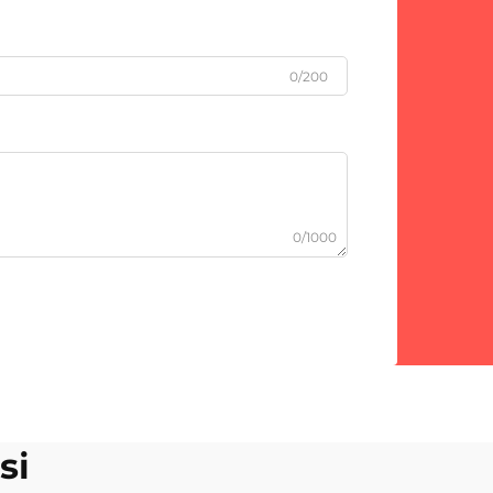
0/200
0/1000
si