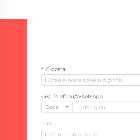
gerçekten bazı hasarlara neden
olabilir. Gözlükler ya da yüz
koruyucuları sadece tavsiye
etmiyorlar...
E-posta
Cep Telefonu/WhatsApp
Code
İsim