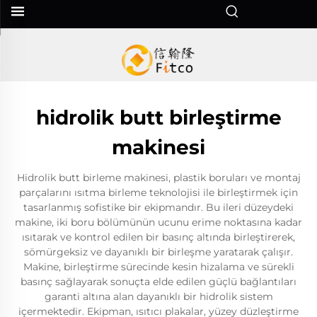
hidrolik butt birleştirme
makinesi
Hidrolik butt birleme makinesi, plastik boruları ve montaj
parçalarını ısıtma birleme teknolojisi ile birleştirmek için
tasarlanmış sofistike bir ekipmandır. Bu ileri düzeydeki
makine, iki boru bölümünün ucunu erime noktasına kadar
ısıtarak ve kontrol edilen bir basınç altında birleştirerek,
sömürgeksiz ve dayanıklı bir birleşme yaratarak çalışır.
Makine, birleştirme sürecinde kesin hizalama ve sürekli
basınç sağlayarak sonuçta elde edilen güçlü bağlantıları
garanti altına alan dayanıklı bir hidrolik sistem
içermektedir. Ekipman, ısıtıcı plakalar, yüzey düzleştirme