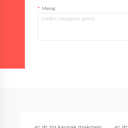
Mesaj
ac dc tig kaynak makinesi
ac dc