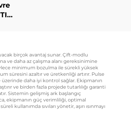
vre
 TIG
ı
yacak birçok avantaj sunar. Çift-modlu
arına ve daha az çalışma alanı gereksinimine
, böylece minimum bozulma ile sürekli yüksek
um süresini azaltır ve üretkenliği artırır. Pulse
e üzerinde daha iyi kontrol sağlar. Ekipmanın
ırır ve birden fazla projede tutarlılığı garanti
atır. Sistemin gelişmiş ark başlangıç
ca, ekipmanın güç verimliliği, optimal
li kullanımda sıvıları yönetir, aşırı ısınmayı