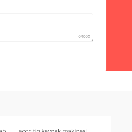
0/1000
sab
acdc tig kaynak makinesi