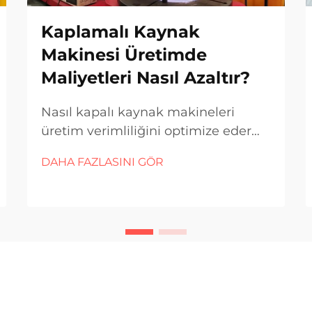
Kaplamalı Kaynak
Makinesi Üretimde
Maliyetleri Nasıl Azaltır?
Nasıl kapalı kaynak makineleri
üretim verimliliğini optimize eder
Otomatik operasyon ve düşük
DAHA FAZLASINI GÖR
işgücü maliyetleri Bu günlerde
kapalı kaynak makineleri kendi
başlarına çalışıyor, bu da fabrikaların
tüm gün üzerinde duran daha az
işçiye ihtiyaç duyduğu anlamına
geliyor. Kurtarıcı...