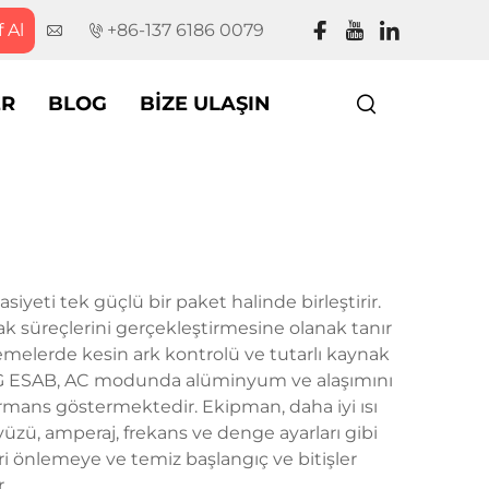
f Al
+86-137 6186 0079
ER
BLOG
BIZE ULAŞIN
yeti tek güçlü bir paket halinde birleştirir.
k süreçlerini gerçekleştirmesine olanak tanır
emelerde kesin ark kontrolü ve tutarlı kaynak
C TIG ESAB, AC modunda alüminyum ve alaşımını
rmans göstermektedir. Ekipman, daha iyi ısı
yüzü, amperaj, frekans ve denge ayarları gibi
ri önlemeye ve temiz başlangıç ve bitişler
.