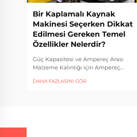
Bir Kaplamalı Kaynak
Makinesi Seçerken Dikkat
Edilmesi Gereken Temel
Özellikler Nelerdir?
Güç Kapasitesi ve Ampereç Arası
Malzeme Kalınlığı için Ampereç
Anlamak Farklı malzeme
DAHA FAZLASINI GÖR
kalınlıklarını kaynaklamak söz
konusu olduğunda, amperage
aslında iyi çalışmada önemli bir rol
oynar. Daha fazla amperi genellikle
daha fazla ısı girer demek...