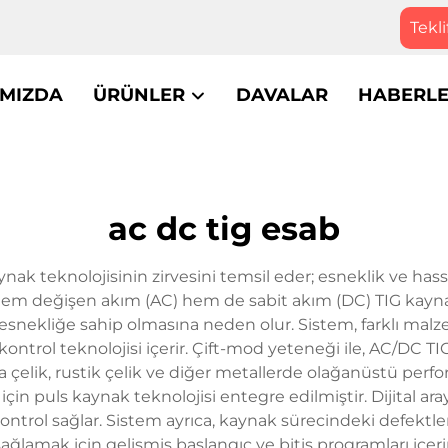
Tekli
IMIZDA
ÜRÜNLER
DAVALAR
HABERL
ac dc tig esab
teknolojisinin zirvesini temsil eder; esneklik ve hassasi
hem değişen akım (AC) hem de sabit akım (DC) TIG kayna
 esnekliğe sahip olmasına neden olur. Sistem, farklı malz
 kontrol teknolojisi içerir. Çift-mod yeteneği ile, AC/D
lik, rustik çelik ve diğer metallerde olağanüstü perfo
çin puls kaynak teknolojisi entegre edilmiştir. Dijital ara
ntrol sağlar. Sistem ayrıca, kaynak sürecindeki defektle
sağlamak için gelişmiş başlangıç ve bitiş programları içerir