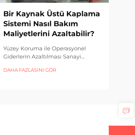
Bir Kaynak Üstü Kaplama
Ya
Sistemi Nasıl Bakım
arı
Maliyetlerini Azaltabilir?
Gi
Yüzey Koruma ile Operasyonel
Kayn
Giderlerin Azaltılması Sanayi
hatl
operasyonları, sürekli aşınma,
kali
DAHA FAZLASINI GÖR
DAH
korozyon ve ekipmanların
endü
bozulması gibi zorluklarla mücadele
işle
eder. Makineler ve bileşenler erken
Yayg
aşamada arızalandığında şirketler
edil
yüksek...
anl
per
önem