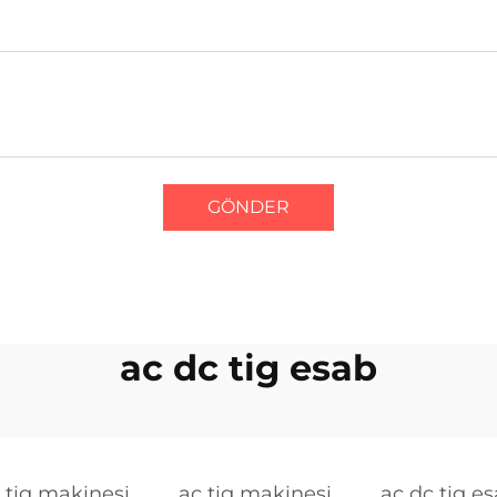
GÖNDER
ac dc tig esab
 tig makinesi
ac tig makinesi
ac dc tig e