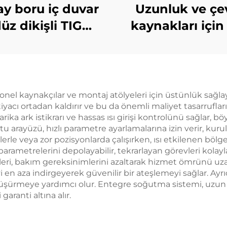
ay boru iç duvar
Uzunluk ve çe
üz dikişli TIG
kaynakları için
ekipmanları
ekipmanlar
el kaynakçılar ve montaj atölyeleri için üstünlük sağla
htiyacı ortadan kaldırır ve bu da önemli maliyet tasarrufl
rika ark istikrarı ve hassas ısı girişi kontrolünü sağlar
stu arayüzü, hızlı parametre ayarlamalarına izin verir, kurul
rle veya zor pozisyonlarda çalışırken, ısı etkilenen bölg
rametrelerini depolayabilir, tekrarlayan görevleri kolaylaşt
şenleri, bakım gereksinimlerini azaltarak hizmet ömrünü uz
 en aza indirgeyerek güvenilir bir ateşlemeyi sağlar. Ayrı
şürmeye yardımcı olur. Entegre soğutma sistemi, uzun süre
garanti altına alır.