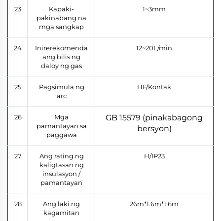
23
Kapaki-
1~3mm
pakinabang na
mga sangkap
24
Inirerekomenda
12~20L/min
ang bilis ng
daloy ng gas
25
Pagsimula ng
HF/Kontak
arc
26
Mga
GB 15579 (pinakabagong
pamantayan sa
bersyon)
paggawa
27
Ang rating ng
H/IP23
kaligtasan ng
insulasyon /
pamantayan
28
Ang laki ng
26m*1.6m*1.6m
kagamitan