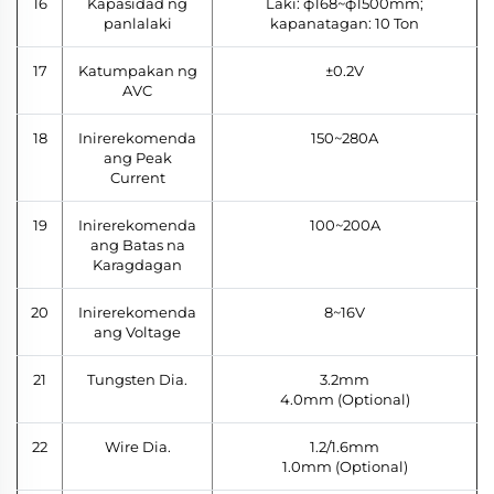
16
Kapasidad ng
Laki: ф168~ф1500mm;
panlalaki
kapanatagan: 10 Ton
17
Katumpakan ng
±0.2V
AVC
18
Inirerekomenda
150~280A
ang Peak
Current
19
Inirerekomenda
100~200A
ang Batas na
Karagdagan
20
Inirerekomenda
8~16V
ang Voltage
21
Tungsten Dia.
3.2mm
4.0mm (Optional)
22
Wire Dia.
1.2/1.6mm
1.0mm (Optional)