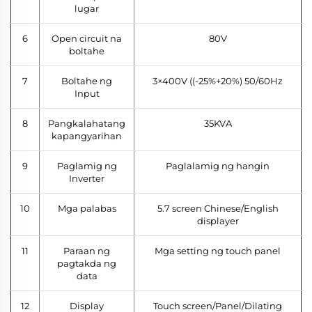
lugar
6
Open circuit na
80V
boltahe
7
Boltahe ng
3×400V ((-25%+20%) 50/60Hz
Input
8
Pangkalahatang
35KVA
kapangyarihan
9
Paglamig ng
Paglalamig ng hangin
Inverter
10
Mga palabas
5.7 screen Chinese/English
displayer
11
Paraan ng
Mga setting ng touch panel
pagtakda ng
data
12
Display
Touch screen/Panel/Dilating