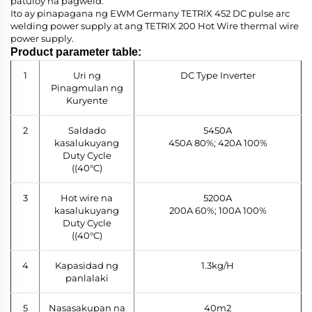
patuloy na pagweld.
Ito ay pinapagana ng EWM Germany TETRIX 452 DC pulse arc
welding power supply at ang TETRIX 200 Hot Wire thermal wire
power supply.
Product parameter table:
1
Uri ng
DC Type Inverter
Pinagmulan ng
Kuryente
2
Saldado
5450A
kasalukuyang
450A 80%; 420A 100%
Duty Cycle
((40°C)
3
Hot wire na
5200A
kasalukuyang
200A 60%; 100A 100%
Duty Cycle
((40°C)
4
Kapasidad ng
1.3kg/H
panlalaki
5
Nasasakupan na
40m2