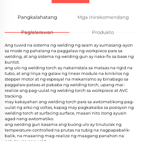
Pangkalahatang
Mga Inirekomendang
Paglalarawan
Produkto
Ang tuwid na sistema ng welding ng seam ay sumasang-ayon
sa mode ng pahalang na paggalaw ng workpiece para sa
welding, at ang sistema ng welding gun ay naka-fix sa base ng
buntot.
ang ulo ng welding torch ay nakainstala sa mataas na rigid na
tubo, at ang linya ng galaw ng linear module na kinikilos ng
stepper motor at ng espesyal na mekanismo ay binabago sa
paggalaw pataas at pababa ng welding torch, upang mai-
realize ang pag-uulat ng welding torch sa workpiece at AVC
tracking.
may kakayahan ang welding torch para sa awtomatikong pag-
uulat ng arko ng voltas, kapag may pagkakaiba sa posisyon ng
welding torch at surfacing surface, maaari nito itong ayusin
agad nang awtomatiko.
ang welding gun kasama ang buong ulo ay tinutulak ng
temperature-controlled na prutas na tubig na nagpapabalik-
balik, na maaaring mag-realize ng maagang panahon na