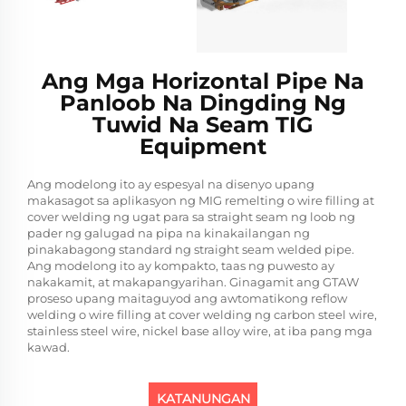
Ang Mga Horizontal Pipe Na
Panloob Na Dingding Ng
Tuwid Na Seam TIG
Equipment
Ang modelong ito ay espesyal na disenyo upang
makasagot sa aplikasyon ng MIG remelting o wire filling at
cover welding ng ugat para sa straight seam ng loob ng
pader ng galugad na pipa na kinakailangan ng
pinakabagong standard ng straight seam welded pipe.
Ang modelong ito ay kompakto, taas ng puwesto ay
nakakamit, at makapangyarihan. Ginagamit ang GTAW
proseso upang maitaguyod ang awtomatikong reflow
welding o wire filling at cover welding ng carbon steel wire,
stainless steel wire, nickel base alloy wire, at iba pang mga
kawad.
KATANUNGAN