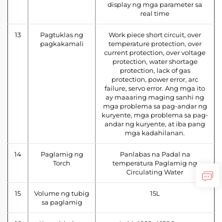
display ng mga parameter sa
real time
13
Pagtuklas ng
Work piece short circuit, over
pagkakamali
temperature protection, over
current protection, over voltage
protection, water shortage
protection, lack of gas
protection, power error, arc
failure, servo error. Ang mga ito
ay maaaring maging sanhi ng
mga problema sa pag-andar ng
kuryente, mga problema sa pag-
andar ng kuryente, at iba pang
mga kadahilanan.
14
Paglamig ng
Panlabas na Padal na
Torch
temperatura Paglamig ng
Circulating Water
15
Volume ng tubig
15L
sa paglamig