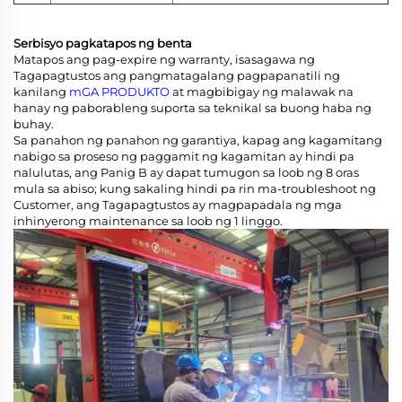
Serbisyo pagkatapos ng benta
Matapos ang pag-expire ng warranty, isasagawa ng
Tagapagtustos ang pangmatagalang pagpapanatili ng
kanilang
mGA PRODUKTO
at magbibigay ng malawak na
hanay ng paborableng suporta sa teknikal sa buong haba ng
buhay.
Sa panahon ng panahon ng garantiya, kapag ang kagamitang
nabigo sa proseso ng paggamit ng kagamitan ay hindi pa
nalulutas, ang Panig B ay dapat tumugon sa loob ng 8 oras
mula sa abiso; kung sakaling hindi pa rin ma-troubleshoot ng
Customer, ang Tagapagtustos ay magpapadala ng mga
inhinyerong maintenance sa loob ng 1 linggo.